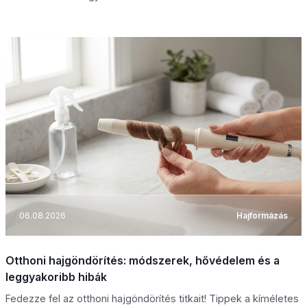
06.08.2026
Hajformázás
Otthoni hajgöndörítés: módszerek, hővédelem és a
leggyakoribb hibák
Fedezze fel az otthoni hajgöndörítés titkait! Tippek a kíméletes