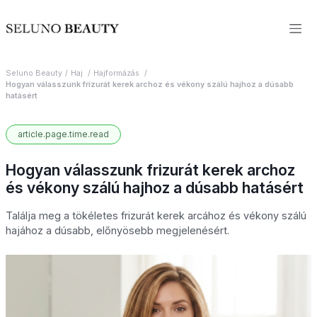
Seluno Beauty
Haj
Hajformázás
Hogyan válasszunk frizurát kerek archoz és vékony szálú hajhoz a dúsabb
hatásért
article.page.time.read
Hogyan válasszunk frizurát kerek archoz
és vékony szálú hajhoz a dúsabb hatásért
Találja meg a tökéletes frizurát kerek arcához és vékony szálú
hajához a dúsabb, előnyösebb megjelenésért.