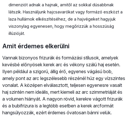
dimenziót adnak a hajnak, amitől az sokkal dúsabbnak
látszik. Használjunk hajcsavarókat vagy formázó eszközt a
laza hullámok elkészítéséhez, de a hajvégeket hagyjuk
viszonylag egyenesen, hogy megőrizzük a hosszúság
illúzióját.
Amit érdemes elkerülni
Vannak bizonyos frizurák és formázási stílusok, amelyek
kevésbé előnyösek kerek arc és vékony szálú haj esetén.
Ilyen például a szigorú, állig érő, egyenes vágású bob,
amely pont az arc legszélesebb részénél húz egy vízszintes
vonalat. A középen elválasztott, teljesen egyenesre vasalt
haj szintén nem ideális, mert kiemeli az arc szimmetriáját és
a volumen hiányát. A nagyon rövid, kerekre vágott frizurák
és a bubifrizura is a legtöbb esetben a kerek arcformát
hangsúlyozzák, ezért érdemes óvatosan bánni velük.