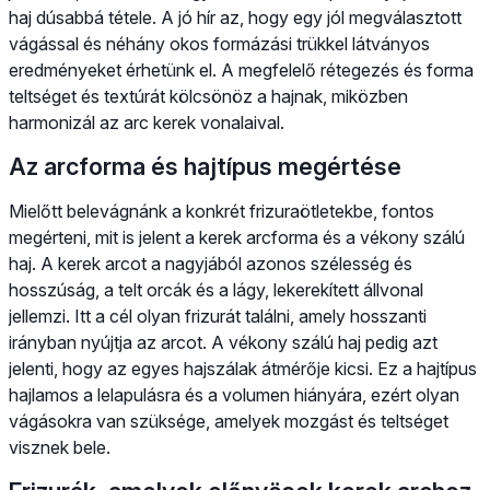
haj dúsabbá tétele. A jó hír az, hogy egy jól megválasztott
vágással és néhány okos formázási trükkel látványos
eredményeket érhetünk el. A megfelelő rétegezés és forma
teltséget és textúrát kölcsönöz a hajnak, miközben
harmonizál az arc kerek vonalaival.
Az arcforma és hajtípus megértése
Mielőtt belevágnánk a konkrét frizuraötletekbe, fontos
megérteni, mit is jelent a kerek arcforma és a vékony szálú
haj. A kerek arcot a nagyjából azonos szélesség és
hosszúság, a telt orcák és a lágy, lekerekített állvonal
jellemzi. Itt a cél olyan frizurát találni, amely hosszanti
irányban nyújtja az arcot. A vékony szálú haj pedig azt
jelenti, hogy az egyes hajszálak átmérője kicsi. Ez a hajtípus
hajlamos a lelapulásra és a volumen hiányára, ezért olyan
vágásokra van szüksége, amelyek mozgást és teltséget
visznek bele.