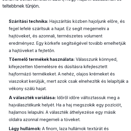
teltebbnek tűnjön.
Szárítási technika:
Hajszárítás közben hajoljunk előre, és
fejjel lefelé szárítsuk a hajat. Ez segít megemelni a
hajtöveket, és azonnali, természetes volument
eredményez. Egy körkefe segítségével tovább emelhetjük
a hajtöveket a fejtetőn.
Tőemelő termékek használata:
Válasszunk könnyed,
kifejezetten tőemelésre és dúsításra kifejlesztett
hajformázó termékeket. A nehéz, olajos krémeket és
viaszokat kerüljük, mert azok csak elnehezítik és lelapítják a
vékony szálú hajat.
A választék variálása:
Időről időre változtassuk meg a
hajválasztékunk helyét. Ha a haj megszokik egy pozíciót,
hajlamos lelapulni. A választék áthelyezése egy másik
oldalra azonnal megemeli a töveket.
Lágy hullámok:
A finom, laza hullámok textúrát és