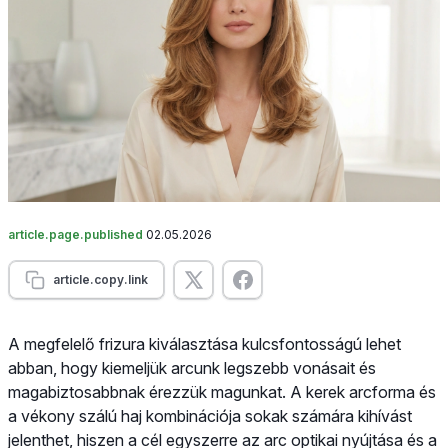
article.page.published
02.05.2026
article.copy.link
A megfelelő frizura kiválasztása kulcsfontosságú lehet
abban, hogy kiemeljük arcunk legszebb vonásait és
magabiztosabbnak érezzük magunkat. A kerek arcforma és
a vékony szálú haj kombinációja sokak számára kihívást
jelenthet, hiszen a cél egyszerre az arc optikai nyújtása és a