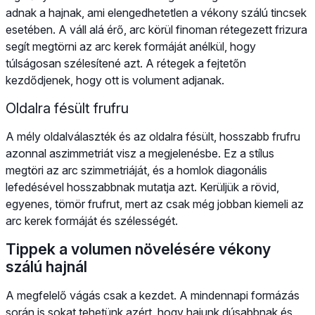
adnak a hajnak, ami elengedhetetlen a vékony szálú tincsek
esetében. A váll alá érő, arc körül finoman rétegezett frizura
segít megtörni az arc kerek formáját anélkül, hogy
túlságosan szélesítené azt. A rétegek a fejtetőn
kezdődjenek, hogy ott is volument adjanak.
Oldalra fésült frufru
A mély oldalválaszték és az oldalra fésült, hosszabb frufru
azonnal aszimmetriát visz a megjelenésbe. Ez a stílus
megtöri az arc szimmetriáját, és a homlok diagonális
lefedésével hosszabbnak mutatja azt. Kerüljük a rövid,
egyenes, tömör frufrut, mert az csak még jobban kiemeli az
arc kerek formáját és szélességét.
Tippek a volumen növelésére vékony
szálú hajnál
A megfelelő vágás csak a kezdet. A mindennapi formázás
során is sokat tehetünk azért, hogy hajunk dúsabbnak és