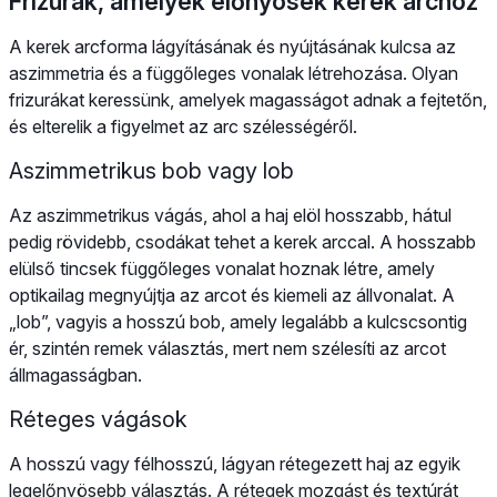
Frizurák, amelyek előnyösek kerek archoz
A kerek arcforma lágyításának és nyújtásának kulcsa az
aszimmetria és a függőleges vonalak létrehozása. Olyan
frizurákat keressünk, amelyek magasságot adnak a fejtetőn,
és elterelik a figyelmet az arc szélességéről.
Aszimmetrikus bob vagy lob
Az aszimmetrikus vágás, ahol a haj elöl hosszabb, hátul
pedig rövidebb, csodákat tehet a kerek arccal. A hosszabb
elülső tincsek függőleges vonalat hoznak létre, amely
optikailag megnyújtja az arcot és kiemeli az állvonalat. A
„lob”, vagyis a hosszú bob, amely legalább a kulcscsontig
ér, szintén remek választás, mert nem szélesíti az arcot
állmagasságban.
Réteges vágások
A hosszú vagy félhosszú, lágyan rétegezett haj az egyik
legelőnyösebb választás. A rétegek mozgást és textúrát