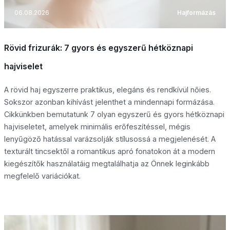
06.08.2026
Hajformázás
Rövid frizurák: 7 gyors és egyszerű hétköznapi
hajviselet
A rövid haj egyszerre praktikus, elegáns és rendkívül nőies.
Sokszor azonban kihívást jelenthet a mindennapi formázása.
Cikkünkben bemutatunk 7 olyan egyszerű és gyors hétköznapi
hajviseletet, amelyek minimális erőfeszítéssel, mégis
lenyűgöző hatással varázsolják stílusossá a megjelenését. A
texturált tincsektől a romantikus apró fonatokon át a modern
kiegészítők használatáig megtalálhatja az Önnek leginkább
megfelelő variációkat.