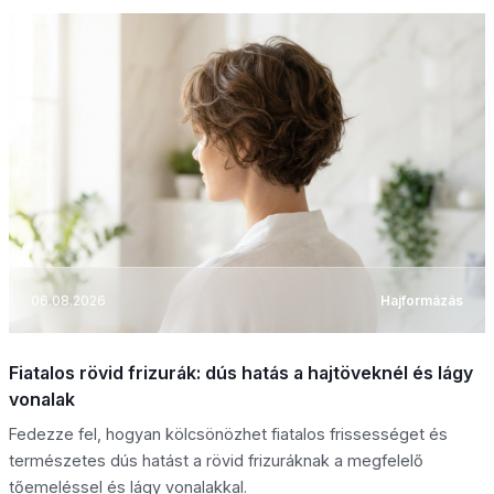
06.08.2026
Hajformázás
Fiatalos rövid frizurák: dús hatás a hajtöveknél és lágy
vonalak
Fedezze fel, hogyan kölcsönözhet fiatalos frissességet és
természetes dús hatást a rövid frizuráknak a megfelelő
tőemeléssel és lágy vonalakkal.