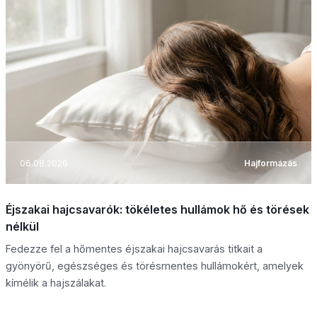
06.08.2026
Hajformázás
Éjszakai hajcsavarók: tökéletes hullámok hő és törések
nélkül
Fedezze fel a hőmentes éjszakai hajcsavarás titkait a
gyönyörű, egészséges és törésmentes hullámokért, amelyek
kímélik a hajszálakat.