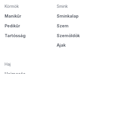
Körmök
Smink
Manikűr
Sminkalap
Pedikűr
Szem
Tartósság
Szemöldök
Ajak
Haj
Hajmosás
Ápolás és táplálás
Hajformázás
Fésülés és szárítás