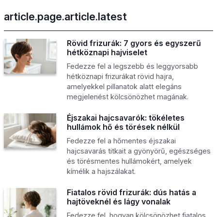
article.page.article.latest
Rövid frizurák: 7 gyors és egyszerű
hétköznapi hajviselet
Fedezze fel a legszebb és leggyorsabb
hétköznapi frizurákat rövid hajra,
amelyekkel pillanatok alatt elegáns
megjelenést kölcsönözhet magának.
Éjszakai hajcsavarók: tökéletes
hullámok hő és törések nélkül
Fedezze fel a hőmentes éjszakai
hajcsavarás titkait a gyönyörű, egészséges
és törésmentes hullámokért, amelyek
kímélik a hajszálakat.
Fiatalos rövid frizurák: dús hatás a
hajtöveknél és lágy vonalak
Fedezze fel, hogyan kölcsönözhet fiatalos