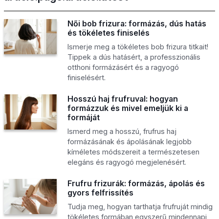
Női bob frizura: formázás, dús hatás
és tökéletes finiselés
Ismerje meg a tökéletes bob frizura titkait!
Tippek a dús hatásért, a professzionális
otthoni formázásért és a ragyogó
finiselésért.
Hosszú haj frufruval: hogyan
formázzuk és mivel emeljük ki a
formáját
Ismerd meg a hosszú, frufrus haj
formázásának és ápolásának legjobb
kíméletes módszereit a természetesen
elegáns és ragyogó megjelenésért.
Frufru frizurák: formázás, ápolás és
gyors felfrissítés
Tudja meg, hogyan tarthatja frufruját mindig
tökéletes formában egyszerű mindennapi