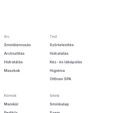
Arc
Test
Sminklemosás
Szőrtelenítés
Arctisztítás
Hidratálás
Hidratálás
Kéz- és lábápolás
Maszkok
Higiénia
Otthoni SPA
Körmök
Smink
Manikűr
Sminkalap
Pedikűr
Szem