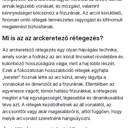
annak legszebb vonásait, és mozgást, valamint
könnyedséget kölcsönöz a frizurának. Az arcot körülölelő,
finoman omló rétegek természetes ragyogást és kifinomult
megjelenést biztosítanak.
Mi is az az arckeretező rétegezés?
Az arckeretező rétegezés egy olyan hajvágási technika,
amely során a fodrász az arc körüli tincseket rövidebbre és
különböző hosszúságúra vágja, mint a haj többi részét.
Ezek a fokozatosan hosszabbodó rétegek egyfajta
„keretet” hoznak létre az arc körül, amely lágyítja a
vonásokat és dimenziót ad a frizurának. Ellentétben az
egyenesre vágott, tömör hatású frizurákkal, a rétegezés
megtöri a haj egységességét, légiesebbé és dinamikusabbá
téve azt. A rétegek kezdődhetnek az áll vonalától, az
arccsonttól vagy akár magasabbról is, attól függően, hogy
melyik arcvonást szeretnénk hangsúlyozni.