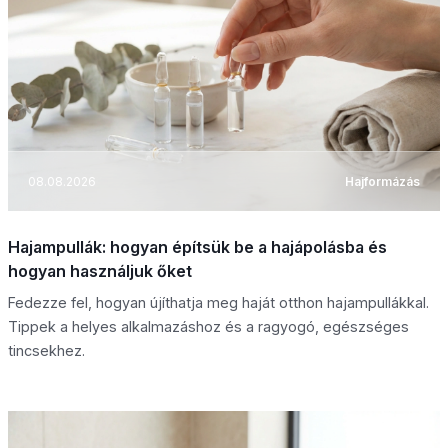
08.08.2026
Hajformázás
Hajampullák: hogyan építsük be a hajápolásba és
hogyan használjuk őket
Fedezze fel, hogyan újíthatja meg haját otthon hajampullákkal.
Tippek a helyes alkalmazáshoz és a ragyogó, egészséges
tincsekhez.