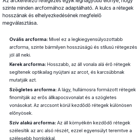
Az arckeretező rétegezés egyik legnagyobb előnye, hogy
szinte minden arcformához adaptálható. A kulcs a rétegek
hosszának és elhelyezkedésének megfelelő
megválasztása.
Ovális arcforma:
Mivel ez a legkiegyensúlyozottabb
arcforma, szinte bármilyen hosszúságú és stílusú rétegezés
jól áll neki.
Kerek arcforma:
Hosszabb, az áll vonala alá érő rétegek
segítenek optikailag nyújtani az arcot, és karcsúbbnak
mutatják azt.
Szögletes arcforma:
A lágy, hullámosra formázott rétegek
finomítják az erős állkapocsvonalat és a szögletes
vonásokat. Az arccsont körül kezdődő rétegek különösen
előnyösek.
Szív alakú arcforma:
Az áll környékén kezdődő rétegek
szélesítik az arc alsó részét, ezzel egyensúlyt teremtve a
szélesebb homlokkal.