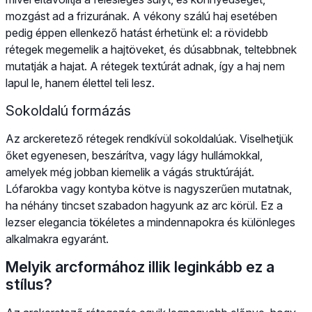
mozgást ad a frizurának. A vékony szálú haj esetében
pedig éppen ellenkező hatást érhetünk el: a rövidebb
rétegek megemelik a hajtöveket, és dúsabbnak, teltebbnek
mutatják a hajat. A rétegek textúrát adnak, így a haj nem
lapul le, hanem élettel teli lesz.
Sokoldalú formázás
Az arckeretező rétegek rendkívül sokoldalúak. Viselhetjük
őket egyenesen, beszárítva, vagy lágy hullámokkal,
amelyek még jobban kiemelik a vágás struktúráját.
Lófarokba vagy kontyba kötve is nagyszerűen mutatnak,
ha néhány tincset szabadon hagyunk az arc körül. Ez a
lezser elegancia tökéletes a mindennapokra és különleges
alkalmakra egyaránt.
Melyik arcformához illik leginkább ez a
stílus?