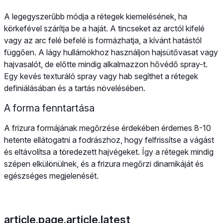
A legegyszerűbb módja a rétegek kiemelésének, ha
körkefével szárítja be a haját. A tincseket az arctól kifelé
vagy az arc felé befelé is formázhatja, a kívánt hatástól
függően. A lágy hullámokhoz használjon hajsütővasat vagy
hajvasalót, de előtte mindig alkalmazzon hővédő spray-t.
Egy kevés texturáló spray vagy hab segíthet a rétegek
definiálásában és a tartás növelésében.
A forma fenntartása
A frizura formájának megőrzése érdekében érdemes 8-10
hetente ellátogatni a fodrászhoz, hogy felfrissítse a vágást
és eltávolítsa a töredezett hajvégeket. Így a rétegek mindig
szépen elkülönülnek, és a frizura megőrzi dinamikáját és
egészséges megjelenését.
article.page.article.latest