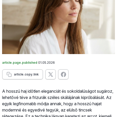
article.page.published
01.05.2026
article.copy.link
A hosszú haj időtlen eleganciát és sokoldalúságot sugároz,
lehetővé téve a frizurák széles skálájának kipróbálását. Az
egyik legfinomabb módja annak, hogy a hosszú hajat
modernné és egyedivé tegyük, az elülső tincsek
rétegezése. Ez a technika lágyan keretezi az arcot, kiemeli