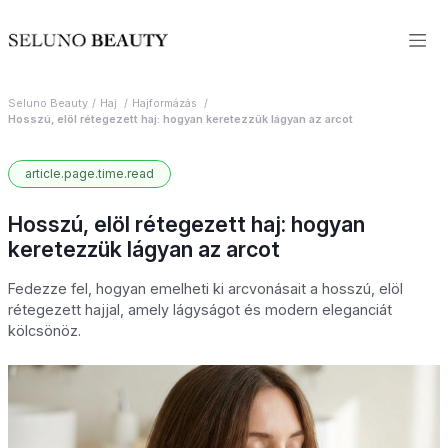
Seluno Beauty
Haj
Hajformázás
Hosszú, elöl rétegezett haj: hogyan keretezzük lágyan az arcot
article.page.time.read
Hosszú, elöl rétegezett haj: hogyan
keretezzük lágyan az arcot
Fedezze fel, hogyan emelheti ki arcvonásait a hosszú, elöl
rétegezett hajjal, amely lágyságot és modern eleganciát
kölcsönöz.