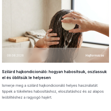
08.08.2026
Hajformázás
Szilárd hajkondicionáló: hogyan habosítsuk, oszlassuk
el és öblítsük le helyesen
Ismerje meg a szilárd hajkondicionáló helyes használatát:
tippek a tökéletes habosításhoz, eloszlatáshoz és az alapos
leöblítéshez a ragyogó hajért.