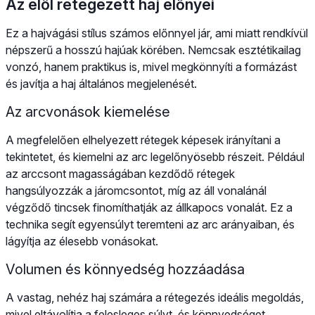
Az elöl rétegezett haj előnyei
Ez a hajvágási stílus számos előnnyel jár, ami miatt rendkívül
népszerű a hosszú hajúak körében. Nemcsak esztétikailag
vonzó, hanem praktikus is, mivel megkönnyíti a formázást
és javítja a haj általános megjelenését.
Az arcvonások kiemelése
A megfelelően elhelyezett rétegek képesek irányítani a
tekintetet, és kiemelni az arc legelőnyösebb részeit. Például
az arccsont magasságában kezdődő rétegek
hangsúlyozzák a járomcsontot, míg az áll vonalánál
végződő tincsek finomíthatják az állkapocs vonalát. Ez a
technika segít egyensúlyt teremteni az arc arányaiban, és
lágyítja az élesebb vonásokat.
Volumen és könnyedség hozzáadása
A vastag, nehéz haj számára a rétegezés ideális megoldás,
mivel eltávolítja a felesleges súlyt, és könnyedséget,