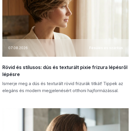
07.08.2026
Fésülés és szárítás
Rövid és stílusos: dús és texturált pixie frizura lépésről
lépésre
Ismerje meg a dús és texturált rövid frizurák titkát! Tippek az
elegáns és modern megjelenésért otthoni hajformázással.