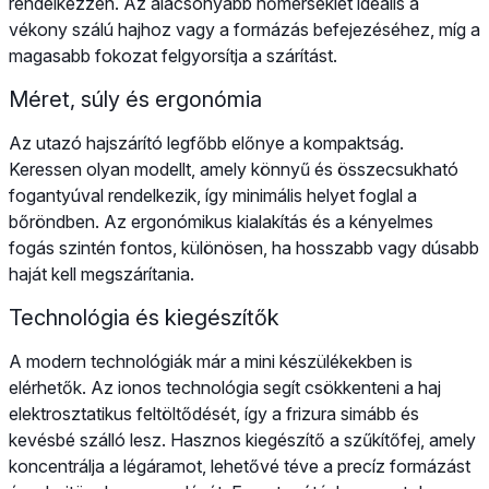
rendelkezzen. Az alacsonyabb hőmérséklet ideális a
vékony szálú hajhoz vagy a formázás befejezéséhez, míg a
magasabb fokozat felgyorsítja a szárítást.
Méret, súly és ergonómia
Az utazó hajszárító legfőbb előnye a kompaktság.
Keressen olyan modellt, amely könnyű és összecsukható
fogantyúval rendelkezik, így minimális helyet foglal a
bőröndben. Az ergonómikus kialakítás és a kényelmes
fogás szintén fontos, különösen, ha hosszabb vagy dúsabb
haját kell megszárítania.
Technológia és kiegészítők
A modern technológiák már a mini készülékekben is
elérhetők. Az ionos technológia segít csökkenteni a haj
elektrosztatikus feltöltődését, így a frizura simább és
kevésbé szálló lesz. Hasznos kiegészítő a szűkítőfej, amely
koncentrálja a légáramot, lehetővé téve a precíz formázást