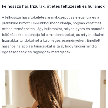
Félhosszú haj: frizurák, ötletes feltűzések és hullámok
A félhosszú haj a tökéletes aranyközépút az elegancia és a
praktikum között. Cikkünkből megtudhatja, hogyan készíthet
otthon természetes, lágy hullámokat, milyen gyors és mutatós
feltűzésekkel dobhatja fel a mindennapokat, és milyen alkalmi
frizurákkal tündökölhet a különleges eseményeken. Emellett
hasznos hajápolási tanácsokat is talál, hogy tincsei mindig
egészségesek és ragyogóak maradjanak.