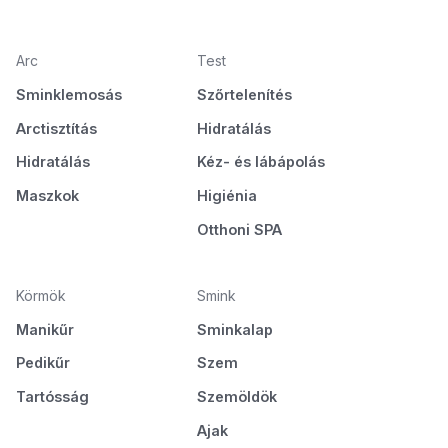
Arc
Test
Sminklemosás
Szőrtelenítés
Arctisztítás
Hidratálás
Hidratálás
Kéz- és lábápolás
Maszkok
Higiénia
Otthoni SPA
Körmök
Smink
Manikűr
Sminkalap
Pedikűr
Szem
Tartósság
Szemöldök
Ajak