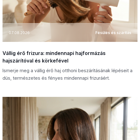
07.08.2026
Fésülés és szárítás
Vállig érő frizura: mindennapi hajformázás
hajszárítóval és körkefével
Ismerje meg a vállig érő haj otthoni beszárításának lépéseit a
dús, természetes és fényes mindennapi frizuráért.