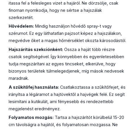
itassa fel a felesleges vizet a hajáról. Ne dörzsölje, csak
finoman nyomkodja, hogy ne sértse a hajszálak
szerkezetét.
Hővédelem:
Mindig használjon hővédő spray-t vagy
szérumot. Ez egy láthatatlan pajzsot képez a hajszálakon,
megvédve őket a magas hőmérséklet okozta károsodástól.
Hajszárítás szekciónként:
Ossza a haját több részre
csatok segítségével. Így könnyebben és egyenletesebben
tudja megszárítani az egyes tincseket, elkerülve, hogy
bizonyos területek túlmelegedjenek, míg mások nedvesek
maradnak.
A szűkítőfej használata:
Csatlakoztassa a szűkítőfejet, és
irányítsa a légáramot a hajtövektől a hajvégek felé. Ez segít
lesimítani a kutikulát, ami fényesebb és rendezettebb
megjelenést eredményez.
Folyamatos mozgás:
Tartsa a hajszárítót körülbelül 15-20
cm távolságra a hajától, és folyamatosan mozgassa. Ne