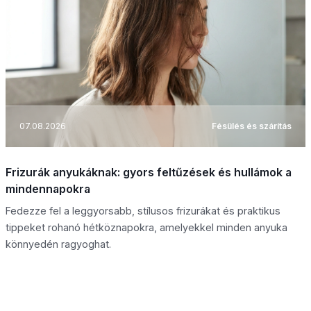
07.08.2026
Fésülés és szárítás
Frizurák anyukáknak: gyors feltűzések és hullámok a
mindennapokra
Fedezze fel a leggyorsabb, stílusos frizurákat és praktikus
tippeket rohanó hétköznapokra, amelyekkel minden anyuka
könnyedén ragyoghat.