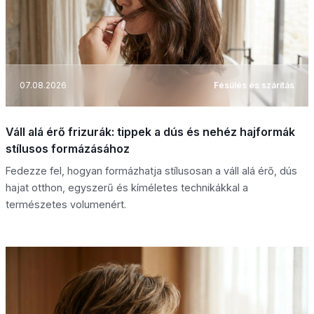
07.08.2026
Fésülés és szárítás
Váll alá érő frizurák: tippek a dús és nehéz hajformák
stílusos formázásához
Fedezze fel, hogyan formázhatja stílusosan a váll alá érő, dús
hajat otthon, egyszerű és kíméletes technikákkal a
természetes volumenért.