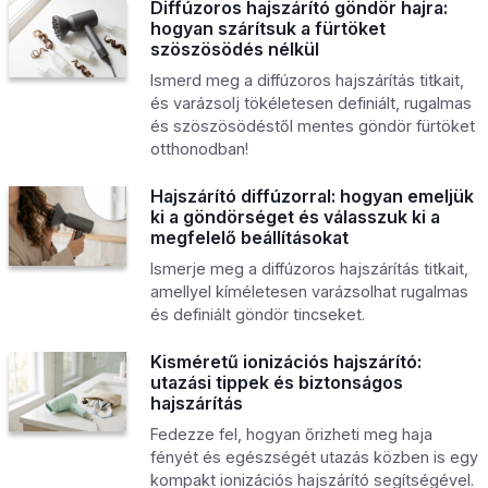
Diffúzoros hajszárító göndör hajra:
hogyan szárítsuk a fürtöket
szöszösödés nélkül
Ismerd meg a diffúzoros hajszárítás titkait,
és varázsolj tökéletesen definiált, rugalmas
és szöszösödéstől mentes göndör fürtöket
otthonodban!
Hajszárító diffúzorral: hogyan emeljük
ki a göndörséget és válasszuk ki a
megfelelő beállításokat
Ismerje meg a diffúzoros hajszárítás titkait,
amellyel kíméletesen varázsolhat rugalmas
és definiált göndör tincseket.
Kisméretű ionizációs hajszárító:
utazási tippek és biztonságos
hajszárítás
Fedezze fel, hogyan őrizheti meg haja
fényét és egészségét utazás közben is egy
kompakt ionizációs hajszárító segítségével.