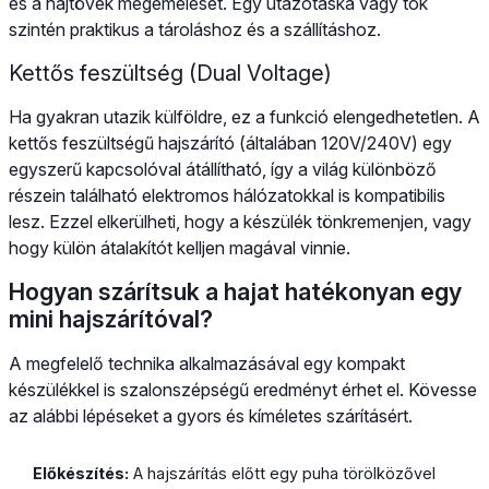
és a hajtövek megemelését. Egy utazótáska vagy tok
szintén praktikus a tároláshoz és a szállításhoz.
Kettős feszültség (Dual Voltage)
Ha gyakran utazik külföldre, ez a funkció elengedhetetlen. A
kettős feszültségű hajszárító (általában 120V/240V) egy
egyszerű kapcsolóval átállítható, így a világ különböző
részein található elektromos hálózatokkal is kompatibilis
lesz. Ezzel elkerülheti, hogy a készülék tönkremenjen, vagy
hogy külön átalakítót kelljen magával vinnie.
Hogyan szárítsuk a hajat hatékonyan egy
mini hajszárítóval?
A megfelelő technika alkalmazásával egy kompakt
készülékkel is szalonszépségű eredményt érhet el. Kövesse
az alábbi lépéseket a gyors és kíméletes szárításért.
Előkészítés:
A hajszárítás előtt egy puha törölközővel