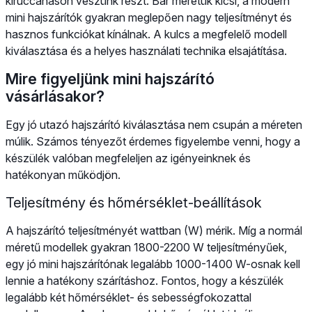
kiruccanáson veszünk részt. Bár méretük kicsi, a modern
mini hajszárítók gyakran meglepően nagy teljesítményt és
hasznos funkciókat kínálnak. A kulcs a megfelelő modell
kiválasztása és a helyes használati technika elsajátítása.
Mire figyeljünk mini hajszárító
vásárlásakor?
Egy jó utazó hajszárító kiválasztása nem csupán a méreten
múlik. Számos tényezőt érdemes figyelembe venni, hogy a
készülék valóban megfeleljen az igényeinknek és
hatékonyan működjön.
Teljesítmény és hőmérséklet-beállítások
A hajszárító teljesítményét wattban (W) mérik. Míg a normál
méretű modellek gyakran 1800-2200 W teljesítményűek,
egy jó mini hajszárítónak legalább 1000-1400 W-osnak kell
lennie a hatékony szárításhoz. Fontos, hogy a készülék
legalább két hőmérséklet- és sebességfokozattal