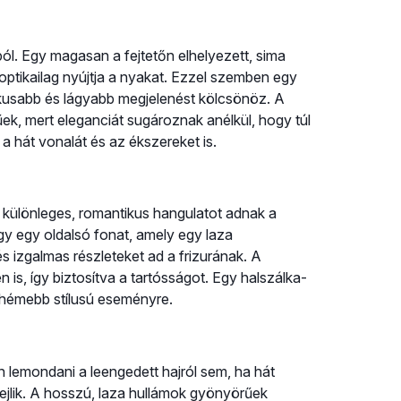
ól. Egy magasan a fejtetőn elhelyezett, sima
 optikailag nyújtja a nyakat. Ezzel szemben egy
ikusabb és lágyabb megjelenést kölcsönöz. A
ek, mert eleganciát sugároznak anélkül, hogy túl
a hát vonalát és az ékszereket is.
ák különleges, romantikus hangulatot adnak a
gy egy oldalsó fonat, amely egy laza
 izgalmas részleteket ad a frizurának. A
is, így biztosítva a tartósságot. Egy halszálka-
ohémebb stílusú eseményre.
en lemondani a leengedett hajról sem, ha hát
rejlik. A hosszú, laza hullámok gyönyörűek