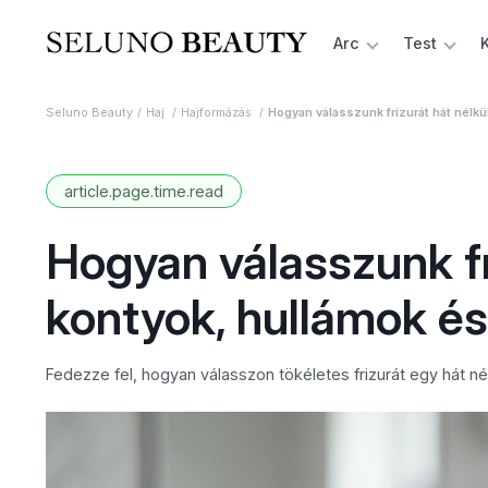
Arc
Test
Seluno Beauty
Haj
Hajformázás
Hogyan válasszunk frizurát hát nélkü
article.page.time.read
Hogyan válasszunk fri
kontyok, hullámok és
Fedezze fel, hogyan válasszon tökéletes frizurát egy hát n