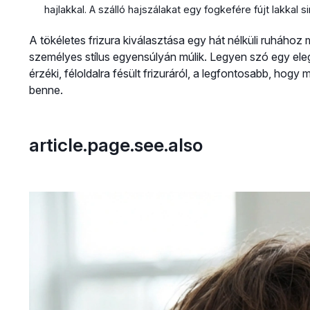
hajlakkal. A szálló hajszálakat egy fogkefére fújt lakkal 
A tökéletes frizura kiválasztása egy hát nélküli ruhához
személyes stílus egyensúlyán múlik. Legyen szó egy ele
érzéki, féloldalra fésült frizuráról, a legfontosabb, h
benne.
article.page.see.also