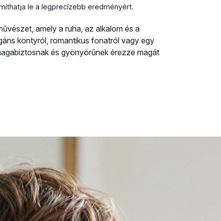
simíthatja le a legprecízebb eredményért.
 művészet, amely a ruha, az alkalom és a
gáns kontyról, romantikus fonatról vagy egy
ogy magabiztosnak és gyönyörűnek érezze magát