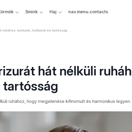
Körmök
Smink
Haj
nav.menu.contacts
li ruhához: kontyok, hullámok és tartósság
zurát hát nélküli ruháh
 tartósság
élküli ruhához, hogy megjelenése kifinomult és harmonikus legyen.