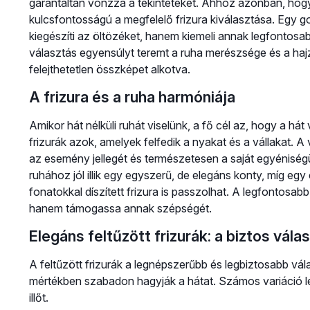
garantáltan vonzza a tekinteteket. Ahhoz azonban, hogy
kulcsfontosságú a megfelelő frizura kiválasztása. Egy
kiegészíti az öltözéket, hanem kiemeli annak legfontosa
választás egyensúlyt teremt a ruha merészsége és a ha
felejthetetlen összképet alkotva.
A frizura és a ruha harmóniája
Amikor hát nélküli ruhát viselünk, a fő cél az, hogy a hát 
frizurák azok, amelyek felfedik a nyakat és a vállakat. A 
az esemény jellegét és természetesen a saját egyéniségün
ruhához jól illik egy egyszerű, de elegáns konty, míg eg
fonatokkal díszített frizura is passzolhat. A legfontosab
hanem támogassa annak szépségét.
Elegáns feltűzött frizurák: a biztos vála
A feltűzött frizurák a legnépszerűbb és legbiztosabb vála
mértékben szabadon hagyják a hátat. Számos variáció lét
illőt.