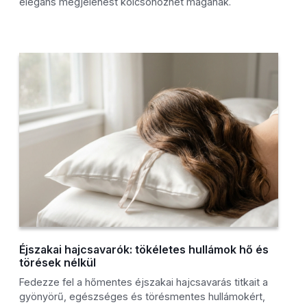
elegáns megjelenést kölcsönözhet magának.
Éjszakai hajcsavarók: tökéletes hullámok hő és
törések nélkül
Fedezze fel a hőmentes éjszakai hajcsavarás titkait a
gyönyörű, egészséges és törésmentes hullámokért,