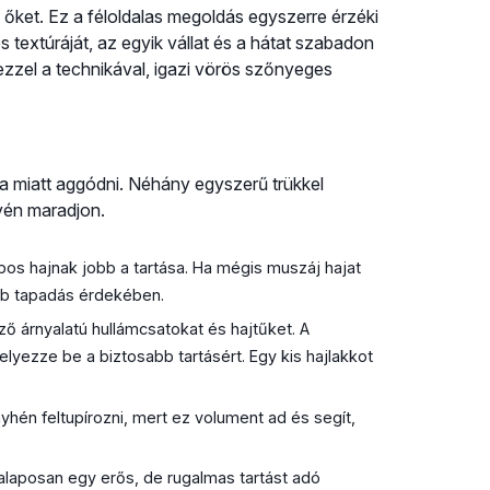
ük őket. Ez a féloldalas megoldás egyszerre érzéki
 textúráját, az egyik vállat és a hátat szabadon
zzel a technikával, igazi vörös szőnyeges
a miatt aggódni. Néhány egyszerű trükkel
lyén maradjon.
os hajnak jobb a tartása. Ha mégis muszáj hajat
obb tapadás érdekében.
 árnyalatú hullámcsatokat és hajtűket. A
elyezze be a biztosabb tartásért. Egy kis hajlakkot
hén feltupírozni, mert ez volument ad és segít,
e alaposan egy erős, de rugalmas tartást adó