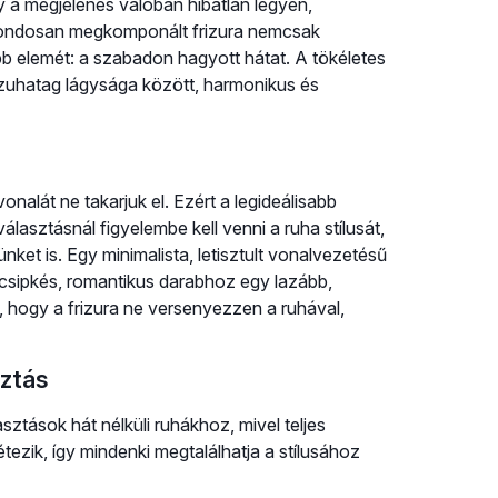
 a megjelenés valóban hibátlan legyen,
 gondosan megkomponált frizura nemcsak
bb elemét: a szabadon hagyott hátat. A tökéletes
jzuhatag lágysága között, harmonikus és
vonalát ne takarjuk el. Ezért a legideálisabb
választásnál figyelembe kell venni a ruha stílusát,
ket is. Egy minimalista, letisztult vonalvezetésű
y csipkés, romantikus darabhoz egy lazább,
b, hogy a frizura ne versenyezzen a ruhával,
sztás
sztások hát nélküli ruhákhoz, mivel teljes
ezik, így mindenki megtalálhatja a stílusához