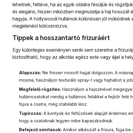
lehetnek, feltéve, ha az egyik oldalra fésüljük és rögzítj
és elegáns, hiszen miközben megmutatja a haj hosszát és
hagyja. A hollywoodi hullámok különösen jól működnek e
megjelenést kölcsönözve.
Tippek a hosszantartó frizuráért
Egy különleges eseményen senki sem szeretne a frizuráj
biztosítható, hogy az alkotás egész este vagy éjjel a he
Alapozás:
Ne frissen mosott hajjal dolgozzon. A másnap
mosnia, használjon texturáló spray-t vagy hajhabot a j
Megfelelő rögzítés:
Használjon a hajszínével megegyező
hullámcsatokat mindig a hullámos felükkel a fejbőr felé h
fújva a csatra, még stabilabb lesz.
Tupírozás:
A kontyok és feltűzések alapját érdemes eny
hogy a csatoknak legyen mibe kapaszkodniuk.
Befejező simítások:
Amikor elkészült a frizura, fújja b