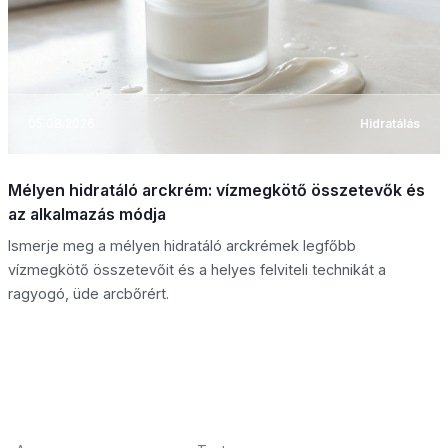
05.08.2026
Hidratálás
Mélyen hidratáló arckrém: vízmegkötő összetevők és
az alkalmazás módja
Ismerje meg a mélyen hidratáló arckrémek legfőbb
vízmegkötő összetevőit és a helyes felviteli technikát a
ragyogó, üde arcbőrért.