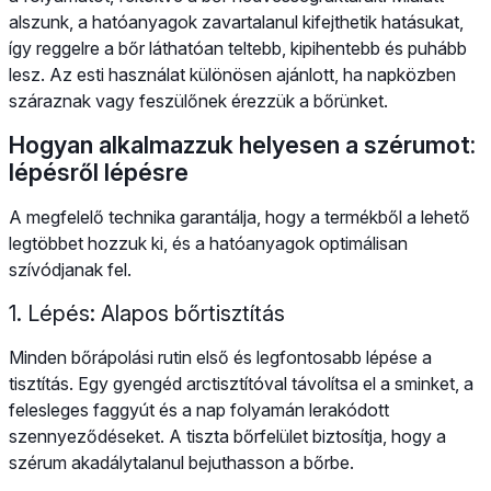
alszunk, a hatóanyagok zavartalanul kifejthetik hatásukat,
így reggelre a bőr láthatóan teltebb, kipihentebb és puhább
lesz. Az esti használat különösen ajánlott, ha napközben
száraznak vagy feszülőnek érezzük a bőrünket.
Hogyan alkalmazzuk helyesen a szérumot:
lépésről lépésre
A megfelelő technika garantálja, hogy a termékből a lehető
legtöbbet hozzuk ki, és a hatóanyagok optimálisan
szívódjanak fel.
1. Lépés: Alapos bőrtisztítás
Minden bőrápolási rutin első és legfontosabb lépése a
tisztítás. Egy gyengéd arctisztítóval távolítsa el a sminket, a
felesleges faggyút és a nap folyamán lerakódott
szennyeződéseket. A tiszta bőrfelület biztosítja, hogy a
szérum akadálytalanul bejuthasson a bőrbe.