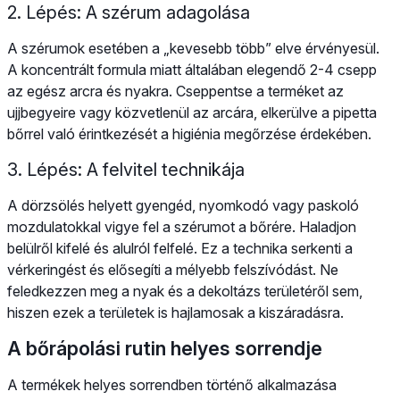
2. Lépés: A szérum adagolása
A szérumok esetében a „kevesebb több” elve érvényesül.
A koncentrált formula miatt általában elegendő 2-4 csepp
az egész arcra és nyakra. Cseppentse a terméket az
ujjbegyeire vagy közvetlenül az arcára, elkerülve a pipetta
bőrrel való érintkezését a higiénia megőrzése érdekében.
3. Lépés: A felvitel technikája
A dörzsölés helyett gyengéd, nyomkodó vagy paskoló
mozdulatokkal vigye fel a szérumot a bőrére. Haladjon
belülről kifelé és alulról felfelé. Ez a technika serkenti a
vérkeringést és elősegíti a mélyebb felszívódást. Ne
feledkezzen meg a nyak és a dekoltázs területéről sem,
hiszen ezek a területek is hajlamosak a kiszáradásra.
A bőrápolási rutin helyes sorrendje
A termékek helyes sorrendben történő alkalmazása