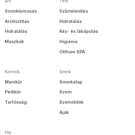
Arc
Test
Sminklemosás
Szőrtelenítés
Arctisztítás
Hidratálás
Hidratálás
Kéz- és lábápolás
Maszkok
Higiénia
Otthoni SPA
Körmök
Smink
Manikűr
Sminkalap
Pedikűr
Szem
Tartósság
Szemöldök
Ajak
Haj