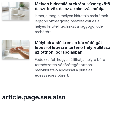
Mélyen hidratáló arckrém: vízmegkötő
összetevők és az alkalmazás módja
Ismerje meg a mélyen hidratáló arckrémek
legfőbb vízmegkötő összetevőit és a
helyes felviteli technikát a ragyogó, üde
arcbőrért.
Mélyhidratáló krém: a bőrvédő gát
lépésről lépésre történő helyreállítása
az otthoni bőrápolásban
Fedezze fel, hogyan állíthatja helyre bőre
természetes védőrétegét otthoni
mélyhidratáló ápolással a puha és
egészséges bőrért.
article.page.see.also