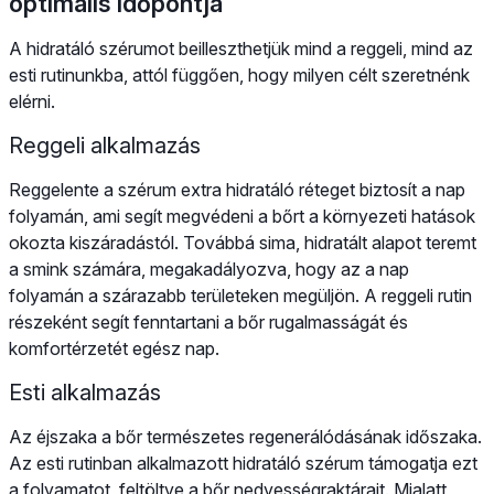
optimális időpontja
A hidratáló szérumot beilleszthetjük mind a reggeli, mind az
esti rutinunkba, attól függően, hogy milyen célt szeretnénk
elérni.
Reggeli alkalmazás
Reggelente a szérum extra hidratáló réteget biztosít a nap
folyamán, ami segít megvédeni a bőrt a környezeti hatások
okozta kiszáradástól. Továbbá sima, hidratált alapot teremt
a smink számára, megakadályozva, hogy az a nap
folyamán a szárazabb területeken megüljön. A reggeli rutin
részeként segít fenntartani a bőr rugalmasságát és
komfortérzetét egész nap.
Esti alkalmazás
Az éjszaka a bőr természetes regenerálódásának időszaka.
Az esti rutinban alkalmazott hidratáló szérum támogatja ezt
a folyamatot, feltöltve a bőr nedvességraktárait. Mialatt