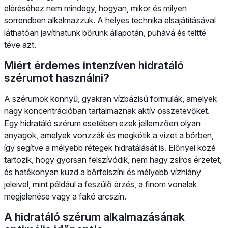
eléréséhez nem mindegy, hogyan, mikor és milyen
sorrendben alkalmazzuk. A helyes technika elsajátításával
láthatóan javíthatunk bőrünk állapotán, puhává és teltté
téve azt.
Miért érdemes intenzíven hidratáló
szérumot használni?
A szérumok könnyű, gyakran vízbázisú formulák, amelyek
nagy koncentrációban tartalmaznak aktív összetevőket.
Egy hidratáló szérum esetében ezek jellemzően olyan
anyagok, amelyek vonzzák és megkötik a vizet a bőrben,
így segítve a mélyebb rétegek hidratálását is. Előnyei közé
tartozik, hogy gyorsan felszívódik, nem hagy zsíros érzetet,
és hatékonyan küzd a bőrfelszíni és mélyebb vízhiány
jeleivel, mint például a feszülő érzés, a finom vonalak
megjelenése vagy a fakó arcszín.
A hidratáló szérum alkalmazásának