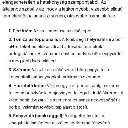
elengedhetetlen a hatékonyság szempontjából. Az
általános szabály az, hogy a legkönnyebb, vizesebb állagú
termékektől haladunk a sűrűbb, olajosabb formulák felé.
1. Tisztítás:
Az arc lemosása az első lépés.
2. Tonizálás (opcionális):
A tonik segít helyreállítani a bőr
pH-értékét és előkészíti azt a további termékek
befogadására. A szérumot enyhén nedves bőrre vigyük fel
a még jobb hidratálásért.
3. Szérum:
A tiszta és előkészített bőrre vigye fel a
koncentrált hatóanyagokat tartalmazó szérumot.
4. Hidratáló krém:
Várjon egy-két percet, amíg a szérum
teljesen beszívódik, majd vigyen fel egy hidratálókrémet. A
krém segít „bezárni” a szérumot és annak nedvességét a
bőrbe, valamint további táplálást biztosít.
5. Fényvédő (csak reggel):
A reggeli rutin utolsó,
kihagyhatatlan lépése a széles spektrumú fényvédő