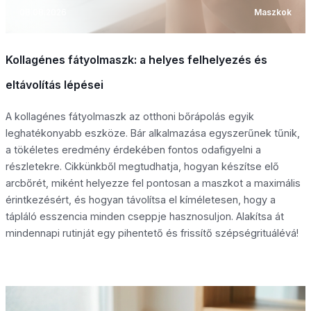
08.08.2026
Maszkok
Kollagénes fátyolmaszk: a helyes felhelyezés és
eltávolítás lépései
A kollagénes fátyolmaszk az otthoni bőrápolás egyik
leghatékonyabb eszköze. Bár alkalmazása egyszerűnek tűnik,
a tökéletes eredmény érdekében fontos odafigyelni a
részletekre. Cikkünkből megtudhatja, hogyan készítse elő
arcbőrét, miként helyezze fel pontosan a maszkot a maximális
érintkezésért, és hogyan távolítsa el kíméletesen, hogy a
tápláló esszencia minden cseppje hasznosuljon. Alakítsa át
mindennapi rutinját egy pihentető és frissítő szépségrituálévá!