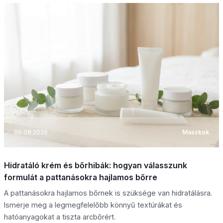
06.08.2026
Maszkok
Hidratáló krém és bőrhibák: hogyan válasszunk
formulát a pattanásokra hajlamos bőrre
A pattanásokra hajlamos bőrnek is szüksége van hidratálásra.
Ismerje meg a legmegfelelőbb könnyű textúrákat és
hatóanyagokat a tiszta arcbőrért.