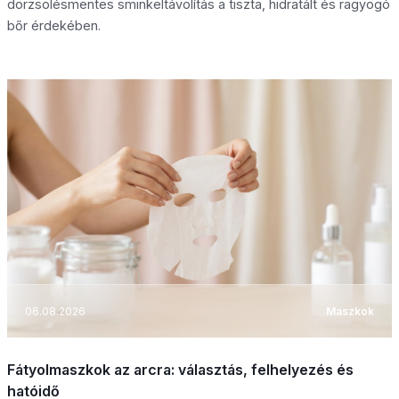
dörzsölésmentes sminkeltávolítás a tiszta, hidratált és ragyogó
bőr érdekében.
06.08.2026
Maszkok
Fátyolmaszkok az arcra: választás, felhelyezés és
hatóidő