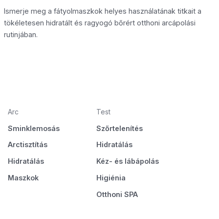
Ismerje meg a fátyolmaszkok helyes használatának titkait a
tökéletesen hidratált és ragyogó bőrért otthoni arcápolási
rutinjában.
Arc
Test
Sminklemosás
Szőrtelenítés
Arctisztítás
Hidratálás
Hidratálás
Kéz- és lábápolás
Maszkok
Higiénia
Otthoni SPA