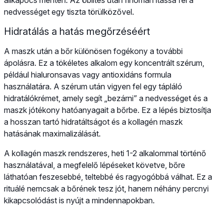
nedvességet egy tiszta törülközővel.
Hidratálás a hatás megőrzéséért
A maszk után a bőr különösen fogékony a további
ápolásra. Ez a tökéletes alkalom egy koncentrált szérum,
például hialuronsavas vagy antioxidáns formula
használatára. A szérum után vigyen fel egy tápláló
hidratálókrémet, amely segít „bezárni” a nedvességet és a
maszk jótékony hatóanyagait a bőrbe. Ez a lépés biztosítja
a hosszan tartó hidratáltságot és a kollagén maszk
hatásának maximalizálását.
A kollagén maszk rendszeres, heti 1-2 alkalommal történő
használatával, a megfelelő lépéseket követve, bőre
láthatóan feszesebbé, teltebbé és ragyogóbbá válhat. Ez a
rituálé nemcsak a bőrének tesz jót, hanem néhány percnyi
kikapcsolódást is nyújt a mindennapokban.