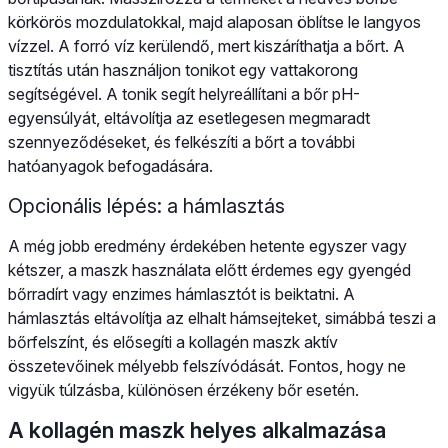
körkörös mozdulatokkal, majd alaposan öblítse le langyos
vízzel. A forró víz kerülendő, mert kiszáríthatja a bőrt. A
tisztítás után használjon tonikot egy vattakorong
segítségével. A tonik segít helyreállítani a bőr pH-
egyensúlyát, eltávolítja az esetlegesen megmaradt
szennyeződéseket, és felkészíti a bőrt a további
hatóanyagok befogadására.
Opcionális lépés: a hámlasztás
A még jobb eredmény érdekében hetente egyszer vagy
kétszer, a maszk használata előtt érdemes egy gyengéd
bőrradírt vagy enzimes hámlasztót is beiktatni. A
hámlasztás eltávolítja az elhalt hámsejteket, simábbá teszi a
bőrfelszínt, és elősegíti a kollagén maszk aktív
összetevőinek mélyebb felszívódását. Fontos, hogy ne
vigyük túlzásba, különösen érzékeny bőr esetén.
A kollagén maszk helyes alkalmazása