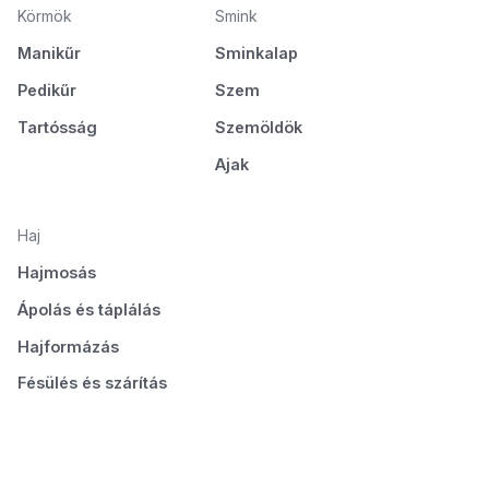
Körmök
Smink
Manikűr
Sminkalap
Pedikűr
Szem
Tartósság
Szemöldök
Ajak
Haj
Hajmosás
Ápolás és táplálás
Hajformázás
Fésülés és szárítás