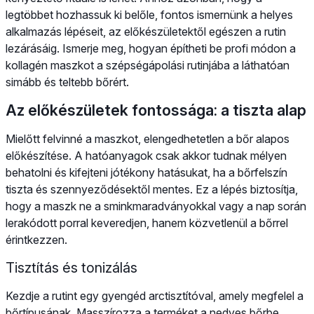
legtöbbet hozhassuk ki belőle, fontos ismernünk a helyes
alkalmazás lépéseit, az előkészületektől egészen a rutin
lezárásáig. Ismerje meg, hogyan építheti be profi módon a
kollagén maszkot a szépségápolási rutinjába a láthatóan
simább és teltebb bőrért.
Az előkészületek fontossága: a tiszta alap
Mielőtt felvinné a maszkot, elengedhetetlen a bőr alapos
előkészítése. A hatóanyagok csak akkor tudnak mélyen
behatolni és kifejteni jótékony hatásukat, ha a bőrfelszín
tiszta és szennyeződésektől mentes. Ez a lépés biztosítja,
hogy a maszk ne a sminkmaradványokkal vagy a nap során
lerakódott porral keveredjen, hanem közvetlenül a bőrrel
érintkezzen.
Tisztítás és tonizálás
Kezdje a rutint egy gyengéd arctisztítóval, amely megfelel a
bőrtípusának. Masszírozza a terméket a nedves bőrbe