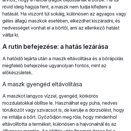
rövid ideig hagyja fent, a maszk nem tudja kifejteni a
hatását. Ha viszont túl sokáig, különösen az agyagos vagy
géles állagú maszkok esetében, elkezdhet kiszáradni, és
nedvességet vonhat el a bőrtől, ami az ellenkező hatást
váltja ki.
A rutin befejezése: a hatás lezárása
A hatóidő lejárta után a maszk eltávolítása és a bőrápolás
megfelelő befejezése ugyanolyan fontos, mint az
előkészületek.
A maszk gyengéd eltávolítása
A maszkot langyos vízzel, gyengéd, körkörös
mozdulatokkal öblítse le. Használhat egy puha, nedves
törülközőt vagy szivacsot is, de kerülje a dörzsölést, hogy
ne irritálja a bőrt. Győződjön meg róla, hogy mindenhol
eltávolította a terméket, különösen a hajvonalnál és az
állkapocs mentén. Az öblítés után finoman itassa fel a