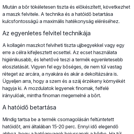
Miután a bőr tökéletesen tiszta és előkészített, következhet
a maszk felvitele. A technika és a hatóidő betartása
kulcsfontosságú a maximális hatékonyság eléréséhez.
Az egyenletes felvitel technikája
A kollagén maszkot felviheti tiszta ujjbegyekkel vagy egy
erre a célra kifejlesztett ecsettel. Az ecset használata
higiénikusabb, és lehetővé teszi a termék egyenletesebb
eloszlatását. Vigyen fel egy bőséges, de nem túl vastag
réteget az arcára, a nyakára és akár a dekoltázsára is.
Ügyeljen arra, hogy a szem és a száj érzékeny környékét
hagyja ki. A mozdulatok legyenek finomak, felfelé
irányulóak, mintha finoman megemelné a bőrt.
A hatóidő betartása
Mindig tartsa be a termék csomagolásán feltüntetett
hatóidőt, ami általában 15-20 perc. Ennyi idő elegendő
ahhoz, hogy a hatóanyagok bejussanak a bőrbe. Ha túl