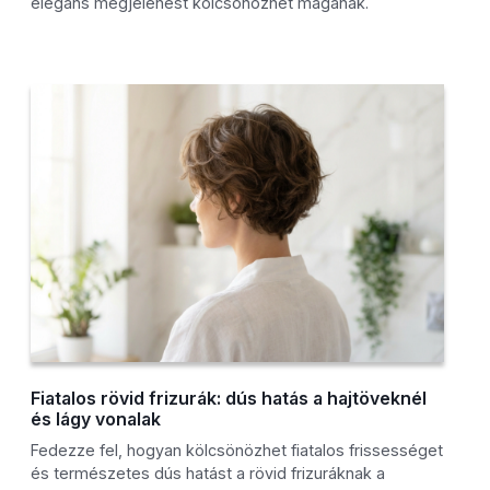
elegáns megjelenést kölcsönözhet magának.
Fiatalos rövid frizurák: dús hatás a hajtöveknél
és lágy vonalak
Fedezze fel, hogyan kölcsönözhet fiatalos frissességet
és természetes dús hatást a rövid frizuráknak a