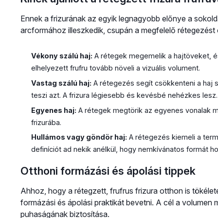
Ennek a frizurának az egyik legnagyobb előnye a sokold
arcformához illeszkedik, csupán a megfelelő rétegezést és
Vékony szálú haj:
A rétegek megemelik a hajtöveket, és a
elhelyezett frufru tovább növeli a vizuális volument.
Vastag szálú haj:
A rétegezés segít csökkenteni a haj
teszi azt. A frizura légiesebb és kevésbé nehézkes lesz.
Egyenes haj:
A rétegek megtörik az egyenes vonalak mo
frizurába.
Hullámos vagy göndör haj:
A rétegezés kiemeli a term
definíciót ad nekik anélkül, hogy nemkívánatos formát ho
Otthoni formázási és ápolási tippek
Ahhoz, hogy a rétegzett, frufrus frizura otthon is tök
formázási és ápolási praktikát bevetni. A cél a volumen
puhaságának biztosítása.