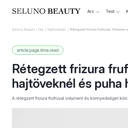
Arc
Test
Seluno Beauty
Haj
Hajformázás
Rétegzett frizura frufruval: Volumen
article.page.time.read
Rétegzett frizura fru
hajtöveknél és puha
A rétegzett frizura frufruval volument és könnyedséget köl