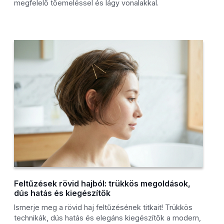
megfelelő tőemeléssel és lágy vonalakkal.
Feltűzések rövid hajból: trükkös megoldások,
dús hatás és kiegészítők
Ismerje meg a rövid haj feltűzésének titkait! Trükkös
technikák, dús hatás és elegáns kiegészítők a modern,