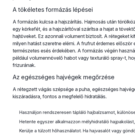
A tökéletes formázás lépései
A formázás kulcsa a hajszárítás. Hajmosás után törölköző
egy körkefét, és a hajszárítóval szárítsa a hajat a tövek
hajtöveket. Ez azonnali volument biztosít. A rétegeket kif
milyen hatást szeretne elérni. A frufrut érdemes először e
természetes esés érdekében. A formázás végén használ
például volumennövelő habot vagy texturáló spray-t, hogy
frizurának.
Az egészséges hajvégek megőrzése
A rétegzett vágás szépsége a puha, egészséges hajvégek
kiszáradásra, fontos a megfelelő hidratálás.
Használjon rendszeresen tápláló hajbalzsamot, különöse
Hetente egyszer alkalmazzon mélyhidratáló hajpakolást,
Kerülje a túlzott hőhasználatot. Ha hajvasalót vagy gön