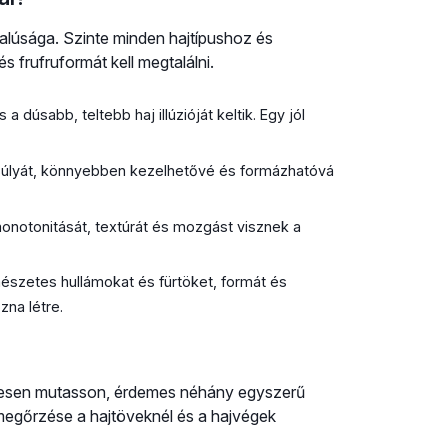
alúsága. Szinte minden hajtípushoz és
 frufruformát kell megtalálni.
 dúsabb, teltebb haj illúzióját keltik. Egy jól
 súlyát, könnyebben kezelhetővé és formázhatóvá
notonitását, textúrát és mozgást visznek a
észetes hullámokat és fürtöket, formát és
zna létre.
életesen mutasson, érdemes néhány egyszerű
 megőrzése a hajtöveknél és a hajvégek