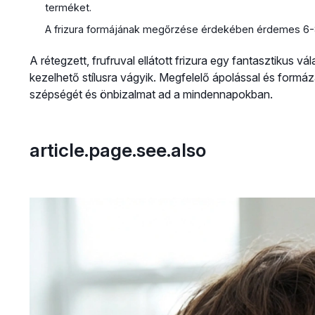
terméket.
A frizura formájának megőrzése érdekében érdemes 6-8 h
A rétegzett, frufruval ellátott frizura egy fantasztikus 
kezelhető stílusra vágyik. Megfelelő ápolással és formá
szépségét és önbizalmat ad a mindennapokban.
article.page.see.also