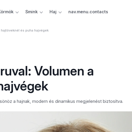
Körmök
Smink
Haj
nav.menu.contacts
 a hajtöveknél és puha hajvégek
fruval: Volumen a
 hajvégek
csönöz a hajnak, modern és dinamikus megjelenést biztosítva.