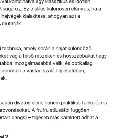
uval kombinálva egy klasszikus és időtlen
 sugároz. Ez a stílus különösen előnyös, ha a
s hajvégek kialakítása, ahogyan azt a
 mutatják.
i technika, amely során a hajat különböző
geket vág a felső részeken és hosszabbakat hagy
ltabbá, mozgalmasabbá válik, és optikailag
 különösen a vastag szálú haj esetében,
ak.
csupán divatos elem, hanem praktikus funkciója is
 arcvonásokat. A frufru stílusától függően –
tain bangs) – teljesen más karaktert adhat a
al?