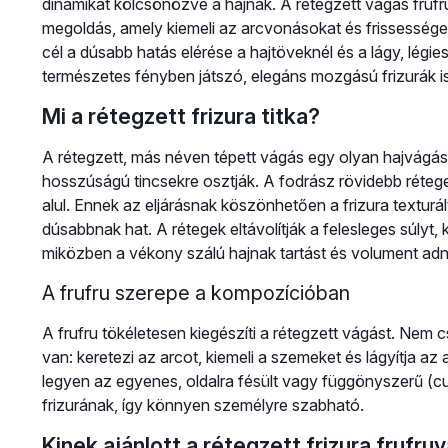
dinamikát kölcsönözve a hajnak. A rétegzett vágás frufr
megoldás, amely kiemeli az arcvonásokat és frissességet
cél a dúsabb hatás elérése a hajtöveknél és a lágy, légie
természetes fényben játszó, elegáns mozgású frizurák is
Mi a rétegzett frizura titka?
A rétegzett, más néven tépett vágás egy olyan hajvágás
hosszúságú tincsekre osztják. A fodrász rövidebb réte
alul. Ennek az eljárásnak köszönhetően a frizura texturá
dúsabbnak hat. A rétegek eltávolítják a felesleges súlyt,
miközben a vékony szálú hajnak tartást és volument adn
A frufru szerepe a kompozícióban
A frufru tökéletesen kiegészíti a rétegzett vágást. Nem 
van: keretezi az arcot, kiemeli a szemeket és lágyítja az
legyen az egyenes, oldalra fésült vagy függönyszerű (cur
frizurának, így könnyen személyre szabható.
Kinek ajánlott a rétegzett frizura frufruv