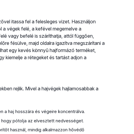
vel itassa fel a felesleges vizet. Használjon
től a végek felé, a kefével megemelve a
elé vagy befelé is száríthatja, attól függően,
lőre fésülve, majd oldalra igazítva megszárítani a
hat egy kevés könnyű hajformázó terméket,
 kiemelje a rétegeket és tartást adjon a
ben rejlik. Mivel a hajvégek hajlamosabbak a
n a haj hosszára és végeire koncentrálva.
 hogy pótolja az elvesztett nedvességet.
dörítőt használ, mindig alkalmazzon hővédő