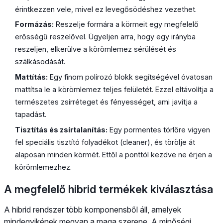
érintkezzen vele, mivel ez levegősödéshez vezethet.
Formázás:
Reszelje formára a körmeit egy megfelelő
erősségű reszelővel. Ügyeljen arra, hogy egy irányba
reszeljen, elkerülve a körömlemez sérülését és
szálkásodását.
Mattítás:
Egy finom polírozó blokk segítségével óvatosan
mattítsa le a körömlemez teljes felületét. Ezzel eltávolítja a
természetes zsírréteget és fényességet, ami javítja a
tapadást.
Tisztítás és zsírtalanítás:
Egy pormentes törlőre vigyen
fel speciális tisztító folyadékot (cleaner), és törölje át
alaposan minden körmét. Ettől a ponttól kezdve ne érjen a
körömlemezhez.
A megfelelő hibrid termékek kiválasztása
A hibrid rendszer több komponensből áll, amelyek
mindegyikének megvan a maga szerepe. A minőségi