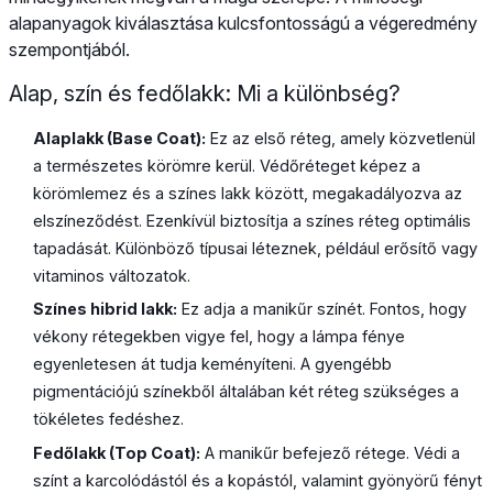
alapanyagok kiválasztása kulcsfontosságú a végeredmény
szempontjából.
Alap, szín és fedőlakk: Mi a különbség?
Alaplakk (Base Coat):
Ez az első réteg, amely közvetlenül
a természetes körömre kerül. Védőréteget képez a
körömlemez és a színes lakk között, megakadályozva az
elszíneződést. Ezenkívül biztosítja a színes réteg optimális
tapadását. Különböző típusai léteznek, például erősítő vagy
vitaminos változatok.
Színes hibrid lakk:
Ez adja a manikűr színét. Fontos, hogy
vékony rétegekben vigye fel, hogy a lámpa fénye
egyenletesen át tudja keményíteni. A gyengébb
pigmentációjú színekből általában két réteg szükséges a
tökéletes fedéshez.
Fedőlakk (Top Coat):
A manikűr befejező rétege. Védi a
színt a karcolódástól és a kopástól, valamint gyönyörű fényt