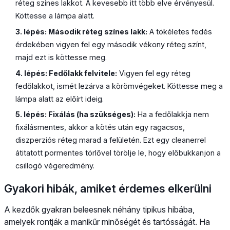
réteg színes lakkot. A kevesebb itt több elve érvényesül.
Köttesse a lámpa alatt.
3. lépés: Második réteg színes lakk:
A tökéletes fedés
érdekében vigyen fel egy második vékony réteg színt,
majd ezt is köttesse meg.
4. lépés: Fedőlakk felvitele:
Vigyen fel egy réteg
fedőlakkot, ismét lezárva a körömvégeket. Köttesse meg a
lámpa alatt az előírt ideig.
5. lépés: Fixálás (ha szükséges):
Ha a fedőlakkja nem
fixálásmentes, akkor a kötés után egy ragacsos,
diszperziós réteg marad a felületén. Ezt egy cleanerrel
átitatott pormentes törlővel törölje le, hogy előbukkanjon a
csillogó végeredmény.
Gyakori hibák, amiket érdemes elkerülni
A kezdők gyakran beleesnek néhány tipikus hibába,
amelyek rontják a manikűr minőségét és tartósságát. Ha