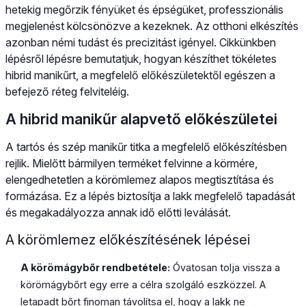
hetekig megőrzik fényüket és épségüket, professzionális
megjelenést kölcsönözve a kezeknek. Az otthoni elkészítés
azonban némi tudást és precizitást igényel. Cikkünkben
lépésről lépésre bemutatjuk, hogyan készíthet tökéletes
hibrid manikűrt, a megfelelő előkészületektől egészen a
befejező réteg felviteléig.
A hibrid manikűr alapvető előkészületei
A tartós és szép manikűr titka a megfelelő előkészítésben
rejlik. Mielőtt bármilyen terméket felvinne a körmére,
elengedhetetlen a körömlemez alapos megtisztítása és
formázása. Ez a lépés biztosítja a lakk megfelelő tapadását
és megakadályozza annak idő előtti leválását.
A körömlemez előkészítésének lépései
A körömágybőr rendbetétele:
Óvatosan tolja vissza a
körömágybőrt egy erre a célra szolgáló eszközzel. A
letapadt bőrt finoman távolítsa el, hogy a lakk ne