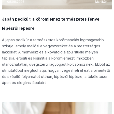
08.08.2026
Manikűr
Japán pedikűr: a körömlemez természetes fénye
lépésről lépésre
A japán pedikűr a természetes körömápolás legmagasabb
szintje, amely mellőzi a vegyszereket és a mesterséges
lakkokat. A méhviasz és a kovaföld alapú rituálé mélyen
táplálja, erősíti és kisimítja a körömlemezt, miközben
utánozhatatlan, üvegszerű ragyogást kölcsönöz neki. Ebből az
útmutatóból megtudhatja, hogyan végezheti el ezt a pihentető
és szépítő folyamatot otthon, lépésről lépésre, a tökéletesen
ápolt és elegáns lábakért.