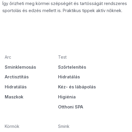
Így őrizheti meg körmei szépségét és tartósságát rendszeres
sportolás és edzés mellett is. Praktikus tippek aktív nőknek.
Arc
Test
Sminklemosás
Szőrtelenítés
Arctisztítás
Hidratálás
Hidratálás
Kéz- és lábápolás
Maszkok
Higiénia
Otthoni SPA
Körmök
Smink