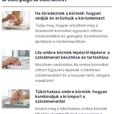
Ha töredeznek a körmök: hogyan
védjük és erősítsük a körömlemezt
Tudja meg, hogyan erősítheti meg a
töredezett körmöket egyszerű otthoni
módszerekkel és gyengéd, következetes
ápolással a mindennapokban.
Lila ombre körmök lépésről lépésre: a
színátmenet készítése és tartósítása
Készítsen varázslatos lila ombre körmöket
otthon! Egyszerű lépések a tökéletes
színátmenetért és a hosszan tartó, elegáns
manikűrért.
Tükörhatású ombre körmök: hogyan
kombináljuk a krómport a
színátmenettel
Ismerd meg a tükörhatású ombre körmök
titkát! Így kombinálhatod egyszerűen a