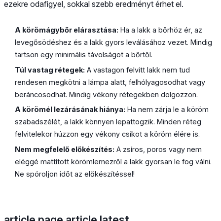
ezekre odafigyel, sokkal szebb eredményt érhet el.
A körömágybőr elárasztása:
Ha a lakk a bőrhöz ér, az
levegősödéshez és a lakk gyors leválásához vezet. Mindig
tartson egy minimális távolságot a bőrtől.
Túl vastag rétegek:
A vastagon felvitt lakk nem tud
rendesen megkötni a lámpa alatt, felhólyagosodhat vagy
beráncosodhat. Mindig vékony rétegekben dolgozzon.
A körömél lezárásának hiánya:
Ha nem zárja le a köröm
szabadszélét, a lakk könnyen lepattogzik. Minden réteg
felvitelekor húzzon egy vékony csíkot a köröm élére is.
Nem megfelelő előkészítés:
A zsíros, poros vagy nem
eléggé mattított körömlemezről a lakk gyorsan le fog válni.
Ne spóroljon időt az előkészítéssel!
article.page.article.latest