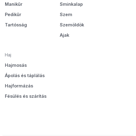
Manikűr
Sminkalap
Pedikűr
Szem
Tartósság
Szemöldök
Ajak
Haj
Hajmosás
Ápolás és táplálás
Hajformázás
Fésülés és szárítás