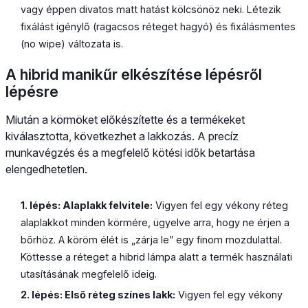
vagy éppen divatos matt hatást kölcsönöz neki. Létezik
fixálást igénylő (ragacsos réteget hagyó) és fixálásmentes
(no wipe) változata is.
A hibrid manikűr elkészítése lépésről
lépésre
Miután a körmöket előkészítette és a termékeket
kiválasztotta, következhet a lakkozás. A precíz
munkavégzés és a megfelelő kötési idők betartása
elengedhetetlen.
1. lépés: Alaplakk felvitele:
Vigyen fel egy vékony réteg
alaplakkot minden körmére, ügyelve arra, hogy ne érjen a
bőrhöz. A köröm élét is „zárja le” egy finom mozdulattal.
Köttesse a réteget a hibrid lámpa alatt a termék használati
utasításának megfelelő ideig.
2. lépés: Első réteg színes lakk:
Vigyen fel egy vékony