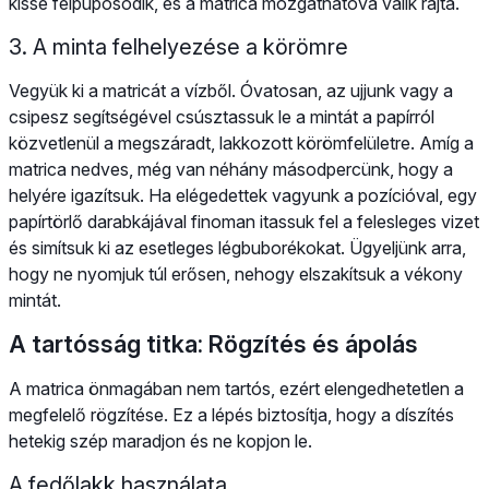
kissé felpúposodik, és a matrica mozgathatóvá válik rajta.
3. A minta felhelyezése a körömre
Vegyük ki a matricát a vízből. Óvatosan, az ujjunk vagy a
csipesz segítségével csúsztassuk le a mintát a papírról
közvetlenül a megszáradt, lakkozott körömfelületre. Amíg a
matrica nedves, még van néhány másodpercünk, hogy a
helyére igazítsuk. Ha elégedettek vagyunk a pozícióval, egy
papírtörlő darabkájával finoman itassuk fel a felesleges vizet
és simítsuk ki az esetleges légbuborékokat. Ügyeljünk arra,
hogy ne nyomjuk túl erősen, nehogy elszakítsuk a vékony
mintát.
A tartósság titka: Rögzítés és ápolás
A matrica önmagában nem tartós, ezért elengedhetetlen a
megfelelő rögzítése. Ez a lépés biztosítja, hogy a díszítés
hetekig szép maradjon és ne kopjon le.
A fedőlakk használata