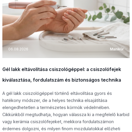
06.08.2026
Manikűr
Gél lakk eltávolítása csiszológéppel: a csiszolófejek
kiválasztása, fordulatszám és biztonságos technika
A gél lakk csiszológéppel történő eltávolítása gyors és
hatékony módszer, de a helyes technika elsajátítása
elengedhetetlen a természetes körmök védelmében.
Cikkünkből megtudhatja, hogyan válassza ki a megfelelő karbid
vagy kerámia csiszolófejeket, mekkora fordulatszámon
érdemes dolgozni, és milyen finom mozdulatokkal előzheti