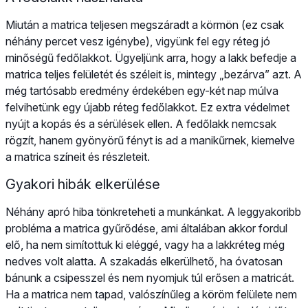
Miután a matrica teljesen megszáradt a körmön (ez csak
néhány percet vesz igénybe), vigyünk fel egy réteg jó
minőségű fedőlakkot. Ügyeljünk arra, hogy a lakk befedje a
matrica teljes felületét és széleit is, mintegy „bezárva” azt. A
még tartósabb eredmény érdekében egy-két nap múlva
felvihetünk egy újabb réteg fedőlakkot. Ez extra védelmet
nyújt a kopás és a sérülések ellen. A fedőlakk nemcsak
rögzít, hanem gyönyörű fényt is ad a manikűrnek, kiemelve
a matrica színeit és részleteit.
Gyakori hibák elkerülése
Néhány apró hiba tönkreteheti a munkánkat. A leggyakoribb
probléma a matrica gyűrődése, ami általában akkor fordul
elő, ha nem simítottuk ki eléggé, vagy ha a lakkréteg még
nedves volt alatta. A szakadás elkerülhető, ha óvatosan
bánunk a csipesszel és nem nyomjuk túl erősen a matricát.
Ha a matrica nem tapad, valószínűleg a köröm felülete nem