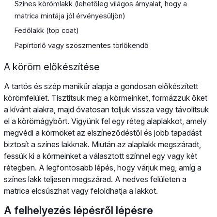
Színes körömlakk (lehetőleg világos árnyalat, hogy a
matrica mintája jól érvényesüljön)
Fedőlakk (top coat)
Papírtörlő vagy szöszmentes törlőkendő
A köröm előkészítése
A tartós és szép manikűr alapja a gondosan előkészített
körömfelület. Tisztítsuk meg a körmeinket, formázzuk őket
a kívánt alakra, majd óvatosan toljuk vissza vagy távolítsuk
el a körömágybőrt. Vigyünk fel egy réteg alaplakkot, amely
megvédi a körmöket az elszíneződéstől és jobb tapadást
biztosít a színes lakknak. Miután az alaplakk megszáradt,
fessük ki a körmeinket a választott színnel egy vagy két
rétegben. A legfontosabb lépés, hogy várjuk meg, amíg a
színes lakk teljesen megszárad. A nedves felületen a
matrica elcsúszhat vagy feloldhatja a lakkot.
A felhelyezés lépésről lépésre