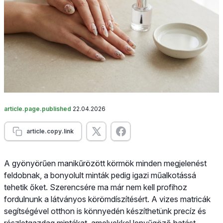
article.page.published
22.04.2026
article.copy.link
A gyönyörűen manikűrözött körmök minden megjelenést
feldobnak, a bonyolult minták pedig igazi műalkotássá
tehetik őket. Szerencsére ma már nem kell profihoz
fordulnunk a látványos körömdíszítésért. A vizes matricák
segítségével otthon is könnyedén készíthetünk precíz és
részletgazdag mintákat, amelyekkel lenyűgöző hatást