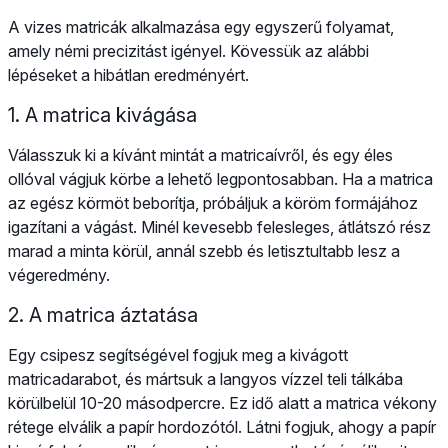
A vizes matricák alkalmazása egy egyszerű folyamat,
amely némi precizitást igényel. Kövessük az alábbi
lépéseket a hibátlan eredményért.
1. A matrica kivágása
Válasszuk ki a kívánt mintát a matricaívről, és egy éles
ollóval vágjuk körbe a lehető legpontosabban. Ha a matrica
az egész körmöt beborítja, próbáljuk a köröm formájához
igazítani a vágást. Minél kevesebb felesleges, átlátszó rész
marad a minta körül, annál szebb és letisztultabb lesz a
végeredmény.
2. A matrica áztatása
Egy csipesz segítségével fogjuk meg a kivágott
matricadarabot, és mártsuk a langyos vízzel teli tálkába
körülbelül 10-20 másodpercre. Ez idő alatt a matrica vékony
rétege elválik a papír hordozótól. Látni fogjuk, ahogy a papír