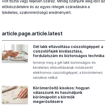
volt tiszta vagy teljesen száraz. Mindig szánjunk elég időt az
előkészületekre és az egyes rétegek száradására a
tökéletes, szalonminőségű eredményért.
article.page.article.latest
Gél lakk eltávolítása csiszológéppel: a
csiszolófejek kiválasztása,
fordulatszám és biztonságos technika
Ismerje meg a gél lakk biztonságos és
kíméletes eltávolításának módszerét
elektromos csiszológéppel, a körömlemez
sérülése nélkül.
Körömerősítő kisokos: hogyan
válasszunk és használjunk
körömápolót a körmök
megerősítésére