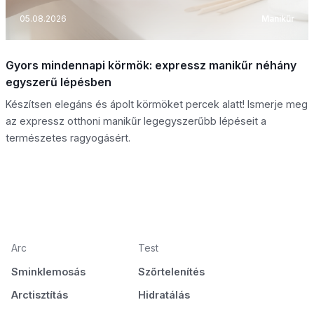
05.08.2026
Manikűr
Gyors mindennapi körmök: expressz manikűr néhány
egyszerű lépésben
Készítsen elegáns és ápolt körmöket percek alatt! Ismerje meg
az expressz otthoni manikűr legegyszerűbb lépéseit a
természetes ragyogásért.
Arc
Test
Sminklemosás
Szőrtelenítés
Arctisztítás
Hidratálás