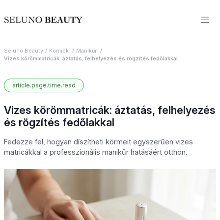
Seluno Beauty
Körmök
Manikűr
Vizes körömmatricák: áztatás, felhelyezés és rögzítés fedőlakkal
article.page.time.read
Vizes körömmatricák: áztatás, felhelyezés
és rögzítés fedőlakkal
Fedezze fel, hogyan díszítheti körmeit egyszerűen vizes
matricákkal a professzionális manikűr hatásáért otthon.