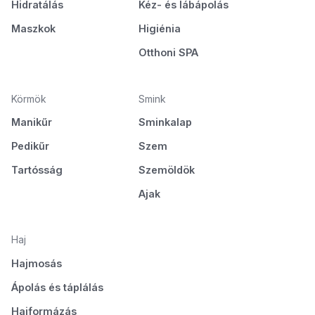
Hidratálás
Kéz- és lábápolás
Maszkok
Higiénia
Otthoni SPA
Körmök
Smink
Manikűr
Sminkalap
Pedikűr
Szem
Tartósság
Szemöldök
Ajak
Haj
Hajmosás
Ápolás és táplálás
Hajformázás