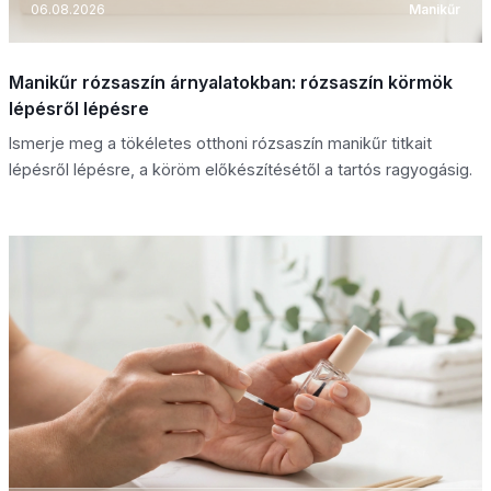
06.08.2026
Manikűr
Manikűr rózsaszín árnyalatokban: rózsaszín körmök
lépésről lépésre
Ismerje meg a tökéletes otthoni rózsaszín manikűr titkait
lépésről lépésre, a köröm előkészítésétől a tartós ragyogásig.