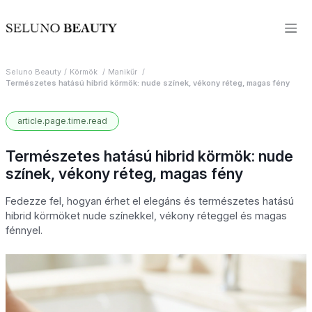
Seluno Beauty
Körmök
Manikűr
Természetes hatású hibrid körmök: nude színek, vékony réteg, magas fény
article.page.time.read
Természetes hatású hibrid körmök: nude
színek, vékony réteg, magas fény
Fedezze fel, hogyan érhet el elegáns és természetes hatású
hibrid körmöket nude színekkel, vékony réteggel és magas
fénnyel.