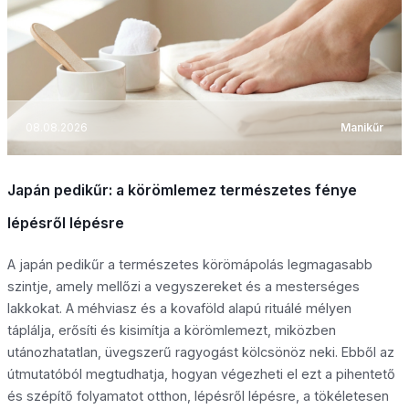
08.08.2026
Manikűr
Japán pedikűr: a körömlemez természetes fénye
lépésről lépésre
A japán pedikűr a természetes körömápolás legmagasabb
szintje, amely mellőzi a vegyszereket és a mesterséges
lakkokat. A méhviasz és a kovaföld alapú rituálé mélyen
táplálja, erősíti és kisimítja a körömlemezt, miközben
utánozhatatlan, üvegszerű ragyogást kölcsönöz neki. Ebből az
útmutatóból megtudhatja, hogyan végezheti el ezt a pihentető
és szépítő folyamatot otthon, lépésről lépésre, a tökéletesen