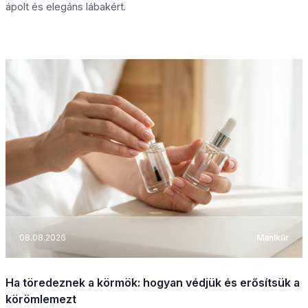
ápolt és elegáns lábakért.
08.08.2026
Manikűr
Ha töredeznek a körmök: hogyan védjük és erősítsük a
körömlemezt