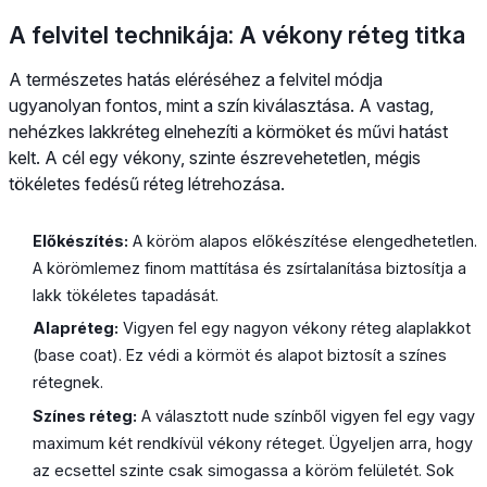
A felvitel technikája: A vékony réteg titka
A természetes hatás eléréséhez a felvitel módja
ugyanolyan fontos, mint a szín kiválasztása. A vastag,
nehézkes lakkréteg elnehezíti a körmöket és művi hatást
kelt. A cél egy vékony, szinte észrevehetetlen, mégis
tökéletes fedésű réteg létrehozása.
Előkészítés:
A köröm alapos előkészítése elengedhetetlen.
A körömlemez finom mattítása és zsírtalanítása biztosítja a
lakk tökéletes tapadását.
Alapréteg:
Vigyen fel egy nagyon vékony réteg alaplakkot
(base coat). Ez védi a körmöt és alapot biztosít a színes
rétegnek.
Színes réteg:
A választott nude színből vigyen fel egy vagy
maximum két rendkívül vékony réteget. Ügyeljen arra, hogy
az ecsettel szinte csak simogassa a köröm felületét. Sok