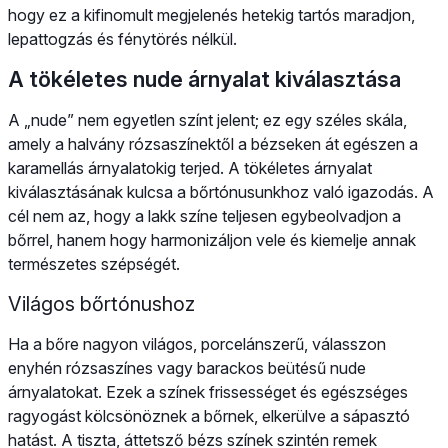
hogy ez a kifinomult megjelenés hetekig tartós maradjon,
lepattogzás és fénytörés nélkül.
A tökéletes nude árnyalat kiválasztása
A „nude” nem egyetlen színt jelent; ez egy széles skála,
amely a halvány rózsaszínektől a bézseken át egészen a
karamellás árnyalatokig terjed. A tökéletes árnyalat
kiválasztásának kulcsa a bőrtónusunkhoz való igazodás. A
cél nem az, hogy a lakk színe teljesen egybeolvadjon a
bőrrel, hanem hogy harmonizáljon vele és kiemelje annak
természetes szépségét.
Világos bőrtónushoz
Ha a bőre nagyon világos, porcelánszerű, válasszon
enyhén rózsaszínes vagy barackos beütésű nude
árnyalatokat. Ezek a színek frissességet és egészséges
ragyogást kölcsönöznek a bőrnek, elkerülve a sápasztó
hatást. A tiszta, áttetsző bézs színek szintén remek