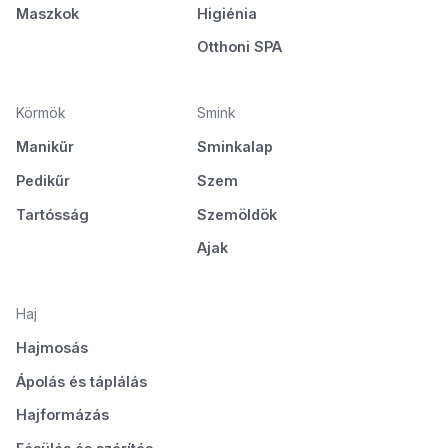
Maszkok
Higiénia
Otthoni SPA
Körmök
Smink
Manikűr
Sminkalap
Pedikűr
Szem
Tartósság
Szemöldök
Ajak
Haj
Hajmosás
Ápolás és táplálás
Hajformázás