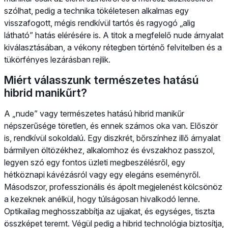
szólhat, pedig a technika tökéletesen alkalmas egy
visszafogott, mégis rendkívül tartós és ragyogó „alig
látható” hatás elérésére is. A titok a megfelelő nude árnyalat
kiválasztásában, a vékony rétegben történő felvitelben és a
tükörfényes lezárásban rejlik.
Miért válasszunk természetes hatású
hibrid manikűrt?
A „nude” vagy természetes hatású hibrid manikűr
népszerűsége töretlen, és ennek számos oka van. Először
is, rendkívül sokoldalú. Egy diszkrét, bőrszínhez illő árnyalat
bármilyen öltözékhez, alkalomhoz és évszakhoz passzol,
legyen szó egy fontos üzleti megbeszélésről, egy
hétköznapi kávézásról vagy egy elegáns eseményről.
Másodszor, professzionális és ápolt megjelenést kölcsönöz
a kezeknek anélkül, hogy túlságosan hivalkodó lenne.
Optikailag meghosszabbítja az ujjakat, és egységes, tiszta
összképet teremt. Végül pedig a hibrid technológia biztosítja,