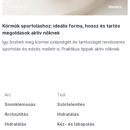
07.08.2026
Manikűr
Körmök sportoláshoz: ideális forma, hossz és tartós
megoldások aktív nőknek
Így őrizheti meg körmei szépségét és tartósságát rendszeres
sportolás és edzés mellett is. Praktikus tippek aktív nőknek.
Arc
Test
Sminklemosás
Szőrtelenítés
Arctisztítás
Hidratálás
Hidratálás
Kéz- és lábápolás