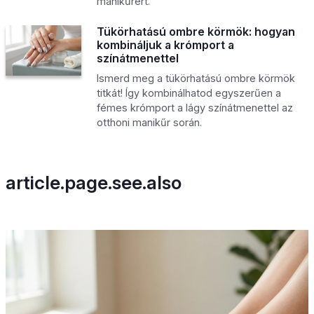
manikűrért.
Tükörhatású ombre körmök: hogyan
kombináljuk a krómport a
színátmenettel
Ismerd meg a tükörhatású ombre körmök
titkát! Így kombinálhatod egyszerűen a
fémes krómport a lágy színátmenettel az
otthoni manikűr során.
article.page.see.also