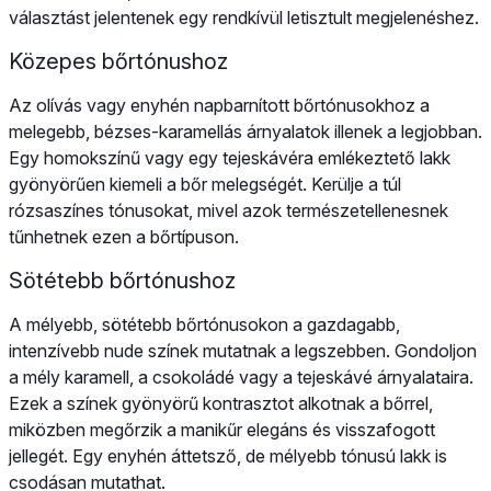
választást jelentenek egy rendkívül letisztult megjelenéshez.
Közepes bőrtónushoz
Az olívás vagy enyhén napbarnított bőrtónusokhoz a
melegebb, bézses-karamellás árnyalatok illenek a legjobban.
Egy homokszínű vagy egy tejeskávéra emlékeztető lakk
gyönyörűen kiemeli a bőr melegségét. Kerülje a túl
rózsaszínes tónusokat, mivel azok természetellenesnek
tűnhetnek ezen a bőrtípuson.
Sötétebb bőrtónushoz
A mélyebb, sötétebb bőrtónusokon a gazdagabb,
intenzívebb nude színek mutatnak a legszebben. Gondoljon
a mély karamell, a csokoládé vagy a tejeskávé árnyalataira.
Ezek a színek gyönyörű kontrasztot alkotnak a bőrrel,
miközben megőrzik a manikűr elegáns és visszafogott
jellegét. Egy enyhén áttetsző, de mélyebb tónusú lakk is
csodásan mutathat.