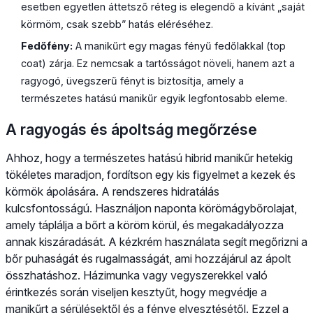
esetben egyetlen áttetsző réteg is elegendő a kívánt „saját
körmöm, csak szebb” hatás eléréséhez.
Fedőfény:
A manikűrt egy magas fényű fedőlakkal (top
coat) zárja. Ez nemcsak a tartósságot növeli, hanem azt a
ragyogó, üvegszerű fényt is biztosítja, amely a
természetes hatású manikűr egyik legfontosabb eleme.
A ragyogás és ápoltság megőrzése
Ahhoz, hogy a természetes hatású hibrid manikűr hetekig
tökéletes maradjon, fordítson egy kis figyelmet a kezek és
körmök ápolására. A rendszeres hidratálás
kulcsfontosságú. Használjon naponta körömágybőrolajat,
amely táplálja a bőrt a köröm körül, és megakadályozza
annak kiszáradását. A kézkrém használata segít megőrizni a
bőr puhaságát és rugalmasságát, ami hozzájárul az ápolt
összhatáshoz. Házimunka vagy vegyszerekkel való
érintkezés során viseljen kesztyűt, hogy megvédje a
manikűrt a sérülésektől és a fénye elvesztésétől. Ezzel a