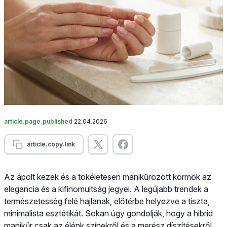
article.page.published
22.04.2026
article.copy.link
Az ápolt kezek és a tökéletesen manikűrözött körmök az
elegancia és a kifinomultság jegyei. A legújabb trendek a
természetesség felé hajlanak, előtérbe helyezve a tiszta,
minimalista esztétikát. Sokan úgy gondolják, hogy a hibrid
manikűr csak az élénk színekről és a merész díszítésekről