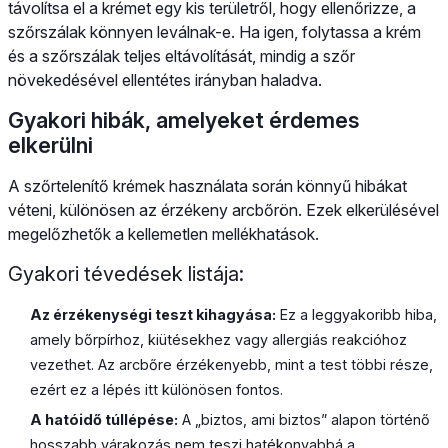
távolítsa el a krémet egy kis területről, hogy ellenőrizze, a
szőrszálak könnyen leválnak-e. Ha igen, folytassa a krém
és a szőrszálak teljes eltávolítását, mindig a szőr
növekedésével ellentétes irányban haladva.
Gyakori hibák, amelyeket érdemes
elkerülni
A szőrtelenítő krémek használata során könnyű hibákat
véteni, különösen az érzékeny arcbőrön. Ezek elkerülésével
megelőzhetők a kellemetlen mellékhatások.
Gyakori tévedések listája:
Az érzékenységi teszt kihagyása:
Ez a leggyakoribb hiba,
amely bőrpírhoz, kiütésekhez vagy allergiás reakcióhoz
vezethet. Az arcbőre érzékenyebb, mint a test többi része,
ezért ez a lépés itt különösen fontos.
A hatóidő túllépése:
A „biztos, ami biztos” alapon történő
hosszabb várakozás nem teszi hatékonyabbá a