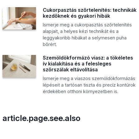
Cukorpasztás szőrtelenítés: technikák
kezdőknek és gyakori hibák
Ismerje meg a cukorpasztás szőrtelenítés
alapjait, a helyes kézi technikát és a
leggyakoribb hibákat a selymesen puha
bőrért.
Szemöldökformázó viasz: a tökéletes
ív kialakítása és a felesleges
szőrszálak eltávolítása
Ismerje meg a viaszos szemöldökformázás
lépéseit a tartósan tiszta és precíz kontúrok
érdekében otthoni környezetben is.
article.page.see.also