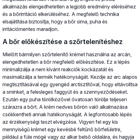
alkalmazás elengedhetetlen a legjobb eredmény eléréséhez
és a bőrirritáció elkerüléséhez. A megfelelő technika
elsajátítása biztosítja, hogy a bőr sima, puha és
irritációmentes maradjon.
A bőr előkészítése a szőrtelenítéshez
Mielőtt bármilyen szőrtelenítő krémet használna az arcán,
elengedhetetlen a bőr megfelelő előkészítése. Ez a lépés
minimalizálja a nem kívánt reakciók kockázatát és
maximalizálja a termék hatékonyságát. Kezdje az arc alapos
megtisztításával egy gyengéd arctisztítóval, hogy eltávolítsa
a sminket, a felesleges faggyút és a szennyeződéseket.
Ezután egy puha törölközővel óvatosan törölje teljesen
szárazra a bőrt. A krém nedves bőrön való alkalmazása
csökkentheti annak hatékonyságát. A legfontosabb lépés
az érzékenységi teszt elvégzése. Vigyen fel egy kis
mennyiségű krémet egy kevésbé feltűnő bőrfelületre,
például a füle mögé vagy az alkar belső oldalára, és hagyja