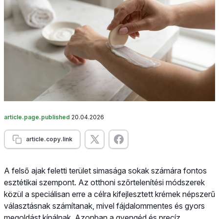
article.page.published
20.04.2026
article.copy.link
A felső ajak feletti terület simasága sokak számára fontos
esztétikai szempont. Az otthoni szőrtelenítési módszerek
közül a speciálisan erre a célra kifejlesztett krémek népszerű
választásnak számítanak, mivel fájdalommentes és gyors
megoldást kínálnak. Azonban a gyengéd és precíz