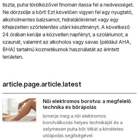
tiszta, puha törölközővel finoman itassa fel a nedvességet.
Ne dörzsölje a bőrt! Ezt követően vigyen fel egy nyugtató,
alkoholmentes balzsamot, hidratálókrémet vagy egy
kifejezetten szőrtelenítés utáni készítményt. A következő
24 órában kerülje a közvetlen napfényt, a szoláriumot, a
szaunát, valamint az alkoholos vagy savas (például AHA,
BHA) tartalmú kozmetikumok használatát az érintett
területen.
article.page.article.latest
Női elektromos borotva: a megfelelő
technika és bőrápolás
Ismerje meg a női elektromos
borotválkozás helyes technikáját és a
selymesen puha bőr titkát a kíméletes
utóápolás segítségével.