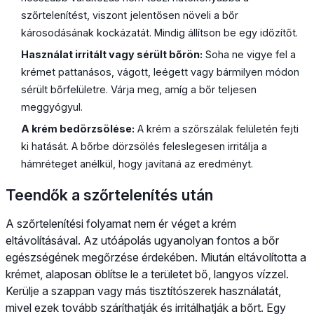
szőrtelenítést, viszont jelentősen növeli a bőr
károsodásának kockázatát. Mindig állítson be egy időzítőt.
Használat irritált vagy sérült bőrön:
Soha ne vigye fel a
krémet pattanásos, vágott, leégett vagy bármilyen módon
sérült bőrfelületre. Várja meg, amíg a bőr teljesen
meggyógyul.
A krém bedörzsölése:
A krém a szőrszálak felületén fejti
ki hatását. A bőrbe dörzsölés feleslegesen irritálja a
hámréteget anélkül, hogy javítaná az eredményt.
Teendők a szőrtelenítés után
A szőrtelenítési folyamat nem ér véget a krém
eltávolításával. Az utóápolás ugyanolyan fontos a bőr
egészségének megőrzése érdekében. Miután eltávolította a
krémet, alaposan öblítse le a területet bő, langyos vízzel.
Kerülje a szappan vagy más tisztítószerek használatát,
mivel ezek tovább száríthatják és irritálhatják a bőrt. Egy