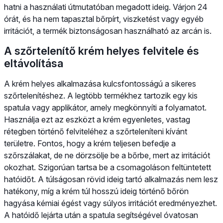
hatni a használati útmutatóban megadott ideig. Várjon 24
órát, és ha nem tapasztal bőrpírt, viszketést vagy egyéb
irritációt, a termék biztonságosan használható az arcán is.
A szőrtelenítő krém helyes felvitele és
eltávolítása
A krém helyes alkalmazása kulcsfontosságú a sikeres
szőrtelenítéshez. A legtöbb termékhez tartozik egy kis
spatula vagy applikátor, amely megkönnyíti a folyamatot.
Használja ezt az eszközt a krém egyenletes, vastag
rétegben történő felviteléhez a szőrteleníteni kívánt
területre. Fontos, hogy a krém teljesen befedje a
szőrszálakat, de ne dörzsölje be a bőrbe, mert az irritációt
okozhat. Szigorúan tartsa be a csomagoláson feltüntetett
hatóidőt. A túlságosan rövid ideig tartó alkalmazás nem lesz
hatékony, míg a krém túl hosszú ideig történő bőrön
hagyása kémiai égést vagy súlyos irritációt eredményezhet.
A hatóidő lejárta után a spatula segítségével óvatosan