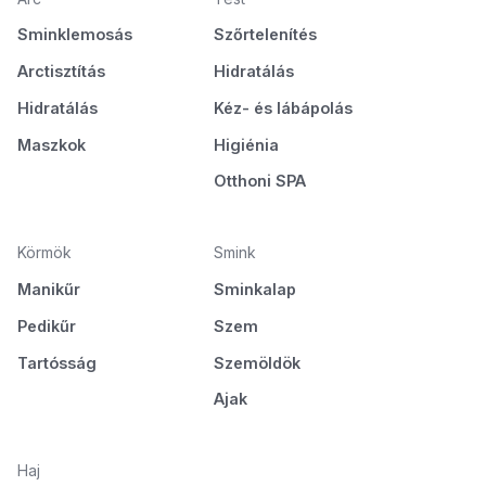
Sminklemosás
Szőrtelenítés
Arctisztítás
Hidratálás
Hidratálás
Kéz- és lábápolás
Maszkok
Higiénia
Otthoni SPA
Körmök
Smink
Manikűr
Sminkalap
Pedikűr
Szem
Tartósság
Szemöldök
Ajak
Haj