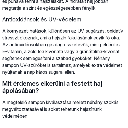
és puhává tenni a hajszálakat. A hidratált haj jobban
megtartja a színt és egészségesebben fénylik.
Antioxidánsok és UV-védelem
A környezeti hatások, különösen az UV-sugárzás, oxidatív
stresszt okoznak, ami a hajszín fakulásának egyik fő oka.
Az antioxidánsokban gazdag összetevők, mint például az
E-vitamin, a zöld tea kivonata vagy a gránátalma-kivonat,
segítenek semlegesíteni a szabad gyököket. Néhány
sampon UV-szűrőket is tartalmaz, amelyek extra védelmet
nyújtanak a nap káros sugarai ellen.
Mit érdemes elkerülni a festett haj
ápolásában?
A megfelelő sampon kiválasztása mellett néhány szokás
megváltoztatásával is sokat tehetünk hajszínünk
védelmében.