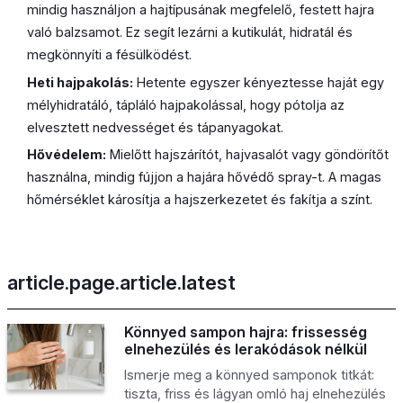
mindig használjon a hajtípusának megfelelő, festett hajra
való balzsamot. Ez segít lezárni a kutikulát, hidratál és
megkönnyíti a fésülködést.
Heti hajpakolás:
Hetente egyszer kényeztesse haját egy
mélyhidratáló, tápláló hajpakolással, hogy pótolja az
elvesztett nedvességet és tápanyagokat.
Hővédelem:
Mielőtt hajszárítót, hajvasalót vagy göndörítőt
használna, mindig fújjon a hajára hővédő spray-t. A magas
hőmérséklet károsítja a hajszerkezetet és fakítja a színt.
article.page.article.latest
Könnyed sampon hajra: frissesség
elnehezülés és lerakódások nélkül
Ismerje meg a könnyed samponok titkát:
tiszta, friss és lágyan omló haj elnehezülés