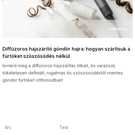
06.08.2026
Hajmosás
Diffúzoros hajszárító göndör hajra: hogyan szárítsuk a
fürtöket szöszösödés nélkül
Ismerd meg a diffúzoros hajszárítás titkait, és varázsolj
tökéletesen definiált, rugalmas és szöszösödéstől mentes
göndör fürtöket otthonodban!
Arc
Test