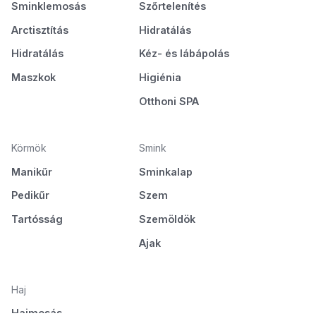
Sminklemosás
Szőrtelenítés
Arctisztítás
Hidratálás
Hidratálás
Kéz- és lábápolás
Maszkok
Higiénia
Otthoni SPA
Körmök
Smink
Manikűr
Sminkalap
Pedikűr
Szem
Tartósság
Szemöldök
Ajak
Haj
Hajmosás