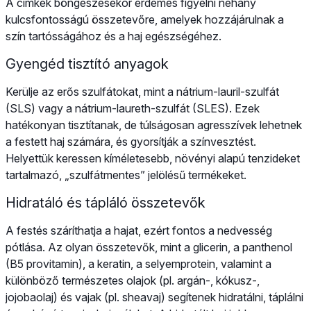
A címkék böngészésekor érdemes figyelni néhány
kulcsfontosságú összetevőre, amelyek hozzájárulnak a
szín tartósságához és a haj egészségéhez.
Gyengéd tisztító anyagok
Kerülje az erős szulfátokat, mint a nátrium-lauril-szulfát
(SLS) vagy a nátrium-laureth-szulfát (SLES). Ezek
hatékonyan tisztítanak, de túlságosan agresszívek lehetnek
a festett haj számára, és gyorsítják a színvesztést.
Helyettük keressen kíméletesebb, növényi alapú tenzideket
tartalmazó, „szulfátmentes” jelölésű termékeket.
Hidratáló és tápláló összetevők
A festés száríthatja a hajat, ezért fontos a nedvesség
pótlása. Az olyan összetevők, mint a glicerin, a panthenol
(B5 provitamin), a keratin, a selyemprotein, valamint a
különböző természetes olajok (pl. argán-, kókusz-,
jojobaolaj) és vajak (pl. sheavaj) segítenek hidratálni, táplálni