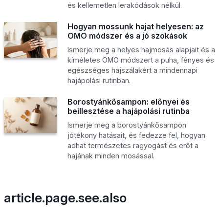
és kellemetlen lerakódások nélkül.
Hogyan mossunk hajat helyesen: az
OMO módszer és a jó szokások
Ismerje meg a helyes hajmosás alapjait és a
kíméletes OMO módszert a puha, fényes és
egészséges hajszálakért a mindennapi
hajápolási rutinban.
Borostyánkősampon: előnyei és
beillesztése a hajápolási rutinba
Ismerje meg a borostyánkősampon
jótékony hatásait, és fedezze fel, hogyan
adhat természetes ragyogást és erőt a
hajának minden mosással.
article.page.see.also