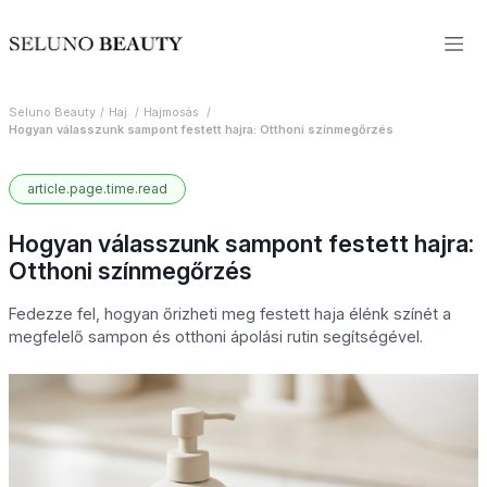
Seluno Beauty
Haj
Hajmosás
Hogyan válasszunk sampont festett hajra: Otthoni színmegőrzés
article.page.time.read
Hogyan válasszunk sampont festett hajra:
Otthoni színmegőrzés
Fedezze fel, hogyan őrizheti meg festett haja élénk színét a
megfelelő sampon és otthoni ápolási rutin segítségével.