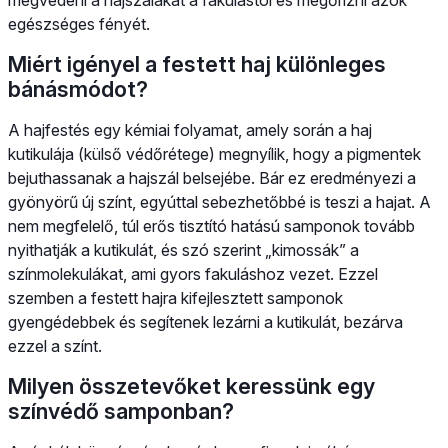
egészséges fényét.
Miért igényel a festett haj különleges
bánásmódot?
A hajfestés egy kémiai folyamat, amely során a haj
kutikulája (külső védőrétege) megnyílik, hogy a pigmentek
bejuthassanak a hajszál belsejébe. Bár ez eredményezi a
gyönyörű új színt, egyúttal sebezhetőbbé is teszi a hajat. A
nem megfelelő, túl erős tisztító hatású samponok tovább
nyithatják a kutikulát, és szó szerint „kimossák” a
színmolekulákat, ami gyors fakuláshoz vezet. Ezzel
szemben a festett hajra kifejlesztett samponok
gyengédebbek és segítenek lezárni a kutikulát, bezárva
ezzel a színt.
Milyen összetevőket keressünk egy
színvédő samponban?