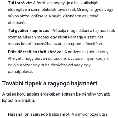
Túl forró víz:
A forró víz megnyitja a haj kutikuláját,
elősegítve a színmolekulák távozását. Mindig langyos vagy
hűvös vízzel öblítse le a haját, különösen az utolsó
öblítésnél.
Túl gyakori hajmosás:
Próbálja meg ritkítani a hajmosások
számát. Minden mosás egy kicsit koptatja a színt. Két
mosás között használhat szárazsampont a frissítésre.
Erős dörzsölés törölközővel:
A nedves haj sérülékeny.
Ahelyett, hogy durván dörzsölné, óvatosan nyomkodja ki
belőle a vizet egy puha törölközővel vagy egy
pamutpólóval.
További tippek a ragyogó hajszínért
A teljes körű ápolás érdekében építsen be néhány további
lépést a rutinjába.
Használjon színvédő balzsamot:
A samponozás után