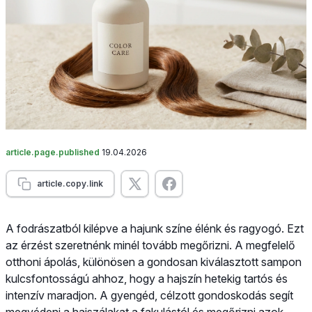
article.page.published
19.04.2026
article.copy.link
A fodrászatból kilépve a hajunk színe élénk és ragyogó. Ezt
az érzést szeretnénk minél tovább megőrizni. A megfelelő
otthoni ápolás, különösen a gondosan kiválasztott sampon
kulcsfontosságú ahhoz, hogy a hajszín hetekig tartós és
intenzív maradjon. A gyengéd, célzott gondoskodás segít
megvédeni a hajszálakat a fakulástól és megőrizni azok