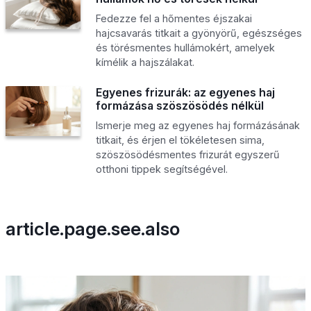
Fedezze fel a hőmentes éjszakai
hajcsavarás titkait a gyönyörű, egészséges
és törésmentes hullámokért, amelyek
kímélik a hajszálakat.
Egyenes frizurák: az egyenes haj
formázása szöszösödés nélkül
Ismerje meg az egyenes haj formázásának
titkait, és érjen el tökéletesen sima,
szöszösödésmentes frizurát egyszerű
otthoni tippek segítségével.
article.page.see.also