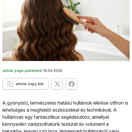
article.page.published
19.04.2026
article.copy.link
A gyönyörű, természetes hatású hullámok elérése otthon is
lehetséges a megfelelő eszközökkel és technikával. A
hullámvas egy fantasztikus segédeszköz, amellyel
könnyedén varázsolhatunk textúrát és volument a
hajunkba, legyen szó laza, tengerparti hullámokról vagy