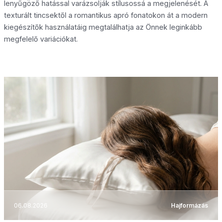
lenyűgöző hatással varázsolják stílusossá a megjelenését. A
texturált tincsektől a romantikus apró fonatokon át a modern
kiegészítők használatáig megtalálhatja az Önnek leginkább
megfelelő variációkat.
06.08.2026
Hajformázás