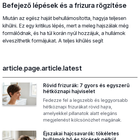
Befejező lépések és a frizura rögzítése
Miután az egész haját behullámosította, hagyja teljesen
kihűlni. Ez egy kritikus lépés, mert a meleg hajszálak még
formálódnak, és ha túl korán nyúl hozzájuk, a hullámok
elveszíthetik formájukat. A teljes kihűlés segít
article.page.article.latest
Rövid frizurák: 7 gyors és egyszerű
hétköznapi hajviselet
Fedezze fel a legszebb és leggyorsabb
hétköznapi frizurákat rövid hajra,
amelyekkel pillanatok alatt elegáns
megjelenést kölcsönözhet magának.
Éjszakai hajcsavarók: tökéletes
hullámok hő és törések nélkül