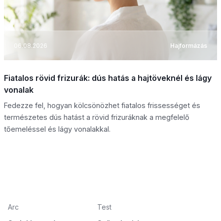
06.08.2026
Hajformázás
Fiatalos rövid frizurák: dús hatás a hajtöveknél és lágy
vonalak
Fedezze fel, hogyan kölcsönözhet fiatalos frissességet és
természetes dús hatást a rövid frizuráknak a megfelelő
tőemeléssel és lágy vonalakkal.
Arc
Test