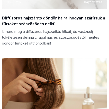
06.08.2026
Hajformázás
Diffúzoros hajszárító göndör hajra: hogyan szárítsuk a
fürtöket szöszösödés nélkül
Ismerd meg a diffúzoros hajszárítás titkait, és varázsolj
tökéletesen definiált, rugalmas és szöszösödéstől mentes
göndör fürtöket otthonodban!