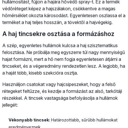
hullámosítást, fújjon a hajára hővédő spray-t. Ez a termék
védőréteget képez a hajszálakon, csökkentve a magas
hőmérséklet okozta károsodást. Egyenletesen oszlassa el a
terméket a haj teljes hosszán, a tövektől a hajvégekig.
A haj tincsekre osztása a formázáshoz
A szép, egyenletes hullámok kulcsa a haj szisztematikus
felosztása. Ne próbálja meg egyszerre túl nagy mennyiségű
hajat formázni, mert a hő nem fogja egyenletesen átjárni a
tincseket, és a végeredmény rendezetlen lesz. A legjobb, ha
a haját több, kisebb szekcióra osztja.
Használjon csatokat vagy hajcsipeszeket, hogy a felső
rétegeket feltűzze, és kezdje a formázást az alsó, tarkótáji
részekkel. A tincsek vastagsága befolyásolja a hullámok
jellegét:
Vékonyabb tincsek:
Határozottabb, sűrűbb hullámokat
eredményeznek.