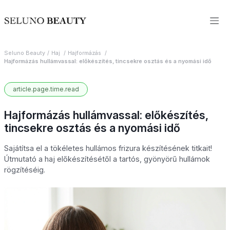
Seluno Beauty
Haj
Hajformázás
Hajformázás hullámvassal: előkészítés, tincsekre osztás és a nyomási idő
article.page.time.read
Hajformázás hullámvassal: előkészítés,
tincsekre osztás és a nyomási idő
Sajátítsa el a tökéletes hullámos frizura készítésének titkait!
Útmutató a haj előkészítésétől a tartós, gyönyörű hullámok
rögzítéséig.