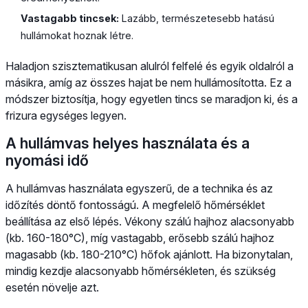
Vastagabb tincsek:
Lazább, természetesebb hatású
hullámokat hoznak létre.
Haladjon szisztematikusan alulról felfelé és egyik oldalról a
másikra, amíg az összes hajat be nem hullámosította. Ez a
módszer biztosítja, hogy egyetlen tincs se maradjon ki, és a
frizura egységes legyen.
A hullámvas helyes használata és a
nyomási idő
A hullámvas használata egyszerű, de a technika és az
időzítés döntő fontosságú. A megfelelő hőmérséklet
beállítása az első lépés. Vékony szálú hajhoz alacsonyabb
(kb. 160-180°C), míg vastagabb, erősebb szálú hajhoz
magasabb (kb. 180-210°C) hőfok ajánlott. Ha bizonytalan,
mindig kezdje alacsonyabb hőmérsékleten, és szükség
esetén növelje azt.