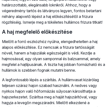
határozottabb, elegánsabb loknikról. Ahhoz, hogy a
végeredmény tartós és látványos legyen, fontos betartani
néhány alapvető lépést a haj előkészítésétől a frizura
rögzítéséig. Ismerje meg a tökéletes hullámos frizura titkait!
A haj megfelelő előkészítése
Mielőtt a forró eszközhöz nyúlna, elengedhetetlen a haj
alapos előkészítése. Ez nemcsak a frizura tartósságát
növeli, hanem a hajszálak egészségét is védi. Kezdje a
hajmosással, egy olyan samponnal és balzsammal, amely
megfelel a hajtípusának. A tiszta haj jobban formázható és a
hullámok is szebben fognak mutatni benne.
A legfontosabb lépés a szárítás. A hullámvasat kizárólag
teljesen száraz hajon szabad használni. A nedves vagy
nyirkos hajon való hőformázás súlyosan károsíthatja a
hajszerkezetet. Szárítsa meg a haját hajszárítóval, vagy
hagyja a levegőn megszáradni. Mielőtt elkezdené a