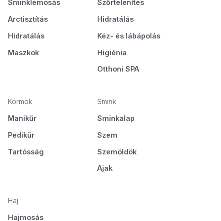
Sminklemosás
Szőrtelenítés
Arctisztítás
Hidratálás
Hidratálás
Kéz- és lábápolás
Maszkok
Higiénia
Otthoni SPA
Körmök
Smink
Manikűr
Sminkalap
Pedikűr
Szem
Tartósság
Szemöldök
Ajak
Haj
Hajmosás