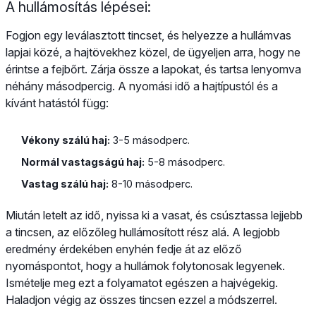
A hullámosítás lépései:
Fogjon egy leválasztott tincset, és helyezze a hullámvas
lapjai közé, a hajtövekhez közel, de ügyeljen arra, hogy ne
érintse a fejbőrt. Zárja össze a lapokat, és tartsa lenyomva
néhány másodpercig. A nyomási idő a hajtípustól és a
kívánt hatástól függ:
Vékony szálú haj:
3-5 másodperc.
Normál vastagságú haj:
5-8 másodperc.
Vastag szálú haj:
8-10 másodperc.
Miután letelt az idő, nyissa ki a vasat, és csúsztassa lejjebb
a tincsen, az előzőleg hullámosított rész alá. A legjobb
eredmény érdekében enyhén fedje át az előző
nyomáspontot, hogy a hullámok folytonosak legyenek.
Ismételje meg ezt a folyamatot egészen a hajvégekig.
Haladjon végig az összes tincsen ezzel a módszerrel.