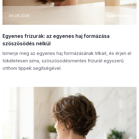
06.08.2026
Hajformázás
Egyenes frizurák: az egyenes haj formázása
szöszösödés nélkül
Ismerje meg az egyenes haj formázásának titkait, és érjen el
tökéletesen sima, szöszösödésmentes frizurát egyszerű
otthoni tippek segítségével.