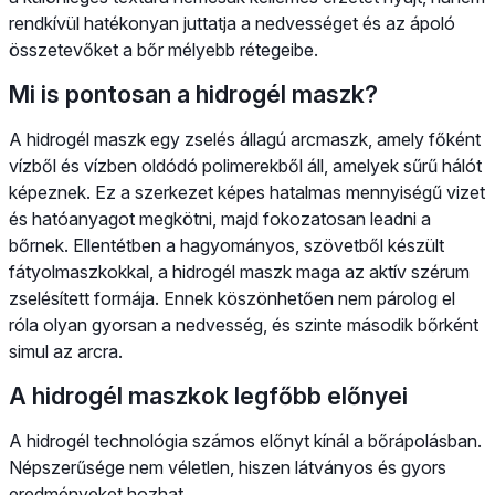
rendkívül hatékonyan juttatja a nedvességet és az ápoló
összetevőket a bőr mélyebb rétegeibe.
Mi is pontosan a hidrogél maszk?
A hidrogél maszk egy zselés állagú arcmaszk, amely főként
vízből és vízben oldódó polimerekből áll, amelyek sűrű hálót
képeznek. Ez a szerkezet képes hatalmas mennyiségű vizet
és hatóanyagot megkötni, majd fokozatosan leadni a
bőrnek. Ellentétben a hagyományos, szövetből készült
fátyolmaszkokkal, a hidrogél maszk maga az aktív szérum
zselésített formája. Ennek köszönhetően nem párolog el
róla olyan gyorsan a nedvesség, és szinte második bőrként
simul az arcra.
A hidrogél maszkok legfőbb előnyei
A hidrogél technológia számos előnyt kínál a bőrápolásban.
Népszerűsége nem véletlen, hiszen látványos és gyors
eredményeket hozhat.