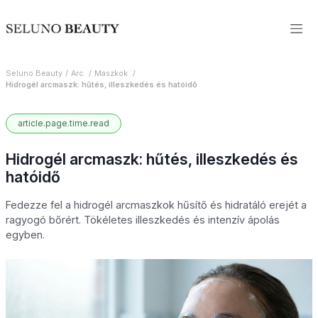
Seluno Beauty
Arc
Maszkok
Hidrogél arcmaszk: hűtés, illeszkedés és hatóidő
article.page.time.read
Hidrogél arcmaszk: hűtés, illeszkedés és
hatóidő
Fedezze fel a hidrogél arcmaszkok hűsítő és hidratáló erejét a
ragyogó bőrért. Tökéletes illeszkedés és intenzív ápolás
egyben.