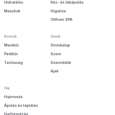
Hidratálás
Kéz- és lábápolás
Maszkok
Higiénia
Otthoni SPA
Körmök
Smink
Manikűr
Sminkalap
Pedikűr
Szem
Tartósság
Szemöldök
Ajak
Haj
Hajmosás
Ápolás és táplálás
Hajformázás