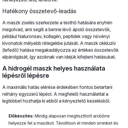
Hatékony összetevő-leadás
A maszk zselés szerkezete a testhő hatására enyhén
megolvad, ami segíti a benne lévő ápoló összetevők,
például hialuronsav, kollagén, peptidek vagy növényi
kivonatok mélyebb rétegekbe jutását. A maszk okkluzív
(lefedő) hatása megakadályozza az értékes összetevők
elpárolgását, így azoknak van idejük kifejteni hatásukat.
A hidrogél maszk helyes használata
lépésről lépésre
A maximális hatás elérése érdekében fontos betartani
néhány egyszerű lépést. A megfelelő használattal a
legtöbbet hozhatja ki ebből a kényeztető kezelésből.
Előkészítés:
Mindig alaposan megtisztított arcbőrre
helyezze fel a maszkot. Távolítson el minden sminket és