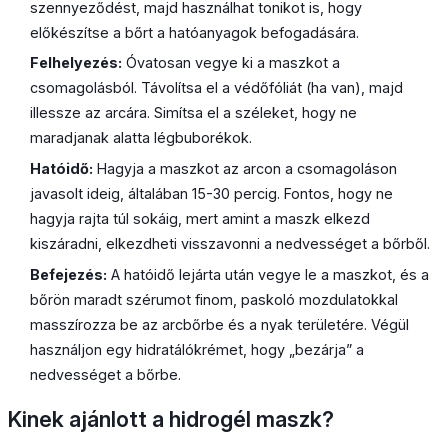
szennyeződést, majd használhat tonikot is, hogy
előkészítse a bőrt a hatóanyagok befogadására.
Felhelyezés:
Óvatosan vegye ki a maszkot a
csomagolásból. Távolítsa el a védőfóliát (ha van), majd
illessze az arcára. Simítsa el a széleket, hogy ne
maradjanak alatta légbuborékok.
Hatóidő:
Hagyja a maszkot az arcon a csomagoláson
javasolt ideig, általában 15-30 percig. Fontos, hogy ne
hagyja rajta túl sokáig, mert amint a maszk elkezd
kiszáradni, elkezdheti visszavonni a nedvességet a bőrből.
Befejezés:
A hatóidő lejárta után vegye le a maszkot, és a
bőrön maradt szérumot finom, paskoló mozdulatokkal
masszírozza be az arcbőrbe és a nyak területére. Végül
használjon egy hidratálókrémet, hogy „bezárja” a
nedvességet a bőrbe.
Kinek ajánlott a hidrogél maszk?