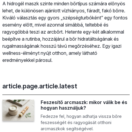
A hidrogél maszk szinte minden bőrtípus számára előnyös
lehet, de különösen ajánlott vízhiányos, fáradt, fakó bőrre.
Kiváló választás egy gyors „szépségturbóként” egy fontos
esemény előtt, mivel azonnal simábbá, teltebbé és
ragyogóbbá teszi az arcbőrt. Hetente egy-két alkalommal
beépítve a rutinba, hozzájárul a bőr hidratáltságának és
rugalmasságának hosszú távú megőrzéséhez. Egy igazi
wellness-élményt nyújt otthon, amely látható
eredményekkel párosul.
article.page.article.latest
Feszesítő arcmaszk: mikor válik be és
hogyan használjuk?
Fedezze fel, hogyan adhatja vissza bőre
feszességét és ragyogását otthoni
arcmaszkok segítségével.