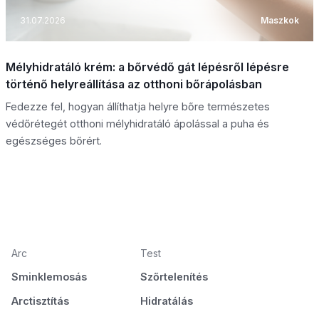
31.07.2026
Maszkok
Mélyhidratáló krém: a bőrvédő gát lépésről lépésre
történő helyreállítása az otthoni bőrápolásban
Fedezze fel, hogyan állíthatja helyre bőre természetes
védőrétegét otthoni mélyhidratáló ápolással a puha és
egészséges bőrért.
Arc
Test
Sminklemosás
Szőrtelenítés
Arctisztítás
Hidratálás