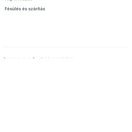
Fésülés és szárítás
© 2026 Seluno Beauty