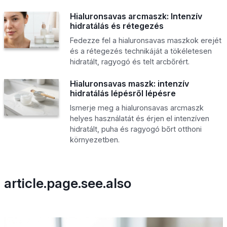
Hialuronsavas arcmaszk: Intenzív
hidratálás és rétegezés
Fedezze fel a hialuronsavas maszkok erejét
és a rétegezés technikáját a tökéletesen
hidratált, ragyogó és telt arcbőrért.
Hialuronsavas maszk: intenzív
hidratálás lépésről lépésre
Ismerje meg a hialuronsavas arcmaszk
helyes használatát és érjen el intenzíven
hidratált, puha és ragyogó bőrt otthoni
környezetben.
article.page.see.also