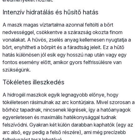
Intenzív hidratálás és hűsítő hatás
A maszk magas víztartalma azonnal feltölti a bőrt
nedvességgel, csökkentve a szárazság okozta finom
vonalakat. A hűvös, zselés anyag kellemesen nyugtatja a
bőrt, enyhítheti a bőrpírt és a fáradtság jeleit. Ez a hűtő
hatás különösen jól esik egy hosszú nap után vagy egy
fontos esemény előtt, amikor gyors felfrissülésre van
szükségünk.
Tökéletes illeszkedés
A hidrogél maszkok egyik legnagyobb előnye, hogy
tökéletesen rásimulnak az arc kontúrjaira. Mivel szorosan a
bőrhöz tapadnak, nincsenek légrések, így a hatóanyagok
egyenletesen és maximális hatékonysággal tudnak
felszívódni. Gyakran két külön darabban kaphatók (egy az
arc alsó, egy pedig a felső részére), ami még precízebb
felhelyezést tesz lehetővé.