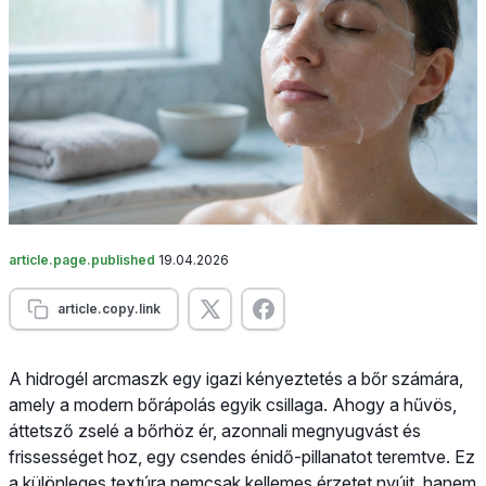
article.page.published
19.04.2026
article.copy.link
A hidrogél arcmaszk egy igazi kényeztetés a bőr számára,
amely a modern bőrápolás egyik csillaga. Ahogy a hűvös,
áttetsző zselé a bőrhöz ér, azonnali megnyugvást és
frissességet hoz, egy csendes énidő-pillanatot teremtve. Ez
a különleges textúra nemcsak kellemes érzetet nyújt, hanem