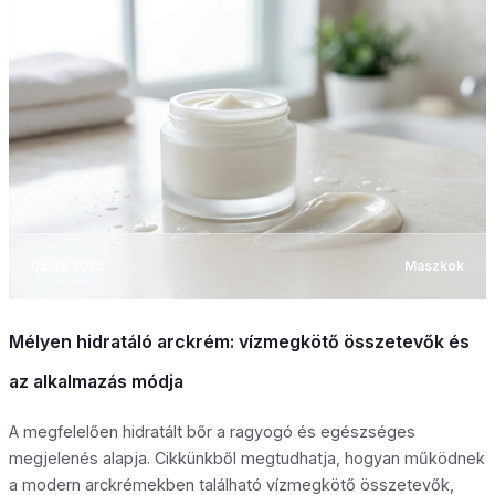
05.08.2026
Maszkok
Mélyen hidratáló arckrém: vízmegkötő összetevők és
az alkalmazás módja
A megfelelően hidratált bőr a ragyogó és egészséges
megjelenés alapja. Cikkünkből megtudhatja, hogyan működnek
a modern arckrémekben található vízmegkötő összetevők,