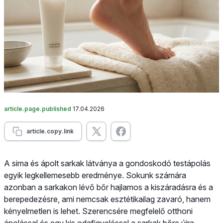
article.page.published
17.04.2026
article.copy.link
A sima és ápolt sarkak látványa a gondoskodó testápolás
egyik legkellemesebb eredménye. Sokunk számára
azonban a sarkakon lévő bőr hajlamos a kiszáradásra és a
berepedezésre, ami nemcsak esztétikailag zavaró, hanem
kényelmetlen is lehet. Szerencsére megfelelő otthoni
ápolással és egy kis odafigyeléssel a sarkak bőre újra