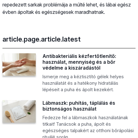
repedezett sarkak problémája a múlté lehet, és lábai egész
évben ápoltak és egészségesek maradhatnak.
article.page.article.latest
Antibakteriális kézfertőtlenítő:
használat, mennyiség és a bőr
védelme a kiszáradástól
Ismerje meg a kéztisztító gélek helyes
használatát és a hatékony hidratálás
lépéseit a puha és ápolt kezekért.
Lábmaszk: puhítás, táplálás és
biztonságos használat
Fedezze fel a lábmaszkok használatának
titkait! Tanácsok a puha, ápolt és
egészséges talpakért az otthoni bőrápolási
rituálé során.