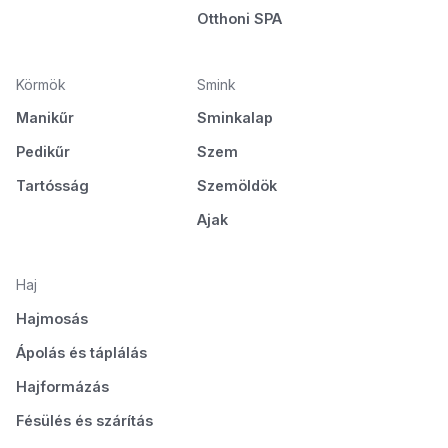
Otthoni SPA
Körmök
Smink
Manikűr
Sminkalap
Pedikűr
Szem
Tartósság
Szemöldök
Ajak
Haj
Hajmosás
Ápolás és táplálás
Hajformázás
Fésülés és szárítás