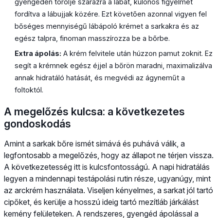
gyengéden törölje szárazra a lábát, különös figyelmet
fordítva a lábujjak közére. Ezt követően azonnal vigyen fel
bőséges mennyiségű lábápoló krémet a sarkakra és az
egész talpra, finoman masszírozza be a bőrbe.
Extra ápolás:
A krém felvitele után húzzon pamut zoknit. Ez
segít a krémnek egész éjjel a bőrön maradni, maximalizálva
annak hidratáló hatását, és megvédi az ágyneműt a
foltoktól.
A megelőzés kulcsa: a következetes
gondoskodás
Amint a sarkak bőre ismét simává és puhává válik, a
legfontosabb a megelőzés, hogy az állapot ne térjen vissza.
A következetesség itt is kulcsfontosságú. A napi hidratálás
legyen a mindennapi testápolási rutin része, ugyanúgy, mint
az arckrém használata. Viseljen kényelmes, a sarkat jól tartó
cipőket, és kerülje a hosszú ideig tartó mezítláb járkálást
kemény felületeken. A rendszeres, gyengéd ápolással a