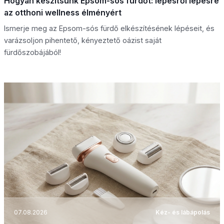
Hogyan készítsünk Epsom-sós fürdőt: lépésről lépésre
az otthoni wellness élményért
Ismerje meg az Epsom-sós fürdő elkészítésének lépéseit, és
varázsoljon pihentető, kényeztető oázist saját
fürdőszobájából!
07.08.2026
Kéz- és lábápolás