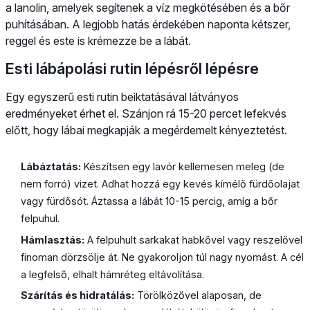
a lanolin, amelyek segítenek a víz megkötésében és a bőr
puhításában. A legjobb hatás érdekében naponta kétszer,
reggel és este is krémezze be a lábát.
Esti lábápolási rutin lépésről lépésre
Egy egyszerű esti rutin beiktatásával látványos
eredményeket érhet el. Szánjon rá 15-20 percet lefekvés
előtt, hogy lábai megkapják a megérdemelt kényeztetést.
Lábáztatás:
Készítsen egy lavór kellemesen meleg (de
nem forró) vizet. Adhat hozzá egy kevés kímélő fürdőolajat
vagy fürdősót. Áztassa a lábát 10-15 percig, amíg a bőr
felpuhul.
Hámlasztás:
A felpuhult sarkakat habkővel vagy reszelővel
finoman dörzsölje át. Ne gyakoroljon túl nagy nyomást. A cél
a legfelső, elhalt hámréteg eltávolítása.
Szárítás és hidratálás:
Törölközővel alaposan, de