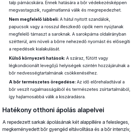
talp párnácskáira. Ennek hatására a bőr védekezésképpen
megvastagszik, rugalmatlanná válik és megrepedezhet.
Nem megfelelő lábbeli:
A hátul nyitott szandálok,
papucsok vagy a rosszul illeszkedő cipők nem nyújtanak
megfelelő támaszt a saroknak. A sarokpárna oldalirányban
szétterül, ami növeli a bőrre nehezedő nyomást és elősegíti
a repedések kialakulását.
Külső környezeti hatások:
A száraz, fűtött vagy
légkondicionált levegőjű helyiségek szintén hozzájárulnak a
bőr nedvességtartalmának csökkenéséhez.
A bőr természetes öregedése:
Az idő előrehaladtával a
bőr veszít rugalmasságából és természetes zsírtartalmából,
így hajlamosabbá válik a kiszáradásra.
Hatékony otthoni ápolás alapelvei
A repedezett sarkak ápolásának két alappillére a felesleges,
megkeményedett bőr gyengéd eltávolítása és a bőr intenzív,