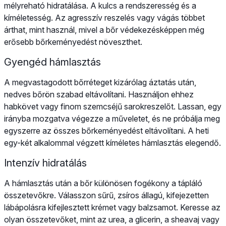
mélyreható hidratálása. A kulcs a rendszeresség és a
kíméletesség. Az agresszív reszelés vagy vágás többet
árthat, mint használ, mivel a bőr védekezésképpen még
erősebb bőrkeményedést növeszthet.
Gyengéd hámlasztás
A megvastagodott bőrréteget kizárólag áztatás után,
nedves bőrön szabad eltávolítani. Használjon ehhez
habkövet vagy finom szemcséjű sarokreszelőt. Lassan, egy
irányba mozgatva végezze a műveletet, és ne próbálja meg
egyszerre az összes bőrkeményedést eltávolítani. A heti
egy-két alkalommal végzett kíméletes hámlasztás elegendő.
Intenzív hidratálás
A hámlasztás után a bőr különösen fogékony a tápláló
összetevőkre. Válasszon sűrű, zsíros állagú, kifejezetten
lábápolásra kifejlesztett krémet vagy balzsamot. Keresse az
olyan összetevőket, mint az urea, a glicerin, a sheavaj vagy