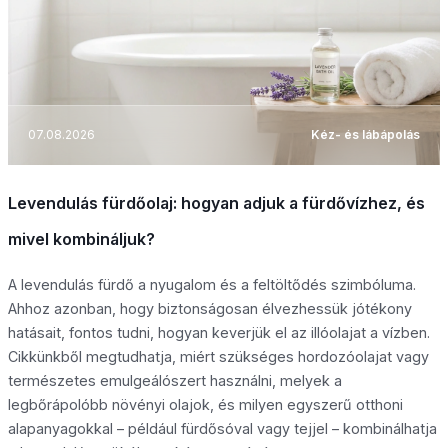
07.08.2026
Kéz- és lábápolás
Levendulás fürdőolaj: hogyan adjuk a fürdővízhez, és
mivel kombináljuk?
A levendulás fürdő a nyugalom és a feltöltődés szimbóluma.
Ahhoz azonban, hogy biztonságosan élvezhessük jótékony
hatásait, fontos tudni, hogyan keverjük el az illóolajat a vízben.
Cikkünkből megtudhatja, miért szükséges hordozóolajat vagy
természetes emulgeálószert használni, melyek a
legbőrápolóbb növényi olajok, és milyen egyszerű otthoni
alapanyagokkal – például fürdősóval vagy tejjel – kombinálhatja