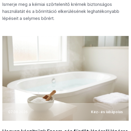
Ismerje meg a kémiai szőrtelenítő krémek biztonságos
használatát és a bőrirritáció elkerülésének leghatékonyabb
lépéseit a selymes bőrért.
07.08.2026
Kéz- és lábápolás