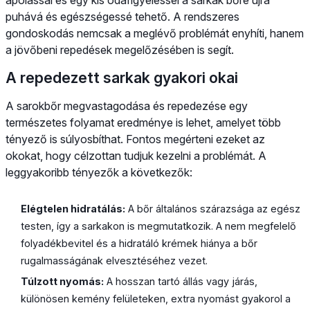
puhává és egészségessé tehető. A rendszeres
gondoskodás nemcsak a meglévő problémát enyhíti, hanem
a jövőbeni repedések megelőzésében is segít.
A repedezett sarkak gyakori okai
A sarokbőr megvastagodása és repedezése egy
természetes folyamat eredménye is lehet, amelyet több
tényező is súlyosbíthat. Fontos megérteni ezeket az
okokat, hogy célzottan tudjuk kezelni a problémát. A
leggyakoribb tényezők a következők:
Elégtelen hidratálás:
A bőr általános szárazsága az egész
testen, így a sarkakon is megmutatkozik. A nem megfelelő
folyadékbevitel és a hidratáló krémek hiánya a bőr
rugalmasságának elvesztéséhez vezet.
Túlzott nyomás:
A hosszan tartó állás vagy járás,
különösen kemény felületeken, extra nyomást gyakorol a