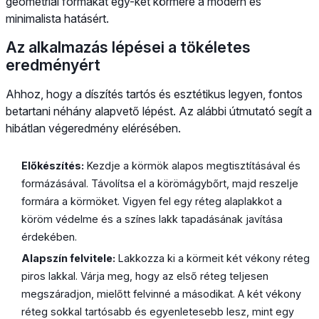
geometriai formákat egy-két körmére a modern és
minimalista hatásért.
Az alkalmazás lépései a tökéletes
eredményért
Ahhoz, hogy a díszítés tartós és esztétikus legyen, fontos
betartani néhány alapvető lépést. Az alábbi útmutató segít a
hibátlan végeredmény elérésében.
Előkészítés:
Kezdje a körmök alapos megtisztításával és
formázásával. Távolítsa el a körömágybőrt, majd reszelje
formára a körmöket. Vigyen fel egy réteg alaplakkot a
köröm védelme és a színes lakk tapadásának javítása
érdekében.
Alapszín felvitele:
Lakkozza ki a körmeit két vékony réteg
piros lakkal. Várja meg, hogy az első réteg teljesen
megszáradjon, mielőtt felvinné a másodikat. A két vékony
réteg sokkal tartósabb és egyenletesebb lesz, mint egy