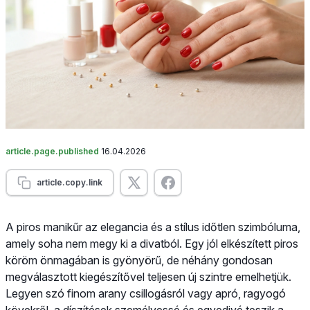
article.page.published
16.04.2026
article.copy.link
A piros manikűr az elegancia és a stílus időtlen szimbóluma,
amely soha nem megy ki a divatból. Egy jól elkészített piros
köröm önmagában is gyönyörű, de néhány gondosan
megválasztott kiegészítővel teljesen új szintre emelhetjük.
Legyen szó finom arany csillogásról vagy apró, ragyogó
kövekről, a díszítések személyessé és egyedivé teszik a