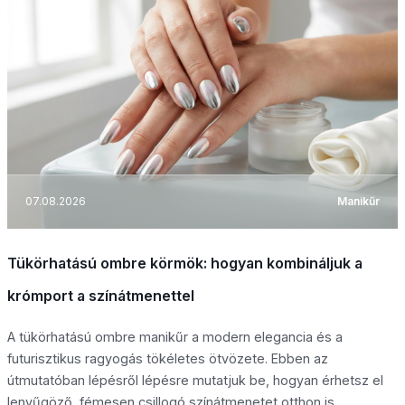
07.08.2026
Manikűr
Tükörhatású ombre körmök: hogyan kombináljuk a
krómport a színátmenettel
A tükörhatású ombre manikűr a modern elegancia és a
futurisztikus ragyogás tökéletes ötvözete. Ebben az
útmutatóban lépésről lépésre mutatjuk be, hogyan érhetsz el
lenyűgöző, fémesen csillogó színátmenetet otthon is,