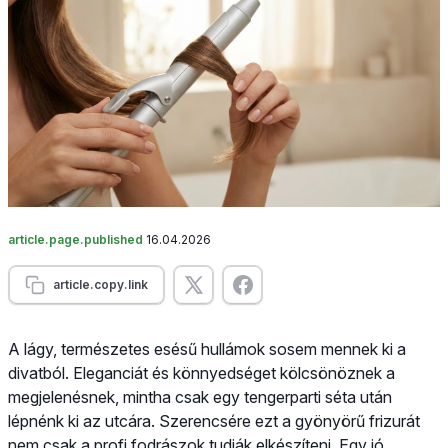
article.page.published
16.04.2026
article.copy.link
A lágy, természetes esésű hullámok sosem mennek ki a
divatból. Eleganciát és könnyedséget kölcsönöznek a
megjelenésnek, mintha csak egy tengerparti séta után
lépnénk ki az utcára. Szerencsére ezt a gyönyörű frizurát
nem csak a profi fodrászok tudják elkészíteni. Egy jó