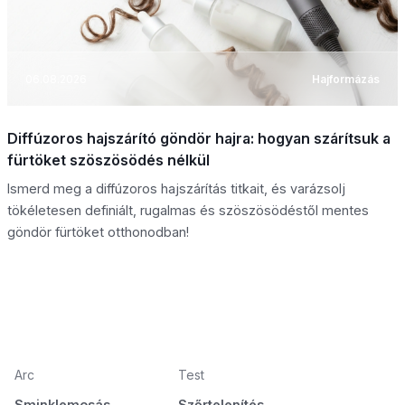
06.08.2026
Hajformázás
Diffúzoros hajszárító göndör hajra: hogyan szárítsuk a
fürtöket szöszösödés nélkül
Ismerd meg a diffúzoros hajszárítás titkait, és varázsolj
tökéletesen definiált, rugalmas és szöszösödéstől mentes
göndör fürtöket otthonodban!
Arc
Test
Sminklemosás
Szőrtelenítés