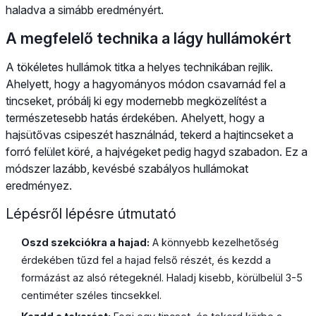
haladva a simább eredményért.
A megfelelő technika a lágy hullámokért
A tökéletes hullámok titka a helyes technikában rejlik.
Ahelyett, hogy a hagyományos módon csavarnád fel a
tincseket, próbálj ki egy modernebb megközelítést a
természetesebb hatás érdekében. Ahelyett, hogy a
hajsütővas csipeszét használnád, tekerd a hajtincseket a
forró felület köré, a hajvégeket pedig hagyd szabadon. Ez a
módszer lazább, kevésbé szabályos hullámokat
eredményez.
Lépésről lépésre útmutató
Oszd szekciókra a hajad:
A könnyebb kezelhetőség
érdekében tűzd fel a hajad felső részét, és kezdd a
formázást az alsó rétegeknél. Haladj kisebb, körülbelül 3-5
centiméter széles tincsekkel.