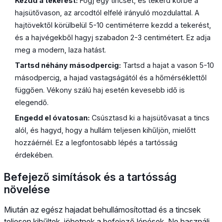
Kezdd a tekerést:
Fogj egy tincset, és tekerd körbe a
hajsütővason, az arcodtól elfelé irányuló mozdulattal. A
hajtövektől körülbelül 5-10 centiméterre kezdd a tekerést,
és a hajvégekből hagyj szabadon 2-3 centimétert. Ez adja
meg a modern, laza hatást.
Tartsd néhány másodpercig:
Tartsd a hajat a vason 5-10
másodpercig, a hajad vastagságától és a hőmérséklettől
függően. Vékony szálú haj esetén kevesebb idő is
elegendő.
Engedd el óvatosan:
Csúsztasd ki a hajsütővasat a tincs
alól, és hagyd, hogy a hullám teljesen kihűljön, mielőtt
hozzáérnél. Ez a legfontosabb lépés a tartósság
érdekében.
Befejező simítások és a tartósság
növelése
Miután az egész hajadat behullámosítottad és a tincsek
teljesen kihűltek, jöhetnek a befejező lépések. Ne használj