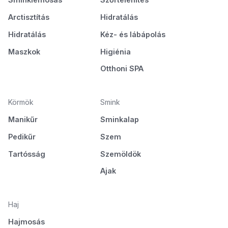
Arctisztítás
Hidratálás
Hidratálás
Kéz- és lábápolás
Maszkok
Higiénia
Otthoni SPA
Körmök
Smink
Manikűr
Sminkalap
Pedikűr
Szem
Tartósság
Szemöldök
Ajak
Haj
Hajmosás