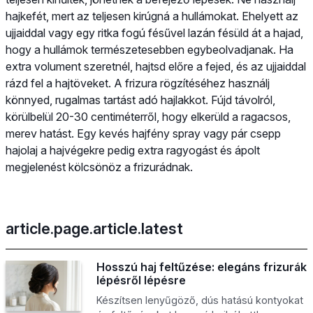
hajkefét, mert az teljesen kirúgná a hullámokat. Ehelyett az
ujjaiddal vagy egy ritka fogú fésűvel lazán fésüld át a hajad,
hogy a hullámok természetesebben egybeolvadjanak. Ha
extra volument szeretnél, hajtsd előre a fejed, és az ujjaiddal
rázd fel a hajtöveket. A frizura rögzítéséhez használj
könnyed, rugalmas tartást adó hajlakkot. Fújd távolról,
körülbelül 20-30 centiméterről, hogy elkerüld a ragacsos,
merev hatást. Egy kevés hajfény spray vagy pár csepp
hajolaj a hajvégekre pedig extra ragyogást és ápolt
megjelenést kölcsönöz a frizurádnak.
article.page.article.latest
Hosszú haj feltűzése: elegáns frizurák
lépésről lépésre
Készítsen lenyűgöző, dús hatású kontyokat