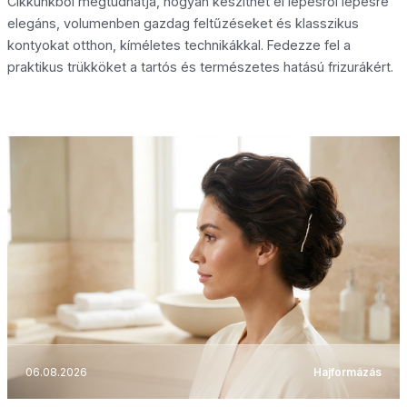
Cikkünkből megtudhatja, hogyan készíthet el lépésről lépésre
elegáns, volumenben gazdag feltűzéseket és klasszikus
kontyokat otthon, kíméletes technikákkal. Fedezze fel a
praktikus trükköket a tartós és természetes hatású frizurákért.
06.08.2026
Hajformázás