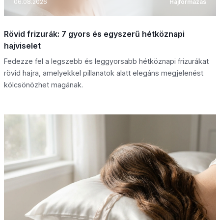
06.08.2026
Hajformázás
Rövid frizurák: 7 gyors és egyszerű hétköznapi
hajviselet
Fedezze fel a legszebb és leggyorsabb hétköznapi frizurákat
rövid hajra, amelyekkel pillanatok alatt elegáns megjelenést
kölcsönözhet magának.