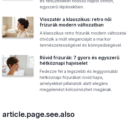
és feltűzéseket hosszú hajból otthon,
egyszerű lépésekben.
Visszatér a klasszikus: retro női
frizurák modern változatban
A klasszikus retro frizurák modern változatai
ötvözik a múlt eleganciáját a mai kor
természetességével és könnyedségével.
Rövid frizurák: 7 gyors és egyszerű
hétköznapi hajviselet
Fedezze fel a legszebb és leggyorsabb
hétköznapi frizurákat rövid hajra,
amelyekkel pillanatok alatt elegáns
megjelenést kölcsönözhet magának.
article.page.see.also