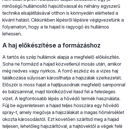
minőségű hullámosító hajsütővassal és néhány egyszerű
technika elsajátításával otthon is könnyedén elérheted a
kívánt hatást. Cikkünkben lépésről lépésre végigvezetünk a
folyamaton, hogy a te hajad is ragyogó és hullámos
lehessen.
A haj előkészítése a formázáshoz
A tartós és szép hullámok alapja a megfelelő előkészítés.
Soha ne formázd a hajad közvetlenül mosás után, amikor
még nedves vagy nyirkos. A forró eszköz és a vizes haj
találkozása súlyosan károsíthatja a hajszálak szerkezetét.
Először is moss hajat a hajtípusodnak megfelelő samponnal
és balzsammal, majd törölközővel itasd fel a felesleges
vizet. A legfontosabb lépés a hővédő termék használata.
Fújj be egyenletesen a hajad teljes hosszára egy hővédő
spray-t, amely megóvja a hajszálakat a magas hőmérséklet
okozta károsodástól. Ezt követően szárítsd meg a hajad
teljesen, lehetőleg hajszárítóval, a hajtövektől a végek felé