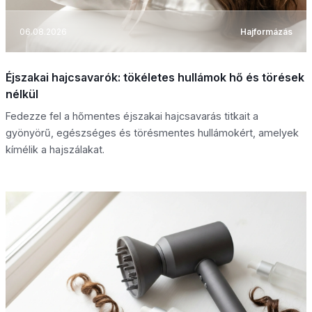
06.08.2026
Hajformázás
Éjszakai hajcsavarók: tökéletes hullámok hő és törések
nélkül
Fedezze fel a hőmentes éjszakai hajcsavarás titkait a
gyönyörű, egészséges és törésmentes hullámokért, amelyek
kímélik a hajszálakat.