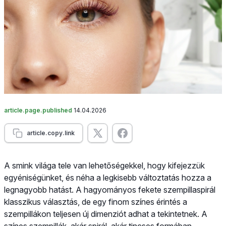
article.page.published
14.04.2026
article.copy.link
A smink világa tele van lehetőségekkel, hogy kifejezzük
egyéniségünket, és néha a legkisebb változtatás hozza a
legnagyobb hatást. A hagyományos fekete szempillaspirál
klasszikus választás, de egy finom színes érintés a
szempillákon teljesen új dimenziót adhat a tekintetnek. A
színes szempillák, akár spirál, akár tincses formában,