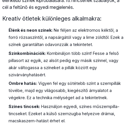
élénkebb színek kipróbálására. Itt nincsenek szabályok, a
cél a feltűnő és egyedi megjelenés.
Kreatív ötletek különleges alkalmakra:
Élénk és neon színek:
Ne féljen az elektromos kéktől, a
forró rózsaszíntől, a napsárgától vagy a lime zöldtől. Ezek a
színek garantáltan odavonzzák a tekintetet.
Színkombinációk:
Kombináljon több színt! Fesse a felső
pillasort az egyik, az alsót pedig egy másik színnel, vagy
akár váltogassa a színeket a pillák között egy
szivárványhatásért.
Ombre hatás:
Vigyen fel egy sötétebb színt a szempillák
tövébe, majd egy világosabb, kiegészítő árnyalatot a
végekre. Ez a technika mélységet ad a tekintetnek.
Színes tincsek:
Használjon egyedi, színes műszempilla-
tincseket. Ezeket a külső szemzugba helyezve drámai,
macskaszem-hatást érhet el.