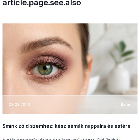
article.page.see.also
08.08.2026
Szem
Smink zöld szemhez: kész sémák nappalra és estére