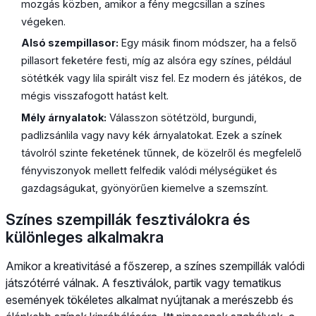
mozgás közben, amikor a fény megcsillan a színes
végeken.
Alsó szempillasor:
Egy másik finom módszer, ha a felső
pillasort feketére festi, míg az alsóra egy színes, például
sötétkék vagy lila spirált visz fel. Ez modern és játékos, de
mégis visszafogott hatást kelt.
Mély árnyalatok:
Válasszon sötétzöld, burgundi,
padlizsánlila vagy navy kék árnyalatokat. Ezek a színek
távolról szinte feketének tűnnek, de közelről és megfelelő
fényviszonyok mellett felfedik valódi mélységüket és
gazdagságukat, gyönyörűen kiemelve a szemszínt.
Színes szempillák fesztiválokra és
különleges alkalmakra
Amikor a kreativitásé a főszerep, a színes szempillák valódi
játszótérré válnak. A fesztiválok, partik vagy tematikus
események tökéletes alkalmat nyújtanak a merészebb és