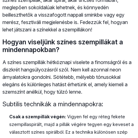
meglepően sokoldalúak lehetnek, és könnyedén
beilleszthetők a visszafogott nappali sminkbe vagy egy
merész, fesztiváli megjelenésbe is. Fedezzük fel, hogyan
lehet játszani a színekkel a szempillákon!
Hogyan viseljünk színes szempillákat a
mindennapokban?
A színes szempillák hétköznapi viselete a finomságról és a
diszkrét hangsúlyozásról szól. Nem kell azonnal neon
árnyalatokra gondolni. Sötétebb, mélyebb tónusokkal
elegáns és különleges hatást érhetünk el, amely kiemeli a
szemszínt anélkül, hogy túlzó lenne.
Subtilis technikák a mindennapokra:
Csak a szempillák végén:
Vigyen fel egy réteg fekete
szempillaspirált, majd a pillák végére tegyen egy keveset a
választott színes spirálból. Ez a technika különösen szép