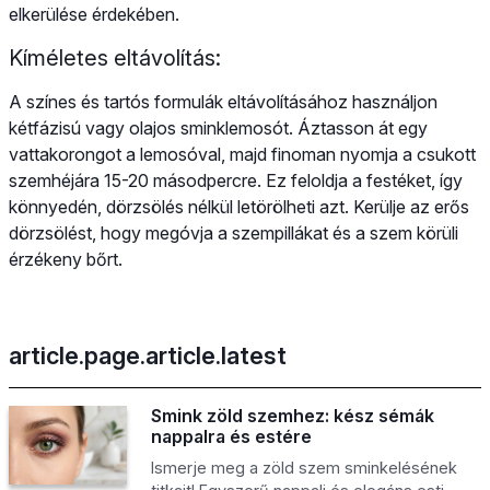
elkerülése érdekében.
Kíméletes eltávolítás:
A színes és tartós formulák eltávolításához használjon
kétfázisú vagy olajos sminklemosót. Áztasson át egy
vattakorongot a lemosóval, majd finoman nyomja a csukott
szemhéjára 15-20 másodpercre. Ez feloldja a festéket, így
könnyedén, dörzsölés nélkül letörölheti azt. Kerülje az erős
dörzsölést, hogy megóvja a szempillákat és a szem körüli
érzékeny bőrt.
article.page.article.latest
Smink zöld szemhez: kész sémák
nappalra és estére
Ismerje meg a zöld szem sminkelésének