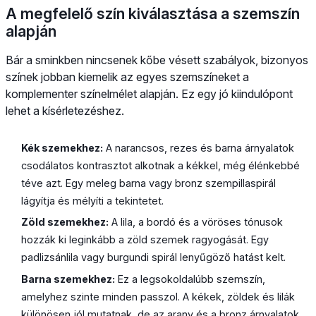
A megfelelő szín kiválasztása a szemszín
alapján
Bár a sminkben nincsenek kőbe vésett szabályok, bizonyos
színek jobban kiemelik az egyes szemszíneket a
komplementer színelmélet alapján. Ez egy jó kiindulópont
lehet a kísérletezéshez.
Kék szemekhez:
A narancsos, rezes és barna árnyalatok
csodálatos kontrasztot alkotnak a kékkel, még élénkebbé
téve azt. Egy meleg barna vagy bronz szempillaspirál
lágyítja és mélyíti a tekintetet.
Zöld szemekhez:
A lila, a bordó és a vöröses tónusok
hozzák ki leginkább a zöld szemek ragyogását. Egy
padlizsánlila vagy burgundi spirál lenyűgöző hatást kelt.
Barna szemekhez:
Ez a legsokoldalúbb szemszín,
amelyhez szinte minden passzol. A kékek, zöldek és lilák
különösen jól mutatnak, de az arany és a bronz árnyalatok