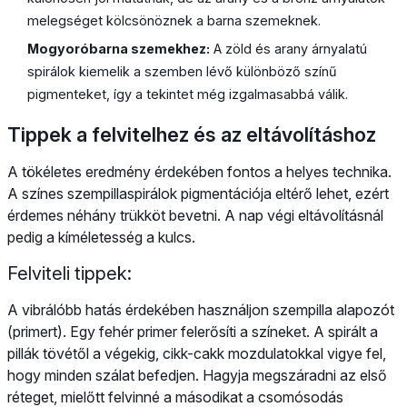
melegséget kölcsönöznek a barna szemeknek.
Mogyoróbarna szemekhez:
A zöld és arany árnyalatú
spirálok kiemelik a szemben lévő különböző színű
pigmenteket, így a tekintet még izgalmasabbá válik.
Tippek a felvitelhez és az eltávolításhoz
A tökéletes eredmény érdekében fontos a helyes technika.
A színes szempillaspirálok pigmentációja eltérő lehet, ezért
érdemes néhány trükköt bevetni. A nap végi eltávolításnál
pedig a kíméletesség a kulcs.
Felviteli tippek:
A vibrálóbb hatás érdekében használjon szempilla alapozót
(primert). Egy fehér primer felerősíti a színeket. A spirált a
pillák tövétől a végekig, cikk-cakk mozdulatokkal vigye fel,
hogy minden szálat befedjen. Hagyja megszáradni az első
réteget, mielőtt felvinné a másodikat a csomósodás