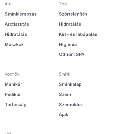
Arc
Test
Sminklemosás
Szőrtelenítés
Arctisztítás
Hidratálás
Hidratálás
Kéz- és lábápolás
Maszkok
Higiénia
Otthoni SPA
Körmök
Smink
Manikűr
Sminkalap
Pedikűr
Szem
Tartósság
Szemöldök
Ajak