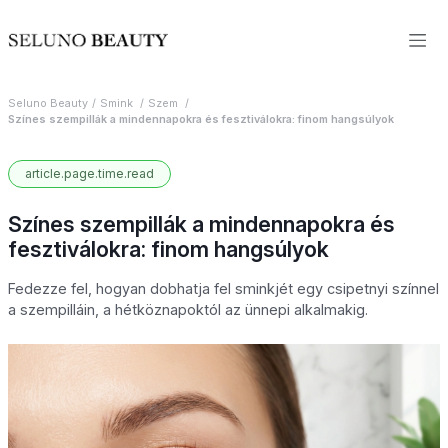
Seluno Beauty
Smink
Szem
Színes szempillák a mindennapokra és fesztiválokra: finom hangsúlyok
article.page.time.read
Színes szempillák a mindennapokra és
fesztiválokra: finom hangsúlyok
Fedezze fel, hogyan dobhatja fel sminkjét egy csipetnyi színnel
a szempilláin, a hétköznapoktól az ünnepi alkalmakig.