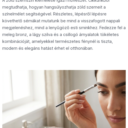
A zöld szemszín kiemelése igazi művészet. Cikkünkből
megtudhatja, hogyan hangsúlyozhatja zöld szemeit a
színelmélet segítségével. Részletes, lépésről lépésre
követhető sémákat mutatunk be mind a visszafogott nappali
megjelenéshez, mind a lenyűgöző esti sminkhez. Fedezze fel a
meleg bronz, a lágy szilva és a csillogó árnyalatok tökéletes
kombinációját, amelyekkel természetes fénynél is tiszta,
modern és elegáns hatást érhet el otthonában.