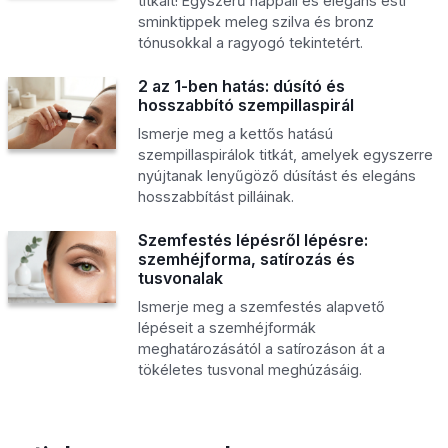
titkait! Egyszerű nappali és elegáns esti
sminktippek meleg szilva és bronz
tónusokkal a ragyogó tekintetért.
2 az 1-ben hatás: dúsító és
hosszabbító szempillaspirál
Ismerje meg a kettős hatású
szempillaspirálok titkát, amelyek egyszerre
nyújtanak lenyűgöző dúsítást és elegáns
hosszabbítást pilláinak.
Szemfestés lépésről lépésre:
szemhéjforma, satírozás és
tusvonalak
Ismerje meg a szemfestés alapvető
lépéseit a szemhéjformák
meghatározásától a satírozáson át a
tökéletes tusvonal meghúzásáig.