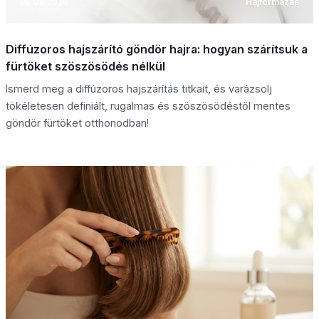
06.08.2026
Hajformázás
Diffúzoros hajszárító göndör hajra: hogyan szárítsuk a
fürtöket szöszösödés nélkül
Ismerd meg a diffúzoros hajszárítás titkait, és varázsolj
tökéletesen definiált, rugalmas és szöszösödéstől mentes
göndör fürtöket otthonodban!