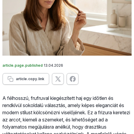
article.page.published
13.04.2026
article.copy.link
A félhosszú, frufruval kiegészített haj egy időtlen és
rendkívül sokoldalú választás, amely képes eleganciát és
modern stílust kölcsönözni viselőjének. Ez a frizura keretezi
az arcot, kiemeli a szemeket, és lehetőséget ad a
folyamatos megújulásra anélkül, hogy drasztikus
változtatásokat kellene eszközölnünk. A megfelelő vágás