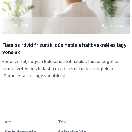
06.08.2026
Hajformázás
Fiatalos rövid frizurák: dús hatás a hajtöveknél és lágy
vonalak
Fedezze fel, hogyan kölcsönözhet fiatalos frissességet és
természetes dús hatást a rövid frizuráknak a megfelelő
tőemeléssel és lágy vonalakkal.
Arc
Test
Sminklemosás
Szőrtelenítés