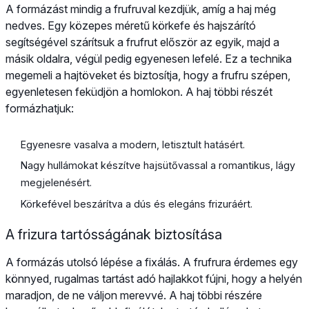
A formázást mindig a frufruval kezdjük, amíg a haj még
nedves. Egy közepes méretű körkefe és hajszárító
segítségével szárítsuk a frufrut először az egyik, majd a
másik oldalra, végül pedig egyenesen lefelé. Ez a technika
megemeli a hajtöveket és biztosítja, hogy a frufru szépen,
egyenletesen feküdjön a homlokon. A haj többi részét
formázhatjuk:
Egyenesre vasalva a modern, letisztult hatásért.
Nagy hullámokat készítve hajsütővassal a romantikus, lágy
megjelenésért.
Körkefével beszárítva a dús és elegáns frizuráért.
A frizura tartósságának biztosítása
A formázás utolsó lépése a fixálás. A frufrura érdemes egy
könnyed, rugalmas tartást adó hajlakkot fújni, hogy a helyén
maradjon, de ne váljon merevvé. A haj többi részére