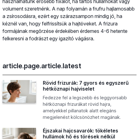
használhatunk erősebb fixálót, ha tartós hullámokat vagy
volument szeretnénk. A nap folyamán a frufru hajlamosabb
a zsírosodásra, ezért egy szárazsampon mindig jó, ha
kéznél van, hogy felfrissítsük a hajtöveket. A frizura
formájának megőrzése érdekében érdemes 4-6 hetente
felkeresni a fodrászt egy igazító vágásra.
article.page.article.latest
Rövid frizurák: 7 gyors és egyszerű
hétköznapi hajviselet
Fedezze fel a legszebb és leggyorsabb
hétköznapi frizurákat rövid hajra,
amelyekkel pillanatok alatt elegáns
megjelenést kölcsönözhet magának.
Éjszakai hajcsavarók: tökéletes
hullámok hő és törések nélkül