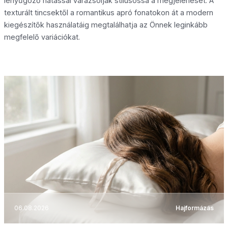
lenyűgöző hatással varázsolják stílusossá a megjelenését. A
texturált tincsektől a romantikus apró fonatokon át a modern
kiegészítők használatáig megtalálhatja az Önnek leginkább
megfelelő variációkat.
06.08.2026
Hajformázás