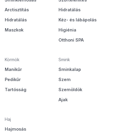
Arctisztítás
Hidratálás
Hidratálás
Kéz- és lábápolás
Maszkok
Higiénia
Otthoni SPA
Körmök
Smink
Manikűr
Sminkalap
Pedikűr
Szem
Tartósság
Szemöldök
Ajak
Haj
Hajmosás