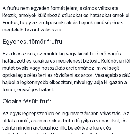
A frufru nem egyetlen formát jelent; számos változata
létezik, amelyek különböző stílusokat és hatásokat érnek el.
Fontos, hogy az arctípusunknak és hajunk minőségének
megfelelő fazont válasszuk.
Egyenes, tömör frufru
Ez a klasszikus, szemöldökig vagy kicsit fölé érő vágás
határozott és karakteres megjelenést biztosít. Különösen jól
mutat ovális vagy hosszúkás arcformához, mivel segít
optikailag szélesíteni és rövidíteni az arcot. Vastagabb szálú
hajból a legkönnyebb elkészíteni, mivel így adja ki igazán a
tömör, egységes hatást.
Oldalra fésült frufru
Az egyik legnépszerűbb és leguniverzálisabb választás. Az
oldalra omló, aszimmetrikus frufru lágyítja a vonásokat, és
szinte minden arctípushoz illik, beleértve a kerek és