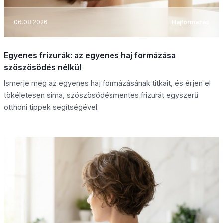
06.08.2026
Hajformázás
Egyenes frizurák: az egyenes haj formázása
szöszösödés nélkül
Ismerje meg az egyenes haj formázásának titkait, és érjen el
tökéletesen sima, szöszösödésmentes frizurát egyszerű
otthoni tippek segítségével.