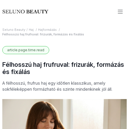
Seluno Beauty
Haj
Hajformázás
Félhosszú haj frufruval: frizurák, formázás és fixálás
article.page.time.read
Félhosszú haj frufruval: frizurák, formázás
és fixálás
A félhosszú, frufrus haj egy időtlen klasszikus, amely
sokféleképpen formázható és szinte mindenkinek jól áll.