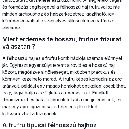
és formázás segítségével a félhosszú haj frufruval szinte
minden arctípushoz és hajszerkezethez igazítható, így
könnyedén válhat a személyes stílusunk meghatározó
elemévé.
Miért érdemes félhosszú, frufrus frizurát
választani?
A félhosszú haj és a frufru kombinációja számos előnnyel
jár. Egyrészt egyensúlyt teremt a rövid és a hosszú haj
között, megőrizve a nőiességet, miközben praktikus és
könnyen kezelhető marad. A frufru képes korrigálni az arc
arányait, például egy magas homlokot optikailag kisebbíthet,
vagy lágyíthatja a szögletes arcvonásokat. Emellett
dinamizmust és fiatalos lendületet ad a megjelenésnek, és
már egy apró igazítással is teljesen új karaktert
kölcsönözhet a frizurának.
A frufru típusai félhosszú hajhoz