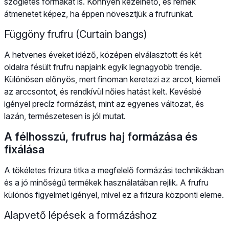
szögletes formákat is. Könnyen kezelhető, és remek
átmenetet képez, ha éppen növesztjük a frufrunkat.
Függöny frufru (Curtain bangs)
A hetvenes éveket idéző, középen elválasztott és két
oldalra fésült frufru napjaink egyik legnagyobb trendje.
Különösen előnyös, mert finoman keretezi az arcot, kiemeli
az arccsontot, és rendkívül nőies hatást kelt. Kevésbé
igényel precíz formázást, mint az egyenes változat, és
lazán, természetesen is jól mutat.
A félhosszú, frufrus haj formázása és
fixálása
A tökéletes frizura titka a megfelelő formázási technikákban
és a jó minőségű termékek használatában rejlik. A frufru
különös figyelmet igényel, mivel ez a frizura központi eleme.
Alapvető lépések a formázáshoz