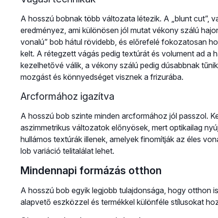
A hosszú bobnak több változata létezik. A „blunt cut”, 
eredményez, ami különösen jól mutat vékony szálú hajon,
vonalú” bob hátul rövidebb, és előrefelé fokozatosan h
kelt. A rétegzett vágás pedig textúrát és volument ad a
kezelhetővé válik, a vékony szálú pedig dúsabbnak tűnik t
mozgást és könnyedséget visznek a frizurába.
Arcformához igazítva
A hosszú bob szinte minden arcformához jól passzol. K
aszimmetrikus változatok előnyösek, mert optikailag nyú
hullámos textúrák illenek, amelyek finomítják az éles vo
lob variáció telitalálat lehet.
Mindennapi formázás otthon
A hosszú bob egyik legjobb tulajdonsága, hogy otthon 
alapvető eszközzel és termékkel különféle stílusokat hoz