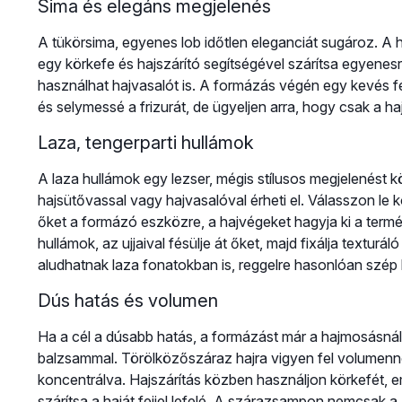
Sima és elegáns megjelenés
A tükörsima, egyenes lob időtlen eleganciát sugároz. A
egy körkefe és hajszárító segítségével szárítsa egyenes
használhat hajvasalót is. A formázás végén egy kevés f
és selymessé a frizurát, de ügyeljen arra, hogy csak a haj
Laza, tengerparti hullámok
A laza hullámok egy lezser, mégis stílusos megjelenést
hajsütővassal vagy hajvasalóval érheti el. Válasszon le k
őket a formázó eszközre, a hajvégeket hagyja ki a term
hullámok, az ujjaival fésülje át őket, majd fixálja textu
aludhatnak laza fonatokban is, reggelre hasonlóan szép
Dús hatás és volumen
Ha a cél a dúsabb hatás, a formázást már a hajmosásn
balzsammal. Törölközőszáraz hajra vigyen fel volumenn
koncentrálva. Hajszárítás közben használjon körkefét, 
szárítsa a haját fejjel lefelé. A szárazsampon nemcsak a 