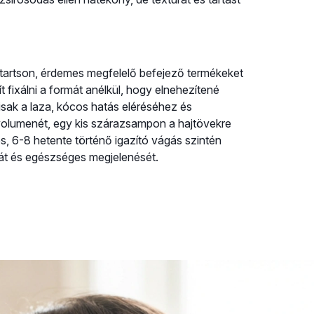
itartson, érdemes megfelelő befejező termékeket
 fixálni a formát anélkül, hogy elnehezítené
isak a laza, kócos hatás eléréséhez és
 volumenét, egy kis szárazsampon a hajtövekre
res, 6-8 hetente történő igazító vágás szintén
át és egészséges megjelenését.