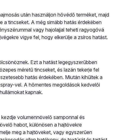
 hajmosás után használjon hővédő terméket, majd
re a tincseket. A még simább hatás érdekében
ényszérummal vagy hajolajjal teheti ragyogóvá
végekre vigye fel, hogy elkerülje a zsíros hatást.
 kölcsönöznek. Ezt a hatást legegyszerűbben
özepes méretű tincseket, és lazán tekerje fel
észetesebb hatás érdekében. Miután kihűltek a
ráló spray-vel. A hőmentes megoldások kedvelői
 hullámokat kapnak.
ál kezdje volumennövelő samponnal és
övelő habot, különösen a hajtövekre
emelje meg a hajtöveket, vagy egyszerűen
zsírosodás ellen hatékony, de textúrát és tartást