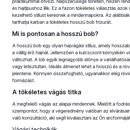
praktikummal ötvözi. Népszerűsége töretlen, hiszen rend
és hajtípushoz illik. Ez a fazon tökéletes választás az
kezelhető stílust keresnek a mindennapokra. Az alábbiak
tarthatja karban a tökéletes hosszú bob frizurát.
Mi is pontosan a hosszú bob?
A hosszú bob egy olyan hajvágási stílus, amely hosszab
a vállig érő hajnál. Jellemzően a kulcscsont környékén v
változhat. A lob egyik legnagyobb előnye a variálhatós
vagy letisztultan. Ideális átmenet lehet a hosszú és a röv
jelentene. Könnyen összefogható, ugyanakkor elég rövid
formázást.
A tökéletes vágás titka
A megfelelő vágás az alapja mindennek. Mielőtt a fodrá
szempontot, hogy a végeredmény valóban az elvárásain
való konzultáció, aki segít kiválasztani az Ön arcformájá
Vágási technikák