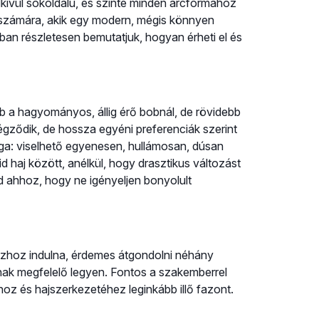
kívül sokoldalú, és szinte minden arcformához
ok számára, akik egy modern, mégis könnyen
ban részletesen bemutatjuk, hogyan érheti el és
b a hagyományos, állig érő bobnál, de rövidebb
égződik, de hossza egyéni preferenciák szerint
ága: viselhető egyenesen, hullámosan, dúsan
id haj között, anélkül, hogy drasztikus változást
 ahhoz, hogy ne igényeljen bonyolult
szhoz indulna, érdemes átgondolni néhány
ak megfelelő legyen. Fontos a szakemberrel
hoz és hajszerkezetéhez leginkább illő fazont.