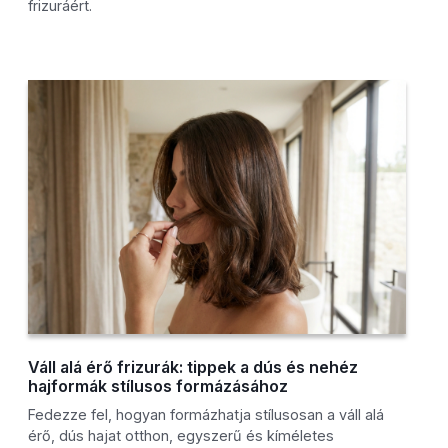
frizuráért.
Váll alá érő frizurák: tippek a dús és nehéz
hajformák stílusos formázásához
Fedezze fel, hogyan formázhatja stílusosan a váll alá
érő, dús hajat otthon, egyszerű és kíméletes