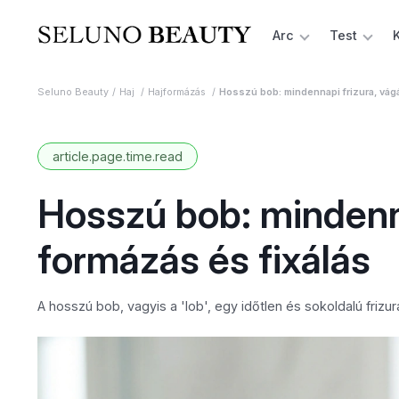
Arc
Test
Seluno Beauty
Haj
Hajformázás
Hosszú bob: mindennapi frizura, vágá
article.page.time.read
Hosszú bob: mindenna
formázás és fixálás
A hosszú bob, vagyis a 'lob', egy időtlen és sokoldalú friz