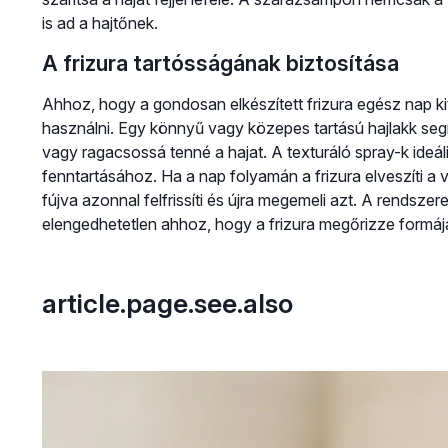
is ad a hajtőnek.
A frizura tartósságának biztosítása
Ahhoz, hogy a gondosan elkészített frizura egész nap k
használni. Egy könnyű vagy közepes tartású hajlakk segít
vagy ragacsossá tenné a hajat. A texturáló spray-k ideál
fenntartásához. Ha a nap folyamán a frizura elveszíti a
fújva azonnal felfrissíti és újra megemeli azt. A rendsze
elengedhetetlen ahhoz, hogy a frizura megőrizze formáj
article.page.see.also