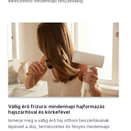
elkészíthető mindennapi feltűzésekig.
Vállig érő frizura: mindennapi hajformázás
hajszárítóval és körkefével
Ismerje meg a vállig érő haj otthoni beszárításának
lépéseit a dús, természetes és fényes mindennapi