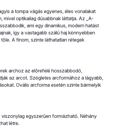
vagyis a tompa vágás egyenes, éles vonalakat
 mivel optikailag dúsabbnak láttatja. Az „A-
osszabbodik, ami egy dinamikus, modern hatást
 hajnak, így a vastagabb szálú haj könnyebben
őle. A finom, szinte láthatatlan rétegek
erek archoz az előrefelé hosszabbodó,
jtják az arcot. Szögletes arcformához a lágyabb,
násokat. Ovális arcforma esetén szinte bármelyik
is viszonylag egyszerűen formázható. Néhány
hat létre.