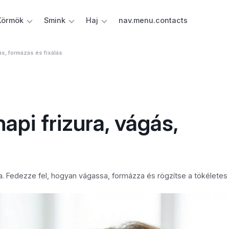
Körmök
Smink
Haj
nav.menu.contacts
s, formázás és fixálás
pi frizura, vágás,
ura. Fedezze fel, hogyan vágassa, formázza és rögzítse a tökélete