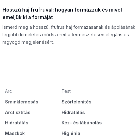
Hosszú haj frufruval: hogyan formázzuk és mivel
emeljük ki a formáját
Ismerd meg a hosszú, frufrus haj formázásának és ápolásának
legjobb kíméletes módszereit a természetesen elegáns és
ragyogó megjelenésért.
Arc
Test
Sminklemosás
Szőrtelenítés
Arctisztítás
Hidratálás
Hidratálás
Kéz- és lábápolás
Maszkok
Higiénia