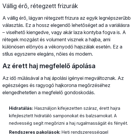
Vállig érő, rétegzett frizurák
A vállig érő, lágyan rétegzett frizura az egyik legnépszerűbb
választás. Ez a hossz elegendő lehetőséget ad a variálásra
– viselhető kiengedve, vagy akár laza kontyba fogva is. A
rétegek mozgást és volument visznek a hajba, ami
különösen előnyös a vékonyodó hajszálak esetén. Ez a
stílus egyszerre elegáns, nőies és modern.
Az érett haj megfelelő ápolása
Az idő múlásával a haj ápolási igényei megváltoznak. Az
egészséges és ragyogó hajkorona megőrzéséhez
elengedhetetlen a megfelelő gondoskodás.
Hidratálás:
Használjon kifejezetten száraz, érett hajra
kifejlesztett hidratáló samponokat és balzsamokat. A
nedvesség segít megőrizni a haj rugalmasságát és fényét.
Rendszeres pakolások:
Heti rendszerességgel