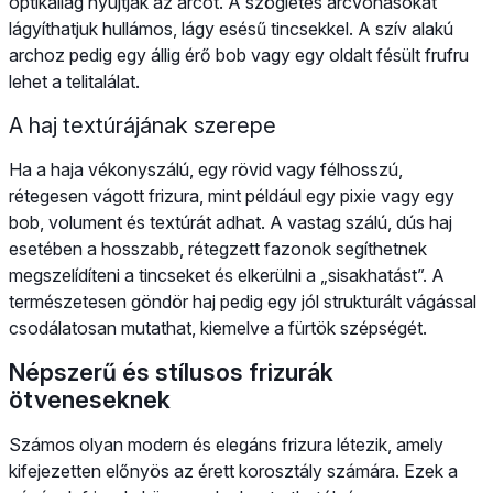
optikailag nyújtják az arcot. A szögletes arcvonásokat
lágyíthatjuk hullámos, lágy esésű tincsekkel. A szív alakú
archoz pedig egy állig érő bob vagy egy oldalt fésült frufru
lehet a telitalálat.
A haj textúrájának szerepe
Ha a haja vékonyszálú, egy rövid vagy félhosszú,
rétegesen vágott frizura, mint például egy pixie vagy egy
bob, volument és textúrát adhat. A vastag szálú, dús haj
esetében a hosszabb, rétegzett fazonok segíthetnek
megszelídíteni a tincseket és elkerülni a „sisakhatást”. A
természetesen göndör haj pedig egy jól strukturált vágással
csodálatosan mutathat, kiemelve a fürtök szépségét.
Népszerű és stílusos frizurák
ötveneseknek
Számos olyan modern és elegáns frizura létezik, amely
kifejezetten előnyös az érett korosztály számára. Ezek a