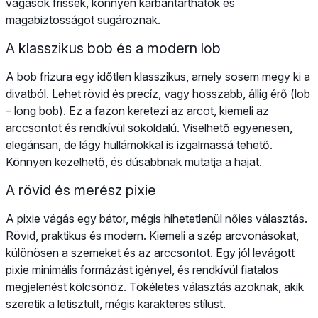
vágások frissek, könnyen karbantarthatók és
magabiztosságot sugároznak.
A klasszikus bob és a modern lob
A bob frizura egy időtlen klasszikus, amely sosem megy ki a
divatból. Lehet rövid és precíz, vagy hosszabb, állig érő (lob
– long bob). Ez a fazon keretezi az arcot, kiemeli az
arccsontot és rendkívül sokoldalú. Viselhető egyenesen,
elegánsan, de lágy hullámokkal is izgalmassá tehető.
Könnyen kezelhető, és dúsabbnak mutatja a hajat.
A rövid és merész pixie
A pixie vágás egy bátor, mégis hihetetlenül nőies választás.
Rövid, praktikus és modern. Kiemeli a szép arcvonásokat,
különösen a szemeket és az arccsontot. Egy jól levágott
pixie minimális formázást igényel, és rendkívül fiatalos
megjelenést kölcsönöz. Tökéletes választás azoknak, akik
szeretik a letisztult, mégis karakteres stílust.