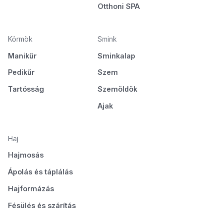
Otthoni SPA
Körmök
Smink
Manikűr
Sminkalap
Pedikűr
Szem
Tartósság
Szemöldök
Ajak
Haj
Hajmosás
Ápolás és táplálás
Hajformázás
Fésülés és szárítás