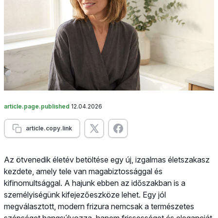
article.page.published
12.04.2026
article.copy.link
Az ötvenedik életév betöltése egy új, izgalmas életszakasz
kezdete, amely tele van magabiztossággal és
kifinomultsággal. A hajunk ebben az időszakban is a
személyiségünk kifejezőeszköze lehet. Egy jól
megválasztott, modern frizura nemcsak a természetes
szépséget hangsúlyozza, hanem frissességet és eleganciát