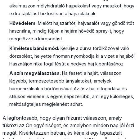
alkalmazzon mélyhidratáló hajpakolást vagy maszkot, hogy
extra táplálást biztosítson a hajszálaknak.
Hővédelem:
Mielőtt hajszárítót, hajvasalót vagy göndörítőt
használna, mindig fújjon a hajára hővédő spray-t, hogy
megelőzze a károsodást.
Kíméletes bánásmód:
Kerülje a durva törölközővel való
dörzsölést, helyette finoman nyomkodja ki a vizet a hajából.
Használjon ritka fogú fésűt a nedves haj kibontásához.
A szín megválasztása:
Ha festeti a haját, válasszon
lágyabb, természetesebb árnyalatokat, amelyek
harmonizálnak a bőrtónusával. Az ősz haj elfogadása és
stílusos viselése is egyre népszerűbb, ami egy különleges,
méltóságteljes megjelenést adhat.
A legfontosabb, hogy olyan frizurát válasszon, amely
tükrözi az Ön egyéniségét, és amelyben minden nap jól érzi
magát. Kísérletezzen bátran, és kérje ki egy tapasztalt