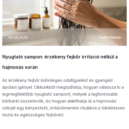
08.08.2026
Hajformázás
Nyugtató sampon: érzékeny fejbőr irritáció nélkül a
hajmosás során
Az érzékeny fejbőr különleges odafigyelést és gyengéd
ápolást igényel. Cikkünkből megtudhatja, hogyan válassza ki a
legmegfelelőbb nyugtató sampont, melyek a legfontosabb
bőrbarát összetevők, és hogyan alakíthatja át a hajmosási
rutinját egy kényeztető, irritációmentes rituálévá a tökéletesen
tiszta és egészséges fejbőrért.