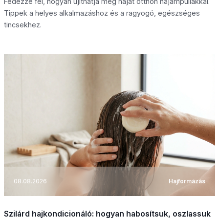
Fedezze fel, hogyan újíthatja meg haját otthon hajampullákkal.
Tippek a helyes alkalmazáshoz és a ragyogó, egészséges
tincsekhez.
08.08.2026
Hajformázás
Szilárd hajkondicionáló: hogyan habosítsuk, oszlassuk