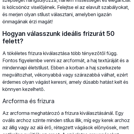
is kölcsönöz viselőjének. Felejtse el az elavult szabályokat,
és merjen olyan stílust választani, amelyben igazán
önmagának érzi magát!
Hogyan válasszunk ideális frizurát 50
felett?
A tökéletes frizura kiválasztása több tényezőtől függ.
Fontos figyelembe venni az arcformát, a haj textúráját és a
mindennapi életstílust. Ebben a korban a haj szerkezete
megváltozhat, vékonyabbá vagy szárazabbá válhat, ezért
érdemes olyan vágást keresni, amely dúsabb hatást kelt és
könnyen kezelhető.
Arcforma és frizura
Az arcforma meghatározó a frizura kiválasztásánál. Egy
ovális archoz szinte minden stílus illik, míg egy kerek archoz
az állig vagy az alá érő, rétegzett vágások előnyösek, mert