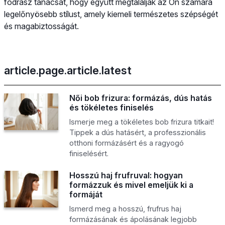
fodrász tanácsát, hogy együtt megtalálják az Ön számára
legelőnyösebb stílust, amely kiemeli természetes szépségét
és magabiztosságát.
article.page.article.latest
Női bob frizura: formázás, dús hatás
és tökéletes finiselés
Ismerje meg a tökéletes bob frizura titkait!
Tippek a dús hatásért, a professzionális
otthoni formázásért és a ragyogó
finiselésért.
Hosszú haj frufruval: hogyan
formázzuk és mivel emeljük ki a
formáját
Ismerd meg a hosszú, frufrus haj
formázásának és ápolásának legjobb