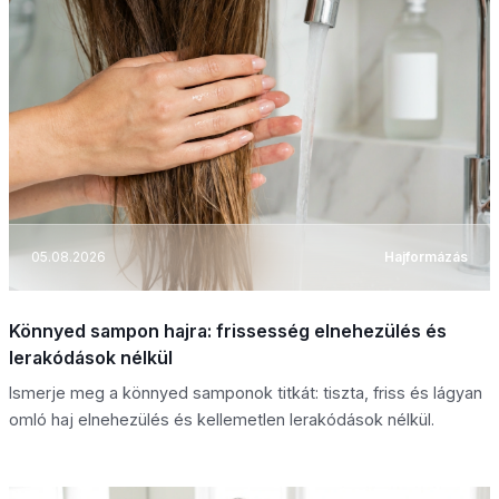
05.08.2026
Hajformázás
Könnyed sampon hajra: frissesség elnehezülés és
lerakódások nélkül
Ismerje meg a könnyed samponok titkát: tiszta, friss és lágyan
omló haj elnehezülés és kellemetlen lerakódások nélkül.