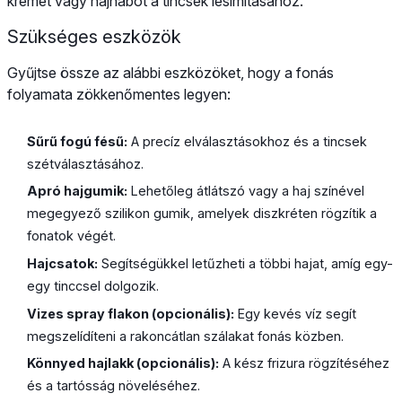
krémet vagy hajhabot a tincsek lesimításához.
Szükséges eszközök
Gyűjtse össze az alábbi eszközöket, hogy a fonás
folyamata zökkenőmentes legyen:
Sűrű fogú fésű:
A precíz elválasztásokhoz és a tincsek
szétválasztásához.
Apró hajgumik:
Lehetőleg átlátszó vagy a haj színével
megegyező szilikon gumik, amelyek diszkréten rögzítik a
fonatok végét.
Hajcsatok:
Segítségükkel letűzheti a többi hajat, amíg egy-
egy tinccsel dolgozik.
Vizes spray flakon (opcionális):
Egy kevés víz segít
megszelídíteni a rakoncátlan szálakat fonás közben.
Könnyed hajlakk (opcionális):
A kész frizura rögzítéséhez
és a tartósság növeléséhez.