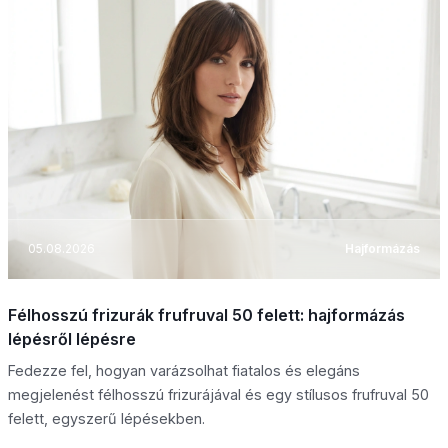
05.08.2026
Hajformázás
Félhosszú frizurák frufruval 50 felett: hajformázás
lépésről lépésre
Fedezze fel, hogyan varázsolhat fiatalos és elegáns
megjelenést félhosszú frizurájával és egy stílusos frufruval 50
felett, egyszerű lépésekben.