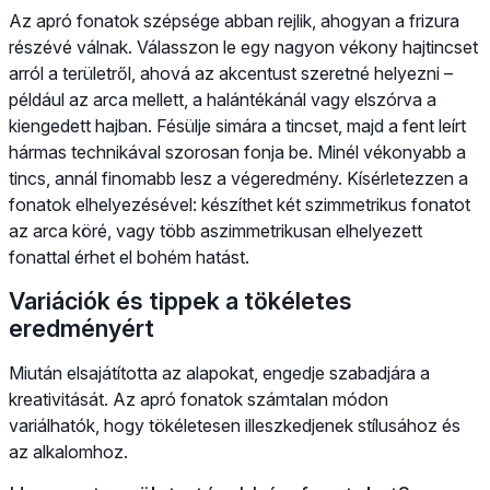
Az apró fonatok szépsége abban rejlik, ahogyan a frizura
részévé válnak. Válasszon le egy nagyon vékony hajtincset
arról a területről, ahová az akcentust szeretné helyezni –
például az arca mellett, a halántékánál vagy elszórva a
kiengedett hajban. Fésülje simára a tincset, majd a fent leírt
hármas technikával szorosan fonja be. Minél vékonyabb a
tincs, annál finomabb lesz a végeredmény. Kísérletezzen a
fonatok elhelyezésével: készíthet két szimmetrikus fonatot
az arca köré, vagy több aszimmetrikusan elhelyezett
fonattal érhet el bohém hatást.
Variációk és tippek a tökéletes
eredményért
Miután elsajátította az alapokat, engedje szabadjára a
kreativitását. Az apró fonatok számtalan módon
variálhatók, hogy tökéletesen illeszkedjenek stílusához és
az alkalomhoz.