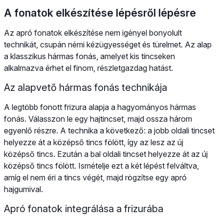
A fonatok elkészítése lépésről lépésre
Az apró fonatok elkészítése nem igényel bonyolult
technikát, csupán némi kézügyességet és türelmet. Az alap
a klasszikus hármas fonás, amelyet kis tincseken
alkalmazva érhet el finom, részletgazdag hatást.
Az alapvető hármas fonás technikája
A legtöbb fonott frizura alapja a hagyományos hármas
fonás. Válasszon le egy hajtincset, majd ossza három
egyenlő részre. A technika a következő: a jobb oldali tincset
helyezze át a középső tincs fölött, így az lesz az új
középső tincs. Ezután a bal oldali tincset helyezze át az új
középső tincs fölött. Ismételje ezt a két lépést felváltva,
amíg el nem éri a tincs végét, majd rögzítse egy apró
hajgumival.
Apró fonatok integrálása a frizurába