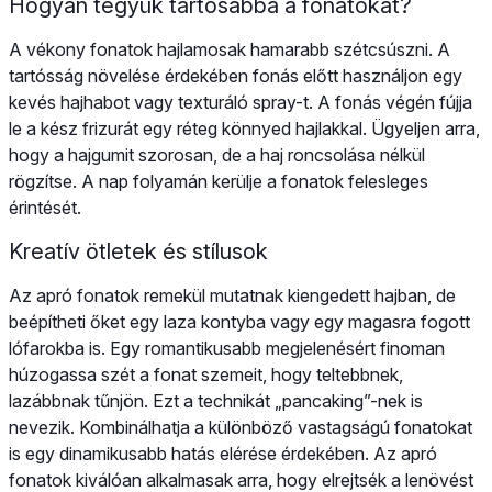
Hogyan tegyük tartósabbá a fonatokat?
A vékony fonatok hajlamosak hamarabb szétcsúszni. A
tartósság növelése érdekében fonás előtt használjon egy
kevés hajhabot vagy texturáló spray-t. A fonás végén fújja
le a kész frizurát egy réteg könnyed hajlakkal. Ügyeljen arra,
hogy a hajgumit szorosan, de a haj roncsolása nélkül
rögzítse. A nap folyamán kerülje a fonatok felesleges
érintését.
Kreatív ötletek és stílusok
Az apró fonatok remekül mutatnak kiengedett hajban, de
beépítheti őket egy laza kontyba vagy egy magasra fogott
lófarokba is. Egy romantikusabb megjelenésért finoman
húzogassa szét a fonat szemeit, hogy teltebbnek,
lazábbnak tűnjön. Ezt a technikát „pancaking”-nek is
nevezik. Kombinálhatja a különböző vastagságú fonatokat
is egy dinamikusabb hatás elérése érdekében. Az apró
fonatok kiválóan alkalmasak arra, hogy elrejtsék a lenövést