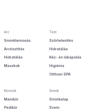
Arc
Test
Sminklemosás
Szőrtelenítés
Arctisztítás
Hidratálás
Hidratálás
Kéz- és lábápolás
Maszkok
Higiénia
Otthoni SPA
Körmök
Smink
Manikűr
Sminkalap
Pedikűr
Szem