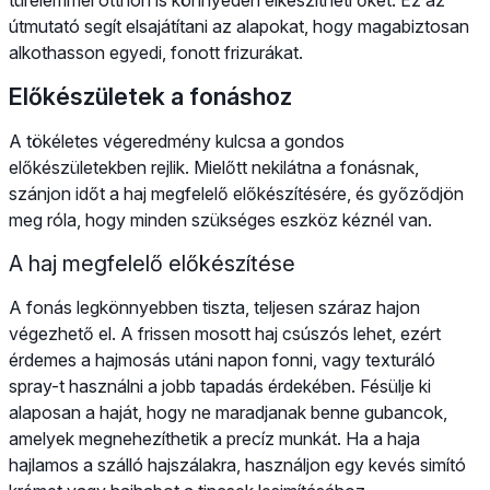
útmutató segít elsajátítani az alapokat, hogy magabiztosan
alkothasson egyedi, fonott frizurákat.
Előkészületek a fonáshoz
A tökéletes végeredmény kulcsa a gondos
előkészületekben rejlik. Mielőtt nekilátna a fonásnak,
szánjon időt a haj megfelelő előkészítésére, és győződjön
meg róla, hogy minden szükséges eszköz kéznél van.
A haj megfelelő előkészítése
A fonás legkönnyebben tiszta, teljesen száraz hajon
végezhető el. A frissen mosott haj csúszós lehet, ezért
érdemes a hajmosás utáni napon fonni, vagy texturáló
spray-t használni a jobb tapadás érdekében. Fésülje ki
alaposan a haját, hogy ne maradjanak benne gubancok,
amelyek megnehezíthetik a precíz munkát. Ha a haja
hajlamos a szálló hajszálakra, használjon egy kevés simító