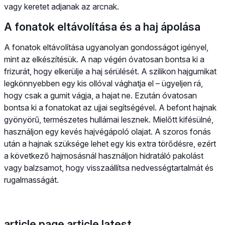
vagy keretet adjanak az arcnak.
A fonatok eltávolítása és a haj ápolása
A fonatok eltávolítása ugyanolyan gondosságot igényel,
mint az elkészítésük. A nap végén óvatosan bontsa ki a
frizurát, hogy elkerülje a haj sérülését. A szilikon hajgumikat
legkönnyebben egy kis ollóval vághatja el – ügyeljen rá,
hogy csak a gumit vágja, a hajat ne. Ezután óvatosan
bontsa ki a fonatokat az ujjai segítségével. A befont hajnak
gyönyörű, természetes hullámai lesznek. Mielőtt kifésülné,
használjon egy kevés hajvégápoló olajat. A szoros fonás
után a hajnak szüksége lehet egy kis extra törődésre, ezért
a következő hajmosásnál használjon hidratáló pakolást
vagy balzsamot, hogy visszaállítsa nedvességtartalmát és
rugalmasságát.
article.page.article.latest