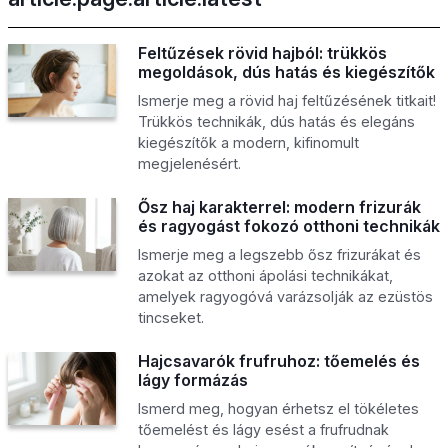
Feltűzések rövid hajból: trükkös
megoldások, dús hatás és kiegészítők
Ismerje meg a rövid haj feltűzésének titkait!
Trükkös technikák, dús hatás és elegáns
kiegészítők a modern, kifinomult
megjelenésért.
Ősz haj karakterrel: modern frizurák
és ragyogást fokozó otthoni technikák
Ismerje meg a legszebb ősz frizurákat és
azokat az otthoni ápolási technikákat,
amelyek ragyogóvá varázsolják az ezüstös
tincseket.
Hajcsavarók frufruhoz: tőemelés és
lágy formázás
Ismerd meg, hogyan érhetsz el tökéletes
tőemelést és lágy esést a frufrudnak