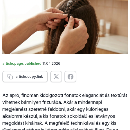
article.page.published
11.04.2026
article.copy.link
Az apró, finoman kidolgozott fonatok eleganciát és textúrát
vihetnek bármilyen frizurába. Akár a mindennapi
megjelenést szeretné feldobni, akár egy különleges
alkalomra készül, a kis fonatok sokoldalú és látványos
megoldást kínálnak. A megfelelő technikával és egy kis
türelemmel otthon is könnyedén elkészítheti őket. Ez az