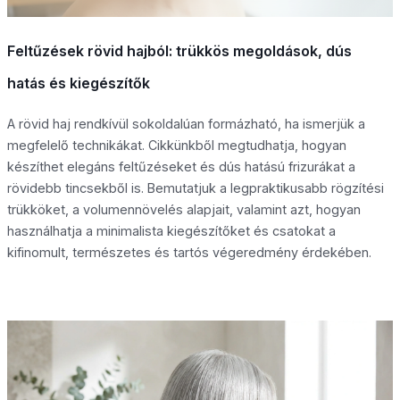
Feltűzések rövid hajból: trükkös megoldások, dús
hatás és kiegészítők
A rövid haj rendkívül sokoldalúan formázható, ha ismerjük a
megfelelő technikákat. Cikkünkből megtudhatja, hogyan
készíthet elegáns feltűzéseket és dús hatású frizurákat a
rövidebb tincsekből is. Bemutatjuk a legpraktikusabb rögzítési
trükköket, a volumennövelés alapjait, valamint azt, hogyan
használhatja a minimalista kiegészítőket és csatokat a
kifinomult, természetes és tartós végeredmény érdekében.