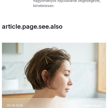
hagyományos hajcsavarók segítségével,
kíméletesen.
article.page.see.also
05.08.2026
Hajformázás