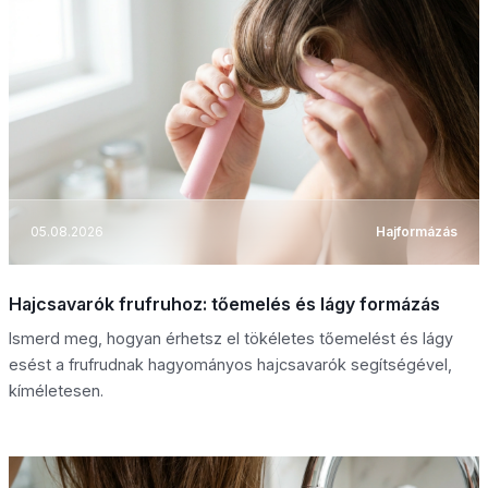
05.08.2026
Hajformázás
Hajcsavarók frufruhoz: tőemelés és lágy formázás
Ismerd meg, hogyan érhetsz el tökéletes tőemelést és lágy
esést a frufrudnak hagyományos hajcsavarók segítségével,
kíméletesen.