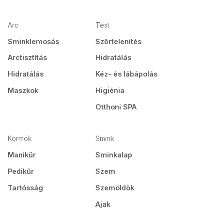
Arc
Test
Sminklemosás
Szőrtelenítés
Arctisztítás
Hidratálás
Hidratálás
Kéz- és lábápolás
Maszkok
Higiénia
Otthoni SPA
Körmök
Smink
Manikűr
Sminkalap
Pedikűr
Szem
Tartósság
Szemöldök
Ajak