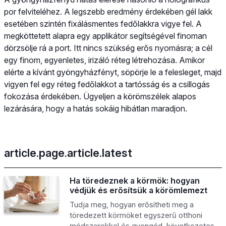
por felviteléhez. A legszebb eredmény érdekében gél lakk
esetében szintén fixálásmentes fedőlakkra vigye fel. A
megköttetett alapra egy applikátor segítségével finoman
dörzsölje rá a port. Itt nincs szükség erős nyomásra; a cél
egy finom, egyenletes, irizáló réteg létrehozása. Amikor
elérte a kívánt gyöngyházfényt, söpörje le a felesleget, majd
vigyen fel egy réteg fedőlakkot a tartósság és a csillogás
fokozása érdekében. Ügyeljen a körömszélek alapos
lezárására, hogy a hatás sokáig hibátlan maradjon.
article.page.article.latest
Ha töredeznek a körmök: hogyan
védjük és erősítsük a körömlemezt
Tudja meg, hogyan erősítheti meg a
töredezett körmöket egyszerű otthoni
módszerekkel és gyengéd, következetes