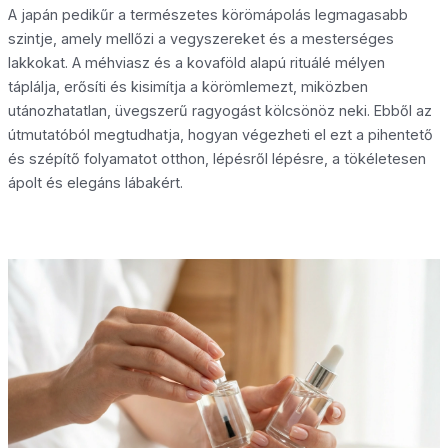
A japán pedikűr a természetes körömápolás legmagasabb
szintje, amely mellőzi a vegyszereket és a mesterséges
lakkokat. A méhviasz és a kovaföld alapú rituálé mélyen
táplálja, erősíti és kisimítja a körömlemezt, miközben
utánozhatatlan, üvegszerű ragyogást kölcsönöz neki. Ebből az
útmutatóból megtudhatja, hogyan végezheti el ezt a pihentető
és szépítő folyamatot otthon, lépésről lépésre, a tökéletesen
ápolt és elegáns lábakért.