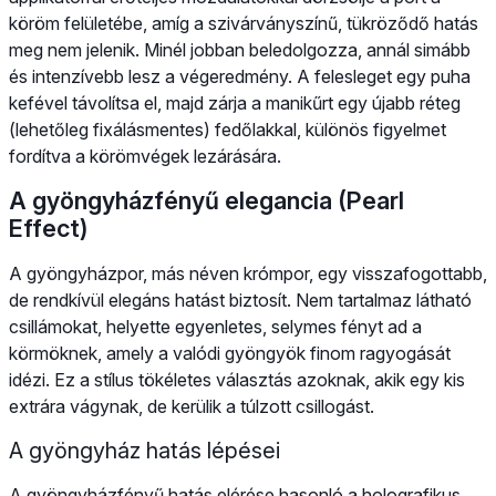
köröm felületébe, amíg a szivárványszínű, tükröződő hatás
meg nem jelenik. Minél jobban beledolgozza, annál simább
és intenzívebb lesz a végeredmény. A felesleget egy puha
kefével távolítsa el, majd zárja a manikűrt egy újabb réteg
(lehetőleg fixálásmentes) fedőlakkal, különös figyelmet
fordítva a körömvégek lezárására.
A gyöngyházfényű elegancia (Pearl
Effect)
A gyöngyházpor, más néven krómpor, egy visszafogottabb,
de rendkívül elegáns hatást biztosít. Nem tartalmaz látható
csillámokat, helyette egyenletes, selymes fényt ad a
körmöknek, amely a valódi gyöngyök finom ragyogását
idézi. Ez a stílus tökéletes választás azoknak, akik egy kis
extrára vágynak, de kerülik a túlzott csillogást.
A gyöngyház hatás lépései
A gyöngyházfényű hatás elérése hasonló a holografikus