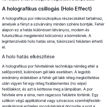
A holografikus csillogás (Holo Effect)
A holografikus por mikroszkopikus részecskéket tartalmaz,
amelyek a fényt a szivárvány minden színére bontják. Fehér
alapon ez a hatás különösen látványos, modern és
futurisztikus megjelenést kölcsönöz a körmöknek. A
legintenzívebb holo hatás sima, tükörszerű felületen érhető
el.
A holo hatás elkészítése
A holografikus por felvitelének technikája némileg eltér a
sellőporétól, különösen gél lakk esetében. A legjobb
eredmény érdekében a fehér gél lakk réteg megköttetése
után vigyen fel egy réteg fixálásmentes (no wipe)
fedőlakkot, és azt is köttesse meg a lámpában. A por
felvitele erre a sima, nem ragacsos felületre történik. Egy
szilikon végű applikátorral vagy szivacsos szemhéjfesték-
applikátorral erőteljes mozdulatokkal dörzsölje a port a