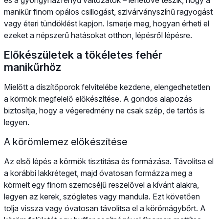
manikűr finom opálos csillogást, szivárványszínű ragyogást
vagy éteri tündöklést kapjon. Ismerje meg, hogyan érheti el
ezeket a népszerű hatásokat otthon, lépésről lépésre.
Előkészületek a tökéletes fehér
manikűrhöz
Mielőtt a díszítőporok felvitelébe kezdene, elengedhetetlen
a körmök megfelelő előkészítése. A gondos alapozás
biztosítja, hogy a végeredmény ne csak szép, de tartós is
legyen.
A körömlemez előkészítése
Az első lépés a körmök tisztítása és formázása. Távolítsa el
a korábbi lakkréteget, majd óvatosan formázza meg a
körmeit egy finom szemcséjű reszelővel a kívánt alakra,
legyen az kerek, szögletes vagy mandula. Ezt követően
tolja vissza vagy óvatosan távolítsa el a körömágybőrt. A