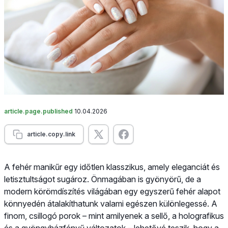
article.page.published
10.04.2026
article.copy.link
A fehér manikűr egy időtlen klasszikus, amely eleganciát és
letisztultságot sugároz. Önmagában is gyönyörű, de a
modern körömdíszítés világában egy egyszerű fehér alapot
könnyedén átalakíthatunk valami egészen különlegessé. A
finom, csillogó porok – mint amilyenek a sellő, a holografikus
és a gyöngyházfényű változatok – lehetővé teszik, hogy a