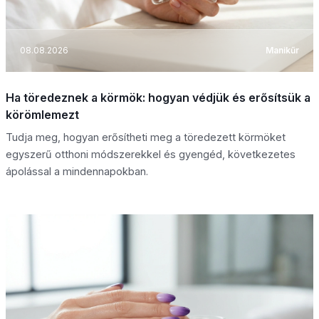
08.08.2026
Manikűr
Ha töredeznek a körmök: hogyan védjük és erősítsük a
körömlemezt
Tudja meg, hogyan erősítheti meg a töredezett körmöket
egyszerű otthoni módszerekkel és gyengéd, következetes
ápolással a mindennapokban.