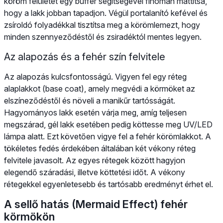
köröm felületét egy buffer segítségével finoman mattítsa,
hogy a lakk jobban tapadjon. Végül portalanító kefével és
zsíroldó folyadékkal tisztítsa meg a körömlemezt, hogy
minden szennyeződéstől és zsiradéktól mentes legyen.
Az alapozás és a fehér szín felvitele
Az alapozás kulcsfontosságú. Vigyen fel egy réteg
alaplakkot (base coat), amely megvédi a körmöket az
elszíneződéstől és növeli a manikűr tartósságát.
Hagyományos lakk esetén várja meg, amíg teljesen
megszárad, gél lakk esetében pedig köttesse meg UV/LED
lámpa alatt. Ezt követően vigye fel a fehér körömlakkot. A
tökéletes fedés érdekében általában két vékony réteg
felvitele javasolt. Az egyes rétegek között hagyjon
elegendő száradási, illetve köttetési időt. A vékony
rétegekkel egyenletesebb és tartósabb eredményt érhet el.
A sellő hatás (Mermaid Effect) fehér
körmökön