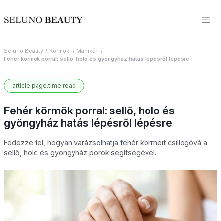
Seluno Beauty
Körmök
Manikűr
Fehér körmök porral: sellő, holo és gyöngyház hatás lépésről lépésre
article.page.time.read
Fehér körmök porral: sellő, holo és
gyöngyház hatás lépésről lépésre
Fedezze fel, hogyan varázsolhatja fehér körmeit csillogóvá a
sellő, holo és gyöngyház porok segítségével.