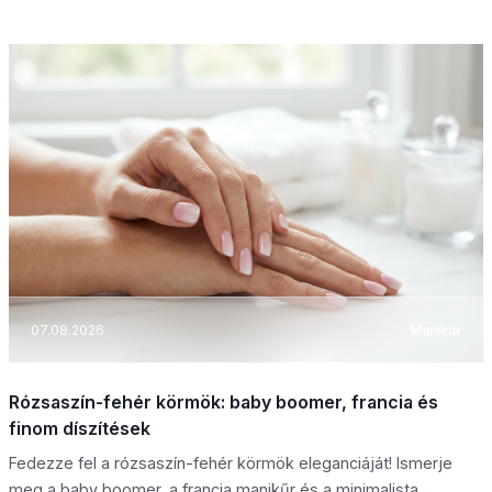
07.08.2026
Manikűr
Rózsaszín-fehér körmök: baby boomer, francia és
finom díszítések
Fedezze fel a rózsaszín-fehér körmök eleganciáját! Ismerje
meg a baby boomer, a francia manikűr és a minimalista