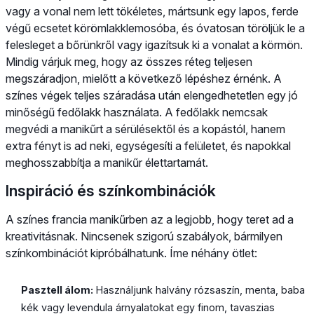
vagy a vonal nem lett tökéletes, mártsunk egy lapos, ferde
végű ecsetet körömlakklemosóba, és óvatosan töröljük le a
felesleget a bőrünkről vagy igazítsuk ki a vonalat a körmön.
Mindig várjuk meg, hogy az összes réteg teljesen
megszáradjon, mielőtt a következő lépéshez érnénk. A
színes végek teljes száradása után elengedhetetlen egy jó
minőségű fedőlakk használata. A fedőlakk nemcsak
megvédi a manikűrt a sérülésektől és a kopástól, hanem
extra fényt is ad neki, egységesíti a felületet, és napokkal
meghosszabbítja a manikűr élettartamát.
Inspiráció és színkombinációk
A színes francia manikűrben az a legjobb, hogy teret ad a
kreativitásnak. Nincsenek szigorú szabályok, bármilyen
színkombinációt kipróbálhatunk. Íme néhány ötlet:
Pasztell álom:
Használjunk halvány rózsaszín, menta, baba
kék vagy levendula árnyalatokat egy finom, tavaszias