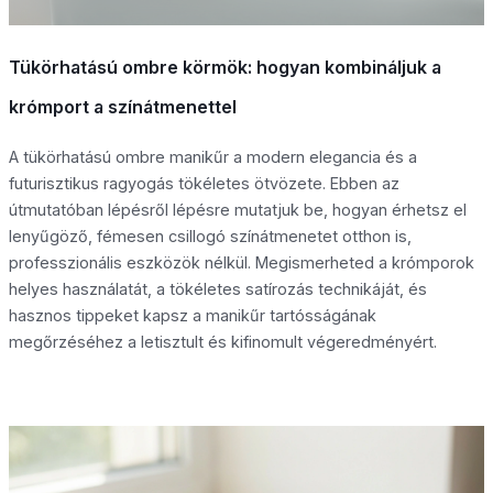
Tükörhatású ombre körmök: hogyan kombináljuk a
krómport a színátmenettel
A tükörhatású ombre manikűr a modern elegancia és a
futurisztikus ragyogás tökéletes ötvözete. Ebben az
útmutatóban lépésről lépésre mutatjuk be, hogyan érhetsz el
lenyűgöző, fémesen csillogó színátmenetet otthon is,
professzionális eszközök nélkül. Megismerheted a krómporok
helyes használatát, a tökéletes satírozás technikáját, és
hasznos tippeket kapsz a manikűr tartósságának
megőrzéséhez a letisztult és kifinomult végeredményért.