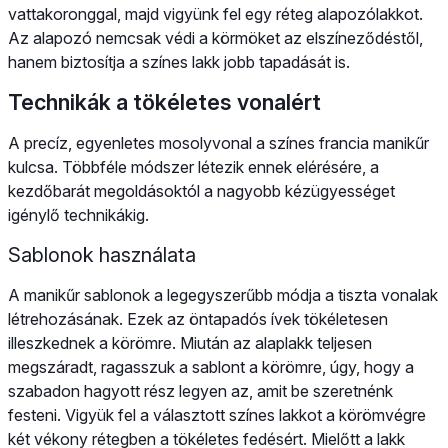
vattakoronggal, majd vigyünk fel egy réteg alapozólakkot.
Az alapozó nemcsak védi a körmöket az elszíneződéstől,
hanem biztosítja a színes lakk jobb tapadását is.
Technikák a tökéletes vonalért
A precíz, egyenletes mosolyvonal a színes francia manikűr
kulcsa. Többféle módszer létezik ennek elérésére, a
kezdőbarát megoldásoktól a nagyobb kézügyességet
igénylő technikákig.
Sablonok használata
A manikűr sablonok a legegyszerűbb módja a tiszta vonalak
létrehozásának. Ezek az öntapadós ívek tökéletesen
illeszkednek a körömre. Miután az alaplakk teljesen
megszáradt, ragasszuk a sablont a körömre, úgy, hogy a
szabadon hagyott rész legyen az, amit be szeretnénk
festeni. Vigyük fel a választott színes lakkot a körömvégre
két vékony rétegben a tökéletes fedésért. Mielőtt a lakk