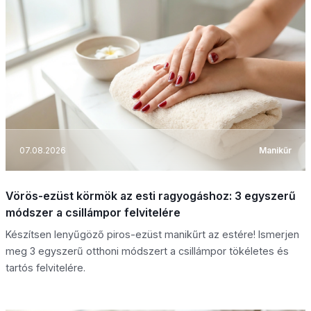
07.08.2026
Manikűr
Vörös-ezüst körmök az esti ragyogáshoz: 3 egyszerű
módszer a csillámpor felvitelére
Készítsen lenyűgöző piros-ezüst manikűrt az estére! Ismerjen
meg 3 egyszerű otthoni módszert a csillámpor tökéletes és
tartós felvitelére.