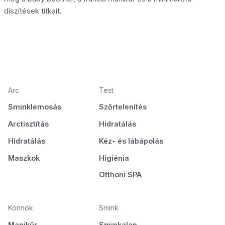
díszítések titkait.
Arc
Test
Sminklemosás
Szőrtelenítés
Arctisztítás
Hidratálás
Hidratálás
Kéz- és lábápolás
Maszkok
Higiénia
Otthoni SPA
Körmök
Smink
Manikűr
Sminkalap