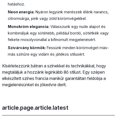
hatáshoz.
Neon energia:
Nyáron legyünk merészek élénk narancs,
citromsárga, pink vagy zöld körömvégekkel.
Monokróm elegancia:
Válasszunk egy nude alapot és
kombináljuk egy sötétebb, például bordó, sötétkék vagy
fekete mosolyvonallal a kifinomult megjelenésért.
Szivárvány körmök:
Fessünk minden körömvéget más-
más színűre egy vidám és játékos stílusért.
Kísérletezzünk bátran a színekkel és technikákkal, hogy
megtaláljuk a hozzánk leginkább illő stílust. Egy szépen
elkészített színes francia manikűr garantáltan feldobja a
megjelenésünket és jókedvre derít.
article.page.article.latest