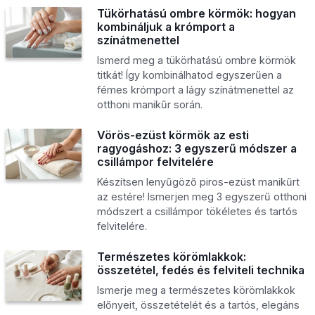
Tükörhatású ombre körmök: hogyan
kombináljuk a krómport a
színátmenettel
Ismerd meg a tükörhatású ombre körmök
titkát! Így kombinálhatod egyszerűen a
fémes krómport a lágy színátmenettel az
otthoni manikűr során.
Vörös-ezüst körmök az esti
ragyogáshoz: 3 egyszerű módszer a
csillámpor felvitelére
Készítsen lenyűgöző piros-ezüst manikűrt
az estére! Ismerjen meg 3 egyszerű otthoni
módszert a csillámpor tökéletes és tartós
felvitelére.
Természetes körömlakkok:
összetétel, fedés és felviteli technika
Ismerje meg a természetes körömlakkok
előnyeit, összetételét és a tartós, elegáns