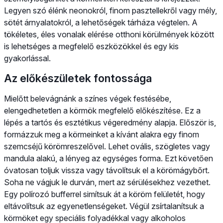
Legyen szó élénk neonokról, finom pasztellekről vagy mély,
sötét árnyalatokról, a lehetőségek tárháza végtelen. A
tökéletes, éles vonalak elérése otthoni körülmények között
is lehetséges a megfelelő eszközökkel és egy kis
gyakorlással.
Az előkészületek fontossága
Mielőtt belevágnánk a színes végek festésébe,
elengedhetetlen a körmök megfelelő előkészítése. Ez a
lépés a tartós és esztétikus végeredmény alapja. Először is,
formázzuk meg a körmeinket a kívánt alakra egy finom
szemcséjű körömreszelővel. Lehet ovális, szögletes vagy
mandula alakú, a lényeg az egységes forma. Ezt követően
óvatosan toljuk vissza vagy távolítsuk el a körömágybőrt.
Soha ne vágjuk le durván, mert az sérülésekhez vezethet.
Egy polírozó bufferrel simítsuk át a köröm felületét, hogy
eltávolítsuk az egyenetlenségeket. Végül zsírtalanítsuk a
körmöket egy speciális folyadékkal vagy alkoholos