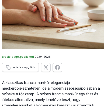
article.page.published
09.04.2026
article.copy.link
A klasszikus francia manikűr eleganciája
megkérdőjelezhetetlen, de a modern szépségápolásban a
színeké a főszerep. A színes francia manikűr egy friss és
játékos alternatíva, amely lehetővé teszi, hogy
személyiségünket a körmeinken keresztül is kifejezzük.