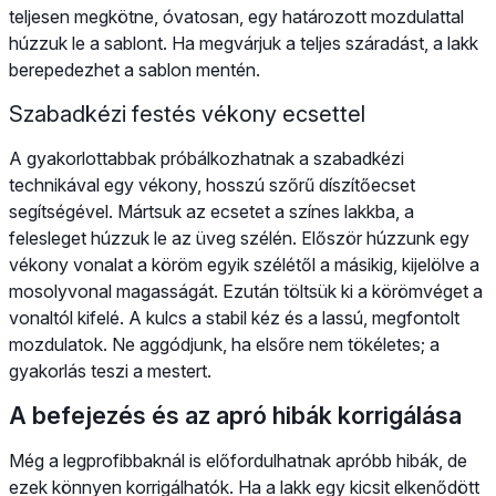
teljesen megkötne, óvatosan, egy határozott mozdulattal
húzzuk le a sablont. Ha megvárjuk a teljes száradást, a lakk
berepedezhet a sablon mentén.
Szabadkézi festés vékony ecsettel
A gyakorlottabbak próbálkozhatnak a szabadkézi
technikával egy vékony, hosszú szőrű díszítőecset
segítségével. Mártsuk az ecsetet a színes lakkba, a
felesleget húzzuk le az üveg szélén. Először húzzunk egy
vékony vonalat a köröm egyik szélétől a másikig, kijelölve a
mosolyvonal magasságát. Ezután töltsük ki a körömvéget a
vonaltól kifelé. A kulcs a stabil kéz és a lassú, megfontolt
mozdulatok. Ne aggódjunk, ha elsőre nem tökéletes; a
gyakorlás teszi a mestert.
A befejezés és az apró hibák korrigálása
Még a legprofibbaknál is előfordulhatnak apróbb hibák, de
ezek könnyen korrigálhatók. Ha a lakk egy kicsit elkenődött