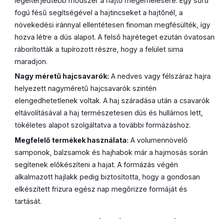
legelterjedtebb módszer a hajtő megemelésére. Egy sűrű
fogú fésű segítségével a hajtincseket a hajtőnél, a
növekedési iránnyal ellentétesen finoman megfésülték, így
hozva létre a dús alapot. A felső hajréteget ezután óvatosan
ráborították a tupírozott részre, hogy a felület sima
maradjon.
Nagy méretű hajcsavarók:
A nedves vagy félszáraz hajra
helyezett nagyméretű hajcsavarók szintén
elengedhetetlenek voltak. A haj száradása után a csavarók
eltávolításával a haj természetesen dús és hullámos lett,
tökéletes alapot szolgáltatva a további formázáshoz.
Megfelelő termékek használata:
A volumennövelő
samponok, balzsamok és hajhabok már a hajmosás során
segítenek előkészíteni a hajat. A formázás végén
alkalmazott hajlakk pedig biztosította, hogy a gondosan
elkészített frizura egész nap megőrizze formáját és
tartását.