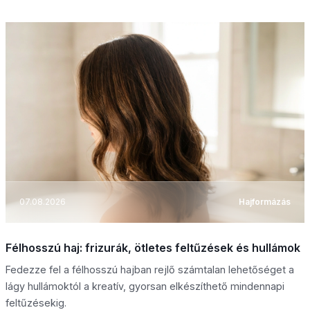
07.08.2026
Hajformázás
Félhosszú haj: frizurák, ötletes feltűzések és hullámok
Fedezze fel a félhosszú hajban rejlő számtalan lehetőséget a
lágy hullámoktól a kreatív, gyorsan elkészíthető mindennapi
feltűzésekig.