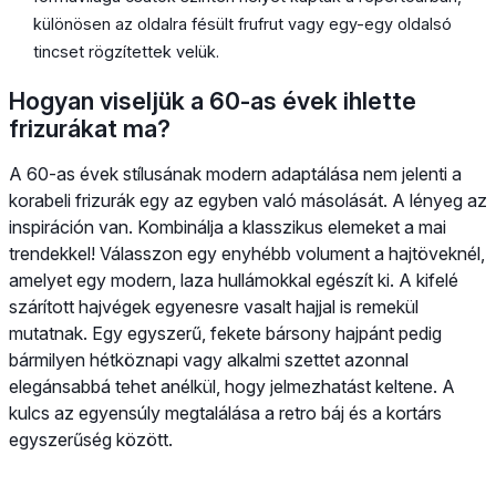
különösen az oldalra fésült frufrut vagy egy-egy oldalsó
tincset rögzítettek velük.
Hogyan viseljük a 60-as évek ihlette
frizurákat ma?
A 60-as évek stílusának modern adaptálása nem jelenti a
korabeli frizurák egy az egyben való másolását. A lényeg az
inspiráción van. Kombinálja a klasszikus elemeket a mai
trendekkel! Válasszon egy enyhébb volument a hajtöveknél,
amelyet egy modern, laza hullámokkal egészít ki. A kifelé
szárított hajvégek egyenesre vasalt hajjal is remekül
mutatnak. Egy egyszerű, fekete bársony hajpánt pedig
bármilyen hétköznapi vagy alkalmi szettet azonnal
elegánsabbá tehet anélkül, hogy jelmezhatást keltene. A
kulcs az egyensúly megtalálása a retro báj és a kortárs
egyszerűség között.