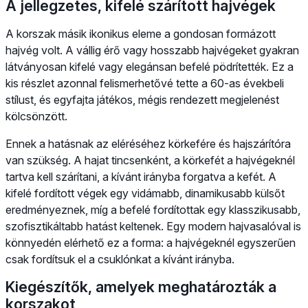
A jellegzetes, kifelé szárított hajvégek
A korszak másik ikonikus eleme a gondosan formázott
hajvég volt. A vállig érő vagy hosszabb hajvégeket gyakran
látványosan kifelé vagy elegánsan befelé pödrítették. Ez a
kis részlet azonnal felismerhetővé tette a 60-as évekbeli
stílust, és egyfajta játékos, mégis rendezett megjelenést
kölcsönzött.
Ennek a hatásnak az eléréséhez körkefére és hajszárítóra
van szükség. A hajat tincsenként, a körkefét a hajvégeknél
tartva kell szárítani, a kívánt irányba forgatva a kefét. A
kifelé fordított végek egy vidámabb, dinamikusabb külsőt
eredményeznek, míg a befelé fordítottak egy klasszikusabb,
szofisztikáltabb hatást keltenek. Egy modern hajvasalóval is
könnyedén elérhető ez a forma: a hajvégeknél egyszerűen
csak fordítsuk el a csuklónkat a kívánt irányba.
Kiegészítők, amelyek meghatározták a
korszakot