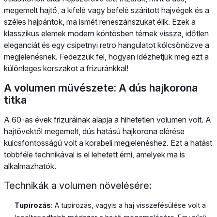
megemelt hajtő, a kifelé vagy befelé szárított hajvégek és a
széles hajpántok, ma ismét reneszánszukat élik. Ezek a
klasszikus elemek modern köntösben térnek vissza, időtlen
eleganciát és egy csipetnyi retro hangulatot kölcsönözve a
megjelenésnek. Fedezzük fel, hogyan idézhetjük meg ezt a
különleges korszakot a frizuránkkal!
A volumen művészete: A dús hajkorona
titka
A 60-as évek frizuráinak alapja a hihetetlen volumen volt. A
hajtövektől megemelt, dús hatású hajkorona elérése
kulcsfontosságú volt a korabeli megjelenéshez. Ezt a hatást
többféle technikával is el lehetett érni, amelyek ma is
alkalmazhatók.
Technikák a volumen növelésére:
Tupírozás:
A tupírozás, vagyis a haj visszefésülése volt a