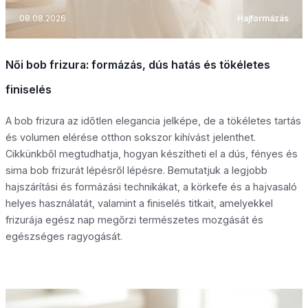
08.08.2026
Hajformázás
Női bob frizura: formázás, dús hatás és tökéletes
finiselés
A bob frizura az időtlen elegancia jelképe, de a tökéletes tartás
és volumen elérése otthon sokszor kihívást jelenthet.
Cikkünkből megtudhatja, hogyan készítheti el a dús, fényes és
sima bob frizurát lépésről lépésre. Bemutatjuk a legjobb
hajszárítási és formázási technikákat, a körkefe és a hajvasaló
helyes használatát, valamint a finiselés titkait, amelyekkel
frizurája egész nap megőrzi természetes mozgását és
egészséges ragyogását.