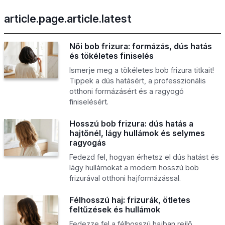
article.page.article.latest
Női bob frizura: formázás, dús hatás
és tökéletes finiselés
Ismerje meg a tökéletes bob frizura titkait!
Tippek a dús hatásért, a professzionális
otthoni formázásért és a ragyogó
finiselésért.
Hosszú bob frizura: dús hatás a
hajtőnél, lágy hullámok és selymes
ragyogás
Fedezd fel, hogyan érhetsz el dús hatást és
lágy hullámokat a modern hosszú bob
frizurával otthoni hajformázással.
Félhosszú haj: frizurák, ötletes
feltűzések és hullámok
Fedezze fel a félhosszú hajban rejlő