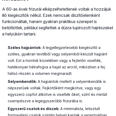
A 60-as évek frizurái elképzelhetetlenek voltak a hozzájuk
illő kiegészítők nélkül. Ezek nemcsak díszítőelemként
funkcionáltak, hanem gyakran praktikus szerepet is
betöltöttek, például segítettek a dúsra tupírozott hajrészeket
a helyükön tartani.
Széles hajpántok:
A legjellegzetesebb kiegészítő a
széles, gyakran textilből vagy selyemből készült hajpánt
volt. Ezt a homlok közelében vagy a fejtetőn viselték,
hatékonyan hátrafogva a hajat az arcról, miközben a fej
hátsó részén a volumen megmaradt.
Selyemkendők:
A hajpántok mellett a selyemkendők is
népszerűek voltak. Fejkötőként megkötve, vagy egy
egyszerű copfot átkötve is viselték őket, színt és mintát
csempészve a legegyszerűbb frizurába is.
Egyszerű csatok és díszek:
A minimalista, letisztult
formavilágú csatok szintén helyet kaptak a repertoárban,