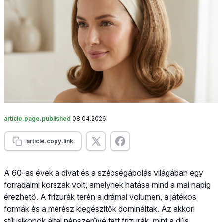
article.page.published
08.04.2026
article.copy.link
A 60-as évek a divat és a szépségápolás világában egy
forradalmi korszak volt, amelynek hatása mind a mai napig
érezhető. A frizurák terén a drámai volumen, a játékos
formák és a merész kiegészítők domináltak. Az akkori
stílusikonok által népszerűvé tett frizurák, mint a dús,