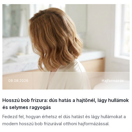
08.08.2026
Hajformázás
Hosszú bob frizura: dús hatás a hajtőnél, lágy hullámok
és selymes ragyogás
Fedezd fel, hogyan érhetsz el dús hatást és lágy hullámokat a
modern hosszú bob frizurával otthoni hajformázással.