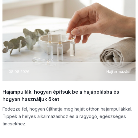
08.08.2026
Hajformázás
Hajampullák: hogyan építsük be a hajápolásba és
hogyan használjuk őket
Fedezze fel, hogyan újíthatja meg haját otthon hajampullákkal.
Tippek a helyes alkalmazáshoz és a ragyogó, egészséges
tincsekhez.