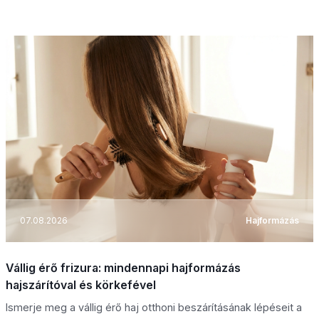
07.08.2026
Hajformázás
Vállig érő frizura: mindennapi hajformázás
hajszárítóval és körkefével
Ismerje meg a vállig érő haj otthoni beszárításának lépéseit a