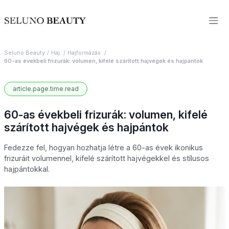
Seluno Beauty
Haj
Hajformázás
60-as évekbeli frizurák: volumen, kifelé szárított hajvégek és hajpántok
article.page.time.read
60-as évekbeli frizurák: volumen, kifelé
szárított hajvégek és hajpántok
Fedezze fel, hogyan hozhatja létre a 60-as évek ikonikus
frizuráit volumennel, kifelé szárított hajvégekkel és stílusos
hajpántokkal.