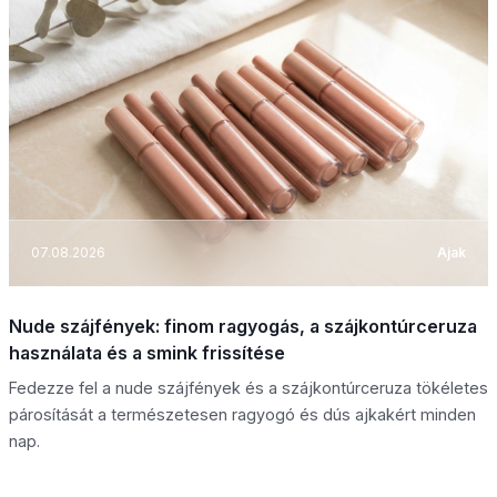
07.08.2026
Ajak
Nude szájfények: finom ragyogás, a szájkontúrceruza
használata és a smink frissítése
Fedezze fel a nude szájfények és a szájkontúrceruza tökéletes
párosítását a természetesen ragyogó és dús ajkakért minden
nap.