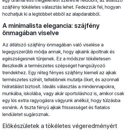
szájfény tökéletes választás lehet. Fedezzük fel, hogyan
hozhatjuk ki a legtöbbet ebből az alapdarabból.
A minimalista elegancia: szájfény
önmagában viselve
Az átlátszó szájfény önmagában való viselése a
legegyszerűbb módja annak, hogy ajkaink ápoltnak és
egészségesnek tűnjenek. Ez a módszer tökéletesen
illeszkedik a természetes szépséget hangsúlyozó
trendekhez. Egy réteg fényes szájfény kiemeli az ajkak
természetes színét, teltebbnek mutatja őket, és azonnali
hidratálást biztosít. Ideális választás a mindennapokra,
munkába, iskolába, vagy akár sportoláshoz is, amikor csak
egy kis extra ragyogásra vágyunk anélkül, hogy túlzásba
esnénk. A tiszta fényű ajkak frissességet és fiatalos
lendületet sugároznak.
Előkészületek a tökéletes végeredményért