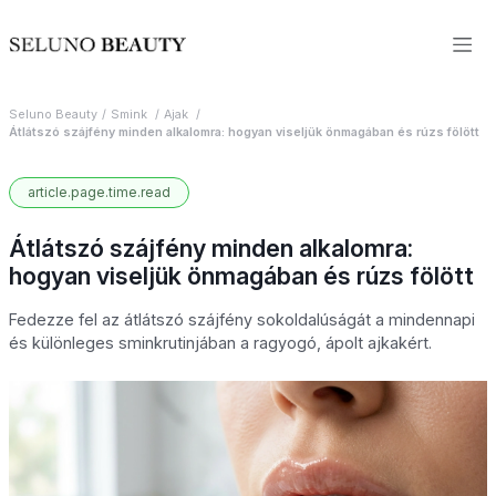
Seluno Beauty
Smink
Ajak
Átlátszó szájfény minden alkalomra: hogyan viseljük önmagában és rúzs fölött
article.page.time.read
Átlátszó szájfény minden alkalomra:
hogyan viseljük önmagában és rúzs fölött
Fedezze fel az átlátszó szájfény sokoldalúságát a mindennapi
és különleges sminkrutinjában a ragyogó, ápolt ajkakért.