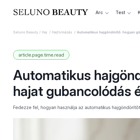
Arc
Test
Seluno Beauty
Haj
Hajformázás
Automatikus hajgöndörítő: hogyan gö
article.page.time.read
Automatikus hajgönd
hajat gubancolódás é
Fedezze fel, hogyan használja az automatikus hajgöndörítőt 