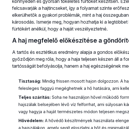
könnyedén és gyorsan tökéletes fürtöket készítsen. Ez
felcsavarják a hajtincseket, így a folyamat szinte erőfesz
elkerülhetők a gyakori problémák, mint a haj összeguba
károsodás. Ismerje meg, hogyan hozhatja ki a legtöbbe
fürtökért anélkül, hogy a haját veszélyeztetné.
A haj megfelelő előkészítése a göndörí
A tartós és esztétikus eredmény alapja a gondos előkész
győződjön meg róla, hogy a haja teljesen készen áll a f
tartósságát befolyásolja, hanem a haj egészségének me
Tisztaság:
Mindig frissen mosott hajon dolgozzon. A h
felesleges faggyú megéghetnek a hő hatására, ami kell
Teljes szárítás:
Soha ne használjon hővel működő form
hajszálak belsejében lévő víz felforrhat, ami súlyosan kár
vagy hagyja a haját természetes módon teljesen megsz
Hővédelem:
A hővédő készítmények használata elenge
a hajszálakon, amely segít eloszlatni a hőt és minimalizá