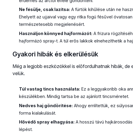
érdemes az arctól elfelé göndöríteni.
Ne fésülje, csak lazítsa:
A fürtök kihűlése után ne haszn
Ehelyett az ujjaival vagy egy ritka fogú fésűvel óvatosan
természetesebb megjelenésért.
Használjon könnyed hajformázót:
A frizura rögzítésé
hajformázó spray-t. A túl erős lakkok elnehezíthetik a ha
Gyakori hibák és elkerülésük
Még a legjobb eszközökkel is előfordulhatnak hibák, de
velük.
Túl vastag tincs használata:
Ez a leggyakoribb oka an
készülékben. Mindig tartsa be az ajánlott tincsméretet.
Nedves haj göndörítése:
Ahogy említettük, ez súlyosan
forma kialakulását.
Hővédő spray elhagyása:
A hosszú távú hajkárosodás
lépést.