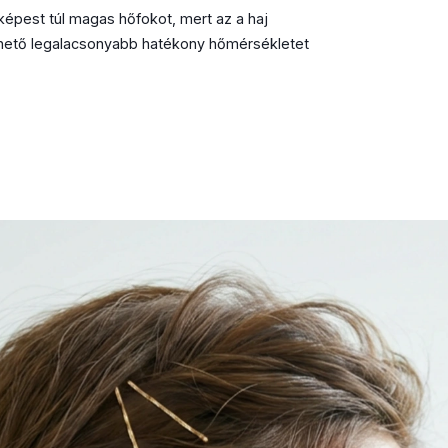
képest túl magas hőfokot, mert az a haj
ehető legalacsonyabb hatékony hőmérsékletet