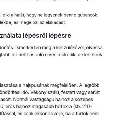
élje ki a haját, hogy ne legyenek benne gubancok.
ülékbe, és megelőzi az elakadást.
ználata lépésről lépésre
dörítés. Ismerkedjen meg a készülékével, olvassa
legtöbb modell hasonló elven működik, de lehetnek
álasztása a hajtípusának megfelelően. A legtöbb
ndörítési idő. Vékony szálú, festett vagy sérült
vasolt. Normál vastagságú hajhoz a közepes
álú, erős hajhoz magasabb hőfokra (kb. 210-
ítással, és csak akkor növelje, ha a fürtök nem