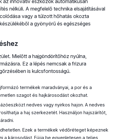
ek az innovatív eszközök automatikusan
ítés nélküli. A megfelelő technika elsajátításával
ncolódása vagy a túlzott hőhatás okozta
t készülékéből a gyönyörű és egészséges
téshez
ület. Mielőtt a hajgöndörítőhöz nyúlna,
ormázásra. Ez a lépés nemcsak a frizura
gőrzésében is kulcsfontosságú.
ajformázó termékek maradványai, a por és a
emetlen szagot és hajkárosodást okozhat.
ázóeszközt nedves vagy nyirkos hajon. A nedves
osíthatja a haj szerkezetét. Használjon hajszárítót,
áradni.
dhetetlen. Ezek a termékek védőréteget képeznek
lni a károsodást. Fújja be egyenletesen a teljes