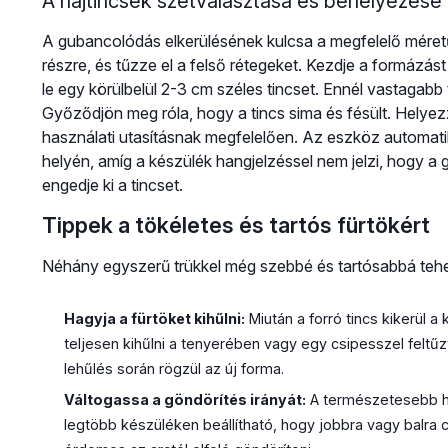
A hajtincsek szétválasztása és behelyezése
A gubancolódás elkerülésének kulcsa a megfelelő méretű 
részre, és tűzze el a felső rétegeket. Kezdje a formázás
le egy körülbelül 2-3 cm széles tincset. Ennél vastagab
Győződjön meg róla, hogy a tincs sima és fésült. Helyez
használati utasításnak megfelelően. Az eszköz automatik
helyén, amíg a készülék hangjelzéssel nem jelzi, hogy a
engedje ki a tincset.
Tippek a tökéletes és tartós fürtökért
Néhány egyszerű trükkel még szebbé és tartósabbá teheti
Hagyja a fürtöket kihűlni:
Miután a forró tincs kikerül a
teljesen kihűlni a tenyerében vagy egy csipesszel feltűz
lehűlés során rögzül az új forma.
Váltogassa a göndörítés irányát:
A természetesebb ha
legtöbb készüléken beállítható, hogy jobbra vagy balra cs