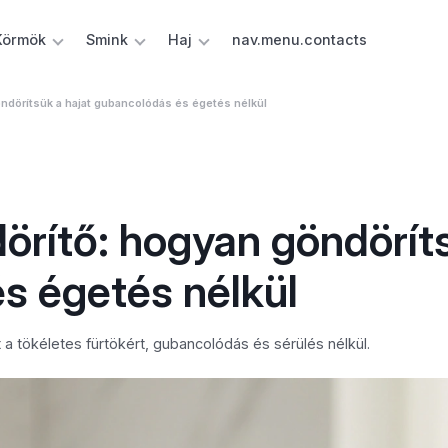
Körmök
Smink
Haj
nav.menu.contacts
ndörítsük a hajat gubancolódás és égetés nélkül
örítő: hogyan göndörít
s égetés nélkül
a tökéletes fürtökért, gubancolódás és sérülés nélkül.