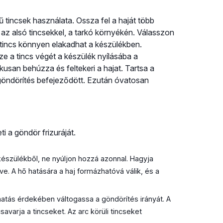
tincsek használata. Ossza fel a haját több
t az alsó tincsekkel, a tarkó környékén. Válasszon
b tincs könnyen elakadhat a készülékben.
ze a tincs végét a készülék nyílásába a
usan behúzza és feltekeri a hajat. Tartsa a
 göndörítés befejeződött. Ezután óvatosan
 a göndör frizuráját.
 készülékből, ne nyúljon hozzá azonnal. Hagyja
ve. A hő hatására a haj formázhatóvá válik, és a
tás érdekében váltogassa a göndörítés irányát. A
avarja a tincseket. Az arc körüli tincseket