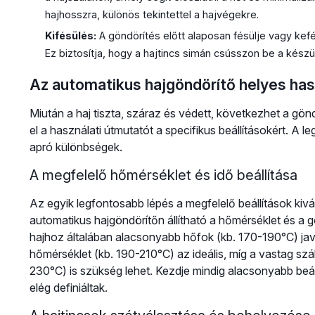
hajhosszra, különös tekintettel a hajvégekre.
Kifésülés:
A göndörítés előtt alaposan fésülje vagy kef
Ez biztosítja, hogy a hajtincs simán csússzon be a kész
Az automatikus hajgöndörítő helyes has
Miután a haj tiszta, száraz és védett, következhet a gön
el a használati útmutatót a specifikus beállításokért. A 
apró különbségek.
A megfelelő hőmérséklet és idő beállítása
Az egyik legfontosabb lépés a megfelelő beállítások kiv
automatikus hajgöndörítőn állítható a hőmérséklet és a gö
hajhoz általában alacsonyabb hőfok (kb. 170-190°C) ja
hőmérséklet (kb. 190-210°C) az ideális, míg a vastag sz
230°C) is szükség lehet. Kezdje mindig alacsonyabb beáll
elég definiáltak.