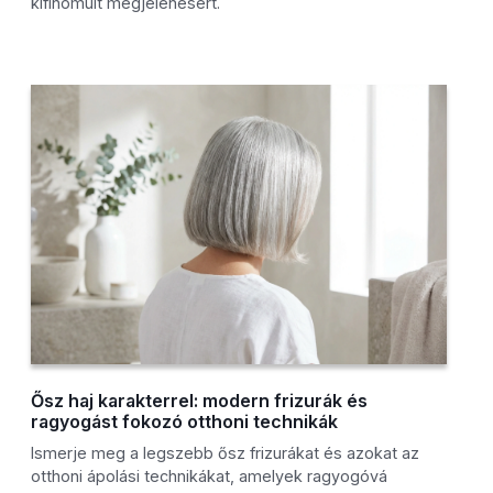
kifinomult megjelenésért.
Ősz haj karakterrel: modern frizurák és
ragyogást fokozó otthoni technikák
Ismerje meg a legszebb ősz frizurákat és azokat az
otthoni ápolási technikákat, amelyek ragyogóvá