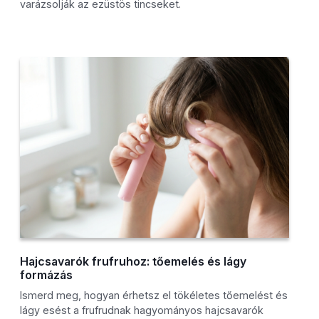
varázsolják az ezüstös tincseket.
Hajcsavarók frufruhoz: tőemelés és lágy
formázás
Ismerd meg, hogyan érhetsz el tökéletes tőemelést és
lágy esést a frufrudnak hagyományos hajcsavarók