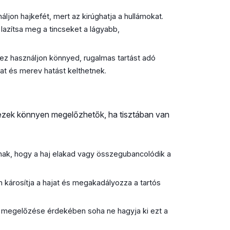
áljon hajkefét, mert az kirúghatja a hullámokat.
 lazítsa meg a tincseket a lágyabb,
hez használjon könnyed, rugalmas tartást adó
jat és merev hatást kelthetnek.
 ezek könnyen megelőzhetők, ha tisztában van
nak, hogy a haj elakad vagy összegubancolódik a
 károsítja a hajat és megakadályozza a tartós
 megelőzése érdekében soha ne hagyja ki ezt a