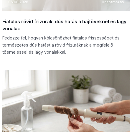
06.08.2026
Hajformázás
Fiatalos rövid frizurák: dús hatás a hajtöveknél és lágy
vonalak
Fedezze fel, hogyan kölcsönözhet fiatalos frissességet és
természetes dús hatást a rövid frizuráknak a megfelelő
tőemeléssel és lágy vonalakkal.