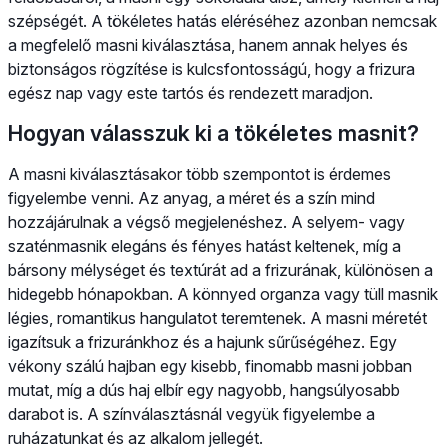
szépségét. A tökéletes hatás eléréséhez azonban nemcsak
a megfelelő masni kiválasztása, hanem annak helyes és
biztonságos rögzítése is kulcsfontosságú, hogy a frizura
egész nap vagy este tartós és rendezett maradjon.
Hogyan válasszuk ki a tökéletes masnit?
A masni kiválasztásakor több szempontot is érdemes
figyelembe venni. Az anyag, a méret és a szín mind
hozzájárulnak a végső megjelenéshez. A selyem- vagy
szaténmasnik elegáns és fényes hatást keltenek, míg a
bársony mélységet és textúrát ad a frizurának, különösen a
hidegebb hónapokban. A könnyed organza vagy tüll masnik
légies, romantikus hangulatot teremtenek. A masni méretét
igazítsuk a frizuránkhoz és a hajunk sűrűségéhez. Egy
vékony szálú hajban egy kisebb, finomabb masni jobban
mutat, míg a dús haj elbír egy nagyobb, hangsúlyosabb
darabot is. A színválasztásnál vegyük figyelembe a
ruházatunkat és az alkalom jellegét.