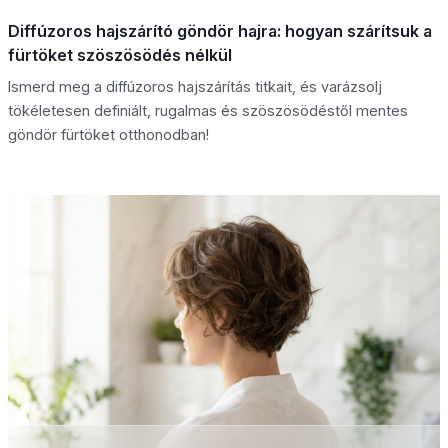
Diffúzoros hajszárító göndör hajra: hogyan szárítsuk a
fürtöket szöszösödés nélkül
Ismerd meg a diffúzoros hajszárítás titkait, és varázsolj
tökéletesen definiált, rugalmas és szöszösödéstől mentes
göndör fürtöket otthonodban!