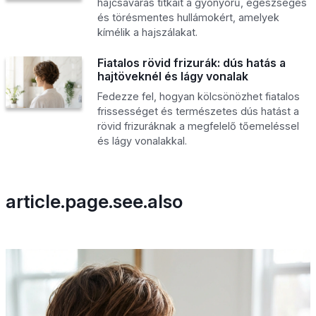
hajcsavarás titkait a gyönyörű, egészséges
és törésmentes hullámokért, amelyek
kímélik a hajszálakat.
Fiatalos rövid frizurák: dús hatás a
hajtöveknél és lágy vonalak
Fedezze fel, hogyan kölcsönözhet fiatalos
frissességet és természetes dús hatást a
rövid frizuráknak a megfelelő tőemeléssel
és lágy vonalakkal.
article.page.see.also