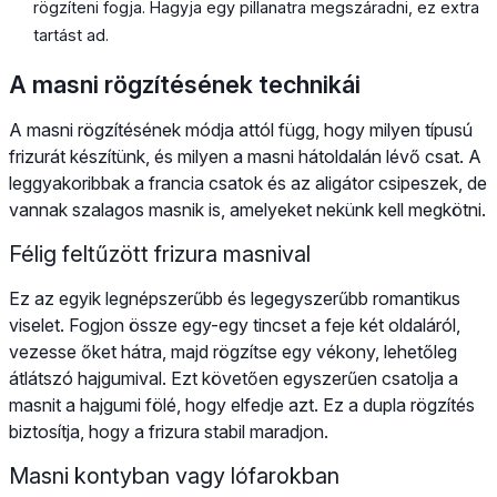
rögzíteni fogja. Hagyja egy pillanatra megszáradni, ez extra
tartást ad.
A masni rögzítésének technikái
A masni rögzítésének módja attól függ, hogy milyen típusú
frizurát készítünk, és milyen a masni hátoldalán lévő csat. A
leggyakoribbak a francia csatok és az aligátor csipeszek, de
vannak szalagos masnik is, amelyeket nekünk kell megkötni.
Félig feltűzött frizura masnival
Ez az egyik legnépszerűbb és legegyszerűbb romantikus
viselet. Fogjon össze egy-egy tincset a feje két oldaláról,
vezesse őket hátra, majd rögzítse egy vékony, lehetőleg
átlátszó hajgumival. Ezt követően egyszerűen csatolja a
masnit a hajgumi fölé, hogy elfedje azt. Ez a dupla rögzítés
biztosítja, hogy a frizura stabil maradjon.
Masni kontyban vagy lófarokban