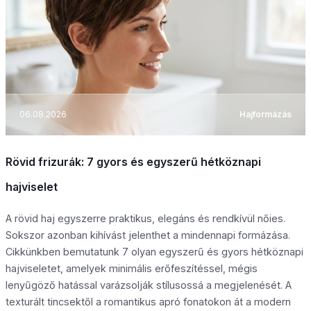
06.08.2026
Hajformázás
Rövid frizurák: 7 gyors és egyszerű hétköznapi
hajviselet
A rövid haj egyszerre praktikus, elegáns és rendkívül nőies.
Sokszor azonban kihívást jelenthet a mindennapi formázása.
Cikkünkben bemutatunk 7 olyan egyszerű és gyors hétköznapi
hajviseletet, amelyek minimális erőfeszítéssel, mégis
lenyűgöző hatással varázsolják stílusossá a megjelenését. A
texturált tincsektől a romantikus apró fonatokon át a modern