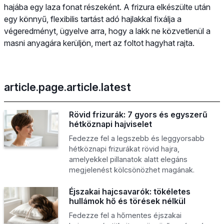
hajába egy laza fonat részeként. A frizura elkészülte után
egy könnyű, flexibilis tartást adó hajlakkal fixálja a
végeredményt, ügyelve arra, hogy a lakk ne közvetlenül a
masni anyagára kerüljön, mert az foltot hagyhat rajta.
article.page.article.latest
Rövid frizurák: 7 gyors és egyszerű
hétköznapi hajviselet
Fedezze fel a legszebb és leggyorsabb
hétköznapi frizurákat rövid hajra,
amelyekkel pillanatok alatt elegáns
megjelenést kölcsönözhet magának.
Éjszakai hajcsavarók: tökéletes
hullámok hő és törések nélkül
Fedezze fel a hőmentes éjszakai