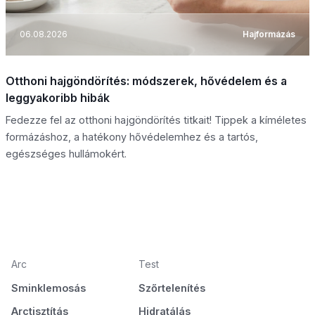
06.08.2026
Hajformázás
Otthoni hajgöndörítés: módszerek, hővédelem és a
leggyakoribb hibák
Fedezze fel az otthoni hajgöndörítés titkait! Tippek a kíméletes
formázáshoz, a hatékony hővédelemhez és a tartós,
egészséges hullámokért.
Arc
Test
Sminklemosás
Szőrtelenítés
Arctisztítás
Hidratálás