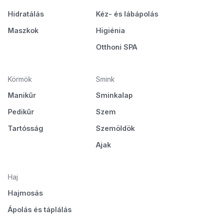
Hidratálás
Kéz- és lábápolás
Maszkok
Higiénia
Otthoni SPA
Körmök
Smink
Manikűr
Sminkalap
Pedikűr
Szem
Tartósság
Szemöldök
Ajak
Haj
Hajmosás
Ápolás és táplálás