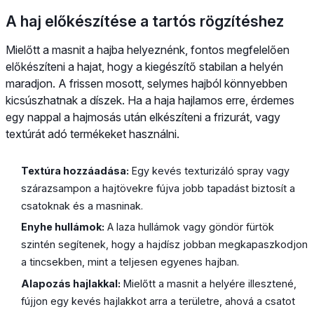
A haj előkészítése a tartós rögzítéshez
Mielőtt a masnit a hajba helyeznénk, fontos megfelelően
előkészíteni a hajat, hogy a kiegészítő stabilan a helyén
maradjon. A frissen mosott, selymes hajból könnyebben
kicsúszhatnak a díszek. Ha a haja hajlamos erre, érdemes
egy nappal a hajmosás után elkészíteni a frizurát, vagy
textúrát adó termékeket használni.
Textúra hozzáadása:
Egy kevés texturizáló spray vagy
szárazsampon a hajtövekre fújva jobb tapadást biztosít a
csatoknak és a masninak.
Enyhe hullámok:
A laza hullámok vagy göndör fürtök
szintén segítenek, hogy a hajdísz jobban megkapaszkodjon
a tincsekben, mint a teljesen egyenes hajban.
Alapozás hajlakkal:
Mielőtt a masnit a helyére illesztené,
fújjon egy kevés hajlakkot arra a területre, ahová a csatot