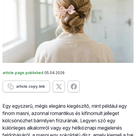
article.page.published
05.04.2026
article.copy.link
Egy egyszerű, mégis elegáns kiegészítő, mint például egy
finom masni, azonnal romantikus és kifinomult jelleget
kölcsönözhet bármilyen frizurának. Legyen szó egy
különleges alkalomról vagy egy hétköznapi megjelenés
feldobásáról, a masni egy sokoldalú dísz, amely kiemeli a haj