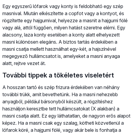
Egy egyszerű lófarok vagy konty is feldobható egy szép
masnival. Miután elkészítette a copfot vagy a kontyot, és
rögzítette egy hajgumival, helyezze a masnit a hajgumi fölé
vagy alá, attól függően, milyen hatást szeretne elérni. Egy
alacsony, laza konty esetében a konty alatt elhelyezett
masni különösen elegáns. A biztos tartás érdekében a
masni csatja mellett használhat egy-két, a hajszínével
megegyező hullámcsatot is, amelyeket a masni anyaga
alatt, rejtve vezet át.
További tippek a tökéletes viseletért
A hosszan tartó és szép frizura érdekében van néhány
további trükk, amit bevethetünk. Ha a masni nehezebb
anyagból, például bársonyból készült, a rögzítéshez
használjon keresztbe tett hullámcsatokat (X alakban) a
masni csatja alatt. Ez egy láthatatlan, de nagyon erős alapot
képez. Ha a masni csak egy szalag, kötheti közvetlenül a
lófarok köré, a hajgumi fölé, vagy akár bele is fonhatja a