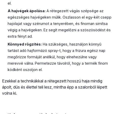
el.
A hajvégek ápolása:
A rétegezett vágás szépsége az
egészséges hajvégeken múlik. Oszlasson el egy-két csepp
hajolajat vagy szérumot a tenyerében, és finoman simítsa
végig a hajvégeken. Ez segít megelőzni a szöszösödést és
extra fényt ad.
Könnyed rögzítés:
Ha szükséges, használjon könnyű
tartást adó hajformázó spray-t, hogy a frizura egész nap
megőrizze formáját anélkül, hogy elnehezülne vagy
merevvé válna. Permetezze távolról, hogy a termék finom
ködként oszoljon el.
Ezekkel a technikákkal a rétegezett hosszú haja mindig
ápolt, dús és élettel teli lesz, mintha épp a szalonból lépett
volna ki.