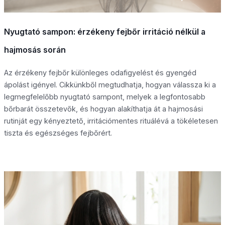
Nyugtató sampon: érzékeny fejbőr irritáció nélkül a
hajmosás során
Az érzékeny fejbőr különleges odafigyelést és gyengéd
ápolást igényel. Cikkünkből megtudhatja, hogyan válassza ki a
legmegfelelőbb nyugtató sampont, melyek a legfontosabb
bőrbarát összetevők, és hogyan alakíthatja át a hajmosási
rutinját egy kényeztető, irritációmentes rituálévá a tökéletesen
tiszta és egészséges fejbőrért.