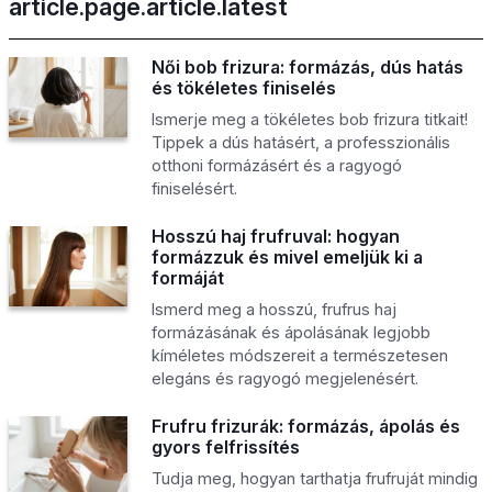
article.page.article.latest
Női bob frizura: formázás, dús hatás
és tökéletes finiselés
Ismerje meg a tökéletes bob frizura titkait!
Tippek a dús hatásért, a professzionális
otthoni formázásért és a ragyogó
finiselésért.
Hosszú haj frufruval: hogyan
formázzuk és mivel emeljük ki a
formáját
Ismerd meg a hosszú, frufrus haj
formázásának és ápolásának legjobb
kíméletes módszereit a természetesen
elegáns és ragyogó megjelenésért.
Frufru frizurák: formázás, ápolás és
gyors felfrissítés
Tudja meg, hogyan tarthatja frufruját mindig