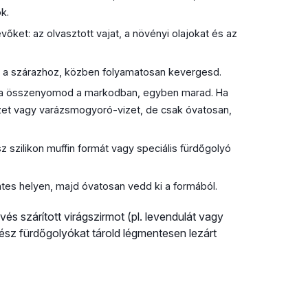
k.
ket: az olvasztott vajat, a növényi olajokat és az
 a szárazhoz, közben folyamatosan kevergesd.
 ha összenyomod a markodban, egyben marad. Ha
vizet vagy varázsmogyoró-vizet, de csak óvatosan,
szilikon muffin formát vagy speciális fürdőgolyó
tes helyen, majd óvatosan vedd ki a formából.
s szárított virágszirmot (pl. levendulát vagy
ész fürdőgolyókat tárold légmentesen lezárt