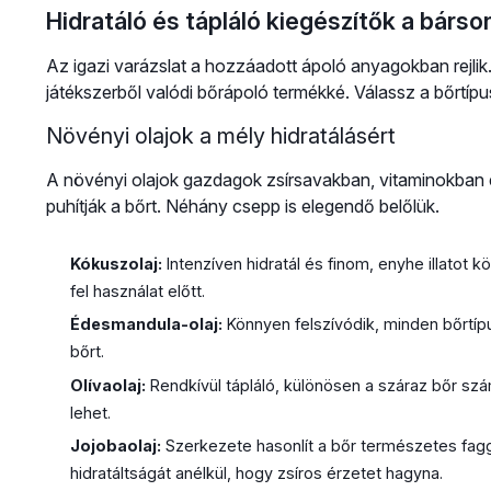
Hidratáló és tápláló kiegészítők a bárso
Az igazi varázslat a hozzáadott ápoló anyagokban rejli
játékszerből valódi bőrápoló termékké. Válassz a bőrtíp
Növényi olajok a mély hidratálásért
A növényi olajok gazdagok zsírsavakban, vitaminokban é
puhítják a bőrt. Néhány csepp is elegendő belőlük.
Kókuszolaj:
Intenzíven hidratál és finom, enyhe illatot kö
fel használat előtt.
Édesmandula-olaj:
Könnyen felszívódik, minden bőrtípu
bőrt.
Olívaolaj:
Rendkívül tápláló, különösen a száraz bőr számá
lehet.
Jojobaolaj:
Szerkezete hasonlít a bőr természetes fagg
hidratáltságát anélkül, hogy zsíros érzetet hagyna.