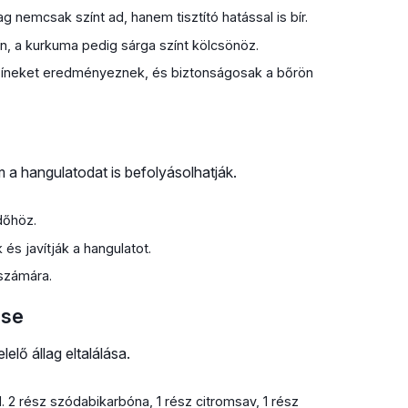
 nemcsak színt ad, hanem tisztító hatással is bír.
ín, a kurkuma pedig sárga színt kölcsönöz.
zíneket eredményeznek, és biztonságosak a bőrön
m a hangulatodat is befolyásolhatják.
dőhöz.
 és javítják a hangulatot.
számára.
ése
lő állag eltalálása.
 2 rész szódabikarbóna, 1 rész citromsav, 1 rész