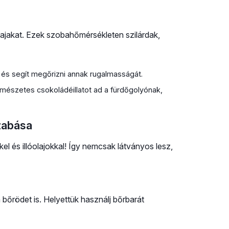
ajakat. Ezek szobahőmérsékleten szilárdak,
t, és segít megőrizni annak rugalmasságát.
mészetes csokoládéillatot ad a fürdőgolyónak,
szabása
 és illóolajokkal! Így nemcsak látványos lesz,
 bőrödet is. Helyettük használj bőrbarát