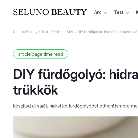
Arc
Test
Seluno Beauty
Test
Otthoni SPA
DIY fürdőgolyó: hidratáló összetevő
article.page.time.read
DIY fürdőgolyó: hidr
trükkök
Készítsd el saját, hidratáló fürdőgolyódat otthon! Ismerd 