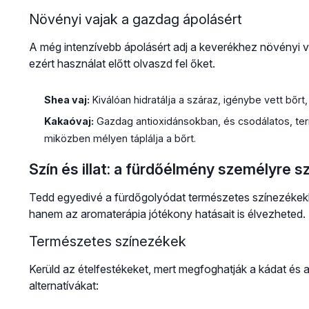
Növényi vajak a gazdag ápolásért
A még intenzívebb ápolásért adj a keverékhez növényi v
ezért használat előtt olvaszd fel őket.
Shea vaj:
Kiválóan hidratálja a száraz, igénybe vett bőr
Kakaóvaj:
Gazdag antioxidánsokban, és csodálatos, ter
miközben mélyen táplálja a bőrt.
Szín és illat: a fürdőélmény személyre 
Tedd egyedivé a fürdőgolyódat természetes színezékekkel
hanem az aromaterápia jótékony hatásait is élvezheted.
Természetes színezékek
Kerüld az ételfestékeket, mert megfoghatják a kádat és a
alternatívákat: