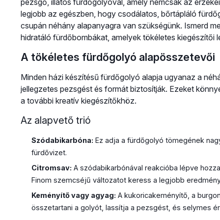
pezsgő, illatos fürdőgolyóval, amely nemcsak az érzékei
legjobb az egészben, hogy csodálatos, bőrtápláló fürdő
csupán néhány alapanyagra van szükségünk. Ismerd meg
hidratáló fürdőbombákat, amelyek tökéletes kiegészítői l
A tökéletes fürdőgolyó alapösszetevői
Minden házi készítésű fürdőgolyó alapja ugyanaz a néh
jellegzetes pezsgést és formát biztosítják. Ezeket kön
a további kreatív kiegészítőkhöz.
Az alapvető trió
Szódabikarbóna:
Ez adja a fürdőgolyó tömegének nagy 
fürdővizet.
Citromsav:
A szódabikarbónával reakcióba lépve hozza l
Finom szemcséjű változatot keress a legjobb eredmén
Keményítő vagy agyag:
A kukoricakeményítő, a burgon
összetartani a golyót, lassítja a pezsgést, és selymes é