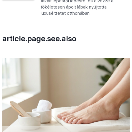
titkait lépésről lépésre, és élvezze a
tökéletesen ápolt lábak nyújtotta
luxusérzetet otthonában.
article.page.see.also