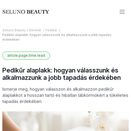
Seluno Beauty
Körmök
Pedikűr
Pedikűr alaplakk: hogyan válasszunk és alkalmazzunk a jobb tapadás
érdekében
article.page.time.read
Pedikűr alaplakk: hogyan válasszunk és
alkalmazzunk a jobb tapadás érdekében
Ismerje meg, hogyan válasszon és alkalmazzon pedikűr
alaplakkot a hosszan tartó és hibátlan lábkörmökért a tökéletes
tapadás érdekében.