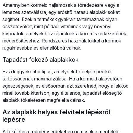
Amennyiben körmeid hajlamosak a töredezésre vagy a
lemezes szétválásra, egy erősítő hatású alaplakk sokat
segíthet. Ezek a termékek gyakran tartalmaznak olyan
összetevőket, mint például vitaminok vagy növényi
kivonatok, amelyek hozzájárulnak a köröm szerkezetének
megerősítéséhez. Rendszeres használatukkal a körmök
rugalmasabbá és ellenállóbbá válnak.
Tapadást fokozó alaplakkok
Ez a leggyakoribb típus, amelynek fő célja a pedikűr
tartósságának maximalizálása. Ha a körmeid alapvetően
egészségesek, és elsősorban azt szeretnéd, hogy a lakkod
minél tovább kitartson, egy általános, tapadást elősegítő
alaplakk tökéletesen megfelel a célnak.
Az alaplakk helyes felvitele lépésről
lépésre
A tökéletes eredmény érdekében nemcsak a megfelelő