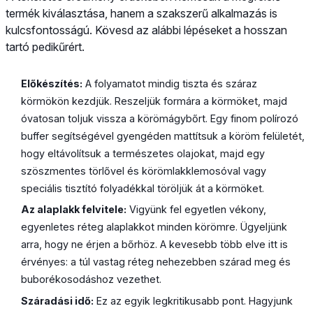
termék kiválasztása, hanem a szakszerű alkalmazás is
kulcsfontosságú. Kövesd az alábbi lépéseket a hosszan
tartó pedikűrért.
Előkészítés:
A folyamatot mindig tiszta és száraz
körmökön kezdjük. Reszeljük formára a körmöket, majd
óvatosan toljuk vissza a körömágybőrt. Egy finom polírozó
buffer segítségével gyengéden mattítsuk a köröm felületét,
hogy eltávolítsuk a természetes olajokat, majd egy
szöszmentes törlővel és körömlakklemosóval vagy
speciális tisztító folyadékkal töröljük át a körmöket.
Az alaplakk felvitele:
Vigyünk fel egyetlen vékony,
egyenletes réteg alaplakkot minden körömre. Ügyeljünk
arra, hogy ne érjen a bőrhöz. A kevesebb több elve itt is
érvényes: a túl vastag réteg nehezebben szárad meg és
buborékosodáshoz vezethet.
Száradási idő:
Ez az egyik legkritikusabb pont. Hagyjunk