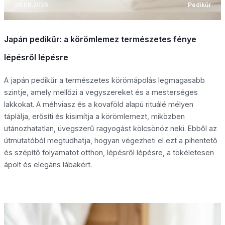
08.08.2026
Pedikűr
Japán pedikűr: a körömlemez természetes fénye
lépésről lépésre
A japán pedikűr a természetes körömápolás legmagasabb
szintje, amely mellőzi a vegyszereket és a mesterséges
lakkokat. A méhviasz és a kovaföld alapú rituálé mélyen
táplálja, erősíti és kisimítja a körömlemezt, miközben
utánozhatatlan, üvegszerű ragyogást kölcsönöz neki. Ebből az
útmutatóból megtudhatja, hogyan végezheti el ezt a pihentető
és szépítő folyamatot otthon, lépésről lépésre, a tökéletesen
ápolt és elegáns lábakért.