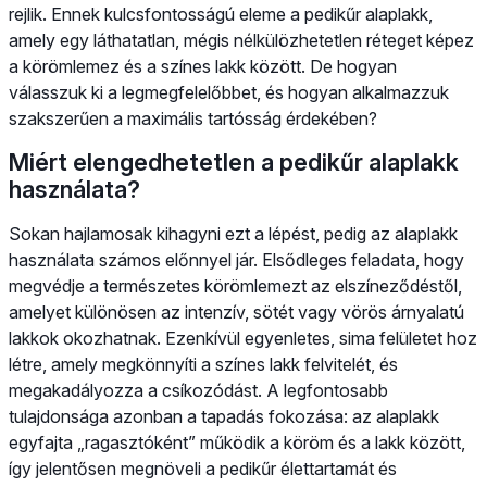
rejlik. Ennek kulcsfontosságú eleme a pedikűr alaplakk,
amely egy láthatatlan, mégis nélkülözhetetlen réteget képez
a körömlemez és a színes lakk között. De hogyan
válasszuk ki a legmegfelelőbbet, és hogyan alkalmazzuk
szakszerűen a maximális tartósság érdekében?
Miért elengedhetetlen a pedikűr alaplakk
használata?
Sokan hajlamosak kihagyni ezt a lépést, pedig az alaplakk
használata számos előnnyel jár. Elsődleges feladata, hogy
megvédje a természetes körömlemezt az elszíneződéstől,
amelyet különösen az intenzív, sötét vagy vörös árnyalatú
lakkok okozhatnak. Ezenkívül egyenletes, sima felületet hoz
létre, amely megkönnyíti a színes lakk felvitelét, és
megakadályozza a csíkozódást. A legfontosabb
tulajdonsága azonban a tapadás fokozása: az alaplakk
egyfajta „ragasztóként” működik a köröm és a lakk között,
így jelentősen megnöveli a pedikűr élettartamát és