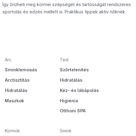
Így őrizheti meg körmei szépségét és tartósságát rendszeres
sportolás és edzés mellett is. Praktikus tippek aktív nőknek.
Arc
Test
Sminklemosás
Szőrtelenítés
Arctisztítás
Hidratálás
Hidratálás
Kéz- és lábápolás
Maszkok
Higiénia
Otthoni SPA
Körmök
Smink