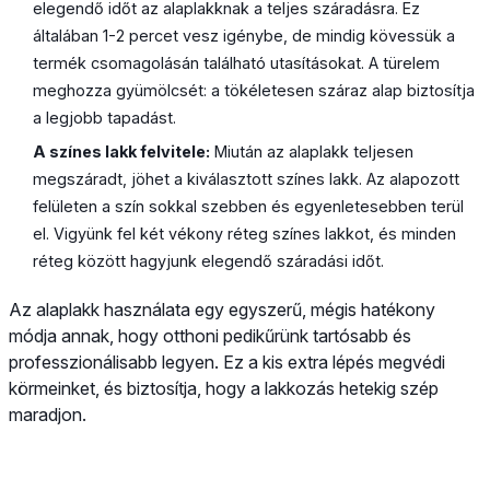
elegendő időt az alaplakknak a teljes száradásra. Ez
általában 1-2 percet vesz igénybe, de mindig kövessük a
termék csomagolásán található utasításokat. A türelem
meghozza gyümölcsét: a tökéletesen száraz alap biztosítja
a legjobb tapadást.
A színes lakk felvitele:
Miután az alaplakk teljesen
megszáradt, jöhet a kiválasztott színes lakk. Az alapozott
felületen a szín sokkal szebben és egyenletesebben terül
el. Vigyünk fel két vékony réteg színes lakkot, és minden
réteg között hagyjunk elegendő száradási időt.
Az alaplakk használata egy egyszerű, mégis hatékony
módja annak, hogy otthoni pedikűrünk tartósabb és
professzionálisabb legyen. Ez a kis extra lépés megvédi
körmeinket, és biztosítja, hogy a lakkozás hetekig szép
maradjon.