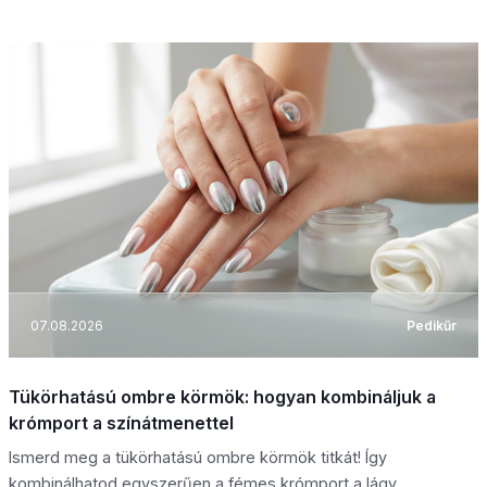
07.08.2026
Pedikűr
Tükörhatású ombre körmök: hogyan kombináljuk a
krómport a színátmenettel
Ismerd meg a tükörhatású ombre körmök titkát! Így
kombinálhatod egyszerűen a fémes krómport a lágy