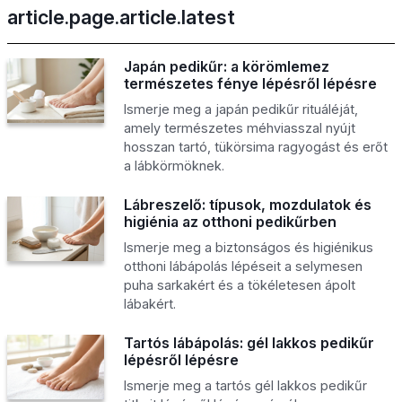
article.page.article.latest
Japán pedikűr: a körömlemez
természetes fénye lépésről lépésre
Ismerje meg a japán pedikűr rituáléját,
amely természetes méhviasszal nyújt
hosszan tartó, tükörsima ragyogást és erőt
a lábkörmöknek.
Lábreszelő: típusok, mozdulatok és
higiénia az otthoni pedikűrben
Ismerje meg a biztonságos és higiénikus
otthoni lábápolás lépéseit a selymesen
puha sarkakért és a tökéletesen ápolt
lábakért.
Tartós lábápolás: gél lakkos pedikűr
lépésről lépésre
Ismerje meg a tartós gél lakkos pedikűr