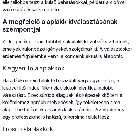
ellenállóbbá teszi a külső behatásokkal, például a cipővel
való súrlódással szemben.
A megfelelő alaplakk kiválasztásának
szempontjai
A drogériák polcain többféle alaplakk közül választhatunk,
amelyek különböző igényeket szolgálnak ki. A választáskor
érdemes figyelembe venni a körmeink aktuális állapotát.
Kiegyenlítő alaplakkok
Ha a lábkörmeid felülete barázdált vagy egyenetlen, a
kiegyenlítő (ridge-filler) alaplakkok jelentik a legjobb
választást. Ezek sűrűbb állagúak, és képesek kitölteni a
körömlemez apróbb mélyedéseit, így tökéletesen sima
alapot biztosítanak a színes lakk számára. Az eredmény
egy professzionális hatású, tükörsima felület lesz.
Erősítő alaplakkok