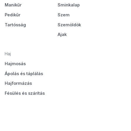
Manikűr
Sminkalap
Pedikűr
Szem
Tartósság
Szemöldök
Ajak
Haj
Hajmosás
Ápolás és táplálás
Hajformázás
Fésülés és szárítás