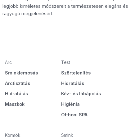
legjobb kíméletes módszereit a természetesen elegáns és
ragyogó megjelenésért.
Arc
Test
Sminklemosás
Szőrtelenítés
Arctisztítás
Hidratálás
Hidratálás
Kéz- és lábápolás
Maszkok
Higiénia
Otthoni SPA
Körmök
Smink