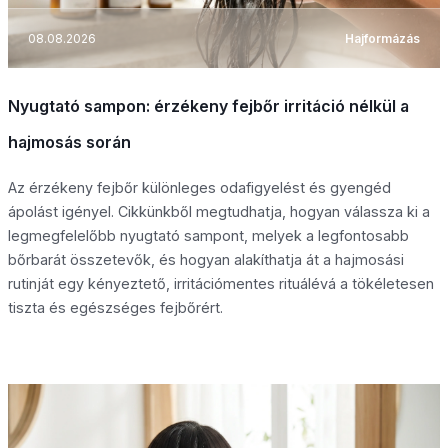
08.08.2026
Hajformázás
Nyugtató sampon: érzékeny fejbőr irritáció nélkül a
hajmosás során
Az érzékeny fejbőr különleges odafigyelést és gyengéd
ápolást igényel. Cikkünkből megtudhatja, hogyan válassza ki a
legmegfelelőbb nyugtató sampont, melyek a legfontosabb
bőrbarát összetevők, és hogyan alakíthatja át a hajmosási
rutinját egy kényeztető, irritációmentes rituálévá a tökéletesen
tiszta és egészséges fejbőrért.