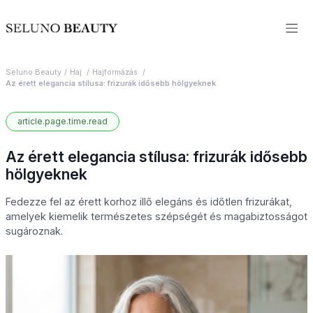
Seluno Beauty
Haj
Hajformázás
Az érett elegancia stílusa: frizurák idősebb hölgyeknek
article.page.time.read
Az érett elegancia stílusa: frizurák idősebb
hölgyeknek
Fedezze fel az érett korhoz illő elegáns és időtlen frizurákat,
amelyek kiemelik természetes szépségét és magabiztosságot
sugároznak.