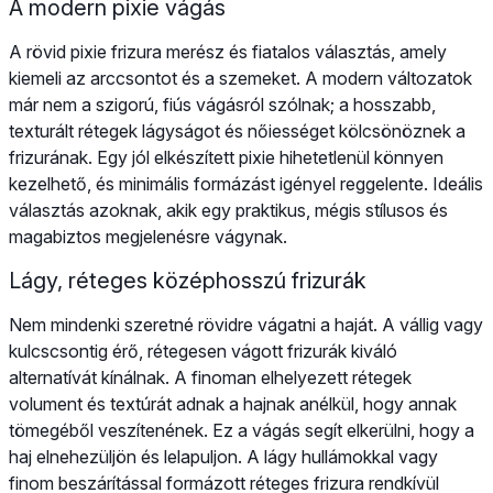
A modern pixie vágás
A rövid pixie frizura merész és fiatalos választás, amely
kiemeli az arccsontot és a szemeket. A modern változatok
már nem a szigorú, fiús vágásról szólnak; a hosszabb,
texturált rétegek lágyságot és nőiességet kölcsönöznek a
frizurának. Egy jól elkészített pixie hihetetlenül könnyen
kezelhető, és minimális formázást igényel reggelente. Ideális
választás azoknak, akik egy praktikus, mégis stílusos és
magabiztos megjelenésre vágynak.
Lágy, réteges középhosszú frizurák
Nem mindenki szeretné rövidre vágatni a haját. A vállig vagy
kulcscsontig érő, rétegesen vágott frizurák kiváló
alternatívát kínálnak. A finoman elhelyezett rétegek
volument és textúrát adnak a hajnak anélkül, hogy annak
tömegéből veszítenének. Ez a vágás segít elkerülni, hogy a
haj elnehezüljön és lelapuljon. A lágy hullámokkal vagy
finom beszárítással formázott réteges frizura rendkívül