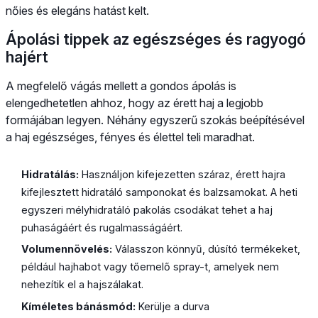
nőies és elegáns hatást kelt.
Ápolási tippek az egészséges és ragyogó
hajért
A megfelelő vágás mellett a gondos ápolás is
elengedhetetlen ahhoz, hogy az érett haj a legjobb
formájában legyen. Néhány egyszerű szokás beépítésével
a haj egészséges, fényes és élettel teli maradhat.
Hidratálás:
Használjon kifejezetten száraz, érett hajra
kifejlesztett hidratáló samponokat és balzsamokat. A heti
egyszeri mélyhidratáló pakolás csodákat tehet a haj
puhaságáért és rugalmasságáért.
Volumennövelés:
Válasszon könnyű, dúsító termékeket,
például hajhabot vagy tőemelő spray-t, amelyek nem
nehezítik el a hajszálakat.
Kíméletes bánásmód:
Kerülje a durva