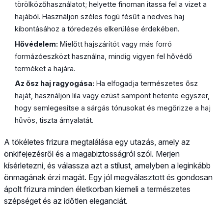
törölközőhasználatot; helyette finoman itassa fel a vizet a
hajából. Használjon széles fogú fésűt a nedves haj
kibontásához a töredezés elkerülése érdekében.
Hővédelem:
Mielőtt hajszárítót vagy más forró
formázóeszközt használna, mindig vigyen fel hővédő
terméket a hajára.
Az ősz haj ragyogása:
Ha elfogadja természetes ősz
haját, használjon lila vagy ezüst sampont hetente egyszer,
hogy semlegesítse a sárgás tónusokat és megőrizze a haj
hűvös, tiszta árnyalatát.
A tökéletes frizura megtalálása egy utazás, amely az
önkifejezésről és a magabiztosságról szól. Merjen
kísérletezni, és válassza azt a stílust, amelyben a leginkább
önmagának érzi magát. Egy jól megválasztott és gondosan
ápolt frizura minden életkorban kiemeli a természetes
szépséget és az időtlen eleganciát.