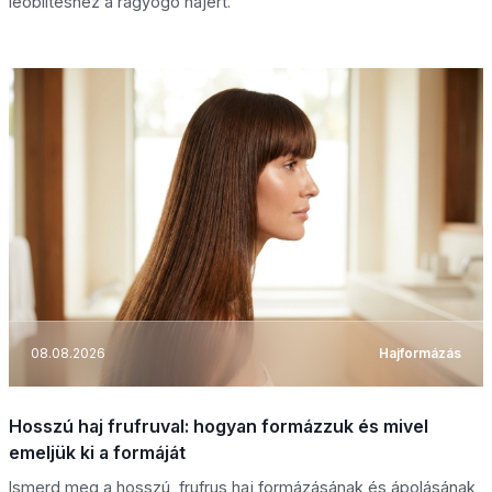
leöblítéshez a ragyogó hajért.
08.08.2026
Hajformázás
Hosszú haj frufruval: hogyan formázzuk és mivel
emeljük ki a formáját
Ismerd meg a hosszú, frufrus haj formázásának és ápolásának