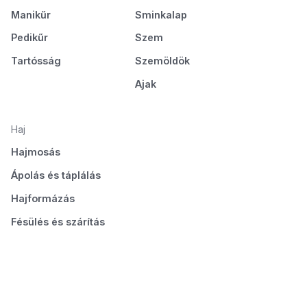
Manikűr
Sminkalap
Pedikűr
Szem
Tartósság
Szemöldök
Ajak
Haj
Hajmosás
Ápolás és táplálás
Hajformázás
Fésülés és szárítás