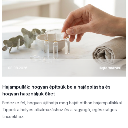
08.08.2026
Hajformázás
Hajampullák: hogyan építsük be a hajápolásba és
hogyan használjuk őket
Fedezze fel, hogyan újíthatja meg haját otthon hajampullákkal.
Tippek a helyes alkalmazáshoz és a ragyogó, egészséges
tincsekhez.