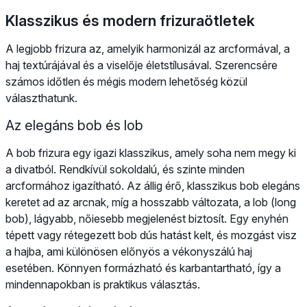
Klasszikus és modern frizuraötletek
A legjobb frizura az, amelyik harmonizál az arcformával, a
haj textúrájával és a viselője életstílusával. Szerencsére
számos időtlen és mégis modern lehetőség közül
választhatunk.
Az elegáns bob és lob
A bob frizura egy igazi klasszikus, amely soha nem megy ki
a divatból. Rendkívül sokoldalú, és szinte minden
arcformához igazítható. Az állig érő, klasszikus bob elegáns
keretet ad az arcnak, míg a hosszabb változata, a lob (long
bob), lágyabb, nőiesebb megjelenést biztosít. Egy enyhén
tépett vagy rétegezett bob dús hatást kelt, és mozgást visz
a hajba, ami különösen előnyös a vékonyszálú haj
esetében. Könnyen formázható és karbantartható, így a
mindennapokban is praktikus választás.