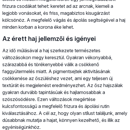
frizura csodákat tehet: keretet ad az arcnak, kiemeli a
legjobb vonásokat, és friss, magabiztos kisugárzást
kölcsönöz. A megfelelő vágás és ápolás segítségével a haj
minden korban a korona éke lehet.
Az érett haj jellemzői és igényei
Az idő múlásával a haj szerkezete természetes
változásokon megy keresztül. Gyakran vékonyabbá,
szárazabbá és törékenyebbé válik a csökkenő
faggyútermelés miatt. A pigmentsejtek aktivitásának
csökkenése az őszüléshez vezet, ami egy teljesen új
textúrát és megjelenést eredményezhet. Az ősz hajszálak
gyakran durvább tapintásúak és hajlamosabbak a
szöszösödésre. Ezen változások megértése
kulcsfontosságú a megfelelő frizura és ápolási rutin
kiválasztásához. A cél az, hogy olyan stílust találjunk, amely
dúsabbnak mutatja a hajat, könnyen kezelhető, és illik az
egyéniségünkhöz.