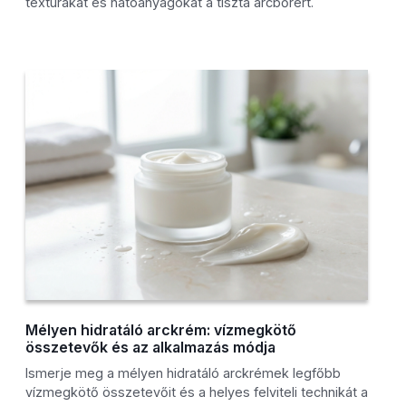
textúrákat és hatóanyagokat a tiszta arcbőrért.
Mélyen hidratáló arckrém: vízmegkötő
összetevők és az alkalmazás módja
Ismerje meg a mélyen hidratáló arckrémek legfőbb
vízmegkötő összetevőit és a helyes felviteli technikát a