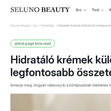
Arc
Test
Seluno Beauty
Arc
Hidratálás
Hidratáló krémek különböző bőrtípusok
article.page.time.read
Hidratáló krémek kül
legfontosabb összet
Ismerje meg, hogyan válassza ki a bőrtípusának tökéletes 