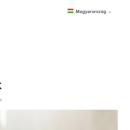
Magyarország
k
n.