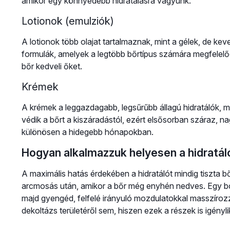
amikor egy könnyedebb hidratálásra vágyunk.
Lotionok (emulziók)
A lotionok több olajat tartalmaznak, mint a gélek, de ke
formulák, amelyek a legtöbb bőrtípus számára megfelelő
bőr kedveli őket.
Krémek
A krémek a leggazdagabb, legsűrűbb állagú hidratálók, m
védik a bőrt a kiszáradástól, ezért elsősorban száraz, n
különösen a hidegebb hónapokban.
Hogyan alkalmazzuk helyesen a hidratá
A maximális hatás érdekében a hidratálót mindig tiszta bő
arcmosás után, amikor a bőr még enyhén nedves. Egy b
majd gyengéd, felfelé irányuló mozdulatokkal masszíro
dekoltázs területéről sem, hiszen ezek a részek is igény