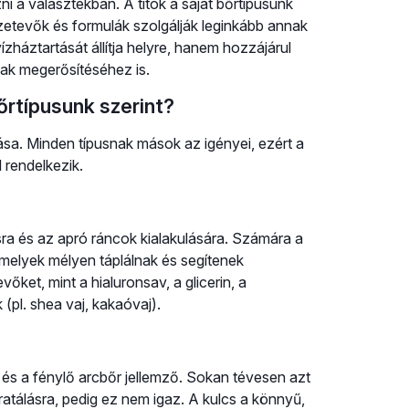
i a választékban. A titok a saját bőrtípusunk
zetevők és formulák szolgálják leginkább annak
ízháztartását állítja helyre, hanem hozzájárul
ak megerősítéséhez is.
őrtípusunk szerint?
sa. Minden típusnak mások az igényei, ezért a
 rendelkezik.
ra és az apró ráncok kialakulására. Számára a
amelyek mélyen táplálnak és segítenek
őket, mint a hialuronsav, a glicerin, a
(pl. shea vaj, kakaóvaj).
 és a fénylő arcbőr jellemző. Sokan tévesen azt
atálásra, pedig ez nem igaz. A kulcs a könnyű,