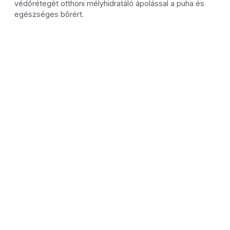
védőrétegét otthoni mélyhidratáló ápolással a puha és
egészséges bőrért.