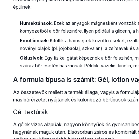
épülnek:
Humektánsok:
Ezek az anyagok mágnesként vonzzák a 
környezetből a bőr felszínére. Ilyen például a glicerin, a 
Emolliensek:
Kitöltik a hámsejtek közötti réseket, ezáltal
növényi olajok (pl. jojobaolaj, szkvalán), a zsírsavak és 
Okluzívok:
Egy fizikai gátat képeznek a bőr felszínén, 
száraz bőr esetén hasznosak. Példák: vazelin, lanolin, m
A formula típusa is számít: Gél, lotion 
Az összetevők mellett a termék állaga, vagyis a formul
más bőrérzetet nyújtanak és különböző bőrtípusok számá
Gél textúrák
A gélek vizes alapúak, nagyon könnyűek és gyorsan besz
hagynának maguk után. Elsősorban zsíros és kombinált bő