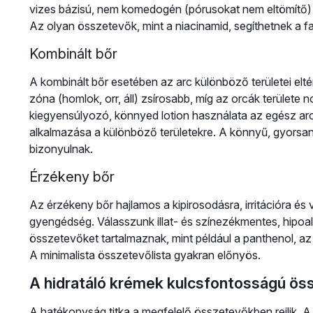
vizes bázisú, nem komedogén (pórusokat nem eltömítő) f
Az olyan összetevők, mint a niacinamid, segíthetnek a
Kombinált bőr
A kombinált bőr esetében az arc különböző területei elt
zóna (homlok, orr, áll) zsírosabb, míg az orcák területe 
kiegyensúlyozó, könnyed lotion használata az egész ar
alkalmazása a különböző területekre. A könnyű, gyorsan
bizonyulnak.
Érzékeny bőr
Az érzékeny bőr hajlamos a kipirosodásra, irritációra és
gyengédség. Válasszunk illat- és színezékmentes, hipoa
összetevőket tartalmaznak, mint például a panthenol, az a
A minimalista összetevőlista gyakran előnyös.
A hidratáló krémek kulcsfontosságú ös
A hatékonyság titka a megfelelő összetevőkben rejlik. A