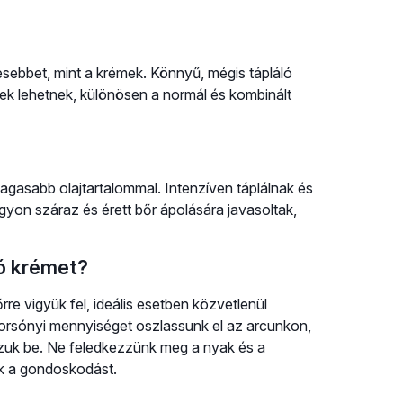
vesebbet, mint a krémek. Könnyű, mégis tápláló
ek lehetnek, különösen a normál és kombinált
agasabb olajtartalommal. Intenzíven táplálnak és
agyon száraz és érett bőr ápolására javasoltak,
ló krémet?
rre vigyük fel, ideális esetben közvetlenül
orsónyi mennyiséget oszlassunk el az arcunkon,
zzuk be. Ne feledkezzünk meg a nyak és a
lik a gondoskodást.