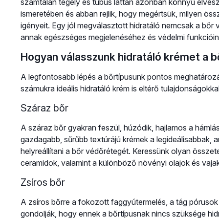
számtalan tégely és tubus láttán azonban könnyű elveszn
ismeretében és abban rejlik, hogy megértsük, milyen öss
igényeit. Egy jól megválasztott hidratáló nemcsak a bőr v
annak egészséges megjelenéséhez és védelmi funkcióin
Hogyan válasszunk hidratáló krémet a b
A legfontosabb lépés a bőrtípusunk pontos meghatározá
számukra ideális hidratáló krém is eltérő tulajdonságokkal
Száraz bőr
A száraz bőr gyakran feszül, húzódik, hajlamos a hámlás
gazdagabb, sűrűbb textúrájú krémek a legideálisabbak, 
helyreállítani a bőr védőrétegét. Keressünk olyan összetev
ceramidok, valamint a különböző növényi olajok és vajak 
Zsíros bőr
A zsíros bőrre a fokozott faggyútermelés, a tág pórusok
gondolják, hogy ennek a bőrtípusnak nincs szüksége hidr