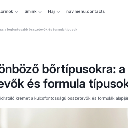
Körmök
Smink
Haj
nav.menu.contacts
ra: a legfontosabb összetevők és formula típusok
önböző bőrtípusokra: a
evők és formula típuso
hidratáló krémet a kulcsfontosságú összetevők és formulák alapjá