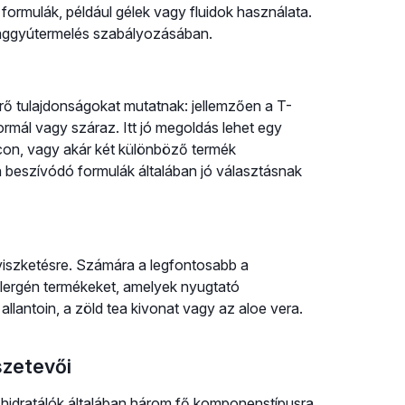
ormulák, például gélek vagy fluidok használata.
 faggyútermelés szabályozásában.
érő tulajdonságokat mutatnak: jellemzően a T-
normál vagy száraz. Itt jó megoldás lehet egy
con, vagy akár két különböző termék
 beszívódó formulák általában jó választásnak
 viszketésre. Számára a legfontosabb a
llergén termékeket, amelyek nyugtató
llantoin, a zöld tea kivonat vagy az aloe vera.
szetevői
 hidratálók általában három fő komponenstípusra