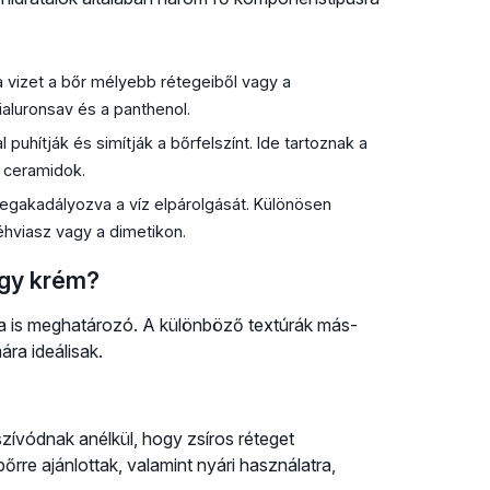
vizet a bőr mélyebb rétegeiből vagy a
hialuronsav és a panthenol.
 puhítják és simítják a bőrfelszínt. Ide tartoznak a
a ceramidok.
megakadályozva a víz elpárolgását. Különösen
éhviasz vagy a dimetikon.
vagy krém?
ája is meghatározó. A különböző textúrák más-
ra ideálisak.
ívódnak anélkül, hogy zsíros réteget
rre ajánlottak, valamint nyári használatra,