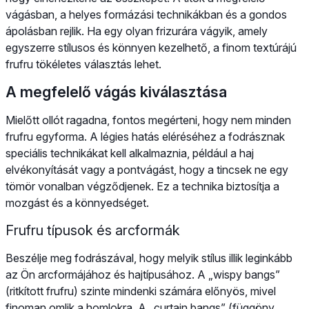
vágásban, a helyes formázási technikákban és a gondos
ápolásban rejlik. Ha egy olyan frizurára vágyik, amely
egyszerre stílusos és könnyen kezelhető, a finom textúrájú
frufru tökéletes választás lehet.
A megfelelő vágás kiválasztása
Mielőtt ollót ragadna, fontos megérteni, hogy nem minden
frufru egyforma. A légies hatás eléréséhez a fodrásznak
speciális technikákat kell alkalmaznia, például a haj
elvékonyítását vagy a pontvágást, hogy a tincsek ne egy
tömör vonalban végződjenek. Ez a technika biztosítja a
mozgást és a könnyedséget.
Frufru típusok és arcformák
Beszélje meg fodrászával, hogy melyik stílus illik leginkább
az Ön arcformájához és hajtípusához. A „wispy bangs”
(ritkított frufru) szinte mindenki számára előnyös, mivel
finoman omlik a homlokra. A „curtain bangs” (függöny