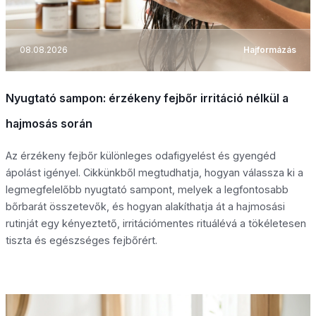
08.08.2026
Hajformázás
Nyugtató sampon: érzékeny fejbőr irritáció nélkül a
hajmosás során
Az érzékeny fejbőr különleges odafigyelést és gyengéd
ápolást igényel. Cikkünkből megtudhatja, hogyan válassza ki a
legmegfelelőbb nyugtató sampont, melyek a legfontosabb
bőrbarát összetevők, és hogyan alakíthatja át a hajmosási
rutinját egy kényeztető, irritációmentes rituálévá a tökéletesen
tiszta és egészséges fejbőrért.