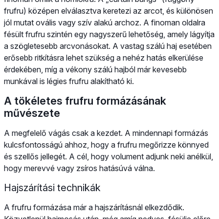
frufru) középen elválasztva keretezi az arcot, és különösen
jól mutat ovális vagy szív alakú archoz. A finoman oldalra
fésült frufru szintén egy nagyszerű lehetőség, amely lágyítja
a szögletesebb arcvonásokat. A vastag szálú haj esetében
erősebb ritkításra lehet szükség a nehéz hatás elkerülése
érdekében, míg a vékony szálú hajból már kevesebb
munkával is légies frufru alakítható ki.
A tökéletes frufru formázásának
művészete
A megfelelő vágás csak a kezdet. A mindennapi formázás
kulcsfontosságú ahhoz, hogy a frufru megőrizze könnyed
és szellős jellegét. A cél, hogy volument adjunk neki anélkül,
hogy merevvé vagy zsíros hatásúvá válna.
Hajszárítási technikák
A frufru formázása már a hajszárításnál elkezdődik.
Közvetlenül hajmosás után, még amíg nedves, fésülje előre