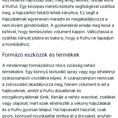
a frufrut. Egy közepes méretű körkefe segítségével szárítsa
meg, a hajszárítót felülről lefelé irányítva. Ez segít a
hajszálaknak egyenesen maradni és megakadályozza a
nem kívánt göndörödést. A gyökereknél emelje meg kissé a
kefével, hogy természetes volument kapjon. Változtassa a
szárítás irányát jobbra és balra is, hogy a frufru ne tapadjon
a homlokához.
Formázó eszközök és termékek
A mindennapi formázáshoz nincs szükség nehéz
termékekre. Egy könnyű texturáló spray vagy egy leheletnyi
szárazsampon csodákra képes. A szárazsampon nemcsak
a zsírosodást akadályozza meg, hanem volument is ad a
hajtöveknek, amitől a frufru dúsabbnak és
mozgékonyabbnak tűnik. Kerülje a nehéz waxokat, zseléket
vagy olajokat, mert ezek elnehezítik a vékony hajszálakat
és a frufru gyorsan lelapul. Ha hajvasalót használ, csak
gyors, könnyed mozdulattal simítsa át a tincseket, enyhén