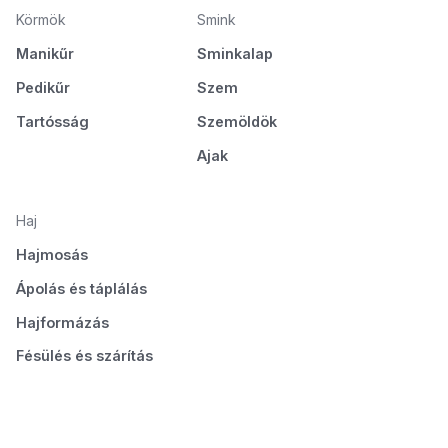
Körmök
Smink
Manikűr
Sminkalap
Pedikűr
Szem
Tartósság
Szemöldök
Ajak
Haj
Hajmosás
Ápolás és táplálás
Hajformázás
Fésülés és szárítás