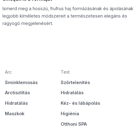
Ismerd meg a hosszú, frufrus haj formázásának és ápolásának
legjobb kíméletes módszereit a természetesen elegáns és
ragyogó megjelenésért.
Arc
Test
Sminklemosás
Szőrtelenítés
Arctisztítás
Hidratálás
Hidratálás
Kéz- és lábápolás
Maszkok
Higiénia
Otthoni SPA