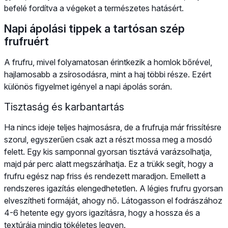
befelé fordítva a végeket a természetes hatásért.
Napi ápolási tippek a tartósan szép
frufruért
A frufru, mivel folyamatosan érintkezik a homlok bőrével,
hajlamosabb a zsírosodásra, mint a haj többi része. Ezért
különös figyelmet igényel a napi ápolás során.
Tisztaság és karbantartás
Ha nincs ideje teljes hajmosásra, de a frufruja már frissítésre
szorul, egyszerűen csak azt a részt mossa meg a mosdó
felett. Egy kis samponnal gyorsan tisztává varázsolhatja,
majd pár perc alatt megszáríhatja. Ez a trükk segít, hogy a
frufru egész nap friss és rendezett maradjon. Emellett a
rendszeres igazítás elengedhetetlen. A légies frufru gyorsan
elveszítheti formáját, ahogy nő. Látogasson el fodrászához
4-6 hetente egy gyors igazításra, hogy a hossza és a
textúrája mindig tökéletes legyen.