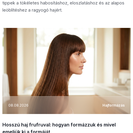
tippek a tökéletes habosításhoz, eloszlatáshoz és az alapos
leöblítéshez a ragyogó hajért.
08.08.2026
Hajformázás
Hosszú haj frufruval: hogyan formázzuk és mivel
emeljük ki a formáját