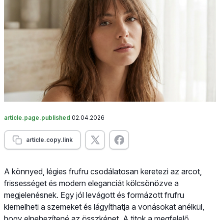
article.page.published
02.04.2026
article.copy.link
A könnyed, légies frufru csodálatosan keretezi az arcot,
frissességet és modern eleganciát kölcsönözve a
megjelenésnek. Egy jól levágott és formázott frufru
kiemelheti a szemeket és lágyíthatja a vonásokat anélkül,
hogy elnehezítené az összképet. A titok a megfelelő