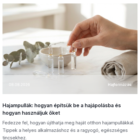
08.08.2026
Hajformázás
Hajampullák: hogyan építsük be a hajápolásba és
hogyan használjuk őket
Fedezze fel, hogyan újíthatja meg haját otthon hajampullákkal.
Tippek a helyes alkalmazáshoz és a ragyogó, egészséges
tincsekhez.