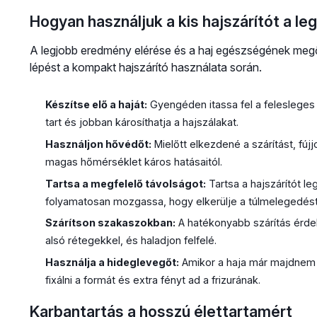
Hogyan használjuk a kis hajszárítót a 
A legjobb eredmény elérése és a haj egészségének me
lépést a kompakt hajszárító használata során.
Készítse elő a haját:
Gyengéden itassa fel a felesleges 
tart és jobban károsíthatja a hajszálakat.
Használjon hővédőt:
Mielőtt elkezdené a szárítást, fú
magas hőmérséklet káros hatásaitól.
Tartsa a megfelelő távolságot:
Tartsa a hajszárítót le
folyamatosan mozgassa, hogy elkerülje a túlmelegedést 
Szárítson szakaszokban:
A hatékonyabb szárítás érdek
alsó rétegekkel, és haladjon felfelé.
Használja a hideglevegőt:
Amikor a haja már majdnem t
fixálni a formát és extra fényt ad a frizurának.
Karbantartás a hosszú élettartamért