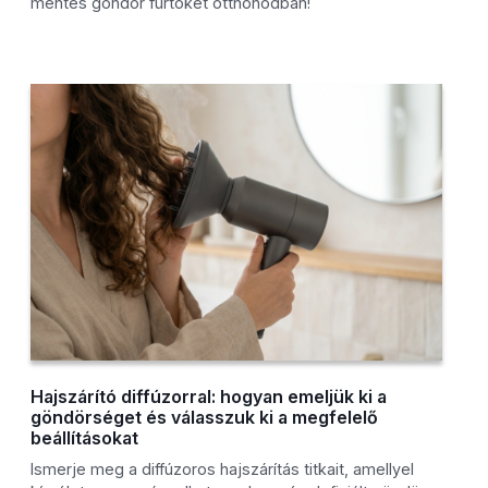
mentes göndör fürtöket otthonodban!
Hajszárító diffúzorral: hogyan emeljük ki a
göndörséget és válasszuk ki a megfelelő
beállításokat
Ismerje meg a diffúzoros hajszárítás titkait, amellyel