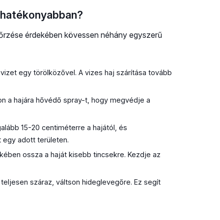
leghatékonyabban?
gőrzése érdekében kövessen néhány egyszerű
vizet egy törölközővel. A vizes haj szárítása tovább
jjon a hajára hővédő spray-t, hogy megvédje a
galább 15-20 centiméterre a hajától, és
egy adott területen.
ében ossza a haját kisebb tincsekre. Kezdje az
eljesen száraz, váltson hideglevegőre. Ez segít