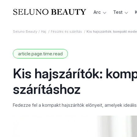
Arc
Test
Seluno Beauty
Haj
Fésülés és szárítás
Kis hajszárítók: kompakt mode
article.page.time.read
Kis hajszárítók: kom
szárításhoz
Fedezze fel a kompakt hajszárítók előnyeit, amelyek ideál