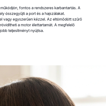
működjön, fontos a rendszeres karbantartás. A
ly összegyűjti a port és a hajszálakat.
vel vagy egyszerűen kézzel. Az eltömődött szűrő
rövidítheti a motor élettartamát. A megfelelő
gjobb teljesítményt nyújtsa.