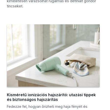
kíméletesen varázsolhat rugalmas és definiált göndör
tincseket.
Kisméretű ionizációs hajszárító: utazási tippek
és biztonságos hajszárítás
Fedezze fel, hogyan őrizheti meg haja fényét és