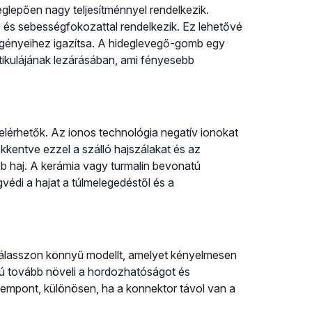
glepően nagy teljesítménnyel rendelkezik.
- és sebességfokozattal rendelkezik. Ez lehetővé
i igényeihez igazítsa. A hideglevegő-gomb egy
kutikulájának lezárásában, ami fényesebb
 elérhetők. Az ionos technológia negatív ionokat
sökkentve ezzel a szálló hajszálakat és az
b haj. A kerámia vagy turmalin bevonatú
védi a hajat a túlmelegedéstől és a
Válasszon könnyű modellt, amelyet kényelmesen
yú tovább növeli a hordozhatóságot és
zempont, különösen, ha a konnektor távol van a