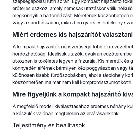
szépségápolási rutin során. Egy kompakt hajszárító tökél
erőteljes eszköz, amely nemcsak utazáskor válik nélkü
megkönnyíti a hajformázást. Méretének köszönhetően mi
vagy a sporttáskában, miközben gyors és hatékony szárít
Miért érdemes kis hajszárítót választan
A kompakt hajszárítók népszerűsége több okra vezethet
hordozhatóság. Ideálisak utazók, gyakran edzőterembe j
útközben is tökéletes legyen a frizurája. Kis méretük é
könnyedén elférnek bármilyen kézipoggyászban vagy tásk
különösen kisebb fürdőszobákban, ahol a tárolóhely korl
köszönhetően ma már nem kell kompromisszumot kötni a 
Mire figyeljünk a kompakt hajszárító ki
A megfelelő modell kiválasztásához érdemes néhány ku
a készülék valóban megfeleljen az elvárásainknak.
Teljesítmény és beállítások