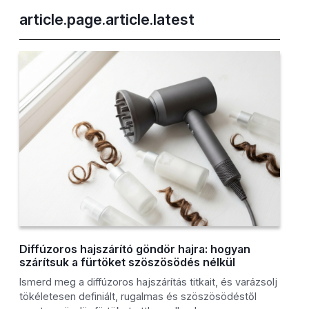
article.page.article.latest
Diffúzoros hajszárító göndör hajra: hogyan
szárítsuk a fürtöket szöszösödés nélkül
Ismerd meg a diffúzoros hajszárítás titkait, és varázsolj
tökéletesen definiált, rugalmas és szöszösödéstől