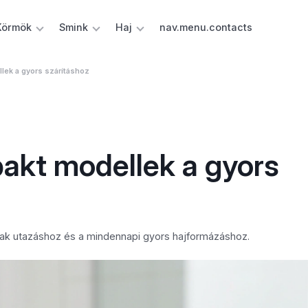
Körmök
Smink
Haj
nav.menu.contacts
llek a gyors szárításhoz
pakt modellek a gyors
isak utazáshoz és a mindennapi gyors hajformázáshoz.