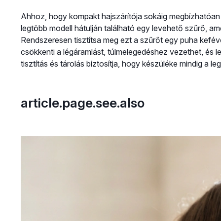
Ahhoz, hogy kompakt hajszárítója sokáig megbízhatóan 
legtöbb modell hátulján található egy levehető szűrő, ame
Rendszeresen tisztítsa meg ezt a szűrőt egy puha kefé
csökkenti a légáramlást, túlmelegedéshez vezethet, és le
tisztítás és tárolás biztosítja, hogy készüléke mindig a le
article.page.see.also