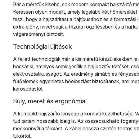
Bár a méretük kisebb, sok modern kompakt hajszárító me
Keressen olyan modellt, amely legalább két hőmérséklet
teszi, hogy a hajszárítást a hajtípusához és a formázás
extra előny, mivel segít a frizura rögzítésében és a haj 
végeredményt biztosít.
Technológiai újítások
A fejlett technológiák már a kis méretű készülékekben is
bocsát ki, amelyek semlegesítik a haj pozitív töltését, c
elektrosztatikusságot. Az eredmény simább és fényeseb
fűtőelemek egyenletes hőeloszlást biztosítanak, ami meg
károsodástól.
Súly, méret és ergonómia
A kompakt hajszárító lényege a könnyű kezelhetőség. 
tud tartani hosszabb ideig is. Az összecsukható fogant
megkönnyíti a tárolást. A kábel hossza szintén fontos s
tükörtől.