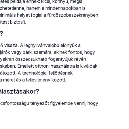
etes példája ennek: kicsi, könnyű, mégis
lözhetetlenné, hanem a mindennapokban is
nimális helyet foglal a fürdőszobaszekrényben
ást biztosít.
i?
ő vissza. A legnyilvánvalóbb előnyük a
árók vagy bárki számára, akinek fontos, hogy
s gyakran összecsukható fogantyújuk révén
ában. Emellett otthoni használatra is kiválóak,
átozott. A technológiai fejlődésnek
méret és a teljesítmény között.
választásakor?
lcsfontosságú tényezőt figyelembe venni, hogy