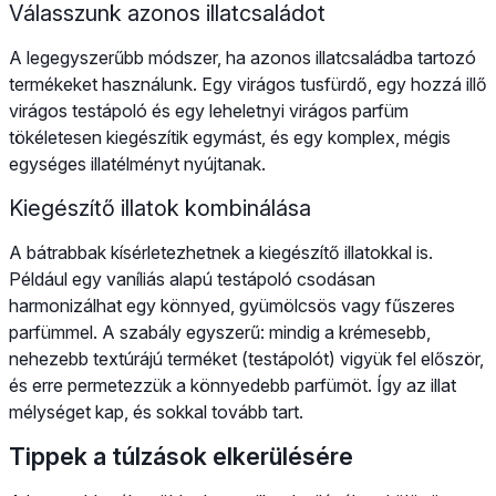
Válasszunk azonos illatcsaládot
A legegyszerűbb módszer, ha azonos illatcsaládba tartozó
termékeket használunk. Egy virágos tusfürdő, egy hozzá illő
virágos testápoló és egy leheletnyi virágos parfüm
tökéletesen kiegészítik egymást, és egy komplex, mégis
egységes illatélményt nyújtanak.
Kiegészítő illatok kombinálása
A bátrabbak kísérletezhetnek a kiegészítő illatokkal is.
Például egy vaníliás alapú testápoló csodásan
harmonizálhat egy könnyed, gyümölcsös vagy fűszeres
parfümmel. A szabály egyszerű: mindig a krémesebb,
nehezebb textúrájú terméket (testápolót) vigyük fel először,
és erre permetezzük a könnyedebb parfümöt. Így az illat
mélységet kap, és sokkal tovább tart.
Tippek a túlzások elkerülésére