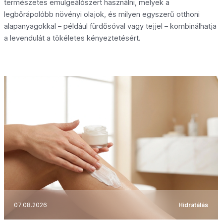
természetes emulgeálószert használni, melyek a
legbőrápolóbb növényi olajok, és milyen egyszerű otthoni
alapanyagokkal – például fürdősóval vagy tejjel – kombinálhatja
a levendulát a tökéletes kényeztetésért.
07.08.2026
Hidratálás