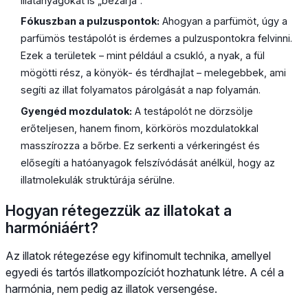
illatanyagokat is „bezárja”.
Fókuszban a pulzuspontok:
Ahogyan a parfümöt, úgy a
parfümös testápolót is érdemes a pulzuspontokra felvinni.
Ezek a területek – mint például a csukló, a nyak, a fül
mögötti rész, a könyök- és térdhajlat – melegebbek, ami
segíti az illat folyamatos párolgását a nap folyamán.
Gyengéd mozdulatok:
A testápolót ne dörzsölje
erőteljesen, hanem finom, körkörös mozdulatokkal
masszírozza a bőrbe. Ez serkenti a vérkeringést és
elősegíti a hatóanyagok felszívódását anélkül, hogy az
illatmolekulák struktúrája sérülne.
Hogyan rétegezzük az illatokat a
harmóniáért?
Az illatok rétegezése egy kifinomult technika, amellyel
egyedi és tartós illatkompozíciót hozhatunk létre. A cél a
harmónia, nem pedig az illatok versengése.