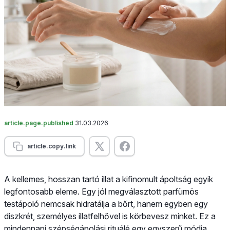
article.page.published
31.03.2026
article.copy.link
A kellemes, hosszan tartó illat a kifinomult ápoltság egyik
legfontosabb eleme. Egy jól megválasztott parfümös
testápoló nemcsak hidratálja a bőrt, hanem egyben egy
diszkrét, személyes illatfelhővel is körbevesz minket. Ez a
mindennapi szépségápolási rituálé egy egyszerű módja