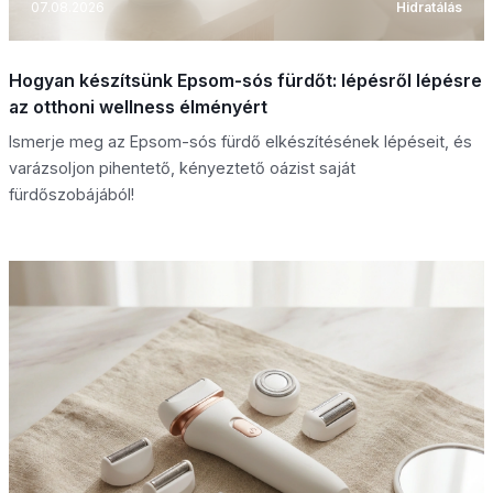
07.08.2026
Hidratálás
Hogyan készítsünk Epsom-sós fürdőt: lépésről lépésre
az otthoni wellness élményért
Ismerje meg az Epsom-sós fürdő elkészítésének lépéseit, és
varázsoljon pihentető, kényeztető oázist saját
fürdőszobájából!