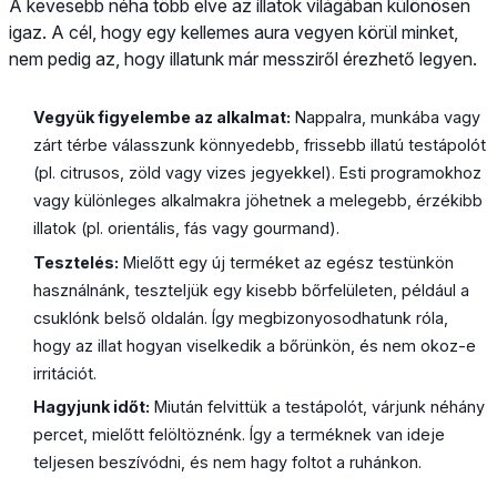
A kevesebb néha több elve az illatok világában különösen
igaz. A cél, hogy egy kellemes aura vegyen körül minket,
nem pedig az, hogy illatunk már messziről érezhető legyen.
Vegyük figyelembe az alkalmat:
Nappalra, munkába vagy
zárt térbe válasszunk könnyedebb, frissebb illatú testápolót
(pl. citrusos, zöld vagy vizes jegyekkel). Esti programokhoz
vagy különleges alkalmakra jöhetnek a melegebb, érzékibb
illatok (pl. orientális, fás vagy gourmand).
Tesztelés:
Mielőtt egy új terméket az egész testünkön
használnánk, teszteljük egy kisebb bőrfelületen, például a
csuklónk belső oldalán. Így megbizonyosodhatunk róla,
hogy az illat hogyan viselkedik a bőrünkön, és nem okoz-e
irritációt.
Hagyjunk időt:
Miután felvittük a testápolót, várjunk néhány
percet, mielőtt felöltöznénk. Így a terméknek van ideje
teljesen beszívódni, és nem hagy foltot a ruhánkon.