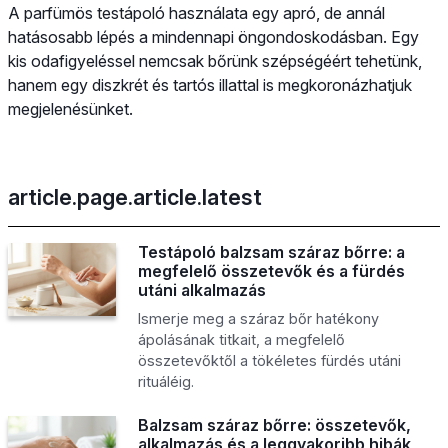
A parfümös testápoló használata egy apró, de annál
hatásosabb lépés a mindennapi öngondoskodásban. Egy
kis odafigyeléssel nemcsak bőrünk szépségéért tehetünk,
hanem egy diszkrét és tartós illattal is megkoronázhatjuk
megjelenésünket.
article.page.article.latest
Testápoló balzsam száraz bőrre: a
megfelelő összetevők és a fürdés
utáni alkalmazás
Ismerje meg a száraz bőr hatékony
ápolásának titkait, a megfelelő
összetevőktől a tökéletes fürdés utáni
rituáléig.
Balzsam száraz bőrre: összetevők,
alkalmazás és a leggyakoribb hibák