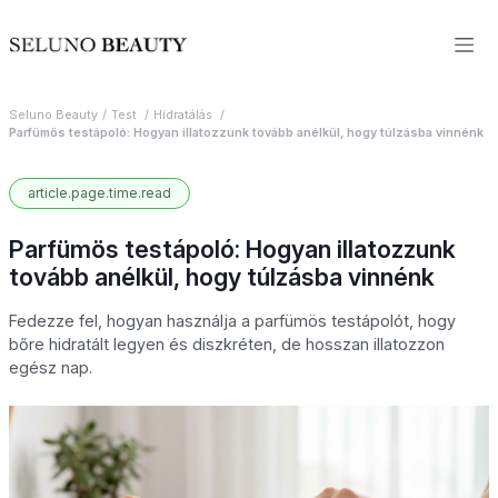
Seluno Beauty
Test
Hidratálás
Parfümös testápoló: Hogyan illatozzunk tovább anélkül, hogy túlzásba vinnénk
article.page.time.read
Parfümös testápoló: Hogyan illatozzunk
tovább anélkül, hogy túlzásba vinnénk
Fedezze fel, hogyan használja a parfümös testápolót, hogy
bőre hidratált legyen és diszkréten, de hosszan illatozzon
egész nap.