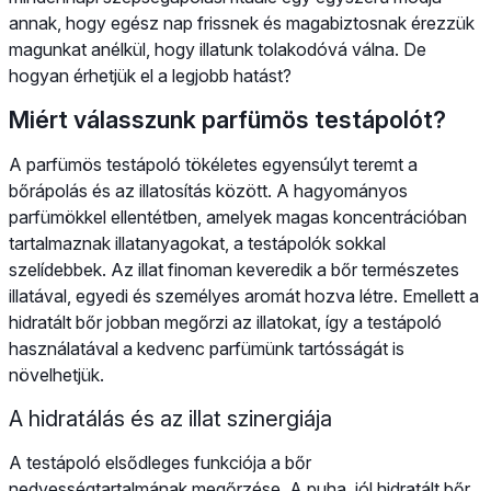
annak, hogy egész nap frissnek és magabiztosnak érezzük
magunkat anélkül, hogy illatunk tolakodóvá válna. De
hogyan érhetjük el a legjobb hatást?
Miért válasszunk parfümös testápolót?
A parfümös testápoló tökéletes egyensúlyt teremt a
bőrápolás és az illatosítás között. A hagyományos
parfümökkel ellentétben, amelyek magas koncentrációban
tartalmaznak illatanyagokat, a testápolók sokkal
szelídebbek. Az illat finoman keveredik a bőr természetes
illatával, egyedi és személyes aromát hozva létre. Emellett a
hidratált bőr jobban megőrzi az illatokat, így a testápoló
használatával a kedvenc parfümünk tartósságát is
növelhetjük.
A hidratálás és az illat szinergiája
A testápoló elsődleges funkciója a bőr
nedvességtartalmának megőrzése. A puha, jól hidratált bőr