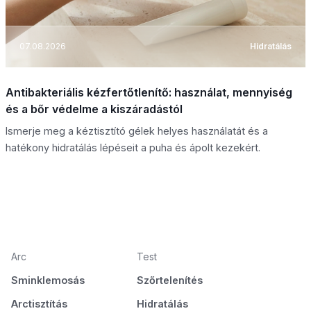
07.08.2026
Hidratálás
Antibakteriális kézfertőtlenítő: használat, mennyiség
és a bőr védelme a kiszáradástól
Ismerje meg a kéztisztító gélek helyes használatát és a
hatékony hidratálás lépéseit a puha és ápolt kezekért.
Arc
Test
Sminklemosás
Szőrtelenítés
Arctisztítás
Hidratálás