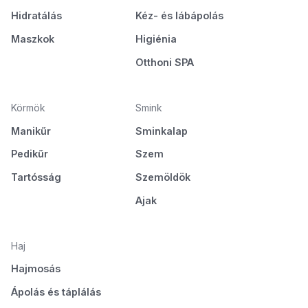
Hidratálás
Kéz- és lábápolás
Maszkok
Higiénia
Otthoni SPA
Körmök
Smink
Manikűr
Sminkalap
Pedikűr
Szem
Tartósság
Szemöldök
Ajak
Haj
Hajmosás
Ápolás és táplálás