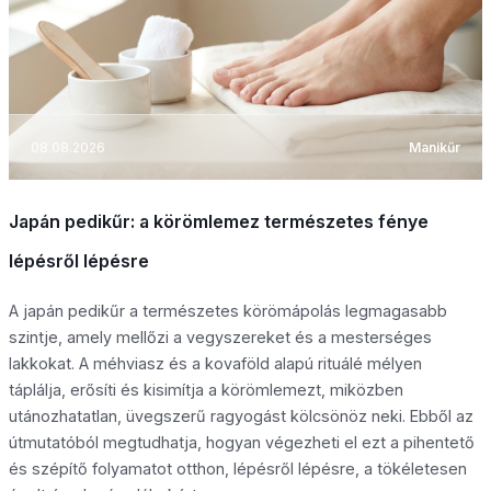
08.08.2026
Manikűr
Japán pedikűr: a körömlemez természetes fénye
lépésről lépésre
A japán pedikűr a természetes körömápolás legmagasabb
szintje, amely mellőzi a vegyszereket és a mesterséges
lakkokat. A méhviasz és a kovaföld alapú rituálé mélyen
táplálja, erősíti és kisimítja a körömlemezt, miközben
utánozhatatlan, üvegszerű ragyogást kölcsönöz neki. Ebből az
útmutatóból megtudhatja, hogyan végezheti el ezt a pihentető
és szépítő folyamatot otthon, lépésről lépésre, a tökéletesen