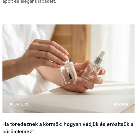
ápolt és elegáns lábakért.
08.08.2026
Manikűr
Ha töredeznek a körmök: hogyan védjük és erősítsük a
körömlemezt