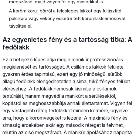
megszárad, majd vigyen fel egy másodikat is.
A köröm körüli bőrről a felesleges lakkot egy fültisztító
pálcikára vagy vékony ecsetre tett körömlakklemosóval
távolítsa el.
Az egyenletes fény és a tartósság titka: A
fedőlakk
Ez a befejező lépés adja meg a manikűr professzionális
megjelenését és tartósságát. A csillámos lakkok felülete
gyakran érdes tapintású, ezért egy jó minőségű, sűrűbb
állagú fedőlakk elengedhetetlen a sima, tükörfényes felület
eléréséhez. A fedőlakk nemcsak kisimítja a csillámok
textúráját, hanem megvédi a manikűrt a sérülésektől,
kopástól és meghosszabbítja annak élettartamát. Vigyen fel
egy vastagabb réteg fedőlakkot minden körmére, ügyelve
arra, hogy a körömvégeket is lezárja. A maximális fény és
simaság érdekében akár egy második réteget is felvihet,
miután az első megszáradt. A manikűr ápolásához naponta