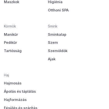
Maszkok
Higiénia
Otthoni SPA
Körmök
Smink
Manikűr
Sminkalap
Pedikűr
Szem
Tartósság
Szemöldök
Ajak
Haj
Hajmosás
Ápolás és táplálás
Hajformázás
Fésülés és szárítás