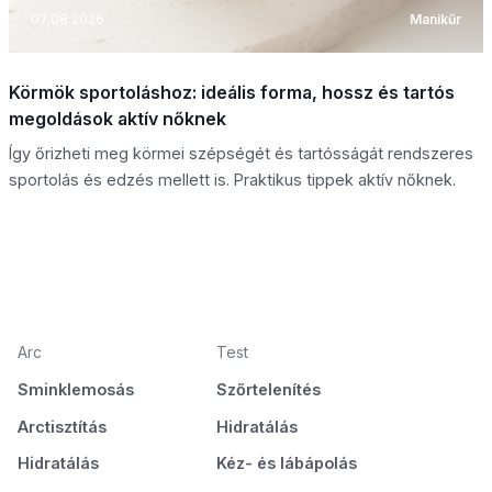
07.08.2026
Manikűr
Körmök sportoláshoz: ideális forma, hossz és tartós
megoldások aktív nőknek
Így őrizheti meg körmei szépségét és tartósságát rendszeres
sportolás és edzés mellett is. Praktikus tippek aktív nőknek.
Arc
Test
Sminklemosás
Szőrtelenítés
Arctisztítás
Hidratálás
Hidratálás
Kéz- és lábápolás