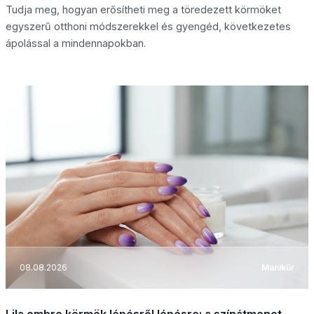
Tudja meg, hogyan erősítheti meg a töredezett körmöket
egyszerű otthoni módszerekkel és gyengéd, következetes
ápolással a mindennapokban.
08.08.2026
Manikűr
Lila ombre körmök lépésről lépésre: a színátmenet