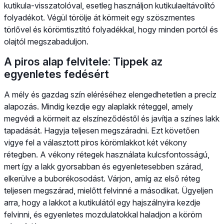
kutikula-visszatolóval, esetleg használjon kutikulaeltávolító
folyadékot. Végül törölje át körmeit egy szöszmentes
törlővel és körömtisztító folyadékkal, hogy minden portól és
olajtól megszabaduljon.
A piros alap felvitele: Tippek az
egyenletes fedésért
A mély és gazdag szín eléréséhez elengedhetetlen a precíz
alapozás. Mindig kezdje egy alaplakk réteggel, amely
megvédi a körmeit az elszíneződéstől és javítja a színes lakk
tapadását. Hagyja teljesen megszáradni. Ezt követően
vigye fel a választott piros körömlakkot két vékony
rétegben. A vékony rétegek használata kulcsfontosságú,
mert így a lakk gyorsabban és egyenletesebben szárad,
elkerülve a buborékosodást. Várjon, amíg az első réteg
teljesen megszárad, mielőtt felvinné a másodikat. Ügyeljen
arra, hogy a lakkot a kutikulától egy hajszálnyira kezdje
felvinni, és egyenletes mozdulatokkal haladjon a köröm