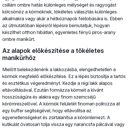
csillám ombre hatás különleges mélységet és ragyogást
kölcsönöz a körmöknek, tökéletes választás különleges
alkalmakra vagy akár a hétköznapok feldobására is. Ebben
az útmutatóban lépésről lépésre bemutatjuk, hogyan
készíthet otthon hibátlan, egyenletes fényű piros-arany
ombre manikűrt.
Az alapok előkészítése a tökéletes
manikűrhöz
Mielőtt belekezdenénk a lakkozásba, elengedhetetlen a
körmök megfelelő előkészítése. Ez a lépés biztosítja a tartós
és esztétikus végeredményt. Kezdje a régi lakk alapos
eltávolításával. Ezután formázza körmeit a kívánt
hosszúságúra és alakra egy finom szemcséjű
körömreszelővel. A körmök felületét finoman polírozza át
egy buffer segítségével, hogy eltávolítsa az
egyenetlenségeket és zsírtalanítsa a körömlemezt. A
kutikulát óvatosan tolja vissza egy narancsfa pálcával vagy