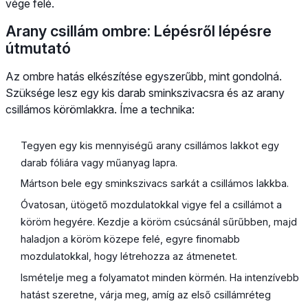
vége felé.
Arany csillám ombre: Lépésről lépésre
útmutató
Az ombre hatás elkészítése egyszerűbb, mint gondolná.
Szüksége lesz egy kis darab sminkszivacsra és az arany
csillámos körömlakkra. Íme a technika:
Tegyen egy kis mennyiségű arany csillámos lakkot egy
darab fóliára vagy műanyag lapra.
Mártson bele egy sminkszivacs sarkát a csillámos lakkba.
Óvatosan, ütögető mozdulatokkal vigye fel a csillámot a
köröm hegyére. Kezdje a köröm csúcsánál sűrűbben, majd
haladjon a köröm közepe felé, egyre finomabb
mozdulatokkal, hogy létrehozza az átmenetet.
Ismételje meg a folyamatot minden körmén. Ha intenzívebb
hatást szeretne, várja meg, amíg az első csillámréteg