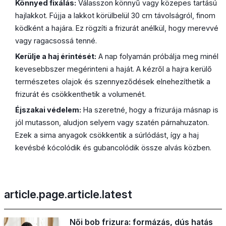
Könnyed fixálás:
Válasszon könnyű vagy közepes tartású
hajlakkot. Fújja a lakkot körülbelül 30 cm távolságról, finom
ködként a hajára. Ez rögzíti a frizurát anélkül, hogy merevvé
vagy ragacsossá tenné.
Kerülje a haj érintését:
A nap folyamán próbálja meg minél
kevesebbszer megérinteni a haját. A kézről a hajra kerülő
természetes olajok és szennyeződések elnehezíthetik a
frizurát és csökkenthetik a volumenét.
Éjszakai védelem:
Ha szeretné, hogy a frizurája másnap is
jól mutasson, aludjon selyem vagy szatén párnahuzaton.
Ezek a sima anyagok csökkentik a súrlódást, így a haj
kevésbé kócolódik és gubancolódik össze alvás közben.
article.page.article.latest
Női bob frizura: formázás, dús hatás