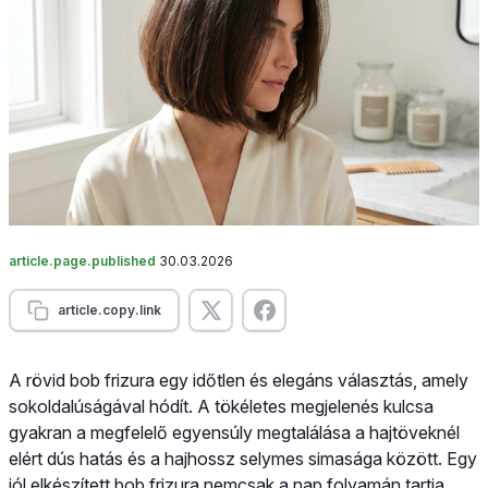
article.page.published
30.03.2026
article.copy.link
A rövid bob frizura egy időtlen és elegáns választás, amely
sokoldalúságával hódít. A tökéletes megjelenés kulcsa
gyakran a megfelelő egyensúly megtalálása a hajtöveknél
elért dús hatás és a hajhossz selymes simasága között. Egy
jól elkészített bob frizura nemcsak a nap folyamán tartja