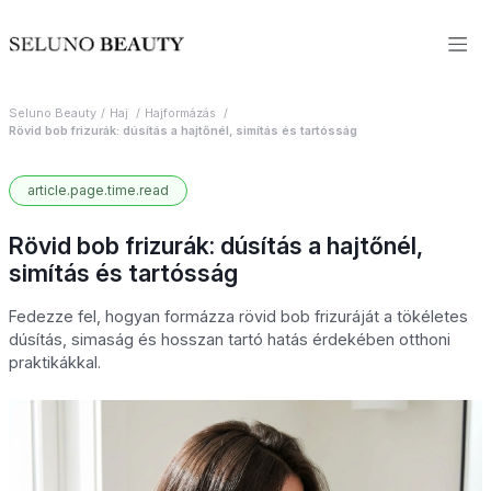
Seluno Beauty
Haj
Hajformázás
Rövid bob frizurák: dúsítás a hajtőnél, simítás és tartósság
article.page.time.read
Rövid bob frizurák: dúsítás a hajtőnél,
simítás és tartósság
Fedezze fel, hogyan formázza rövid bob frizuráját a tökéletes
dúsítás, simaság és hosszan tartó hatás érdekében otthoni
praktikákkal.