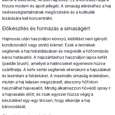
frizura modern és ápolt jellegét. A simaság eléréséhez a haj
nedvességtartalmának megőrzésére és a kutikulák
lezárására kell koncentrálni.
Előkészítés és formázás a simaságért
Hajmosás után használjon könnyű, kiöblítést nem igénylő
kondicionálót vagy simító krémet. Ezek a termékek
segítenek a haj hidratálásában és megvédik a hőformázás
káros hatásaitól. A hajszárításhoz használjon lapos kefét
(paddle brush), amellyel a hajtincseket egyenesre húzva
száríthatja. A kefe sörtéi segítenek elrendezni a hajszálakat
és lesimítani a felületüket. A maximális simaság érdekében,
miután a haj teljesen megszáradt, alacsony hőfokon
használhat hajvasalót. Mindig alkalmazzon hővédő spray-t
a hajvasalás előtt, és csak egyszer húzza végig a
készüléket egy-egy tincsen, hogy elkerülje a haj
károsodását.