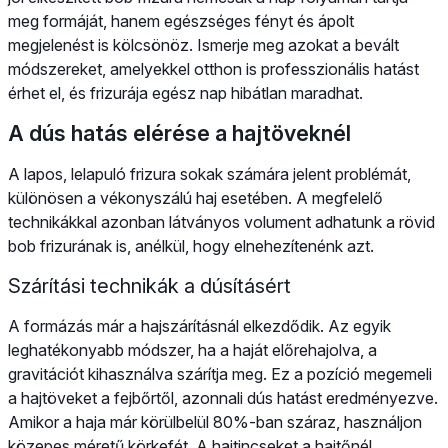
meg formáját, hanem egészséges fényt és ápolt
megjelenést is kölcsönöz. Ismerje meg azokat a bevált
módszereket, amelyekkel otthon is professzionális hatást
érhet el, és frizurája egész nap hibátlan maradhat.
A dús hatás elérése a hajtöveknél
A lapos, lelapuló frizura sokak számára jelent problémát,
különösen a vékonyszálú haj esetében. A megfelelő
technikákkal azonban látványos volument adhatunk a rövid
bob frizurának is, anélkül, hogy elnehezítenénk azt.
Szárítási technikák a dúsításért
A formázás már a hajszárításnál elkezdődik. Az egyik
leghatékonyabb módszer, ha a haját előrehajolva, a
gravitációt kihasználva szárítja meg. Ez a pozíció megemeli
a hajtöveket a fejbőrtől, azonnali dús hatást eredményezve.
Amikor a haja már körülbelül 80%-ban száraz, használjon
közepes méretű körkefét. A hajtincseket a hajtőnél