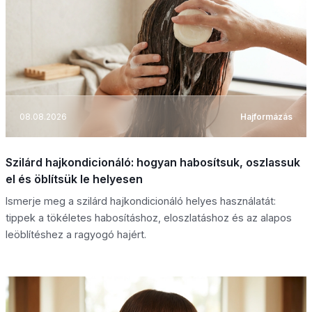
08.08.2026
Hajformázás
Szilárd hajkondicionáló: hogyan habosítsuk, oszlassuk
el és öblítsük le helyesen
Ismerje meg a szilárd hajkondicionáló helyes használatát:
tippek a tökéletes habosításhoz, eloszlatáshoz és az alapos
leöblítéshez a ragyogó hajért.