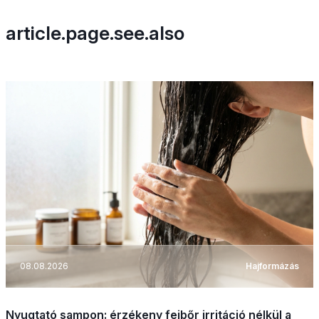
article.page.see.also
08.08.2026
Hajformázás
Nyugtató sampon: érzékeny fejbőr irritáció nélkül a