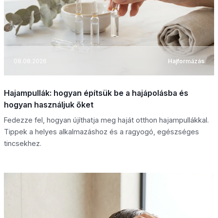
08.08.2026
Hajformázás
Hajampullák: hogyan építsük be a hajápolásba és
hogyan használjuk őket
Fedezze fel, hogyan újíthatja meg haját otthon hajampullákkal.
Tippek a helyes alkalmazáshoz és a ragyogó, egészséges
tincsekhez.