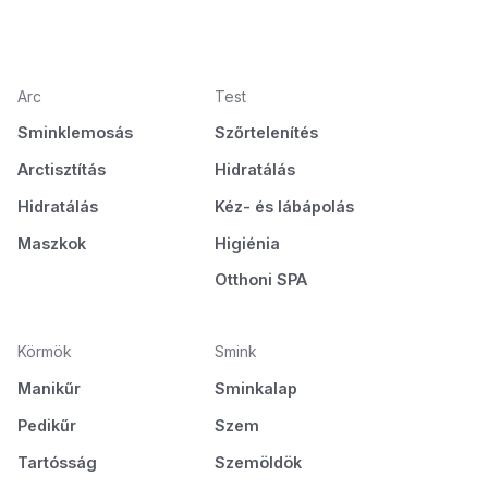
Arc
Test
Sminklemosás
Szőrtelenítés
Arctisztítás
Hidratálás
Hidratálás
Kéz- és lábápolás
Maszkok
Higiénia
Otthoni SPA
Körmök
Smink
Manikűr
Sminkalap
Pedikűr
Szem
Tartósság
Szemöldök