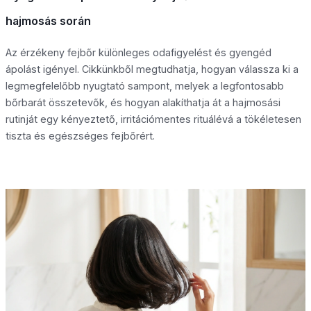
hajmosás során
Az érzékeny fejbőr különleges odafigyelést és gyengéd
ápolást igényel. Cikkünkből megtudhatja, hogyan válassza ki a
legmegfelelőbb nyugtató sampont, melyek a legfontosabb
bőrbarát összetevők, és hogyan alakíthatja át a hajmosási
rutinját egy kényeztető, irritációmentes rituálévá a tökéletesen
tiszta és egészséges fejbőrért.