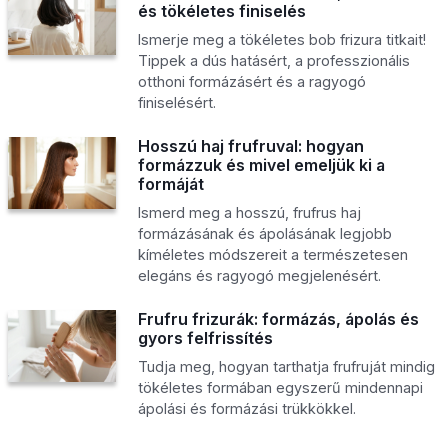
és tökéletes finiselés
Ismerje meg a tökéletes bob frizura titkait!
Tippek a dús hatásért, a professzionális
otthoni formázásért és a ragyogó
finiselésért.
Hosszú haj frufruval: hogyan
formázzuk és mivel emeljük ki a
formáját
Ismerd meg a hosszú, frufrus haj
formázásának és ápolásának legjobb
kíméletes módszereit a természetesen
elegáns és ragyogó megjelenésért.
Frufru frizurák: formázás, ápolás és
gyors felfrissítés
Tudja meg, hogyan tarthatja frufruját mindig
tökéletes formában egyszerű mindennapi
ápolási és formázási trükkökkel.