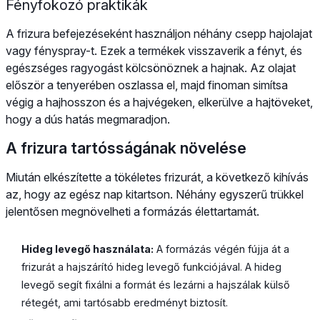
Fényfokozó praktikák
A frizura befejezéseként használjon néhány csepp hajolajat
vagy fényspray-t. Ezek a termékek visszaverik a fényt, és
egészséges ragyogást kölcsönöznek a hajnak. Az olajat
először a tenyerében oszlassa el, majd finoman simítsa
végig a hajhosszon és a hajvégeken, elkerülve a hajtöveket,
hogy a dús hatás megmaradjon.
A frizura tartósságának növelése
Miután elkészítette a tökéletes frizurát, a következő kihívás
az, hogy az egész nap kitartson. Néhány egyszerű trükkel
jelentősen megnövelheti a formázás élettartamát.
Hideg levegő használata:
A formázás végén fújja át a
frizurát a hajszárító hideg levegő funkciójával. A hideg
levegő segít fixálni a formát és lezárni a hajszálak külső
rétegét, ami tartósabb eredményt biztosít.