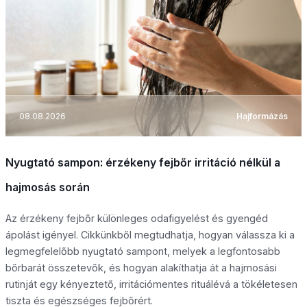
08.08.2026
Hajformázás
Nyugtató sampon: érzékeny fejbőr irritáció nélkül a
hajmosás során
Az érzékeny fejbőr különleges odafigyelést és gyengéd
ápolást igényel. Cikkünkből megtudhatja, hogyan válassza ki a
legmegfelelőbb nyugtató sampont, melyek a legfontosabb
bőrbarát összetevők, és hogyan alakíthatja át a hajmosási
rutinját egy kényeztető, irritációmentes rituálévá a tökéletesen
tiszta és egészséges fejbőrért.