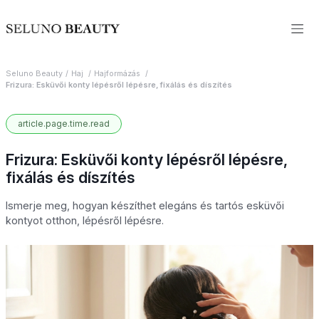
Seluno Beauty
Haj
Hajformázás
Frizura: Esküvői konty lépésről lépésre, fixálás és díszítés
article.page.time.read
Frizura: Esküvői konty lépésről lépésre,
fixálás és díszítés
Ismerje meg, hogyan készíthet elegáns és tartós esküvői
kontyot otthon, lépésről lépésre.