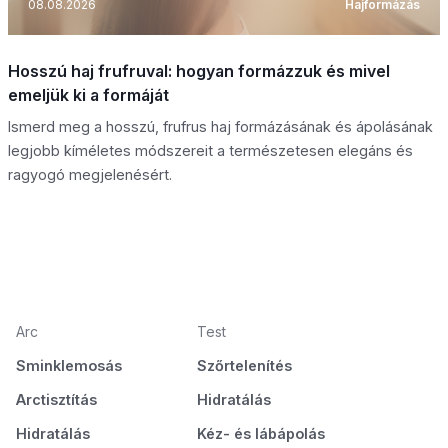
08.08.2026
Hajformázás
Hosszú haj frufruval: hogyan formázzuk és mivel
emeljük ki a formáját
Ismerd meg a hosszú, frufrus haj formázásának és ápolásának
legjobb kíméletes módszereit a természetesen elegáns és
ragyogó megjelenésért.
Arc
Test
Sminklemosás
Szőrtelenítés
Arctisztítás
Hidratálás
Hidratálás
Kéz- és lábápolás