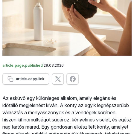
article.page.published
29.03.2026
article.copy.link
Az esküvő egy különleges alkalom, amely elegáns és
időtálló megjelenést kíván. A konty az egyik legnépszerűbb
választás a menyasszonyok és a vendégek körében,
hiszen kifinomultságot sugároz, kényelmes viselet, és egész
nap tartós marad. Egy gondosan elkészített konty, amelyet
finom díszek, például gyöngyös tűk ékesítenek, tökéletesen