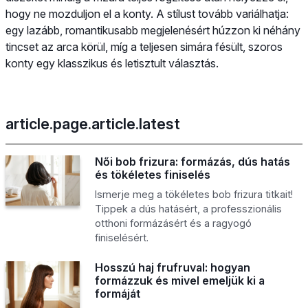
hogy ne mozduljon el a konty. A stílust tovább variálhatja:
egy lazább, romantikusabb megjelenésért húzzon ki néhány
tincset az arca körül, míg a teljesen simára fésült, szoros
konty egy klasszikus és letisztult választás.
article.page.article.latest
Női bob frizura: formázás, dús hatás
és tökéletes finiselés
Ismerje meg a tökéletes bob frizura titkait!
Tippek a dús hatásért, a professzionális
otthoni formázásért és a ragyogó
finiselésért.
Hosszú haj frufruval: hogyan
formázzuk és mivel emeljük ki a
formáját