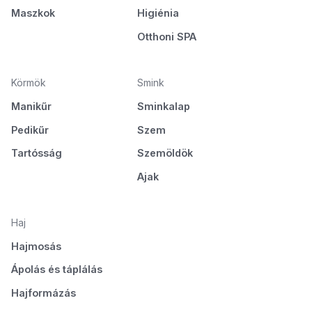
Maszkok
Higiénia
Otthoni SPA
Körmök
Smink
Manikűr
Sminkalap
Pedikűr
Szem
Tartósság
Szemöldök
Ajak
Haj
Hajmosás
Ápolás és táplálás
Hajformázás