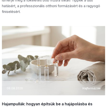
Ismerje meg a tökéletes bob frizura titkait! Tippek a dús
hatásért, a professzionális otthoni formázásért és a ragyogó
finiselésért.
08.08.2026
Hajformázás
Hajampullák: hogyan építsük be a hajápolásba és