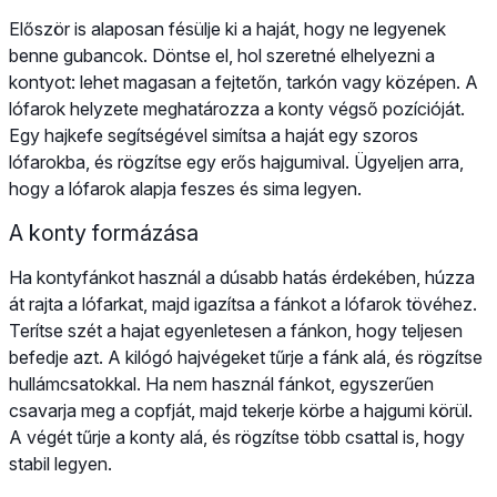
Először is alaposan fésülje ki a haját, hogy ne legyenek
benne gubancok. Döntse el, hol szeretné elhelyezni a
kontyot: lehet magasan a fejtetőn, tarkón vagy középen. A
lófarok helyzete meghatározza a konty végső pozícióját.
Egy hajkefe segítségével simítsa a haját egy szoros
lófarokba, és rögzítse egy erős hajgumival. Ügyeljen arra,
hogy a lófarok alapja feszes és sima legyen.
A konty formázása
Ha kontyfánkot használ a dúsabb hatás érdekében, húzza
át rajta a lófarkat, majd igazítsa a fánkot a lófarok tövéhez.
Terítse szét a hajat egyenletesen a fánkon, hogy teljesen
befedje azt. A kilógó hajvégeket tűrje a fánk alá, és rögzítse
hullámcsatokkal. Ha nem használ fánkot, egyszerűen
csavarja meg a copfját, majd tekerje körbe a hajgumi körül.
A végét tűrje a konty alá, és rögzítse több csattal is, hogy
stabil legyen.