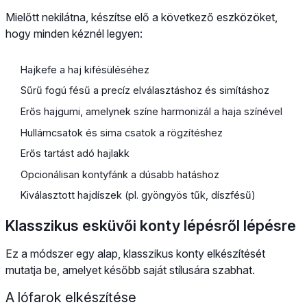
Mielőtt nekilátna, készítse elő a következő eszközöket,
hogy minden kéznél legyen:
Hajkefe a haj kifésüléséhez
Sűrű fogú fésű a precíz elválasztáshoz és simításhoz
Erős hajgumi, amelynek színe harmonizál a haja színével
Hullámcsatok és sima csatok a rögzítéshez
Erős tartást adó hajlakk
Opcionálisan kontyfánk a dúsabb hatáshoz
Kiválasztott hajdíszek (pl. gyöngyös tűk, díszfésű)
Klasszikus esküvői konty lépésről lépésre
Ez a módszer egy alap, klasszikus konty elkészítését
mutatja be, amelyet később saját stílusára szabhat.
A lófarok elkészítése