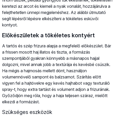
keretezi az arcot és kiemeli a nyak vonalát, hozzájárulva a
felejthetetlen ünnepi megjelenéshez. Az alábbi útmutató
segít lépésről lépésre elkészíteni a tökéletes esküvői
kontyot.
Előkészületek a tökéletes kontyért
A tartós és szép frizura alapja a megfelelő előkészület. Bár
a frissen mosott haj illatos és tiszta, a formázás
szempontjából gyakran könnyebb a másnapos hajjal
dolgozni, mivel annak jobb a textúrája és kevésbé csúszik.
Ha mégis a hajmosás mellett dönt, használjon
volumennövelő sampont és balzsamot. Szárítás előtt
vigyen fel a hajtövekre egy kevés hajhabot vagy texturáló
spray-t, hogy extra tartást és volument adjon a frizurának.
Győződjön meg róla, hogy a haja teljesen száraz, mielőtt
elkezdi a formázást.
Szükséges eszközök