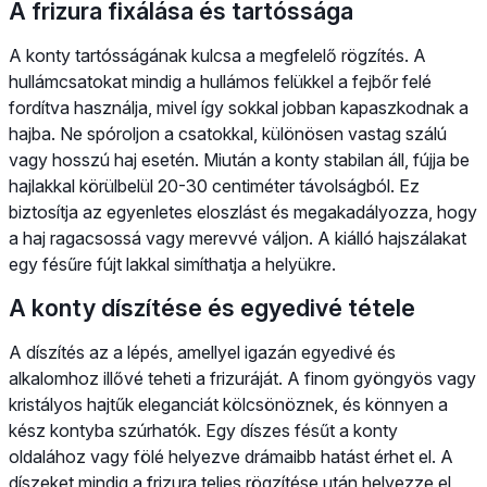
A frizura fixálása és tartóssága
A konty tartósságának kulcsa a megfelelő rögzítés. A
hullámcsatokat mindig a hullámos felükkel a fejbőr felé
fordítva használja, mivel így sokkal jobban kapaszkodnak a
hajba. Ne spóroljon a csatokkal, különösen vastag szálú
vagy hosszú haj esetén. Miután a konty stabilan áll, fújja be
hajlakkal körülbelül 20-30 centiméter távolságból. Ez
biztosítja az egyenletes eloszlást és megakadályozza, hogy
a haj ragacsossá vagy merevvé váljon. A kiálló hajszálakat
egy fésűre fújt lakkal simíthatja a helyükre.
A konty díszítése és egyedivé tétele
A díszítés az a lépés, amellyel igazán egyedivé és
alkalomhoz illővé teheti a frizuráját. A finom gyöngyös vagy
kristályos hajtűk eleganciát kölcsönöznek, és könnyen a
kész kontyba szúrhatók. Egy díszes fésűt a konty
oldalához vagy fölé helyezve drámaibb hatást érhet el. A
díszeket mindig a frizura teljes rögzítése után helyezze el,