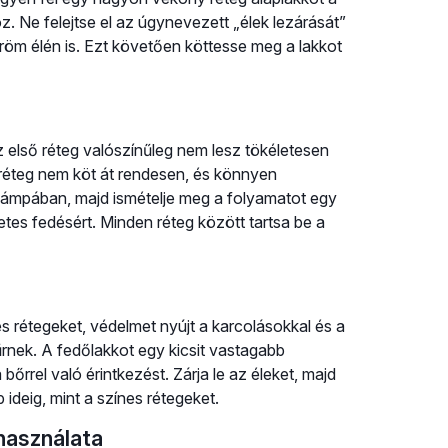
öz. Ne felejtse el az úgynevezett „élek lezárását”
röm élén is. Ezt követően köttesse meg a lakkot
z első réteg valószínűleg nem lesz tökéletesen
g réteg nem köt át rendesen, és könnyen
 lámpában, majd ismételje meg a folyamatot egy
tes fedésért. Minden réteg között tartsa be a
nes rétegeket, védelmet nyújt a karcolásokkal és a
nek. A fedőlakkot egy kicsit vastagabb
 a bőrrel való érintkezést. Zárja le az éleket, majd
 ideig, mint a színes rétegeket.
használata