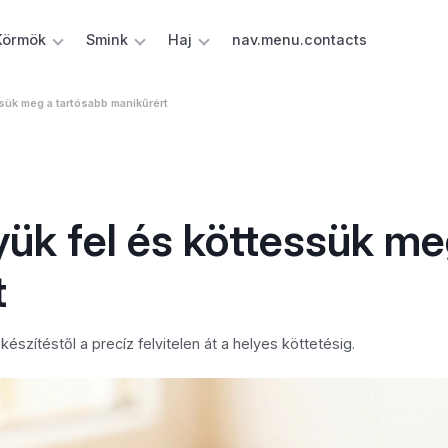
Körmök
Smink
Haj
nav.menu.contacts
ssük meg a tartósabb manikűrért
yük fel és köttessük me
t
készítéstől a precíz felvitelen át a helyes köttetésig.