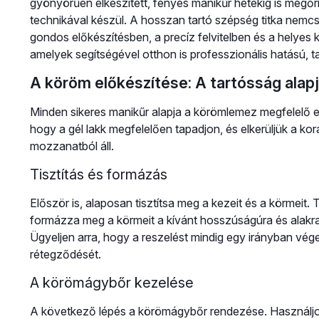
gyönyörűen elkészített, fényes manikűr hetekig is megőri
technikával készül. A hosszan tartó szépség titka nemc
gondos előkészítésben, a precíz felvitelben és a helyes 
amelyek segítségével otthon is professzionális hatású, ta
A köröm előkészítése: A tartósság alap
Minden sikeres manikűr alapja a körömlemez megfelelő e
hogy a gél lakk megfelelően tapadjon, és elkerüljük a kor
mozzanatból áll.
Tisztítás és formázás
Először is, alaposan tisztítsa meg a kezeit és a körmeit. 
formázza meg a körmeit a kívánt hosszúságúra és alakr
Ügyeljen arra, hogy a reszelést mindig egy irányban vég
rétegződését.
A körömágybőr kezelése
A következő lépés a körömágybőr rendezése. Használjo