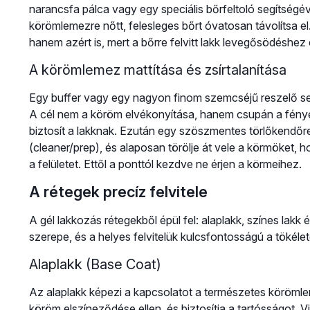
narancsfa pálca vagy egy speciális bőrfeltoló segítségéve
körömlemezre nőtt, felesleges bőrt óvatosan távolítsa el
hanem azért is, mert a bőrre felvitt lakk levegősödéshez
A körömlemez mattítása és zsírtalanítása
Egy buffer vagy egy nagyon finom szemcséjű reszelő seg
A cél nem a köröm elvékonyítása, hanem csupán a fényes,
biztosít a lakknak. Ezután egy szöszmentes törlőkendőr
(cleaner/prep), és alaposan törölje át vele a körmöket, 
a felületet. Ettől a ponttól kezdve ne érjen a körmeihez.
A rétegek precíz felvitele
A gél lakkozás rétegekből épül fel: alaplakk, színes lak
szerepe, és a helyes felvitelük kulcsfontosságú a töké
Alaplakk (Base Coat)
Az alaplakk képezi a kapcsolatot a természetes körömlem
köröm elszíneződése ellen, és biztosítja a tartósságot. 