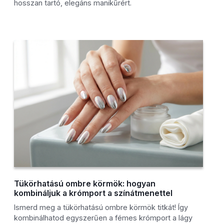
hosszan tartó, elegáns manikűrért.
Tükörhatású ombre körmök: hogyan
kombináljuk a krómport a színátmenettel
Ismerd meg a tükörhatású ombre körmök titkát! Így
kombinálhatod egyszerűen a fémes krómport a lágy