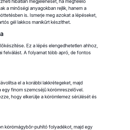
zheti hibátlan megjelenését, ha megfelelő
sak a minőségi anyagokban rejlik, hanem a
köttetésben is. Ismerje meg azokat a lépéseket,
rtós gél lakkos manikűrt készíthet.
ja
lőkészítése. Ez a lépés elengedhetetlen ahhoz,
ai felválást. A folyamat több apró, de fontos
Távolítsa el a korábbi lakkrétegeket, majd
a egy finom szemcséjű körömreszelővel.
ezze, hogy elkerülje a körömlemez sérülését és
n körömágybőr-puhító folyadékot, majd egy