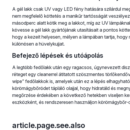
A gél lakk csak UV vagy LED fény hatására szilárdul meg
nem megfelelő köttetés a manikűr tartósságát veszélyez
másodperc alatt kötik meg a lakkot, míg az UV lámpáknak
kövesse a gél lakk gyártójának utasításait a pontos köt
hogy a kezeit helyesen, mélyen a lámpában tartja, hogy
különösen a hüvelykujjat.
Befejező lépések és utóápolás
A legtöbb fedőlakk után egy ragacsos, úgynevezett disz
réteget egy cleanerrel átitatott szöszmentes törlőkendőve
wipe” fedőlakkok is, amelyek után ez a lépés elhagyható
körömágybőrödet tápláló olajjal, hogy hidratáld és megn
megőrzése érdekében a következő hetekben viseljen kes
eszközként, és rendszeresen használjon körömágybőr-ol
article.page.see.also