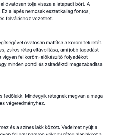
l óvatosan tolja vissza a letapadt bőrt. A
. Ez a lépés nemcsak esztétikailag fontos,
 és felváláshoz vezethet.
ítségével óvatosan mattítsa a köröm felületét.
 zsíros réteg eltávolítása, ami jobb tapadást
e vigyen fel köröm-előkészítő folyadékot
hogy minden portól és zsiradéktól megszabadítsa
k és fedőlakk. Mindegyik rétegnek megvan a maga
letes végeredményhez.
ez és a színes lakk között. Védelmet nyújt a
Vigyen fel egy nagyon vékony réteg alaplakkot a