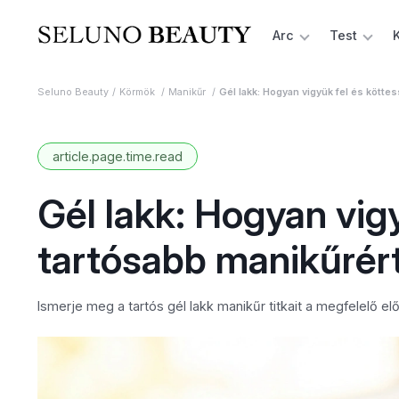
Arc
Test
Seluno Beauty
Körmök
Manikűr
Gél lakk: Hogyan vigyük fel és kötte
article.page.time.read
Gél lakk: Hogyan vig
tartósabb manikűrér
Ismerje meg a tartós gél lakk manikűr titkait a megfelelő elő