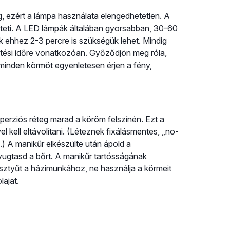
, ezért a lámpa használata elengedhetetlen. A
teti. A LED lámpák általában gyorsabban, 30-60
 ehhez 2-3 percre is szükségük lehet. Mindig
tetési időre vonatkozóan. Győződjön meg róla,
 minden körmöt egyenletesen érjen a fény,
perziós réteg marad a köröm felszínén. Ezt a
l kell eltávolítani. (Léteznek fixálásmentes, „no-
.) A manikűr elkészülte után ápold a
yugtasd a bőrt. A manikűr tartósságának
ztyűt a házimunkához, ne használja a körmeit
ajat.