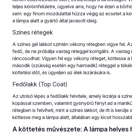
teljes körömfelületre, ügyelve arra, hogy ne érjen a bőrh
sem: egy finom mozdulattal húzza végig az ecsetet a kö
a lámpa alatt a gyártó által javasolt ideig.
Színes rétegek
A színes gél lakkot szintén vékony rétegben vigye fel. A
fedő, de ne próbálja vastag réteggel korrigálni. A vasta
ráncosodhat. Vigyen fel egy vékony réteget, köttesse a
második (szükség esetén egy harmadik) réteggel a tökéle
köttetési időt, és ügyeljen az élek lezárására is.
Fedőlakk (Top Coat)
Az utolsó lépés a fedőlakk felvitele, amely lezárja a szí
kopással szemben, valamint gyönyörű fényt ad a manikűr
rétegben is felviheti, mint a színes lakkot, de itt is kerülje
köttesse meg a lámpa alatt, általában egy kicsit hosszabb
A köttetés művészete: A lámpa helyes 