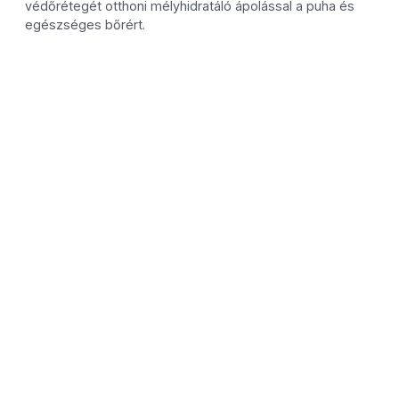
védőrétegét otthoni mélyhidratáló ápolással a puha és
egészséges bőrért.