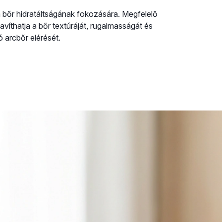
 bőr hidratáltságának fokozására. Megfelelő
víthatja a bőr textúráját, rugalmasságát és
 arcbőr elérését.