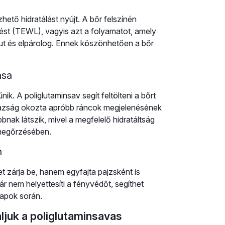
tő hidratálást nyújt. A bőr felszínén
ztést (TEWL), vagyis azt a folyamatot, amely
jut és elpárolog. Ennek köszönhetően a bőr
ása
ik. A poliglutaminsav segít feltölteni a bőrt
razság okozta apróbb ráncok megjelenésének
nak látszik, mivel a megfelelő hidratáltság
megőrzésében.
n
t zárja be, hanem egyfajta pajzsként is
 nem helyettesíti a fényvédőt, segíthet
napok során.
juk a poliglutaminsavas