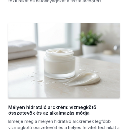
textúrákat és hatóanyagokat a tiszta arcbőrért.
Mélyen hidratáló arckrém: vízmegkötő
összetevők és az alkalmazás módja
Ismerje meg a mélyen hidratáló arckrémek legfőbb
vízmegkötő összetevőit és a helyes felviteli technikát a