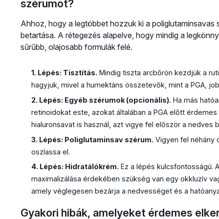
szérumot?
Ahhoz, hogy a legtöbbet hozzuk ki a poliglutaminsavas 
betartása. A rétegezés alapelve, hogy mindig a legkönny
sűrűbb, olajosabb formulák felé.
1. Lépés: Tisztítás.
Mindig tiszta arcbőrön kezdjük a rut
hagyjuk, mivel a humektáns összetevők, mint a PGA, jo
2. Lépés: Egyéb szérumok (opcionális).
Ha más hatóan
retinoidokat este, azokat általában a PGA előtt érdemes 
hialuronsavat is használ, azt vigye fel először a nedves b
3. Lépés: Poliglutaminsav szérum.
Vigyen fel néhány 
oszlassa el.
4. Lépés: Hidratálókrém.
Ez a lépés kulcsfontosságú. A
maximalizálása érdekében szükség van egy okkluzív va
amely véglegesen bezárja a nedvességet és a hatóanya
Gyakori hibák, amelyeket érdemes elker