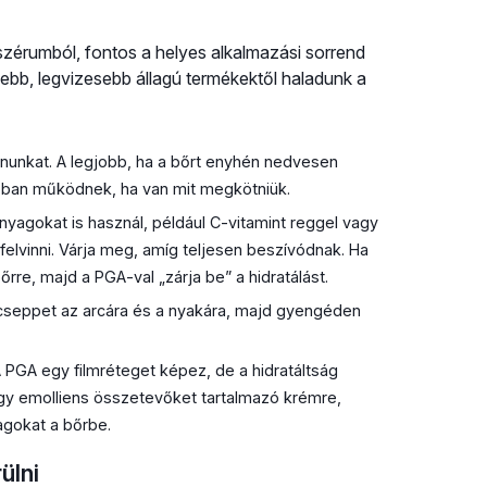
szérumból, fontos a helyes alkalmazási sorrend
ebb, legvizesebb állagú termékektől haladunk a
inunkat. A legjobb, ha a bőrt enyhén nedvesen
bban működnek, ha van mit megkötniük.
yagokat is használ, például C-vitamint reggel vagy
felvinni. Várja meg, amíg teljesen beszívódnak. Ha
őrre, majd a PGA-val „zárja be” a hidratálást.
cseppet az arcára és a nyakára, majd gyengéden
 PGA egy filmréteget képez, de a hidratáltság
gy emolliens összetevőket tartalmazó krémre,
gokat a bőrbe.
ülni