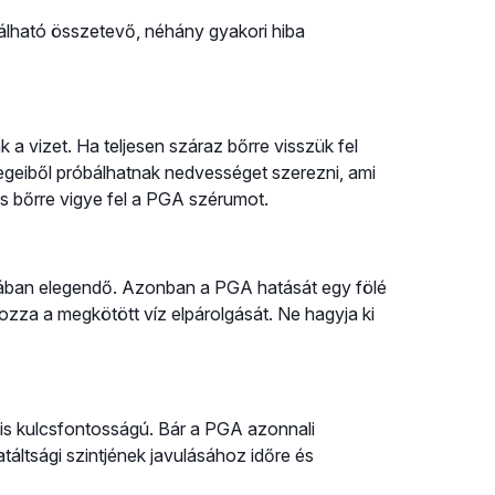
álható összetevő, néhány gyakori hiba
vizet. Ha teljesen száraz bőrre visszük fel
egeiből próbálhatnak nedvességet szerezni, ami
s bőrre vigye fel a PGA szérumot.
ában elegendő. Azonban a PGA hatását egy fölé
ozza a megkötött víz elpárolgását. Ne hagyja ki
 is kulcsfontosságú. Bár a PGA azonnali
ratáltsági szintjének javulásához időre és