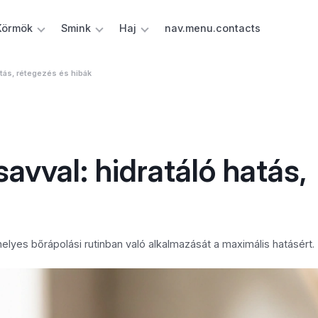
Körmök
Smink
Haj
nav.menu.contacts
atás, rétegezés és hibák
avval: hidratáló hatás,
 helyes bőrápolási rutinban való alkalmazását a maximális hatásért.