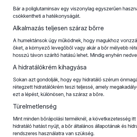
Bár a poliglutaminsav egy viszonylag egyszerűen haszn
csökkentheti a hatékonyságát.
Alkalmazás teljesen száraz bőrre
A humektánsok úgy működnek, hogy magukhoz vonzzák a 
őket, a környező levegőből vagy akár a bőr mélyebb rét
hosszú távon szárító hatású lehet. Mindig enyhén nedve
A hidratálókrém kihagyása
Sokan azt gondolják, hogy egy hidratáló szérum önmag
rétegzett hidratálókrém teszi teljessé, amely megakadály
ezt a lépést, különösen, ha száraz a bőre.
Türelmetlenség
Mint minden bőrápolási terméknél, a következetesség itt
hidratáló hatást nyújt, a bőr általános állapotának és hid
rendszeres használatra van szükség.