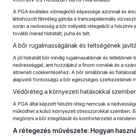
A PGA kivételes vízmegkötő képessége azonnali és érezhe
létrehozott filmréteg gátolja a transzepidermális vízves
során a nedvesség a bőr mélyebb rétegeiből a felszínre 
tovább marad hidratált, puha és telt.
A bőr rugalmasságának és teltségének javít
A jól hidratált bőr mindig rugalmasabbnak és teltebbnek tűn
nedvességgel, ami hozzájárul a finom vonalak és a szá
átmeneti csökkentéséhez. A bőr simábbnak és fiatalosabb
alapvető fontosságú a bőr egészséges szerkezetének 
Védőréteg a környezeti hatásokkal szembe
A PGA által képzett felszíni réteg nemcsak a nedvessége
működhet a külső környezeti stresszorokkal szemben. Bár
megőrizni a bőr integritását és komfortérzetét a minden
A rétegezés művészete: Hogyan használ