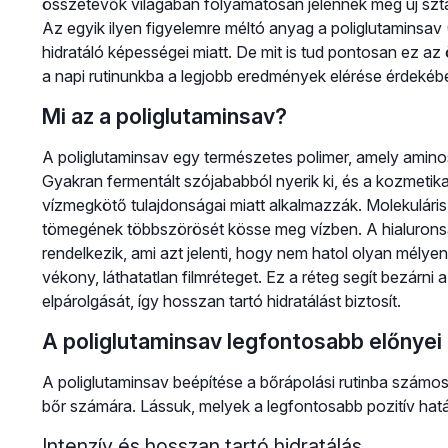
összetevők világában folyamatosan jelennek meg új sztá
Az egyik ilyen figyelemre méltó anyag a poliglutaminsav
hidratáló képességei miatt. De mit is tud pontosan ez a
a napi rutinunkba a legjobb eredmények elérése érdekéb
Mi az a poliglutaminsav?
A poliglutaminsav egy természetes polimer, amely aminos
Gyakran fermentált szójababból nyerik ki, és a kozmetik
vízmegkötő tulajdonságai miatt alkalmazzák. Molekuláris
tömegének többszörösét kösse meg vízben. A hialuron
rendelkezik, ami azt jelenti, hogy nem hatol olyan mély
vékony, láthatatlan filmréteget. Ez a réteg segít bezár
elpárolgását, így hosszan tartó hidratálást biztosít.
A poliglutaminsav legfontosabb előnyei
A poliglutaminsav beépítése a bőrápolási rutinba számos 
bőr számára. Lássuk, melyek a legfontosabb pozitív hatá
Intenzív és hosszan tartó hidratálás