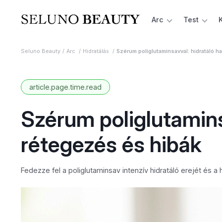
Arc
Test
Seluno Beauty
Arc
Hidratálás
Szérum poliglutaminsavval: hidratáló h
article.page.time.read
Szérum poliglutamins
rétegezés és hibák
Fedezze fel a poliglutaminsav intenzív hidratáló erejét és a