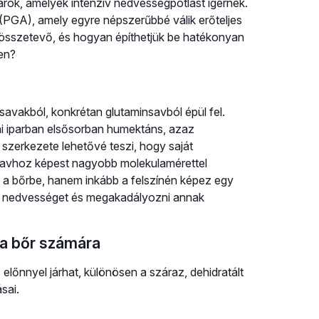
rok, amelyek intenzív nedvességpótlást ígérnek.
 (PGA), amely egyre népszerűbbé válik erőteljes
z összetevő, és hogyan építhetjük be hatékonyan
en?
avakból, konkrétan glutaminsavból épül fel.
ai iparban elsősorban humektáns, azaz
 szerkezete lehetővé teszi, hogy saját
savhoz képest nagyobb molekulamérettel
en a bőrbe, hanem inkább a felszínén képez egy
ni a nedvességet és megakadályozni annak
 a bőr számára
előnnyel járhat, különösen a száraz, dehidratált
sai.