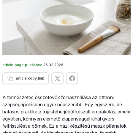
article.page.published
26.03.2026
article.copy.link
A természetes összetevők felhasználása az otthoni
szépségápolásban egyre népszerűbb. Egy egyszerű, de
hatásos praktika a tojásfehérjéből készült arcpakolás, amely
egyetlen, könnyen elérhető alapanyaggal kínál gyors
felfrissülést a bőrnek. Ez a házi készítésű maszk pillanatok
alatt elkészíthető, és ideiglenesen feszesebb, tisztább