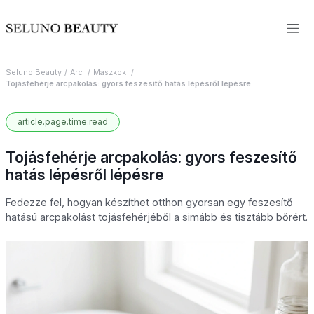
Seluno Beauty
Arc
Maszkok
Tojásfehérje arcpakolás: gyors feszesítő hatás lépésről lépésre
article.page.time.read
Tojásfehérje arcpakolás: gyors feszesítő
hatás lépésről lépésre
Fedezze fel, hogyan készíthet otthon gyorsan egy feszesítő
hatású arcpakolást tojásfehérjéből a simább és tisztább bőrért.