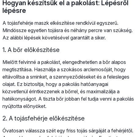
Hogyan készítsük el a pakolást: Lépésről
lépésre
A tojásfehérje maszk elkészítése rendkívül egyszerű.
Mindössze egyetlen tojásra és néhány percre van szükség.
Az alábbi lépések követésével garantált a siker.
1. A bőr előkészítése
Mielőtt felvinné a pakolást, elengedhetetlen a bőr alapos
megtisztítása. Használja a szokásos arclemosóját, hogy
eltávolítsa a sminket, a szennyeződéseket és a felesleges
olajat. Ez biztosítja, hogy a pakolás hatóanyagai
közvetlenül érintkezzenek a bőrrel, és maximalizálja a
hatékonyságot. A tiszta bőr jobban fel tudja venni a pakolás
nyújtotta előnyöket.
2. A tojásfehérje előkészítése
Óvatosan válassza szét egy friss tojás sárgáját a fehérjétől.