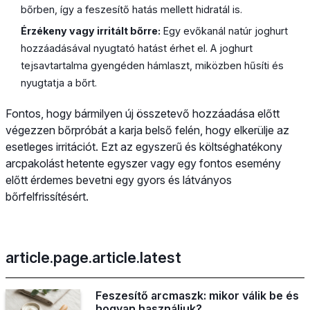
bőrben, így a feszesítő hatás mellett hidratál is.
Érzékeny vagy irritált bőrre:
Egy evőkanál natúr joghurt
hozzáadásával nyugtató hatást érhet el. A joghurt
tejsavtartalma gyengéden hámlaszt, miközben hűsíti és
nyugtatja a bőrt.
Fontos, hogy bármilyen új összetevő hozzáadása előtt
végezzen bőrpróbát a karja belső felén, hogy elkerülje az
esetleges irritációt. Ezt az egyszerű és költséghatékony
arcpakolást hetente egyszer vagy egy fontos esemény
előtt érdemes bevetni egy gyors és látványos
bőrfelfrissítésért.
article.page.article.latest
Feszesítő arcmaszk: mikor válik be és
hogyan használjuk?