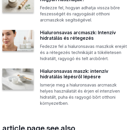
Fedezze fel, hogyan adhatja vissza bőre
feszességét és ragyogását otthoni
arcmaszkok segítségével.
Hialuronsavas arcmaszk: Intenzív
hidratálás és rétegezés
Fedezze fel a hialuronsavas maszkok erejét
és a rétegezés technikáját a tökéletesen
hidratált, ragyogó és telt arcbőrért.
Hialuronsavas maszk: intenzív
hidratálás lépésről lépésre
Ismerje meg a hialuronsavas arcmaszk
helyes használatát és érjen el intenzíven
hidratált, puha és ragyogó bőrt otthoni
környezetben.
article.page.see.also