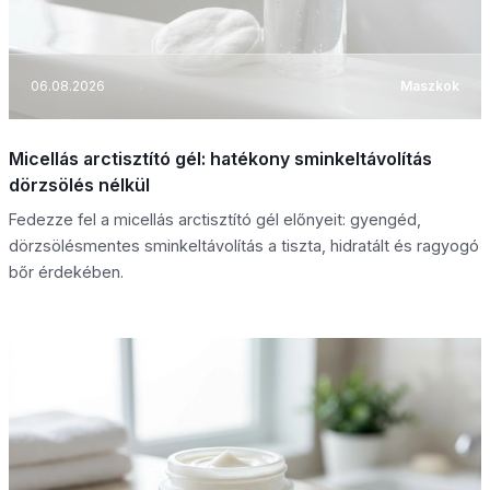
06.08.2026
Maszkok
Micellás arctisztító gél: hatékony sminkeltávolítás
dörzsölés nélkül
Fedezze fel a micellás arctisztító gél előnyeit: gyengéd,
dörzsölésmentes sminkeltávolítás a tiszta, hidratált és ragyogó
bőr érdekében.