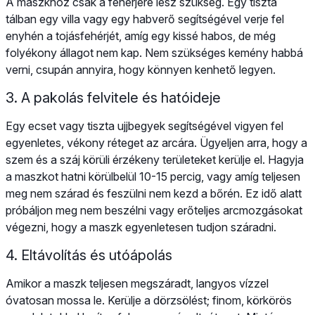
A maszkhoz csak a fehérjére lesz szükség. Egy tiszta
tálban egy villa vagy egy habverő segítségével verje fel
enyhén a tojásfehérjét, amíg egy kissé habos, de még
folyékony állagot nem kap. Nem szükséges kemény habbá
verni, csupán annyira, hogy könnyen kenhető legyen.
3. A pakolás felvitele és hatóideje
Egy ecset vagy tiszta ujjbegyek segítségével vigyen fel
egyenletes, vékony réteget az arcára. Ügyeljen arra, hogy a
szem és a száj körüli érzékeny területeket kerülje el. Hagyja
a maszkot hatni körülbelül 10-15 percig, vagy amíg teljesen
meg nem szárad és feszülni nem kezd a bőrén. Ez idő alatt
próbáljon meg nem beszélni vagy erőteljes arcmozgásokat
végezni, hogy a maszk egyenletesen tudjon száradni.
4. Eltávolítás és utóápolás
Amikor a maszk teljesen megszáradt, langyos vízzel
óvatosan mossa le. Kerülje a dörzsölést; finom, körkörös