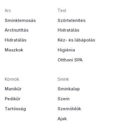
Arc
Test
Sminklemosás
Szőrtelenítés
Arctisztítás
Hidratálás
Hidratálás
Kéz- és lábápolás
Maszkok
Higiénia
Otthoni SPA
Körmök
Smink
Manikűr
Sminkalap
Pedikűr
Szem
Tartósság
Szemöldök
Ajak