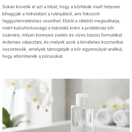
Sokan követik el azt a hibát, hogy a bőrhibák miatt teljesen
kihagyják a hidratálást a rutinjukból, ami fokozott
faggyútermeléshez vezethet. Ebből a cikkből megtudhatja,
miért kulcsfontosságú a hidratáló krém a problémás bőr
számára, milyen könnyed zselés és vizes bázisú formulákat
érdemes választani, és melyek azok a kíméletes kozmetikai
összetevők, amelyek támogatják a bőr egyensúlyát anélkül,
hogy eltömítenék a pórusokat.