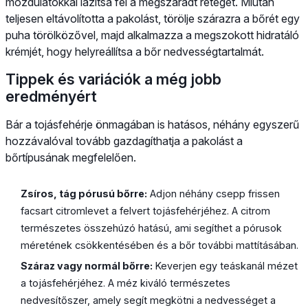
mozdulatokkal lazítsa fel a megszáradt réteget. Miután
teljesen eltávolította a pakolást, törölje szárazra a bőrét egy
puha törölközővel, majd alkalmazza a megszokott hidratáló
krémjét, hogy helyreállítsa a bőr nedvességtartalmát.
Tippek és variációk a még jobb
eredményért
Bár a tojásfehérje önmagában is hatásos, néhány egyszerű
hozzávalóval tovább gazdagíthatja a pakolást a
bőrtípusának megfelelően.
Zsíros, tág pórusú bőrre:
Adjon néhány csepp frissen
facsart citromlevet a felvert tojásfehérjéhez. A citrom
természetes összehúzó hatású, ami segíthet a pórusok
méretének csökkentésében és a bőr további mattításában.
Száraz vagy normál bőrre:
Keverjen egy teáskanál mézet
a tojásfehérjéhez. A méz kiváló természetes
nedvesítőszer, amely segít megkötni a nedvességet a