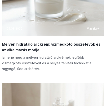
05.08.2026
Maszkok
Mélyen hidratáló arckrém: vízmegkötő összetevők és
az alkalmazás módja
Ismerje meg a mélyen hidratáló arckrémek legfőbb
vízmegkötő összetevőit és a helyes felviteli technikát a
ragyogó, üde arcbőrért.