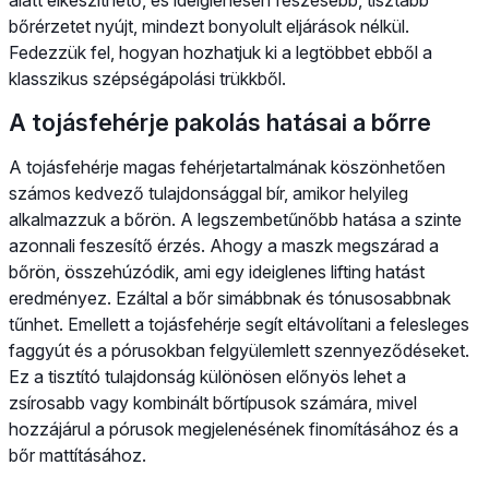
bőrérzetet nyújt, mindezt bonyolult eljárások nélkül.
Fedezzük fel, hogyan hozhatjuk ki a legtöbbet ebből a
klasszikus szépségápolási trükkből.
A tojásfehérje pakolás hatásai a bőrre
A tojásfehérje magas fehérjetartalmának köszönhetően
számos kedvező tulajdonsággal bír, amikor helyileg
alkalmazzuk a bőrön. A legszembetűnőbb hatása a szinte
azonnali feszesítő érzés. Ahogy a maszk megszárad a
bőrön, összehúzódik, ami egy ideiglenes lifting hatást
eredményez. Ezáltal a bőr simábbnak és tónusosabbnak
tűnhet. Emellett a tojásfehérje segít eltávolítani a felesleges
faggyút és a pórusokban felgyülemlett szennyeződéseket.
Ez a tisztító tulajdonság különösen előnyös lehet a
zsírosabb vagy kombinált bőrtípusok számára, mivel
hozzájárul a pórusok megjelenésének finomításához és a
bőr mattításához.