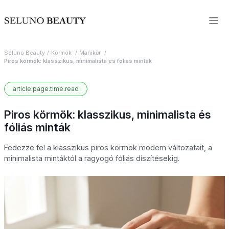
Seluno Beauty
Körmök
Manikűr
Piros körmök: klasszikus, minimalista és fóliás minták
article.page.time.read
Piros körmök: klasszikus, minimalista és
fóliás minták
Fedezze fel a klasszikus piros körmök modern változatait, a
minimalista mintáktól a ragyogó fóliás díszítésekig.