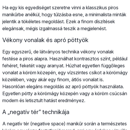
Ha egy kis egyediséget szeretne vinni a klasszikus piros
manikűrbe anélkül, hogy túlzásba esne, a minimalista minták
jelentik a tökéletes megoldást. Ezek a finom díszítések
elegánsak, mégis izgalmassá teszik a megjelenést.
Vékony vonalak és apró pöttyök
Egy egyszerű, de látványos technika vékony vonalak
festése a piros alapra. Használhat kontrasztos színt, például
fehéret, feketét vagy aranyat. Húzhat egyetlen függőleges
vonalat a köröm közepén, egy vízszintes csíkot a körömágy
közelében, vagy akár egy finom, átlós vonalat is.
Hasonlóan elegáns megoldás az apró pöttyök használata.
Egyetlen pötty a körömágy közepén vagy a köröm csúcsán
modern és letisztult hatást eredményez.
A „negatív tér” technikája
A negatív tér (negative space) manikűr során a természetes