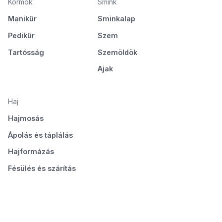
Körmök
Smink
Manikűr
Sminkalap
Pedikűr
Szem
Tartósság
Szemöldök
Ajak
Haj
Hajmosás
Ápolás és táplálás
Hajformázás
Fésülés és szárítás