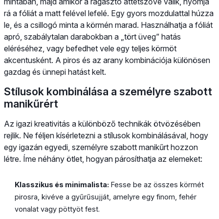
mintában, majd amikor a ragasztó áttetszővé válik, nyomja
rá a fóliát a matt felével lefelé. Egy gyors mozdulattal húzza
le, és a csillogó minta a körmén marad. Használhatja a fóliát
apró, szabálytalan darabokban a „tört üveg” hatás
eléréséhez, vagy befedhet vele egy teljes körmöt
akcentusként. A piros és az arany kombinációja különösen
gazdag és ünnepi hatást kelt.
Stílusok kombinálása a személyre szabott
manikűrért
Az igazi kreativitás a különböző technikák ötvözésében
rejlik. Ne féljen kísérletezni a stílusok kombinálásával, hogy
egy igazán egyedi, személyre szabott manikűrt hozzon
létre. Íme néhány ötlet, hogyan párosíthatja az elemeket:
Klasszikus és minimalista:
Fesse be az összes körmét
pirosra, kivéve a gyűrűsujját, amelyre egy finom, fehér
vonalat vagy pöttyöt fest.