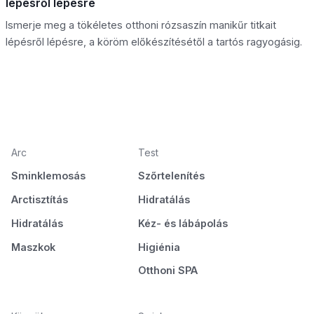
lépésről lépésre
Ismerje meg a tökéletes otthoni rózsaszín manikűr titkait
lépésről lépésre, a köröm előkészítésétől a tartós ragyogásig.
Arc
Test
Sminklemosás
Szőrtelenítés
Arctisztítás
Hidratálás
Hidratálás
Kéz- és lábápolás
Maszkok
Higiénia
Otthoni SPA