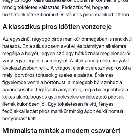
mindig tökéletes választás. Fedezzük fel, hogyan
hozhatunk létre kifinomult és stílusos piros manikűrt otthon.
A klasszikus piros időtlen vonzereje
Az egyszínű, ragyogó piros manikűr önmagában is rendkívül
hatásos. Ez a stílus sosem avul el, és bármilyen alkalomra
megállja a helyét, legyen szó egy hétköznapi megjelenésről
vagy egy elegáns eseményről. A titok a megfelelő árnyalat
kiválasztásában rejlik. A világos, élénk cseresznyepirostól a
mély, borvörös tónusokig széles a paletta. Érdemes
figyelembe venni a bőrtónust: a melegebb bőrszínhez a
narancsosabb, téglásabb árnyalatok, míg a hidegebbhez a
kékes alapú, bogyós gyümölcsökre emlékeztető pirosak
illenek különösen jól. Egy tökéletesen felvitt, fényes
fedőlakkal lezárt piros manikűr mindig ápolt és kifinomult
benyomást kelt.
Minimalista minták a modern csavarért