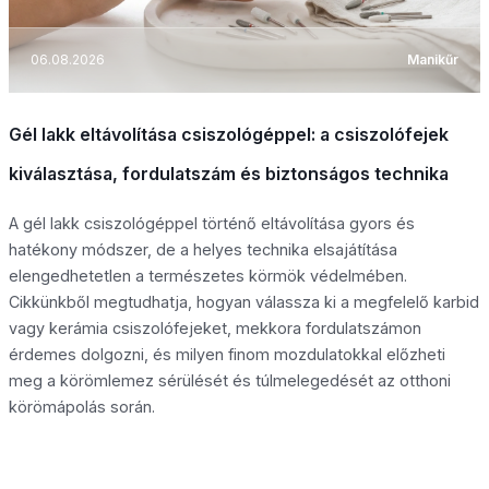
06.08.2026
Manikűr
Gél lakk eltávolítása csiszológéppel: a csiszolófejek
kiválasztása, fordulatszám és biztonságos technika
A gél lakk csiszológéppel történő eltávolítása gyors és
hatékony módszer, de a helyes technika elsajátítása
elengedhetetlen a természetes körmök védelmében.
Cikkünkből megtudhatja, hogyan válassza ki a megfelelő karbid
vagy kerámia csiszolófejeket, mekkora fordulatszámon
érdemes dolgozni, és milyen finom mozdulatokkal előzheti
meg a körömlemez sérülését és túlmelegedését az otthoni
körömápolás során.