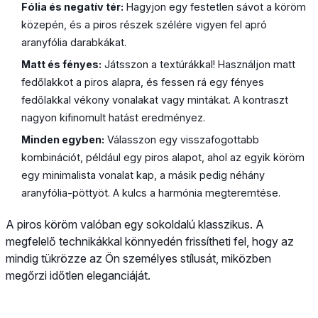
Fólia és negatív tér:
Hagyjon egy festetlen sávot a köröm
közepén, és a piros részek szélére vigyen fel apró
aranyfólia darabkákat.
Matt és fényes:
Játsszon a textúrákkal! Használjon matt
fedőlakkot a piros alapra, és fessen rá egy fényes
fedőlakkal vékony vonalakat vagy mintákat. A kontraszt
nagyon kifinomult hatást eredményez.
Minden egyben:
Válasszon egy visszafogottabb
kombinációt, például egy piros alapot, ahol az egyik köröm
egy minimalista vonalat kap, a másik pedig néhány
aranyfólia-pöttyöt. A kulcs a harmónia megteremtése.
A piros köröm valóban egy sokoldalú klasszikus. A
megfelelő technikákkal könnyedén frissítheti fel, hogy az
mindig tükrözze az Ön személyes stílusát, miközben
megőrzi időtlen eleganciáját.