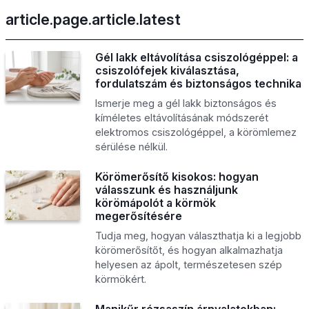
article.page.article.latest
Gél lakk eltávolítása csiszológéppel: a
csiszolófejek kiválasztása,
fordulatszám és biztonságos technika
Ismerje meg a gél lakk biztonságos és
kíméletes eltávolításának módszerét
elektromos csiszológéppel, a körömlemez
sérülése nélkül.
Körömerősítő kisokos: hogyan
válasszunk és használjunk
körömápolót a körmök
megerősítésére
Tudja meg, hogyan választhatja ki a legjobb
körömerősítőt, és hogyan alkalmazhatja
helyesen az ápolt, természetesen szép
körmökért.
Manikűr rózsaszín árnyalatokban: