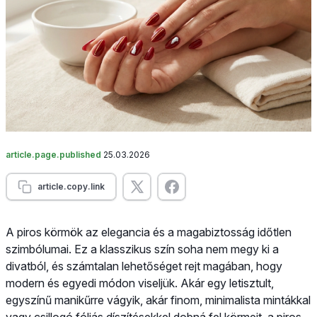
article.page.published
25.03.2026
article.copy.link
A piros körmök az elegancia és a magabiztosság időtlen
szimbólumai. Ez a klasszikus szín soha nem megy ki a
divatból, és számtalan lehetőséget rejt magában, hogy
modern és egyedi módon viseljük. Akár egy letisztult,
egyszínű manikűrre vágyik, akár finom, minimalista mintákkal
vagy csillogó fóliás díszítésekkel dobná fel körmeit, a piros