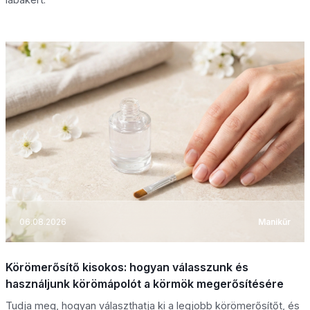
06.08.2026
Manikűr
Körömerősítő kisokos: hogyan válasszunk és
használjunk körömápolót a körmök megerősítésére
Tudja meg, hogyan választhatja ki a legjobb körömerősítőt, és