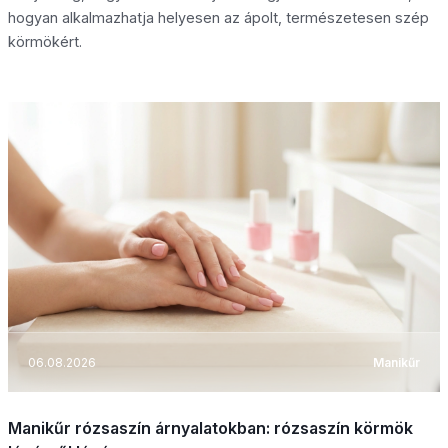
hogyan alkalmazhatja helyesen az ápolt, természetesen szép
körmökért.
06.08.2026
Manikűr
Manikűr rózsaszín árnyalatokban: rózsaszín körmök