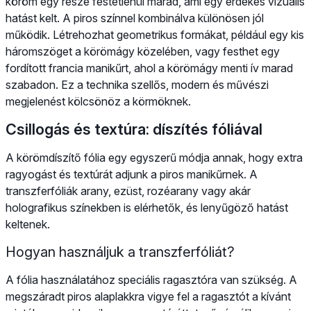
köröm egy része festetlenül marad, ami egy érdekes vizuális
hatást kelt. A piros színnel kombinálva különösen jól
működik. Létrehozhat geometrikus formákat, például egy kis
háromszöget a körömágy közelében, vagy festhet egy
fordított francia manikűrt, ahol a körömágy menti ív marad
szabadon. Ez a technika szellős, modern és művészi
megjelenést kölcsönöz a körmöknek.
Csillogás és textúra: díszítés fóliával
A körömdíszítő fólia egy egyszerű módja annak, hogy extra
ragyogást és textúrát adjunk a piros manikűrnek. A
transzferfóliák arany, ezüst, rozéarany vagy akár
holografikus színekben is elérhetők, és lenyűgöző hatást
keltenek.
Hogyan használjuk a transzferfóliát?
A fólia használatához speciális ragasztóra van szükség. A
megszáradt piros alaplakkra vigye fel a ragasztót a kívánt