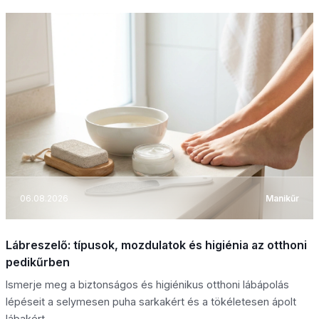
06.08.2026
Manikűr
Lábreszelő: típusok, mozdulatok és higiénia az otthoni
pedikűrben
Ismerje meg a biztonságos és higiénikus otthoni lábápolás
lépéseit a selymesen puha sarkakért és a tökéletesen ápolt
lábakért.