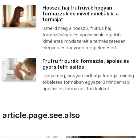
Hosszú haj frufruval: hogyan
formázzuk és mivel emeljük ki a
formáját
Ismerd meg a hosszú, frufrus haj
formázásának és ápolásának legjobb
kíméletes módszereit a természetesen
elegáns és ragyogó megjelenésért.
Frufru frizurák: formázás, ápolás és
gyors felfrissítés
Tudja meg, hogyan tarthatja frufruját mindig
tökéletes formában egyszerű mindennapi
ápolási és formázási trükkökkel.
article.page.see.also