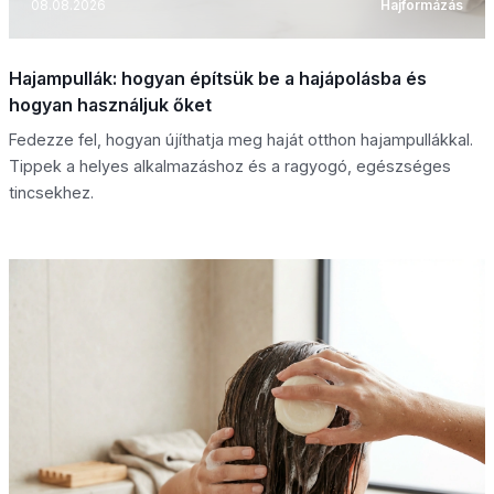
08.08.2026
Hajformázás
Hajampullák: hogyan építsük be a hajápolásba és
hogyan használjuk őket
Fedezze fel, hogyan újíthatja meg haját otthon hajampullákkal.
Tippek a helyes alkalmazáshoz és a ragyogó, egészséges
tincsekhez.