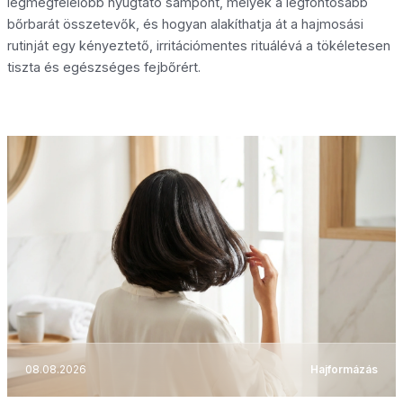
legmegfelelőbb nyugtató sampont, melyek a legfontosabb
bőrbarát összetevők, és hogyan alakíthatja át a hajmosási
rutinját egy kényeztető, irritációmentes rituálévá a tökéletesen
tiszta és egészséges fejbőrért.
08.08.2026
Hajformázás