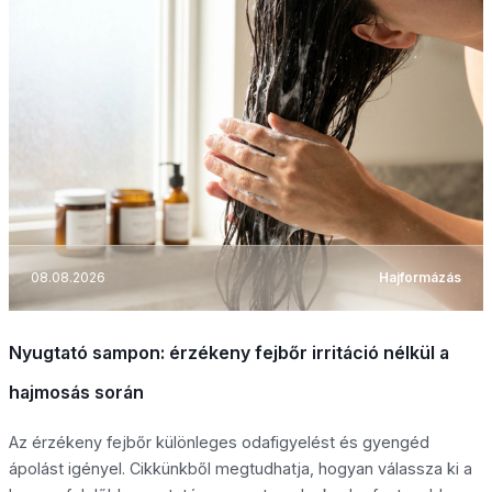
08.08.2026
Hajformázás
Nyugtató sampon: érzékeny fejbőr irritáció nélkül a
hajmosás során
Az érzékeny fejbőr különleges odafigyelést és gyengéd
ápolást igényel. Cikkünkből megtudhatja, hogyan válassza ki a