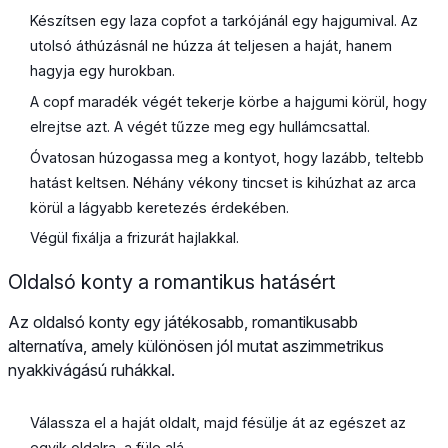
Készítsen egy laza copfot a tarkójánál egy hajgumival. Az
utolsó áthúzásnál ne húzza át teljesen a haját, hanem
hagyja egy hurokban.
A copf maradék végét tekerje körbe a hajgumi körül, hogy
elrejtse azt. A végét tűzze meg egy hullámcsattal.
Óvatosan húzogassa meg a kontyot, hogy lazább, teltebb
hatást keltsen. Néhány vékony tincset is kihúzhat az arca
körül a lágyabb keretezés érdekében.
Végül fixálja a frizurát hajlakkal.
Oldalsó konty a romantikus hatásért
Az oldalsó konty egy játékosabb, romantikusabb
alternatíva, amely különösen jól mutat aszimmetrikus
nyakkivágású ruhákkal.
Válassza el a haját oldalt, majd fésülje át az egészet az
egyik oldalra, a füle alá.