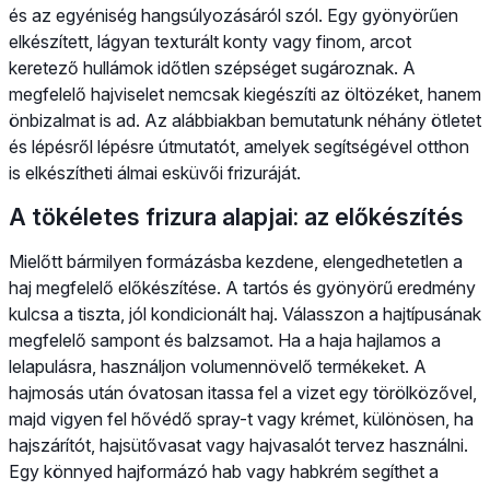
és az egyéniség hangsúlyozásáról szól. Egy gyönyörűen
elkészített, lágyan texturált konty vagy finom, arcot
keretező hullámok időtlen szépséget sugároznak. A
megfelelő hajviselet nemcsak kiegészíti az öltözéket, hanem
önbizalmat is ad. Az alábbiakban bemutatunk néhány ötletet
és lépésről lépésre útmutatót, amelyek segítségével otthon
is elkészítheti álmai esküvői frizuráját.
A tökéletes frizura alapjai: az előkészítés
Mielőtt bármilyen formázásba kezdene, elengedhetetlen a
haj megfelelő előkészítése. A tartós és gyönyörű eredmény
kulcsa a tiszta, jól kondicionált haj. Válasszon a hajtípusának
megfelelő sampont és balzsamot. Ha a haja hajlamos a
lelapulásra, használjon volumennövelő termékeket. A
hajmosás után óvatosan itassa fel a vizet egy törölközővel,
majd vigyen fel hővédő spray-t vagy krémet, különösen, ha
hajszárítót, hajsütővasat vagy hajvasalót tervez használni.
Egy könnyed hajformázó hab vagy habkrém segíthet a