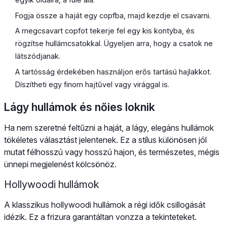
Fogja össze a haját egy copfba, majd kezdje el csavarni.
A megcsavart copfot tekerje fel egy kis kontyba, és
rögzítse hullámcsatokkal. Ügyeljen arra, hogy a csatok ne
látszódjanak.
A tartósság érdekében használjon erős tartású hajlakkot.
Díszítheti egy finom hajtűvel vagy virággal is.
Lágy hullámok és nőies loknik
Ha nem szeretné feltűzni a haját, a lágy, elegáns hullámok
tökéletes választást jelentenek. Ez a stílus különösen jól
mutat félhosszú vagy hosszú hajon, és természetes, mégis
ünnepi megjelenést kölcsönöz.
Hollywoodi hullámok
A klasszikus hollywoodi hullámok a régi idők csillogását
idézik. Ez a frizura garantáltan vonzza a tekinteteket.