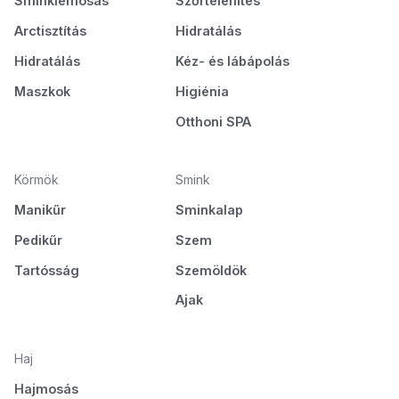
Sminklemosás
Szőrtelenítés
Arctisztítás
Hidratálás
Hidratálás
Kéz- és lábápolás
Maszkok
Higiénia
Otthoni SPA
Körmök
Smink
Manikűr
Sminkalap
Pedikűr
Szem
Tartósság
Szemöldök
Ajak
Haj
Hajmosás