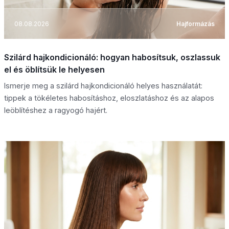
08.08.2026
Hajformázás
Szilárd hajkondicionáló: hogyan habosítsuk, oszlassuk
el és öblítsük le helyesen
Ismerje meg a szilárd hajkondicionáló helyes használatát:
tippek a tökéletes habosításhoz, eloszlatáshoz és az alapos
leöblítéshez a ragyogó hajért.