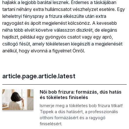
hajlakk a legjobb barátai lesznek. Érdemes a táskájában
tartani néhány extra hullámcsatot vészhelyzet esetére. Egy
leheletnyi fényspray a frizura elkészülte után extra
ragyogást és ápolt megjelenést kölcsönöz. A kevesebb
néha több elvét követve válasszon diszkrét, de elegáns
hajdíszt, például egy gyöngyös csatot vagy egy apró,
csillogó fésűt, amely tökéletesen kiegészíti a megjelenését
anélkül, hogy elvonná a figyelmet Önről.
article.page.article.latest
Női bob frizura: formázás, dús hatás
és tökéletes finiselés
Ismerje meg a tökéletes bob frizura titkait!
Tippek a dús hatásért, a professzionális
otthoni formázásért és a ragyogó
finiselésért.