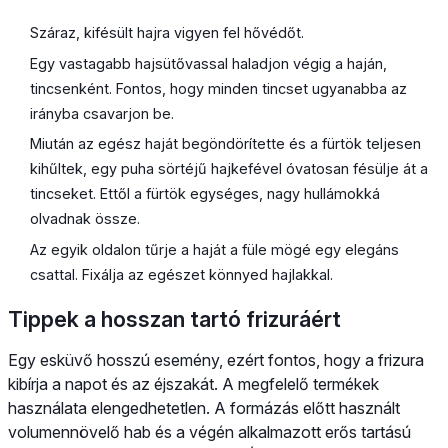
Száraz, kifésült hajra vigyen fel hővédőt.
Egy vastagabb hajsütővassal haladjon végig a haján,
tincsenként. Fontos, hogy minden tincset ugyanabba az
irányba csavarjon be.
Miután az egész haját begöndörítette és a fürtök teljesen
kihűltek, egy puha sörtéjű hajkefével óvatosan fésülje át a
tincseket. Ettől a fürtök egységes, nagy hullámokká
olvadnak össze.
Az egyik oldalon tűrje a haját a füle mögé egy elegáns
csattal. Fixálja az egészet könnyed hajlakkal.
Tippek a hosszan tartó frizuráért
Egy esküvő hosszú esemény, ezért fontos, hogy a frizura
kibírja a napot és az éjszakát. A megfelelő termékek
használata elengedhetetlen. A formázás előtt használt
volumennövelő hab és a végén alkalmazott erős tartású