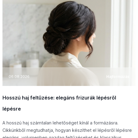
06.08.2026
Hajformázás
Hosszú haj feltűzése: elegáns frizurák lépésről
lépésre
A hosszú haj számtalan lehetőséget kínál a formázásra.
Cikkünkből megtudhatja, hogyan készíthet el lépésről lépésre
elegáns, volumenben gazdag feltűzéseket és klasszikus