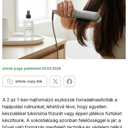
article.page.published
24.03.2026
article.copy.link
A 2 az 1-ben hajformázó eszközök forradalmasították a
hajápolási rutinunkat, lehetővé téve, hogy egyetlen
készülékkel tükörsima frizurát vagy éppen játékos fürtöket
készítsünk. A sokoldalúság azonban felelősséggel is jár: a
hővel való formázás megfelelő technika és védelem nélkül