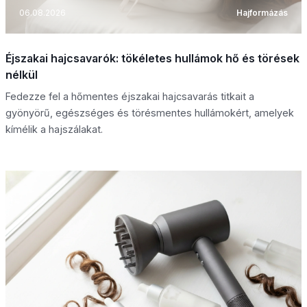
06.08.2026
Hajformázás
Éjszakai hajcsavarók: tökéletes hullámok hő és törések
nélkül
Fedezze fel a hőmentes éjszakai hajcsavarás titkait a
gyönyörű, egészséges és törésmentes hullámokért, amelyek
kímélik a hajszálakat.