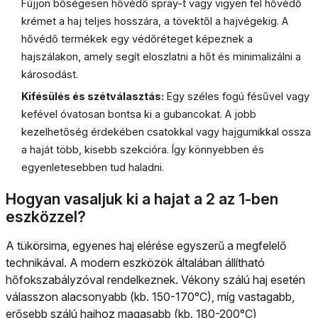
Fújjon bőségesen hővédő spray-t vagy vigyen fel hővédő
krémet a haj teljes hosszára, a tövektől a hajvégekig. A
hővédő termékek egy védőréteget képeznek a
hajszálakon, amely segít eloszlatni a hőt és minimalizálni a
károsodást.
Kifésülés és szétválasztás:
Egy széles fogú fésűvel vagy
kefével óvatosan bontsa ki a gubancokat. A jobb
kezelhetőség érdekében csatokkal vagy hajgumikkal ossza
a haját több, kisebb szekcióra. Így könnyebben és
egyenletesebben tud haladni.
Hogyan vasaljuk ki a hajat a 2 az 1-ben
eszközzel?
A tükörsima, egyenes haj elérése egyszerű a megfelelő
technikával. A modern eszközök általában állítható
hőfokszabályzóval rendelkeznek. Vékony szálú haj esetén
válasszon alacsonyabb (kb. 150-170°C), míg vastagabb,
erősebb szálú hajhoz magasabb (kb. 180-200°C)