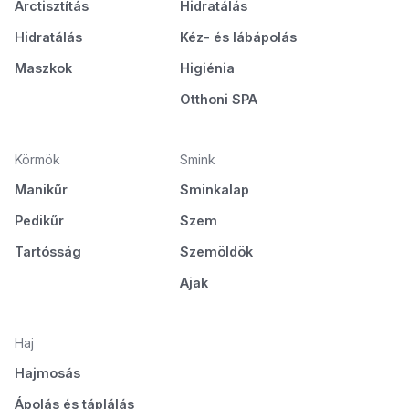
Arctisztítás
Hidratálás
Hidratálás
Kéz- és lábápolás
Maszkok
Higiénia
Otthoni SPA
Körmök
Smink
Manikűr
Sminkalap
Pedikűr
Szem
Tartósság
Szemöldök
Ajak
Haj
Hajmosás
Ápolás és táplálás