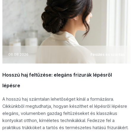
06.08.2026
Fésülés és szárítás
Hosszú haj feltűzése: elegáns frizurák lépésről
lépésre
A hosszú haj számtalan lehetőséget kínál a formázásra.
Cikkünkből megtudhatja, hogyan készíthet el lépésről lépésre
elegáns, volumenben gazdag feltűzéseket és klasszikus
kontyokat otthon, kíméletes technikákkal. Fedezze fel a
praktikus trükköket a tartós és természetes hatású frizurákért.