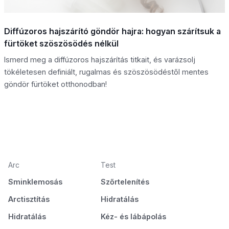
Diffúzoros hajszárító göndör hajra: hogyan szárítsuk a
fürtöket szöszösödés nélkül
Ismerd meg a diffúzoros hajszárítás titkait, és varázsolj
tökéletesen definiált, rugalmas és szöszösödéstől mentes
göndör fürtöket otthonodban!
Arc
Test
Sminklemosás
Szőrtelenítés
Arctisztítás
Hidratálás
Hidratálás
Kéz- és lábápolás