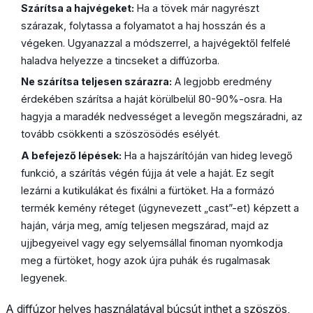
Szárítsa a hajvégeket:
Ha a tövek már nagyrészt
szárazak, folytassa a folyamatot a haj hosszán és a
végeken. Ugyanazzal a módszerrel, a hajvégektől felfelé
haladva helyezze a tincseket a diffúzorba.
Ne szárítsa teljesen szárazra:
A legjobb eredmény
érdekében szárítsa a haját körülbelül 80-90%-osra. Ha
hagyja a maradék nedvességet a levegőn megszáradni, az
tovább csökkenti a szöszösödés esélyét.
A befejező lépések:
Ha a hajszárítóján van hideg levegő
funkció, a szárítás végén fújja át vele a haját. Ez segít
lezárni a kutikulákat és fixálni a fürtöket. Ha a formázó
termék kemény réteget (úgynevezett „cast”-et) képzett a
haján, várja meg, amíg teljesen megszárad, majd az
ujjbegyeivel vagy egy selyemsállal finoman nyomkodja
meg a fürtöket, hogy azok újra puhák és rugalmasak
legyenek.
A diffúzor helyes használatával búcsút inthet a szöszös,