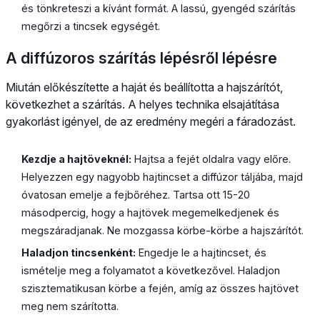
és tönkreteszi a kívánt formát. A lassú, gyengéd szárítás
megőrzi a tincsek egységét.
A diffúzoros szárítás lépésről lépésre
Miután előkészítette a haját és beállította a hajszárítót,
következhet a szárítás. A helyes technika elsajátítása
gyakorlást igényel, de az eredmény megéri a fáradozást.
Kezdje a hajtöveknél:
Hajtsa a fejét oldalra vagy előre.
Helyezzen egy nagyobb hajtincset a diffúzor táljába, majd
óvatosan emelje a fejbőréhez. Tartsa ott 15-20
másodpercig, hogy a hajtövek megemelkedjenek és
megszáradjanak. Ne mozgassa körbe-körbe a hajszárítót.
Haladjon tincsenként:
Engedje le a hajtincset, és
ismételje meg a folyamatot a következővel. Haladjon
szisztematikusan körbe a fején, amíg az összes hajtövet
meg nem szárította.