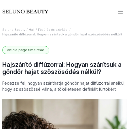
Seluno Beauty
Haj
Fésülés és szárítás
Hajszárító diffúzorral: Hogyan szárítsuk a göndör hajat szöszösödés nélkül?
article.page.time.read
Hajszárító diffúzorral: Hogyan szárítsuk a
göndör hajat szöszösödés nélkül?
Fedezze fel, hogyan száríthatja göndör haját diffúzorral anélkül,
hogy az szöszössé válna, a tökéletesen definiált fürtökért.