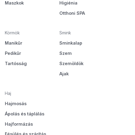
Maszkok
Higiénia
Otthoni SPA
Körmök
Smink
Manikűr
Sminkalap
Pedikűr
Szem
Tartósság
Szemöldök
Ajak
Haj
Hajmosás
Ápolás és táplálás
Hajformázás
Fésülés és szárítás