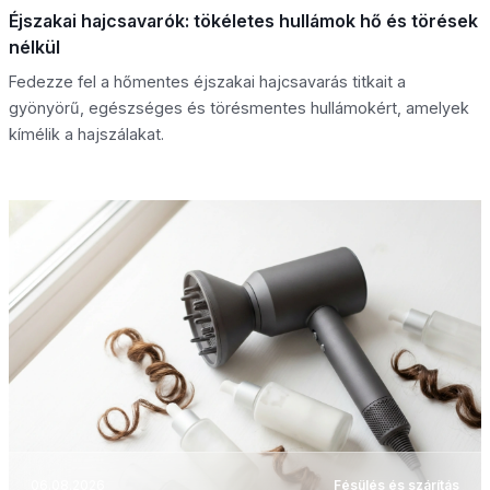
Éjszakai hajcsavarók: tökéletes hullámok hő és törések
nélkül
Fedezze fel a hőmentes éjszakai hajcsavarás titkait a
gyönyörű, egészséges és törésmentes hullámokért, amelyek
kímélik a hajszálakat.
06.08.2026
Fésülés és szárítás