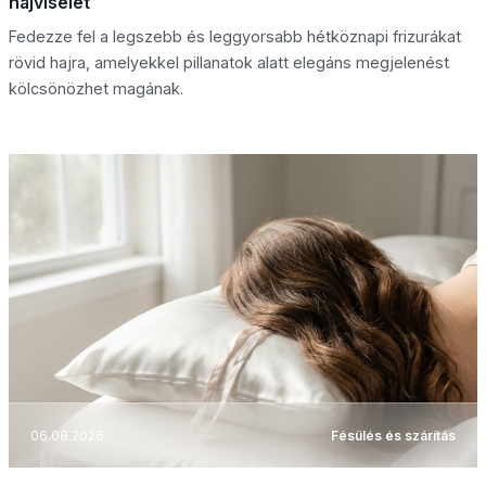
hajviselet
Fedezze fel a legszebb és leggyorsabb hétköznapi frizurákat
rövid hajra, amelyekkel pillanatok alatt elegáns megjelenést
kölcsönözhet magának.
06.08.2026
Fésülés és szárítás