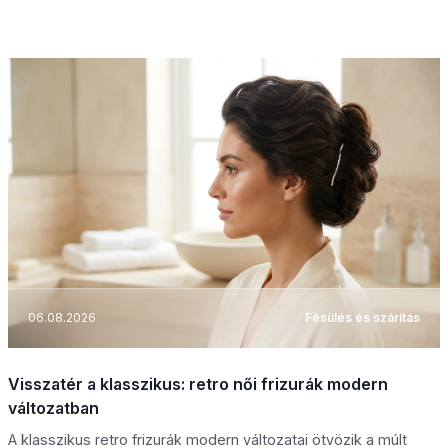
06.08.2026
Fésülés és szárítás
Visszatér a klasszikus: retro női frizurák modern
változatban
A klasszikus retro frizurák modern változatai ötvözik a múlt