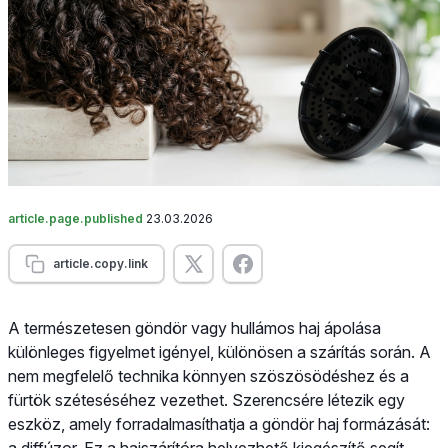
article.page.published
23.03.2026
article.copy.link
A természetesen göndör vagy hullámos haj ápolása
különleges figyelmet igényel, különösen a szárítás során. A
nem megfelelő technika könnyen szöszösödéshez és a
fürtök széteséséhez vezethet. Szerencsére létezik egy
eszköz, amely forradalmasíthatja a göndör haj formázását:
a diffúzor. Ez a hajszárítóra helyezhető kiegészítő segít