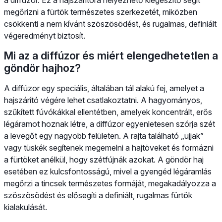
megőrizni a fürtök természetes szerkezetét, miközben
csökkenti a nem kívánt szöszösödést, és rugalmas, definiált
végeredményt biztosít.
Mi az a diffúzor és miért elengedhetetlen a
göndör hajhoz?
A diffúzor egy speciális, általában tál alakú fej, amelyet a
hajszárító végére lehet csatlakoztatni. A hagyományos,
szűkített fúvókákkal ellentétben, amelyek koncentrált, erős
légáramot hoznak létre, a diffúzor egyenletesen szórja szét
a levegőt egy nagyobb felületen. A rajta található „ujjak”
vagy tüskék segítenek megemelni a hajtöveket és formázni
a fürtöket anélkül, hogy szétfújnák azokat. A göndör haj
esetében ez kulcsfontosságú, mivel a gyengéd légáramlás
megőrzi a tincsek természetes formáját, megakadályozza a
szöszösödést és elősegíti a definiált, rugalmas fürtök
kialakulását.