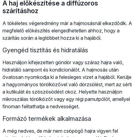
A haj előkészítése a diffúzoros
szárításhoz
A tökéletes végeredmény már a hajmosásnál elkezdődik. A
megfelelő előkészítés elengedhetetlen ahhoz, hogy a
szárítás során a legtöbbet hozza ki a hajából.
Gyengéd tisztítás és hidratálás
Használjon kifejezetten göndör vagy száraz hajra való,
hidratáló sampont és kondicionálót. A hajmosás után
óvatosan nyomkodja ki a felesleges vizet a hajából. Kerülje
a hagyományos törölközővel való dörzsölést, mert az sérti
a kutikulát és szöszösödést okoz. Helyette használjon
mikroszálas törölközőt vagy egy régi pamutpólót, amellyel
finoman felitathatja a nedvességet.
Formázó termékek alkalmazása
A még nedves, de már nem csöpögő hajra vigyen fel