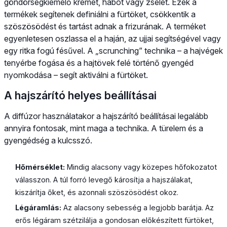
göndörségkiemelő krémet, habot vagy zselét. Ezek a
termékek segítenek definiálni a fürtöket, csökkentik a
szöszösödést és tartást adnak a frizurának. A terméket
egyenletesen oszlassa el a haján, az ujjai segítségével vagy
egy ritka fogú fésűvel. A „scrunching” technika – a hajvégek
tenyérbe fogása és a hajtövek felé történő gyengéd
nyomkodása – segít aktiválni a fürtöket.
A hajszárító helyes beállításai
A diffúzor használatakor a hajszárító beállításai legalább
annyira fontosak, mint maga a technika. A türelem és a
gyengédség a kulcsszó.
Hőmérséklet:
Mindig alacsony vagy közepes hőfokozatot
válasszon. A túl forró levegő károsítja a hajszálakat,
kiszárítja őket, és azonnali szöszösödést okoz.
Légáramlás:
Az alacsony sebesség a legjobb barátja. Az
erős légáram szétzilálja a gondosan előkészített fürtöket,