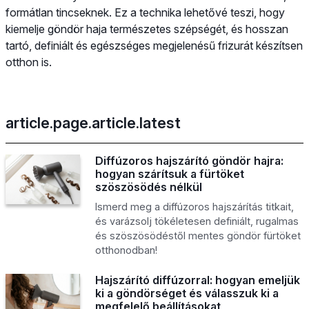
formátlan tincseknek. Ez a technika lehetővé teszi, hogy
kiemelje göndör haja természetes szépségét, és hosszan
tartó, definiált és egészséges megjelenésű frizurát készítsen
otthon is.
article.page.article.latest
Diffúzoros hajszárító göndör hajra:
hogyan szárítsuk a fürtöket
szöszösödés nélkül
Ismerd meg a diffúzoros hajszárítás titkait,
és varázsolj tökéletesen definiált, rugalmas
és szöszösödéstől mentes göndör fürtöket
otthonodban!
Hajszárító diffúzorral: hogyan emeljük
ki a göndörséget és válasszuk ki a
megfelelő beállításokat