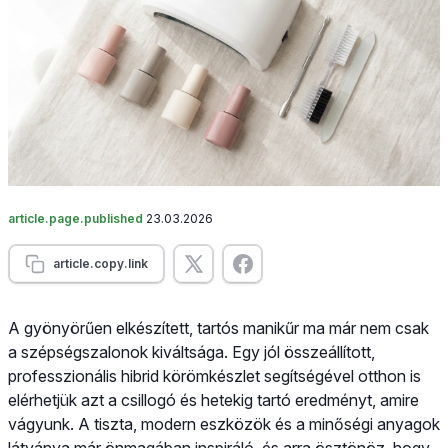
article.page.published
23.03.2026
article.copy.link
A gyönyörűen elkészített, tartós manikűr ma már nem csak
a szépségszalonok kiváltsága. Egy jól összeállított,
professzionális hibrid körömkészlet segítségével otthon is
elérhetjük azt a csillogó és hetekig tartó eredményt, amire
vágyunk. A tiszta, modern eszközök és a minőségi anyagok
látványa már önmagában inspiráló, és arra ösztönöz, hogy