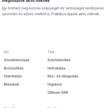
megoldások aktív nőknek
Így őrizheti meg körmei szépségét és tartósságát rendszeres
sportolás és edzés mellett is. Praktikus tippek aktív nőknek.
Arc
Test
Sminklemosás
Szőrtelenítés
Arctisztítás
Hidratálás
Hidratálás
Kéz- és lábápolás
Maszkok
Higiénia
Otthoni SPA