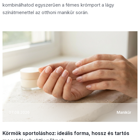
kombinálhatod egyszerűen a fémes krómport a lágy
színátmenettel az otthoni manikűr során.
07.08.2026
Manikűr
Körmök sportoláshoz: ideális forma, hossz és tartós