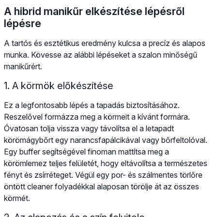
A hibrid manikűr elkészítése lépésről
lépésre
A tartós és esztétikus eredmény kulcsa a precíz és alapos
munka. Kövesse az alábbi lépéseket a szalon minőségű
manikűrért.
1. A körmök előkészítése
Ez a legfontosabb lépés a tapadás biztosításához.
Reszelővel formázza meg a körmeit a kívánt formára.
Óvatosan tolja vissza vagy távolítsa el a letapadt
körömágybőrt egy narancsfapálcikával vagy bőrfeltolóval.
Egy buffer segítségével finoman mattítsa meg a
körömlemez teljes felületét, hogy eltávolítsa a természetes
fényt és zsírréteget. Végül egy por- és szálmentes törlőre
öntött cleaner folyadékkal alaposan törölje át az összes
körmét.