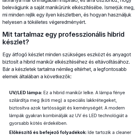
belevágjunk a saját manikűrünk elkészítésébe. Ismerjük meg,
mi minden rejlik egy ilyen készletben, és hogyan használjuk
helyesen a tökéletes végeredményért.
Mit tartalmaz egy professzionális hibrid
készlet?
Egy átfogó készlet minden szükséges eszközt és anyagot
biztosít a hibrid manikűr elkészítéséhez és eltávolításához.
Bár a készletek tartalma némileg eltérhet, a legfontosabb
elemek általában a következők:
UV/LED lámpa:
Ez a hibrid manikűr lelke. A lámpa fénye
szilárdítja meg (köti meg) a speciális lakkrétegeket,
biztosítva azok tartósságát és keménységét. A modern
lámpák gyakran kombinálják az UV és LED technológiát a
gyorsabb kötés érdekében.
Előkészítő és befejező folyadékok:
Ide tartozik a cleaner