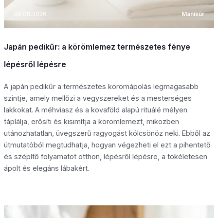
08.08.2026
Manikűr
Japán pedikűr: a körömlemez természetes fénye
lépésről lépésre
A japán pedikűr a természetes körömápolás legmagasabb
szintje, amely mellőzi a vegyszereket és a mesterséges
lakkokat. A méhviasz és a kovaföld alapú rituálé mélyen
táplálja, erősíti és kisimítja a körömlemezt, miközben
utánozhatatlan, üvegszerű ragyogást kölcsönöz neki. Ebből az
útmutatóból megtudhatja, hogyan végezheti el ezt a pihentető
és szépítő folyamatot otthon, lépésről lépésre, a tökéletesen
ápolt és elegáns lábakért.