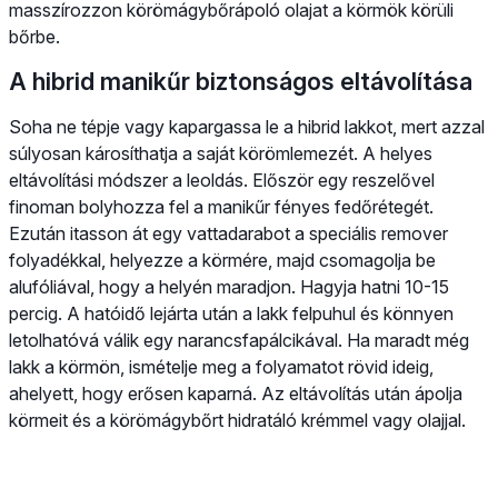
masszírozzon körömágybőrápoló olajat a körmök körüli
bőrbe.
A hibrid manikűr biztonságos eltávolítása
Soha ne tépje vagy kapargassa le a hibrid lakkot, mert azzal
súlyosan károsíthatja a saját körömlemezét. A helyes
eltávolítási módszer a leoldás. Először egy reszelővel
finoman bolyhozza fel a manikűr fényes fedőrétegét.
Ezután itasson át egy vattadarabot a speciális remover
folyadékkal, helyezze a körmére, majd csomagolja be
alufóliával, hogy a helyén maradjon. Hagyja hatni 10-15
percig. A hatóidő lejárta után a lakk felpuhul és könnyen
letolhatóvá válik egy narancsfapálcikával. Ha maradt még
lakk a körmön, ismételje meg a folyamatot rövid ideig,
ahelyett, hogy erősen kaparná. Az eltávolítás után ápolja
körmeit és a körömágybőrt hidratáló krémmel vagy olajjal.