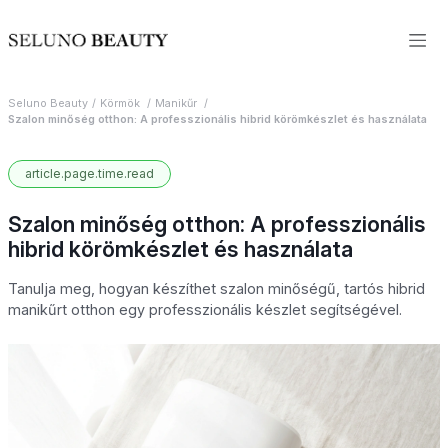
Seluno Beauty
Körmök
Manikűr
Szalon minőség otthon: A professzionális hibrid körömkészlet és használata
article.page.time.read
Szalon minőség otthon: A professzionális
hibrid körömkészlet és használata
Tanulja meg, hogyan készíthet szalon minőségű, tartós hibrid
manikűrt otthon egy professzionális készlet segítségével.