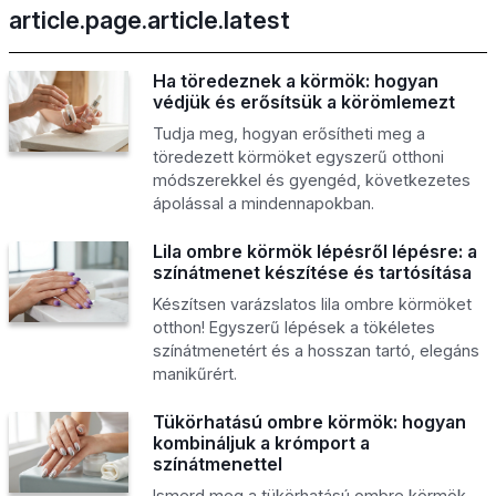
article.page.article.latest
Ha töredeznek a körmök: hogyan
védjük és erősítsük a körömlemezt
Tudja meg, hogyan erősítheti meg a
töredezett körmöket egyszerű otthoni
módszerekkel és gyengéd, következetes
ápolással a mindennapokban.
Lila ombre körmök lépésről lépésre: a
színátmenet készítése és tartósítása
Készítsen varázslatos lila ombre körmöket
otthon! Egyszerű lépések a tökéletes
színátmenetért és a hosszan tartó, elegáns
manikűrért.
Tükörhatású ombre körmök: hogyan
kombináljuk a krómport a
színátmenettel
Ismerd meg a tükörhatású ombre körmök