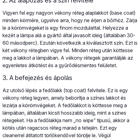
2. Az alapozás és a szín felvitele
Vigyen fel egy nagyon vékony réteg alaplakkot (base coat)
minden körmére, ügyelve arra, hogy ne érjen a bőrhöz. Zárja
le a körömvégeket is egy finom mozdulattal. Helyezze a
kezét a lámpa alá a gyártó által javasolt ideig (általában 30-
60 másodperc). Ezután következik a kiválasztott szín. Ezt is
két vékony rétegben vigye fel. Minden réteg után köttesse
meg a lakkot a lámpában. A vékony rétegek garantálják az
egyenletes átkötést és a gyűrődésmentes felületet.
3. A befejezés és ápolás
Az utolsó lépés a fedőlakk (top coat) felvitele. Ez is egy
vékony réteg legyen, amely beborítja a színes lakkot és
lezárja a körömvégeket. A fedőlakkot is köttesse meg a
lámpában, általában kicsit hosszabb ideig, mint a színes
rétegeket. Ha a fedőlakkja nem „no wipe” típusú, akkor a
kötés után ragacsos réteg marad a tetején. Ezt egy
cleanerrel átitatott törlőkendővel törölje le. Végül