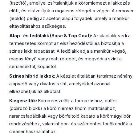
(tisztító), amellyel zsírtalanítjuk a körömlemezt a lakkozás
előtt, és eltávolítjuk a ragacsos réteget a végén. A remover
(leoldó) pedig az aceton alapú folyadék, amely a manikűr
eltávolításához szükséges.
Alap- és fedőlakk (Base & Top Coat):
Az alaplakk védi a
természetes körmöt az elszíneződéstől és biztosítja a
színes lakk tapadását. A fedőlakk adja a manikűr végső,
magas fényű vagy matt rétegét, és megvédi a színt a
sérülésektől, kopástól.
Színes hibrid lakkok:
A készlet általában tartalmaz néhány
alapvető vagy divatos színt, amelyekkel azonnal
elkezdhetjük az alkotást.
Kiegészítők:
Körömreszelők a formázáshoz, buffer
(polírozó blokk) a körömlemez finom mattításához,
narancsfapálcikák vagy bőrfeltoló kaparó a körömágyi bőr
rendezéséhez, valamint por- és szálmentes törlőkendők a
cleaner használatához.