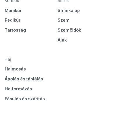
Körmök
Smink
Manikűr
Sminkalap
Pedikűr
Szem
Tartósság
Szemöldök
Ajak
Haj
Hajmosás
Ápolás és táplálás
Hajformázás
Fésülés és szárítás