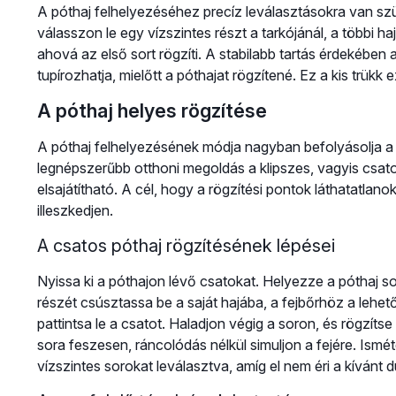
A póthaj felhelyezéséhez precíz leválasztásokra van sz
válasszon le egy vízszintes részt a tarkójánál, a többi haj
ahová az első sort rögzíti. A stabilabb tartás érdekében 
tupírozhatja, mielőtt a póthajat rögzítené. Ez a kis trükk 
A póthaj helyes rögzítése
A póthaj felhelyezésének módja nagyban befolyásolja 
legnépszerűbb otthoni megoldás a klipszes, vagyis csat
elsajátítható. A cél, hogy a rögzítési pontok láthatatla
illeszkedjen.
A csatos póthaj rögzítésének lépései
Nyissa ki a póthajon lévő csatokat. Helyezze a póthaj so
részét csúsztassa be a saját hajába, a fejbőrhöz a lehe
pattintsa le a csatot. Haladjon végig a soron, és rögzíts
sora feszesen, ráncolódás nélkül simuljon a fejére. Ismét
vízszintes sorokat leválasztva, amíg el nem éri a kívánt d