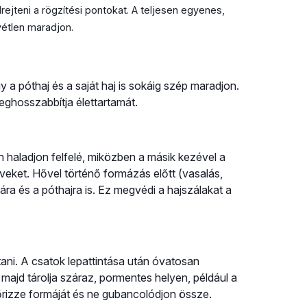
rejteni a rögzítési pontokat. A teljesen egyenes,
vétlen maradjon.
gy a póthaj és a saját haj is sokáig szép maradjon.
ghosszabbítja élettartamát.
n haladjon felfelé, miközben a másik kezével a
töveket. Hővel történő formázás előtt (vasalás,
ára és a póthajra is. Ez megvédi a hajszálakat a
ítani. A csatok lepattintása után óvatosan
, majd tárolja száraz, pormentes helyen, például a
rizze formáját és ne gubancolódjon össze.