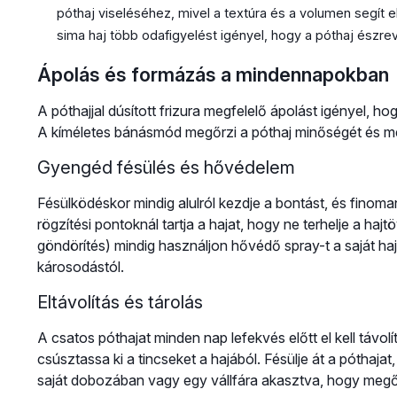
póthaj viseléséhez, mivel a textúra és a volumen segít el
sima haj több odafigyelést igényel, hogy a póthaj észre
Ápolás és formázás a mindennapokban
A póthajjal dúsított frizura megfelelő ápolást igényel, ho
A kíméletes bánásmód megőrzi a póthaj minőségét és me
Gyengéd fésülés és hővédelem
Fésülködéskor mindig alulról kezdje a bontást, és finoma
rögzítési pontoknál tartja a hajat, hogy ne terhelje a haj
göndörítés) mindig használjon hővédő spray-t a saját haj
károsodástól.
Eltávolítás és tárolás
A csatos póthajat minden nap lefekvés előtt el kell távol
csúsztassa ki a tincseket a hajából. Fésülje át a póthajat
saját dobozában vagy egy vállfára akasztva, hogy megő