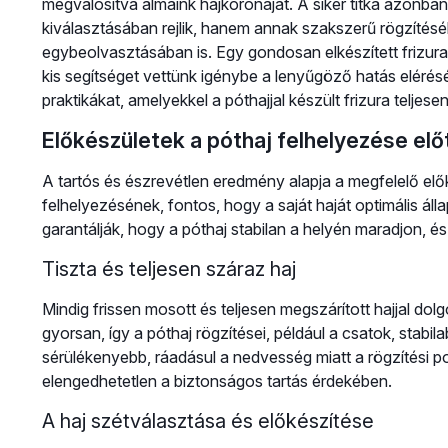
megvalósítva álmaink hajkoronáját. A siker titka azonb
kiválasztásában rejlik, hanem annak szakszerű rögzítés
egybeolvasztásában is. Egy gondosan elkészített frizur
kis segítséget vettünk igénybe a lenyűgöző hatás elérés
praktikákat, amelyekkel a póthajjal készült frizura teljes
Előkészületek a póthaj felhelyezése elő
A tartós és észrevétlen eredmény alapja a megfelelő elők
felhelyezésének, fontos, hogy a saját haját optimális á
garantálják, hogy a póthaj stabilan a helyén maradjon, é
Tiszta és teljesen száraz haj
Mindig frissen mosott és teljesen megszárított hajjal dol
gyorsan, így a póthaj rögzítései, például a csatok, stab
sérülékenyebb, ráadásul a nedvesség miatt a rögzítési p
elengedhetetlen a biztonságos tartás érdekében.
A haj szétválasztása és előkészítése