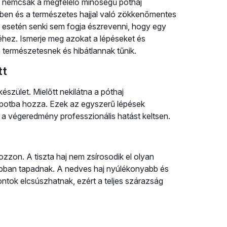
an nemcsak a megfelelő minőségű póthaj
ében és a természetes hajjal való zökkenőmentes
a esetén senki sem fogja észrevenni, hogy egy
éhez. Ismerje meg azokat a lépéseket és
en természetesnek és hibátlannak tűnik.
tt
észület. Mielőtt nekilátna a póthaj
llapotba hozza. Ezek az egyszerű lépések
s a végeredmény professzionális hatást keltsen.
gozzon. A tiszta haj nem zsírosodik el olyan
ilabban tapadnak. A nedves haj nyúlékonyabb és
ontok elcsúszhatnak, ezért a teljes szárazság