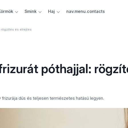
Körmök
Smink
Haj
nav.menu.contacts
 rögzítés és elrejtés
izurát póthajjal: rögzí
gy frizurája dús és teljesen természetes hatású legyen.