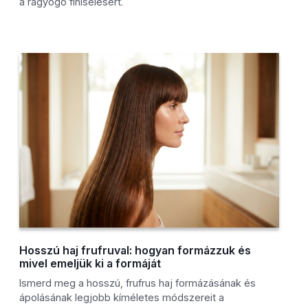
a ragyogó finiselésért.
Hosszú haj frufruval: hogyan formázzuk és
mivel emeljük ki a formáját
Ismerd meg a hosszú, frufrus haj formázásának és
ápolásának legjobb kíméletes módszereit a