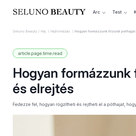
Arc
Test
Seluno Beauty
Haj
Hajformázás
Hogyan formázzunk frizurát póthajjal:
article.page.time.read
Hogyan formázzunk fr
és elrejtés
Fedezze fel, hogyan rögzítheti és rejtheti el a póthajat, ho