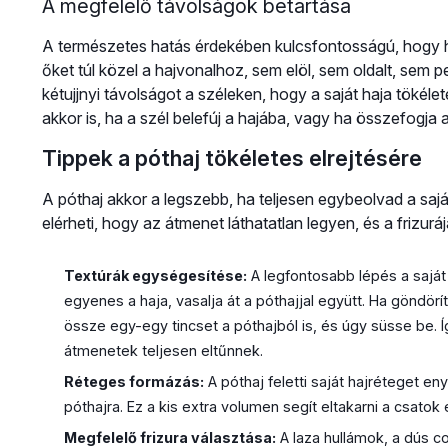
A megfelelő távolságok betartása
A természetes hatás érdekében kulcsfontosságú, hogy h
őket túl közel a hajvonalhoz, sem elöl, sem oldalt, sem 
kétujjnyi távolságot a széleken, hogy a saját haja tökélet
akkor is, ha a szél belefúj a hajába, vagy ha összefogja a
Tippek a póthaj tökéletes elrejtésére
A póthaj akkor a legszebb, ha teljesen egybeolvad a saj
elérheti, hogy az átmenet láthatatlan legyen, és a frizurá
Textúrák egységesítése:
A legfontosabb lépés a saját
egyenes a haja, vasalja át a póthajjal együtt. Ha göndörí
össze egy-egy tincset a póthajból is, és úgy süsse be.
átmenetek teljesen eltűnnek.
Réteges formázás:
A póthaj feletti saját hajréteget en
póthajra. Ez a kis extra volumen segít eltakarni a csatok
Megfelelő frizura választása:
A laza hullámok, a dús co