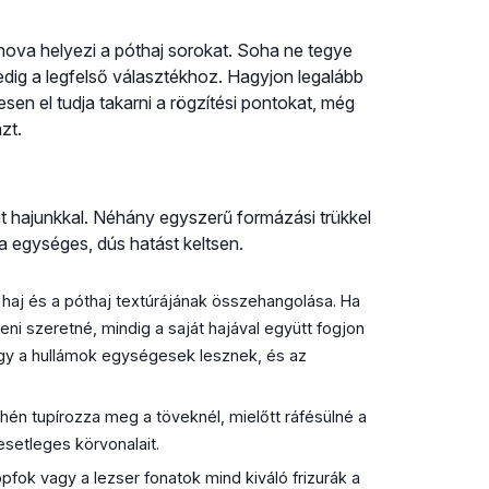
ova helyezi a póthaj sorokat. Soha ne tegye
pedig a legfelső választékhoz. Hagyjon legalább
esen el tudja takarni a rögzítési pontokat, még
zt.
át hajunkkal. Néhány egyszerű formázási trükkel
ja egységes, dús hatást keltsen.
 haj és a póthaj textúrájának összehangolása. Ha
teni szeretné, mindig a saját hajával együtt fogjon
 Így a hullámok egységesek lesznek, és az
yhén tupírozza meg a töveknél, mielőtt ráfésülné a
 esetleges körvonalait.
pfok vagy a lezser fonatok mind kiváló frizurák a