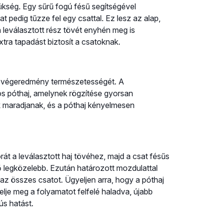
ükség. Egy sűrű fogú fésű segítségével
at pedig tűzze fel egy csattal. Ez lesz az alap,
a leválasztott rész tövét enyhén meg is
extra tapadást biztosít a csatoknak.
a végeredmény természetességét. A
os póthaj, amelynek rögzítése gyorsan
nok maradjanak, és a póthaj kényelmesen
rát a leválasztott haj tövéhez, majd a csat fésűs
tő legközelebb. Ezután határozott mozdulattal
e az összes csatot. Ügyeljen arra, hogy a póthaj
elje meg a folyamatot felfelé haladva, újabb
ús hatást.