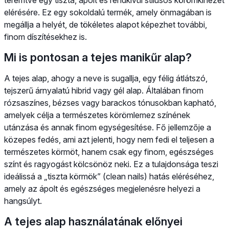
elérésére. Ez egy sokoldalú termék, amely önmagában is
megállja a helyét, de tökéletes alapot képezhet további,
finom díszítésekhez is.
Mi is pontosan a tejes manikűr alap?
A tejes alap, ahogy a neve is sugallja, egy félig átlátszó,
tejszerű árnyalatú hibrid vagy gél alap. Általában finom
rózsaszínes, bézses vagy barackos tónusokban kapható,
amelyek célja a természetes körömlemez színének
utánzása és annak finom egységesítése. Fő jellemzője a
közepes fedés, ami azt jelenti, hogy nem fedi el teljesen a
természetes körmöt, hanem csak egy finom, egészséges
színt és ragyogást kölcsönöz neki. Ez a tulajdonsága teszi
ideálissá a „tiszta körmök” (clean nails) hatás eléréséhez,
amely az ápolt és egészséges megjelenésre helyezi a
hangsúlyt.
A tejes alap használatának előnyei