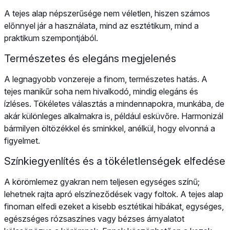
A tejes alap népszerűsége nem véletlen, hiszen számos
előnnyel jár a használata, mind az esztétikum, mind a
praktikum szempontjából.
Természetes és elegáns megjelenés
A legnagyobb vonzereje a finom, természetes hatás. A
tejes manikűr soha nem hivalkodó, mindig elegáns és
ízléses. Tökéletes választás a mindennapokra, munkába, de
akár különleges alkalmakra is, például esküvőre. Harmonizál
bármilyen öltözékkel és sminkkel, anélkül, hogy elvonná a
figyelmet.
Színkiegyenlítés és a tökéletlenségek elfedése
A körömlemez gyakran nem teljesen egységes színű;
lehetnek rajta apró elszíneződések vagy foltok. A tejes alap
finoman elfedi ezeket a kisebb esztétikai hibákat, egységes,
egészséges rózsaszínes vagy bézses árnyalatot