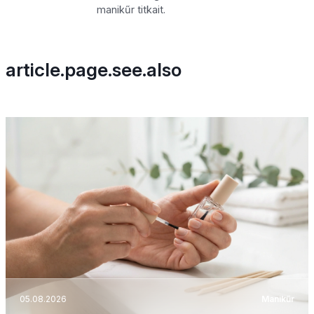
manikűr titkait.
article.page.see.also
05.08.2026
Manikűr