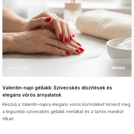
05.08.2026
Manikűr
Valentin-napi géllakk: Szívecskés díszítések és
elegáns vörös árnyalatok
Készülj a Valentin-napra elegáns vörös körmökkel! Ismerd meg
a legszebb szívecskés géllakk mintákat és a tartós manikűr
titkait.