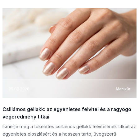
05.08.2026
Manikűr
Csillámos géllakk: az egyenletes felvitel és a ragyogó
végeredmény titkai
Ismerje meg a tökéletes csillámos géllakk felvitelének titkait az
egyenletes eloszlásért és a hosszan tartó, üvegszerű