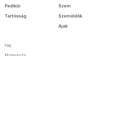
Pedikűr
Szem
Tartósság
Szemöldök
Ajak
Haj
Hajmosás
Ápolás és táplálás
Hajformázás
Fésülés és szárítás