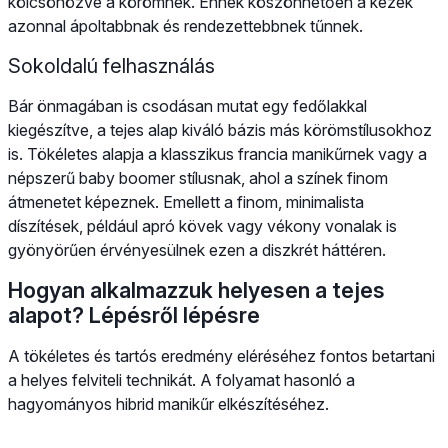
kölcsönözve a körömnek. Ennek köszönhetően a kezek
azonnal ápoltabbnak és rendezettebbnek tűnnek.
Sokoldalú felhasználás
Bár önmagában is csodásan mutat egy fedőlakkal
kiegészítve, a tejes alap kiváló bázis más körömstílusokhoz
is. Tökéletes alapja a klasszikus francia manikűrnek vagy a
népszerű baby boomer stílusnak, ahol a színek finom
átmenetet képeznek. Emellett a finom, minimalista
díszítések, például apró kövek vagy vékony vonalak is
gyönyörűen érvényesülnek ezen a diszkrét háttéren.
Hogyan alkalmazzuk helyesen a tejes
alapot? Lépésről lépésre
A tökéletes és tartós eredmény eléréséhez fontos betartani
a helyes felviteli technikát. A folyamat hasonló a
hagyományos hibrid manikűr elkészítéséhez.