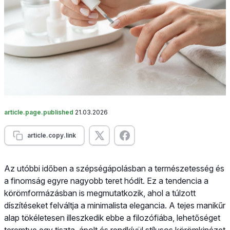
article.page.published
21.03.2026
article.copy.link
Az utóbbi időben a szépségápolásban a természetesség és
a finomság egyre nagyobb teret hódít. Ez a tendencia a
körömformázásban is megmutatkozik, ahol a túlzott
díszítéseket felváltja a minimalista elegancia. A tejes manikűr
alap tökéletesen illeszkedik ebbe a filozófiába, lehetőséget
teremtve egy tiszta, ápolt és rendkívül stílusos körömkinézet