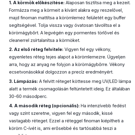
1. A körmök előkészítése:
Alaposan tisztítsa meg a kezeit.
Formázza meg a körmeit a kívánt alakra egy reszelővel,
majd finoman mattítsa a körömlemez felületét egy buffer
segítségével. Tolja vissza vagy óvatosan távolítsa el a
körömágybőrt. A legvégén egy pormentes törlővel és
cleanerrel zsírtalanítsa a körmöket.
2. Az első réteg felvitele:
Vigyen fel egy vékony,
egyenletes réteg tejes alapot a körömlemezre. Ügyeljen
arra, hogy az anyag ne folyjon a körömágybőrre. Vékony
ecsetvonásokkal dolgozzon a precíz eredményért.
3. Lámpázás:
A felvitt réteget köttesse meg UV/LED lámpa
alatt a termék csomagolásán feltüntetett ideig. Ez általában
30-60 másodperc.
4. A második réteg (opcionális):
Ha intenzívebb fedést
vagy színt szeretne, vigyen fel egy második, kissé
vastagabb réteget. Ezzel a réteggel finoman kiépítheti a
köröm C-ívét is, ami erősebbé és tartósabbá teszi a