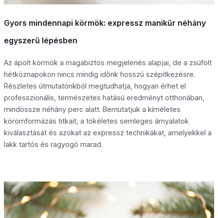
Gyors mindennapi körmök: expressz manikűr néhány
egyszerű lépésben
Az ápolt körmök a magabiztos megjelenés alapjai, de a zsúfolt
hétköznapokon nincs mindig időnk hosszú szépítkezésre.
Részletes útmutatónkból megtudhatja, hogyan érhet el
professzionális, természetes hatású eredményt otthonában,
mindössze néhány perc alatt. Bemutatjuk a kíméletes
körömformázás titkait, a tökéletes semleges árnyalatok
kiválasztását és azokat az expressz technikákat, amelyekkel a
lakk tartós és ragyogó marad.