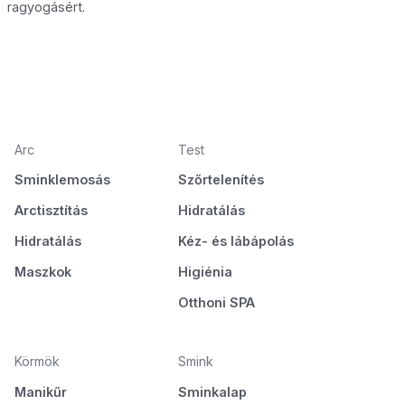
ragyogásért.
Arc
Test
Sminklemosás
Szőrtelenítés
Arctisztítás
Hidratálás
Hidratálás
Kéz- és lábápolás
Maszkok
Higiénia
Otthoni SPA
Körmök
Smink
Manikűr
Sminkalap