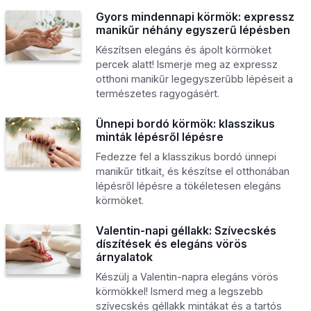
Gyors mindennapi körmök: expressz
manikűr néhány egyszerű lépésben
Készítsen elegáns és ápolt körmöket
percek alatt! Ismerje meg az expressz
otthoni manikűr legegyszerűbb lépéseit a
természetes ragyogásért.
Ünnepi bordó körmök: klasszikus
minták lépésről lépésre
Fedezze fel a klasszikus bordó ünnepi
manikűr titkait, és készítse el otthonában
lépésről lépésre a tökéletesen elegáns
körmöket.
Valentin-napi géllakk: Szívecskés
díszítések és elegáns vörös
árnyalatok
Készülj a Valentin-napra elegáns vörös
körmökkel! Ismerd meg a legszebb
szívecskés géllakk mintákat és a tartós