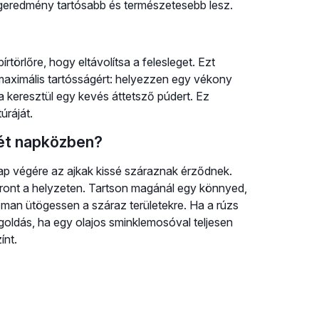
végeredmény tartósabb és természetesebb lesz.
rtörlőre, hogy eltávolítsa a felesleget. Ezt
 maximális tartósságért: helyezzen egy vékony
jta keresztül egy kevés áttetsző púdert. Ez
úráját.
gét napközben?
nap végére az ajkak kissé száraznak érződnek.
k ront a helyzeten. Tartson magánál egy könnyed,
man ütögessen a száraz területekre. Ha a rúzs
oldás, ha egy olajos sminklemosóval teljesen
ínt.