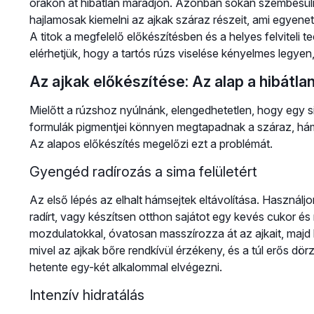
órákon át hibátlan maradjon. Azonban sokan szembesüln
hajlamosak kiemelni az ajkak száraz részeit, ami egyene
A titok a megfelelő előkészítésben és a helyes felviteli 
elérhetjük, hogy a tartós rúzs viselése kényelmes legyen
Az ajkak előkészítése: Az alap a hibátl
Mielőtt a rúzshoz nyúlnánk, elengedhetetlen, hogy egy si
formulák pigmentjei könnyen megtapadnak a száraz, háml
Az alapos előkészítés megelőzi ezt a problémát.
Gyengéd radírozás a sima felületért
Az első lépés az elhalt hámsejtek eltávolítása. Használjo
radírt, vagy készítsen otthon sajátot egy kevés cukor é
mozdulatokkal, óvatosan masszírozza át az ajkait, majd 
mivel az ajkak bőre rendkívül érzékeny, és a túl erős dörz
hetente egy-két alkalommal elvégezni.
Intenzív hidratálás