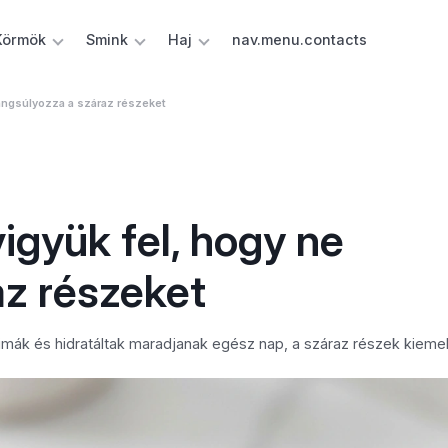
Körmök
Smink
Haj
nav.menu.contacts
hangsúlyozza a száraz részeket
igyük fel, hogy ne
az részeket
simák és hidratáltak maradjanak egész nap, a száraz részek kiemel