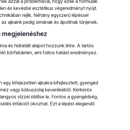
ek azzal a problémával, hogy ezek a formulák
tlen és kevésbé esztétikus végeredményt nyújt.
technikában rejlik. Néhány egyszerű lépéssel
, az ajkaink pedig simának és ápoltnak tűnjenek.
an megjelenéshez
ma és hidratált alapot hozzunk létre. A tartós
ó bőrfelületen, ami foltos hatást eredményez.
n egy kifejezetten ajkakra kifejlesztett, gyengéd
s méz vagy kókuszolaj keverékéből. Körkörös
langyos vízzel öblítse le. Fontos a gyengédség,
sölés irritációt okozhat. Ezt a lépést elegendő