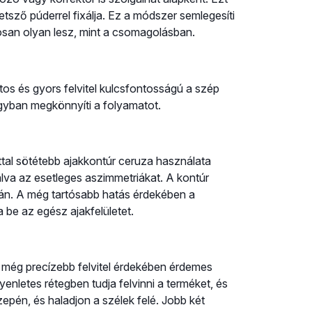
tsző púderrel fixálja. Ez a módszer semlegesíti
tosan olyan lesz, mint a csomagolásban.
os és gyors felvitel kulcsfontosságú a szép
yban megkönnyíti a folyamatot.
tal sötétebb ajakkontúr ceruza használata
gálva az esetleges aszimmetriákat. A kontúr
n. A még tartósabb hatás érdekében a
be az egész ajakfelületet.
 a még precízebb felvitel érdekében érdemes
enletes rétegben tudja felvinni a terméket, és
özepén, és haladjon a szélek felé. Jobb két