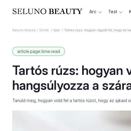
Arc
Test
Seluno Beauty
Smink
Ajak
Tartós rúzs: hogyan vigyük fel, hogy ne 
article.page.time.read
Tartós rúzs: hogyan v
hangsúlyozza a szár
Tanuld meg, hogyan vidd fel a tartós rúzst, hogy az ajkaid 