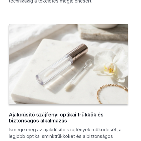
technikákig a tökéletes megjelenésért.
Ajakdúsító szájfény: optikai trükkök és
biztonságos alkalmazás
Ismerje meg az ajakdúsító szájfények működését, a
legjobb optikai sminktrükköket és a biztonságos