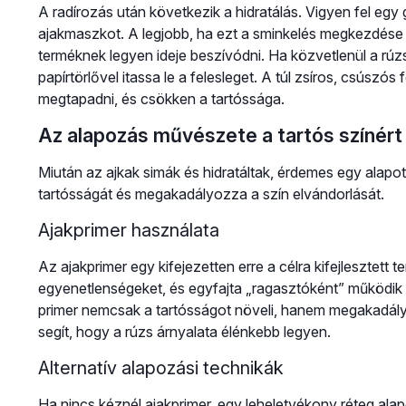
A radírozás után következik a hidratálás. Vigyen fel egy
ajakmaszkot. A legjobb, ha ezt a sminkelés megkezdése e
terméknek legyen ideje beszívódni. Ha közvetlenül a rúzs
papírtörlővel itassa le a felesleget. A túl zsíros, csúszó
megtapadni, és csökken a tartóssága.
Az alapozás művészete a tartós színért
Miután az ajkak simák és hidratáltak, érdemes egy alapot
tartósságát és megakadályozza a szín elvándorlását.
Ajakprimer használata
Az ajakprimer egy kifejezetten erre a célra kifejlesztett te
egyenetlenségeket, és egyfajta „ragasztóként” működik 
primer nemcsak a tartósságot növeli, hanem megakadály
segít, hogy a rúzs árnyalata élénkebb legyen.
Alternatív alapozási technikák
Ha nincs kéznél ajakprimer, egy leheletvékony réteg alap