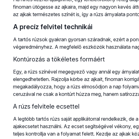
finoman ütögesse az ajkaira, majd egy nagyon kevés átte
az ajkak természetes színét is, így a rúzs árnyalata pon
A precíz felvitel technikái
A tartós rúzsok gyakran gyorsan száradnak, ezért a pont
végeredményhez. A megfelelő eszközök használata nag
Kontúrozás a tökéletes formáért
Egy, a rúzs színével megegyező vagy annál egy árnyalat
elengedhetetlen. Rajzolja körbe az ajkait, finoman korri
megakadályozza, hogy a rúzs elmosódjon a nap folyamá
ceruzával ne csak a kontúrt húzza meg, hanem satírozza 
A rúzs felvitele ecsettel
A legtöbb tartós rúzs saját applikátorral rendelkezik, de
ajakecsetet használni. Az ecset segítségével vékony, egy
teljes kontrollja van a folyamat felett. Kezdje az ajkak k