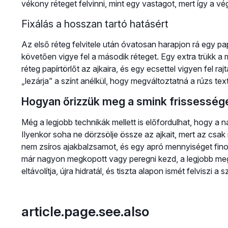
vékony réteget felvinni, mint egy vastagot, mert így a 
Fixálás a hosszan tartó hatásért
Az első réteg felvitele után óvatosan harapjon rá egy papí
követően vigye fel a második réteget. Egy extra trükk a
réteg papírtörlőt az ajkaira, és egy ecsettel vigyen fel ra
„lezárja” a színt anélkül, hogy megváltoztatná a rúzs text
Hogyan őrizzük meg a smink frissessé
Még a legjobb technikák mellett is előfordulhat, hogy a 
Ilyenkor soha ne dörzsölje össze az ajkait, mert az csa
nem zsíros ajakbalzsamot, és egy apró mennyiséget fino
már nagyon megkopott vagy peregni kezd, a legjobb meg
eltávolítja, újra hidratál, és tiszta alapon ismét felviszi a sz
article.page.see.also