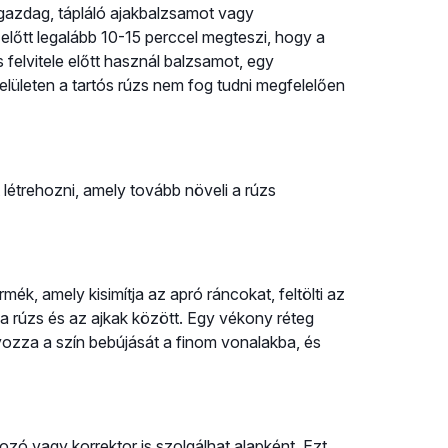
 gazdag, tápláló ajakbalzsamot vagy
lőtt legalább 10-15 perccel megteszi, hogy a
 felvitele előtt használ balzsamot, egy
s felületen a tartós rúzs nem fog tudni megfelelően
 létrehozni, amely tovább növeli a rúzs
rmék, amely kisimítja az apró ráncokat, feltölti az
a rúzs és az ajkak között. Egy vékony réteg
ozza a szín bebújását a finom vonalakba, és
ozó vagy korrektor is szolgálhat alapként. Ezt